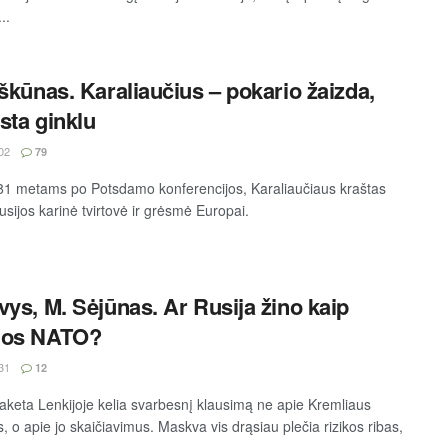
..
iškūnas. Karaliaučius – pokario žaizda,
sta ginklu
02
79
81 metams po Potsdamo konferencijos, Karaliaučiaus kraštas
usijos karinė tvirtovė ir grėsmė Europai.
vys, M. Sėjūnas. Ar Rusija žino kaip
uos NATO?
31
12
raketa Lenkijoje kelia svarbesnį klausimą ne apie Kremliaus
, o apie jo skaičiavimus. Maskva vis drąsiau plečia rizikos ribas,