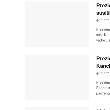
Prezi
susit
2026 07 
Preziden
susitikim
vadovų s
Prezi
Kancl
2026 07 
Preziden
Federali
pasireng