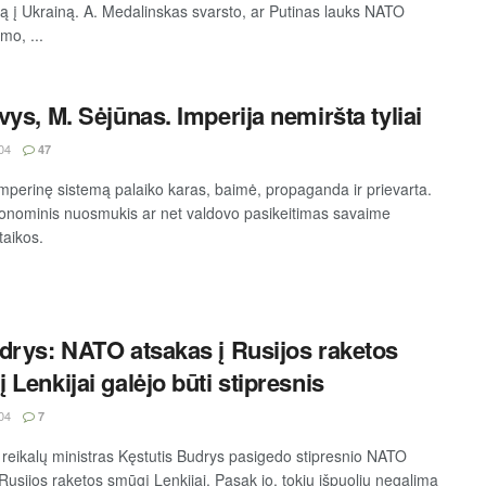
mą į Ukrainą. A. Medalinskas svarsto, ar Putinas lauks NATO
imo, ...
vys, M. Sėjūnas. Imperija nemiršta tyliai
04
47
imperinę sistemą palaiko karas, baimė, propaganda ir prievarta.
onominis nuosmukis ar net valdovo pasikeitimas savaime
taikos.
drys: NATO atsakas į Rusijos raketos
 Lenkijai galėjo būti stipresnis
04
7
 reikalų ministras Kęstutis Budrys pasigedo stipresnio NATO
Rusijos raketos smūgį Lenkijai. Pasak jo, tokių išpuolių negalima