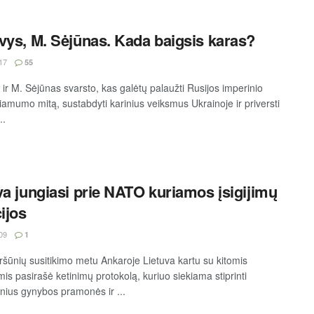
vys, M. Sėjūnas. Kada baigsis karas?
17
55
 ir M. Sėjūnas svarsto, kas galėtų palaužti Rusijos imperinio
amumo mitą, sustabdyti karinius veiksmus Ukrainoje ir priversti
..
va jungiasi prie NATO kuriamos įsigijimų
cijos
09
1
šūnių susitikimo metu Ankaroje Lietuva kartu su kitomis
is pasirašė ketinimų protokolą, kuriuo siekiama stiprinti
inius gynybos pramonės ir ...