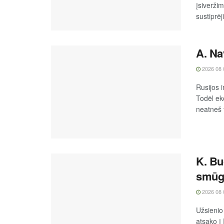
įsiverži
sustiprėj
A. Na
2026 08 
Rusijos 
Todėl ek
neatneš 
K. Bu
smūgį
2026 08 
Užsienio
atsako į 