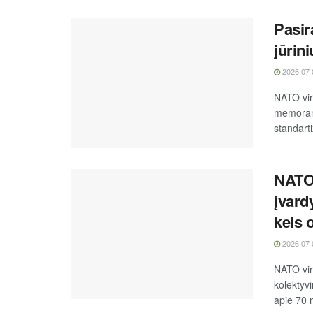
Pasir
jūrin
2026 07 
NATO vir
memoran
standarti
NATO 
įvardy
keis 
2026 07 
NATO vir
kolektyv
apie 70 m