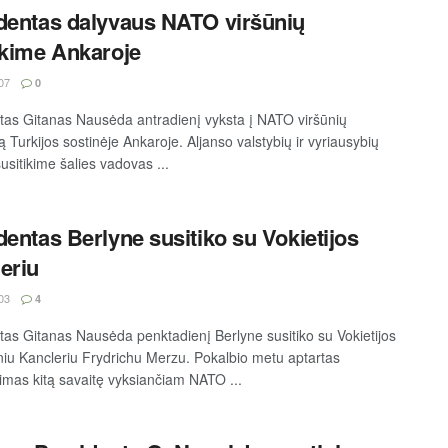
dentas dalyvaus NATO viršūnių
ikime Ankaroje
07
0
tas Gitanas Nausėda antradienį vyksta į NATO viršūnių
ą Turkijos sostinėje Ankaroje. Aljanso valstybių ir vyriausybių
usitikime šalies vadovas ...
dentas Berlyne susitiko su Vokietijos
eriu
03
4
tas Gitanas Nausėda penktadienį Berlyne susitiko su Vokietijos
niu Kancleriu Frydrichu Merzu. Pokalbio metu aptartas
imas kitą savaitę vyksiančiam NATO ...