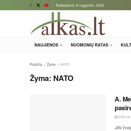
Šeštadienis, 8 rugpjūčio, 2026
NAUJIENOS
NUOMONIŲ RATAS
KUL
Pradžia
Žyma
NATO
Žyma:
NATO
A. Me
pasir
2026 08 
JAV žval