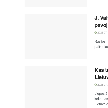
J. Va
pavoj
2026 07 
Rusijos r
paliko la
Kas t
Lietu
2026 07 
Liepos 2
keliamas
Lietuvoje 