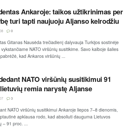
dentas Ankaroje: taikos užtikrinimas per
ybę turi tapti naujuoju Aljanso kelrodžiu
08
0
tas Gitanas Nausėda trečiadienį dalyvauja Turkijos sostinėje
 vykstančiame NATO viršūnių susitikime. Savo kalboje šalies
pabrėžė, kad Ankaros viršūnių ...
dedant NATO viršūnių susitikimui 91
 lietuvių remia narystę Aljanse
07
3
ant NATO viršūnių susitikimui Ankaroje liepos 7–8 dienomis,
rptautinė apklausa rodo, kad absoliuti dauguma Lietuvos
 – 91 proc. ...