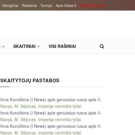
Renginiai
Reklama
Turinys
Apie Alkas.lt
Paremkite Alką
S
SKAITINIAI
VISI RAŠINIAI
SKAITYTOJŲ PASTABOS
Inna Kuročkina (I News) apie geruosius rusus
apie
A.
Navys, M. Sėjūnas. Imperija nemiršta tyliai
Inna Kuročkina (I News) apie geruosius rusus
apie
A.
Navys, M. Sėjūnas. Imperija nemiršta tyliai
Inna Kuročkina (I News) apie geruosius rusus
apie
A.
Navys, M. Sėjūnas. Imperija nemiršta tyliai