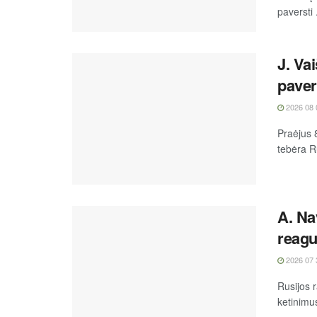
paversti .
J. Va
paver
2026 08 
Praėjus 
tebėra R
A. Na
reag
2026 07 
Rusijos 
ketinimus
...