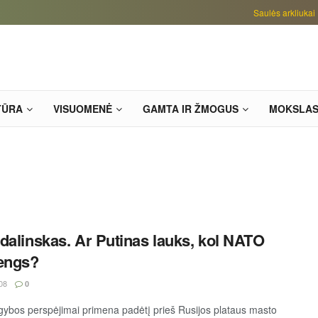
Saulės arkliukai
TŪRA
VISUOMENĖ
GAMTA IR ŽMOGUS
MOKSLA
dalinskas. Ar Putinas lauks, kol NATO
engs?
08
0
gybos perspėjimai primena padėtį prieš Rusijos plataus masto