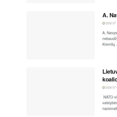
A. Na
2026 07 
A. Navys
nebaudži
Kremlių .
Lietu
koali
2026 07 
NATO vir
valstybėm
nacional