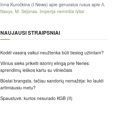
Inna Kuročkina (I News) apie geruosius rusus
apie
A.
Navys, M. Sėjūnas. Imperija nemiršta tyliai
NAUJAUSI STRAIPSNIAI
Kodėl vasarą vaikui neužtenka būti tiesiog užimtam?
Vilnius sieks prikelti istorinį elingą prie Neries:
sprendimų ieškos kartu su vilniečiais
Būstai brangsta, tačiau sandorių nemažėja: ko laukti
artimiausiu metu?
Spaustuvė, kurios nesurado KGB (II)