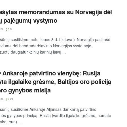
ašytas memorandumas su Norvegija dėl
ių pajėgumų vystymo
09
0
šūnių susitikimo metu liepos 8 d. Lietuva ir Norvegija pasirašė
dumą dėl bendradarbiavimo Norvegijos vystomoje
zuotų daugiafunkcinių karinių laivų ...
Ankaroje patvirtino vienybę: Rusija
ta ilgalaike grėsme, Baltijos oro policiją
oro gynybos misija
08
21
šūnių susitikime Ankaroje Aljansas dar kartą patvirtino
inės gynybos principą, Rusiją įvardijo ilgalaike grėsme, numatė
lrd. eurų ...