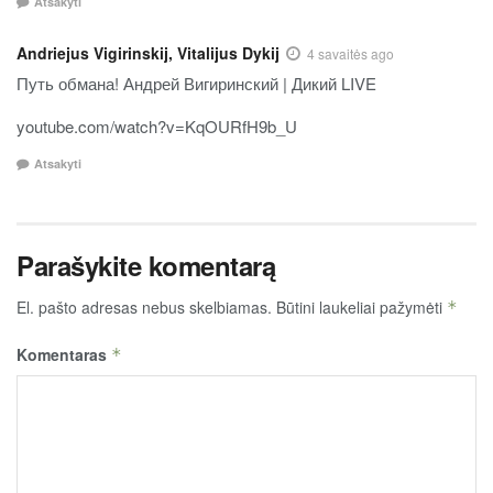
Atsakyti
Andriejus Vigirinskij, Vitalijus Dykij
4 savaitės ago
Путь обмана! Андрей Вигиринский | Дикий LIVE
youtube.com/watch?v=KqOURfH9b_U
Atsakyti
Parašykite komentarą
El. pašto adresas nebus skelbiamas.
Būtini laukeliai pažymėti
*
Komentaras
*