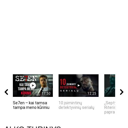
17:50
12:25
Se7en – kai tamsa
10 įsimintinų
„Septynių Ka
tampa meno kūriniu
detektyvinių serialų
Riteris" – kai
paprastumas