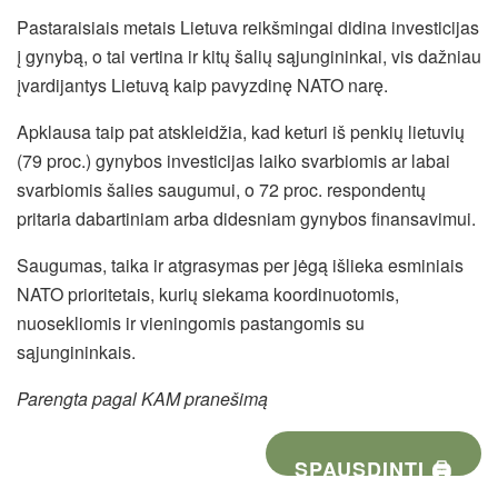
Pastaraisiais metais Lietuva reikšmingai didina investicijas
į gynybą, o tai vertina ir kitų šalių sąjungininkai, vis dažniau
įvardijantys Lietuvą kaip pavyzdinę NATO narę.
Apklausa taip pat atskleidžia, kad keturi iš penkių lietuvių
(79 proc.) gynybos investicijas laiko svarbiomis ar labai
svarbiomis šalies saugumui, o 72 proc. respondentų
pritaria dabartiniam arba didesniam gynybos finansavimui.
Saugumas, taika ir atgrasymas per jėgą išlieka esminiais
NATO prioritetais, kurių siekama koordinuotomis,
nuosekliomis ir vieningomis pastangomis su
sąjungininkais.
Parengta pagal KAM pranešimą
SPAUSDINTI 🖨