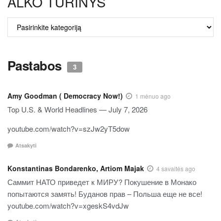
ALKO TURINYS
ALKO
TURINYS
Pastabos
3
Amy Goodman ( Democracy Now!)
1 mėnuo ago
Top U.S. & World Headlines — July 7, 2026
youtube.com/watch?v=szJw2yT5dow
Atsakyti
Konstantinas Bondarenko, Artiom Majak
4 savaitės ago
Саммит НАТО приведет к МИРУ? Покушение в Монако
попытаются замять! Буданов прав – Польша еще не все!
youtube.com/watch?v=xgeskS4vdJw