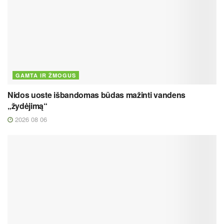
GAMTA IR ŽMOGUS
Nidos uoste išbandomas būdas mažinti vandens
„žydėjimą“
2026 08 06