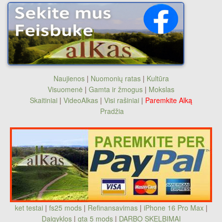
Naujienos
|
Nuomonių ratas
|
Kultūra
Visuomenė
|
Gamta ir žmogus
|
Mokslas
Skaitiniai
|
VideoAlkas
|
Visi rašiniai
|
Paremkite Alką
Pradžia
ket testai
|
fs25 mods
|
Refinansavimas
|
iPhone 16 Pro Max
|
Daigyklos
|
gta 5 mods
|
DARBO SKELBIMAI