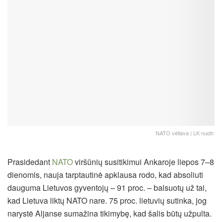
NATO vėliava | LK nuotr.
Prasidedant
NATO
viršūnių susitikimui Ankaroje liepos 7–8
dienomis, nauja tarptautinė apklausa rodo, kad absoliuti
dauguma Lietuvos gyventojų – 91 proc. – balsuotų už tai,
kad Lietuva liktų NATO nare. 75 proc. lietuvių sutinka, jog
narystė Aljanse sumažina tikimybę, kad šalis būtų užpulta.