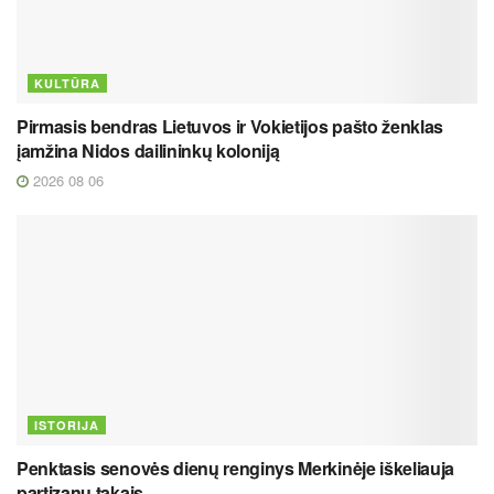
KULTŪRA
Pirmasis bendras Lietuvos ir Vokietijos pašto ženklas
įamžina Nidos dailininkų koloniją
2026 08 06
ISTORIJA
Penktasis senovės dienų renginys Merkinėje iškeliauja
partizanų takais