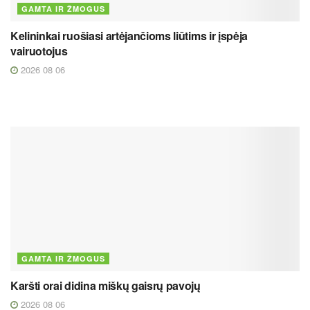
GAMTA IR ŽMOGUS
Kelininkai ruošiasi artėjančioms liūtims ir įspėja
vairuotojus
2026 08 06
GAMTA IR ŽMOGUS
Karšti orai didina miškų gaisrų pavojų
2026 08 06