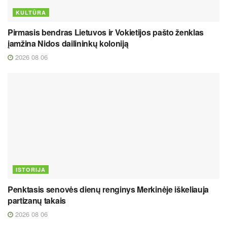
KULTŪRA
Pirmasis bendras Lietuvos ir Vokietijos pašto ženklas
įamžina Nidos dailininkų koloniją
2026 08 06
ISTORIJA
Penktasis senovės dienų renginys Merkinėje iškeliauja
partizanų takais
2026 08 06