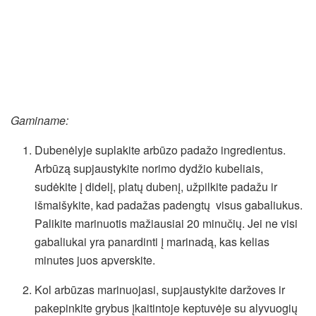
Gaminame:
Dubenėlyje suplakite arbūzo padažo ingredientus.
Arbūzą supjaustykite norimo dydžio kubeliais,
sudėkite į didelį, platų dubenį, užpilkite padažu ir
išmaišykite, kad padažas padengtų visus gabaliukus.
Palikite marinuotis mažiausiai 20 minučių. Jei ne visi
gabaliukai yra panardinti į marinadą, kas kelias
minutes juos apverskite.
Kol arbūzas marinuojasi, supjaustykite daržoves ir
pakepinkite grybus įkaitintoje keptuvėje su alyvuogių