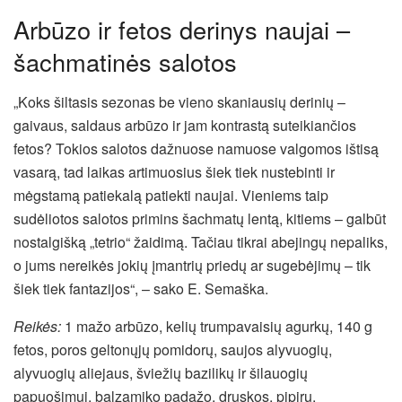
Arbūzo ir fetos derinys naujai –
šachmatinės salotos
„Koks šiltasis sezonas be vieno skaniausių derinių –
gaivaus, saldaus arbūzo ir jam kontrastą suteikiančios
fetos? Tokios salotos dažnuose namuose valgomos ištisą
vasarą, tad laikas artimuosius šiek tiek nustebinti ir
mėgstamą patiekalą patiekti naujai. Vieniems taip
sudėliotos salotos primins šachmatų lentą, kitiems – galbūt
nostalgišką „tetrio“ žaidimą. Tačiau tikrai abejingų nepaliks,
o jums nereikės jokių įmantrių priedų ar sugebėjimų – tik
šiek tiek fantazijos“, – sako E. Semaška.
Reikės:
1 mažo arbūzo, kelių trumpavaisių agurkų, 140 g
fetos, poros geltonųjų pomidorų, saujos alyvuogių,
alyvuogių aliejaus, šviežių bazilikų ir šilauogių
papuošimui, balzamiko padažo, druskos, pipirų.