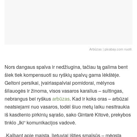
Arbūzas | pixabay.com nuotr.
Nors dangaus spalva ir nedžiugina, tačiau tą galima bent
šiek tiek kompensuoti su ryškių spalvų gama lėkštėje.
Geltoni persikai, įvairiaspalviai pomidorai, mėlynos
šilauogės ir žinoma, visos vasaros karalius – sultingas,
nebrangus bei ryškus
arbūzas
. Kad ir koks oras – arbūzai
neatsiejami nuo vasaros, todėl šiuo metų laiku nesitraukia
iš kasdienio pirkinių sąrašo, sako Gintarė Kitovė, prekybos
tinklo „Iki“ komunikacijos vadovė.
„Kalbant apie maistą, lietuviai išties smalsūs – mėgsta