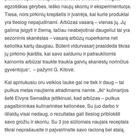
egzotiškas gėrybes, ieško naujų skonių ir eksperimentuoja.
Tiesa, nors pirkinių krepšelis ir įvairėja, kai kurie produktai
yra tiesiog nepajudinami. Arbūzas vasarą – vienas jų. Jų
galima įsigyti ir žiemą, tačiau neabejotinai daugeliui tai yra
sezoninis skanėstas – vasarą arbūzų nuperkama net
keliolika kartų daugiau. Būtent vidurvasarį prasideda tikras
jų pirkimo įkarštis, kai savo saldumu ir patraukliomis
kainomis arbūzai traukte traukia gaivių skanėstų norinčius
gyventojus“, – pažymi G. Kitovė.
Kai apniukusiu oru veiklos lauke gal ne tiek ir daug – tai
puikus metas naujiems atradimams namie. „Iki“ kulinarijos
šefė Elvyra Semaška įsitikinusi, kad arbūzas – puikus
pagalbininkas kulinarinėse kelionėse. Su juo darbo ir
išlaidų visai nedaug, o rezultatas gali tiesiog priblokšti
savo grožiu ir skoniu. Su 3 jos siūlomais naujais receptais
tikrai neprašausite ir paįvairinsite savo racioną bei stalą.