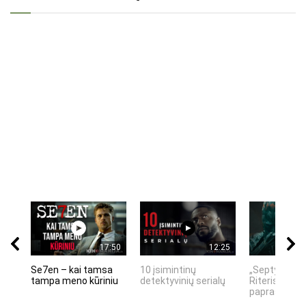
17:50
12:25
Se7en – kai tamsa
10 įsimintinų
„Septynių Ka
tampa meno kūriniu
detektyvinių serialų
Riteris" – kai
paprastumas