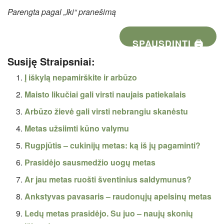
Parengta pagal „Iki“ pranešimą
SPAUSDINTI 🖨
Susiję Straipsniai:
Į iškylą nepamirškite ir arbūzo
Maisto likučiai gali virsti naujais patiekalais
Arbūzo žievė gali virsti nebrangiu skanėstu
Metas užsiimti kūno valymu
Rugpjūtis – cukinijų metas: ką iš jų pagaminti?
Prasidėjo sausmedžio uogų metas
Ar jau metas ruošti šventinius saldymunus?
Ankstyvas pavasaris – raudonųjų apelsinų metas
Ledų metas prasidėjo. Su juo – naujų skonių