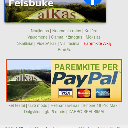
Naujienos
|
Nuomonių ratas
|
Kultūra
Visuomenė
|
Gamta ir žmogus
|
Mokslas
Skaitiniai
|
VideoAlkas
|
Visi rašiniai
|
Paremkite Alką
Pradžia
ket testai
|
fs25 mods
|
Refinansavimas
|
iPhone 16 Pro Max
|
Daigyklos
|
gta 5 mods
|
DARBO SKELBIMAI