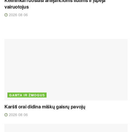
Kelininkai ruošiasi artėjančioms liūtims ir įspėja
vairuotojus
2026 08 06
GAMTA IR ŽMOGUS
Karšti orai didina miškų gaisrų pavojų
2026 08 06