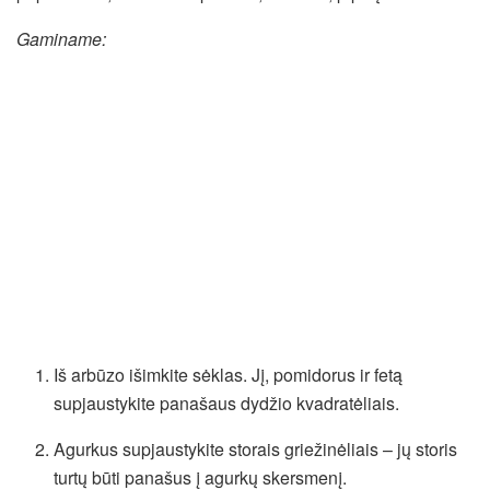
Gaminame:
Iš arbūzo išimkite sėklas. Jį, pomidorus ir fetą
supjaustykite panašaus dydžio kvadratėliais.
Agurkus supjaustykite storais griežinėliais – jų storis
turtų būti panašus į agurkų skersmenį.