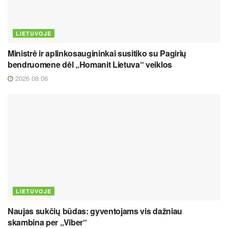
LIETUVOJE
Ministrė ir aplinkosaugininkai susitiko su Pagirių
bendruomene dėl „Homanit Lietuva“ veiklos
2026 08 06
LIETUVOJE
Naujas sukčių būdas: gyventojams vis dažniau
skambina per „Viber“