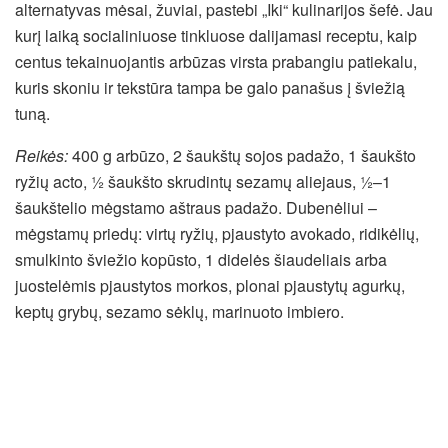
alternatyvas mėsai, žuviai, pastebi „Iki“ kulinarijos šefė. Jau
kurį laiką socialiniuose tinkluose dalijamasi receptu, kaip
centus tekainuojantis arbūzas virsta prabangiu patiekalu,
kuris skoniu ir tekstūra tampa be galo panašus į šviežią
tuną.
Reikės:
400 g arbūzo, 2 šaukštų sojos padažo, 1 šaukšto
ryžių acto, ½ šaukšto skrudintų sezamų aliejaus, ½–1
šaukštelio mėgstamo aštraus padažo. Dubenėliui –
mėgstamų priedų: virtų ryžių, pjaustyto avokado, ridikėlių,
smulkinto šviežio kopūsto, 1 didelės šiaudeliais arba
juostelėmis pjaustytos morkos, plonai pjaustytų agurkų,
keptų grybų, sezamo sėklų, marinuoto imbiero.