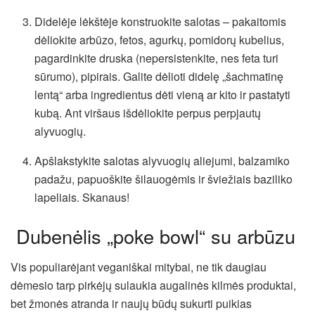
Didelėje lėkštėje konstruokite salotas – pakaitomis
dėliokite arbūzo, fetos, agurkų, pomidorų kubelius,
pagardinkite druska (nepersistenkite, nes feta turi
sūrumo), pipirais. Galite dėlioti didelę „šachmatinę
lentą“ arba ingredientus dėti vieną ar kito ir pastatyti
kubą. Ant viršaus išdėliokite perpus perpjautų
alyvuogių.
Apšlakstykite salotas alyvuogių aliejumi, balzamiko
padažu, papuoškite šilauogėmis ir šviežiais baziliko
lapeliais. Skanaus!
Dubenėlis „poke bowl“ su arbūzu
Vis populiarėjant veganiškai mitybai, ne tik daugiau
dėmesio tarp pirkėjų sulaukia augalinės kilmės produktai,
bet žmonės atranda ir naujų būdų sukurti puikias