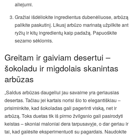
aliejumi.
Gražiai išdėliokite ingredientus dubenėliuose, arbūzą
palikite paskutinį. Likusį arbūzo marinatą užpilkite ant
ryžių ir kitų ingredientų kaip padažą. Papuoškite
sezamo sėklomis.
Greitam ir gaiviam desertui –
šokoladu ir migdolais skanintas
arbūzas
„Saldus arbūzas daugeliui jau savaime yra geriausias
desertas. Tačiau jei kartais norisi šio to elegantiškiau –
prisiminkite, kad šokoladas gali pagerinti viską, net ir
arbūzą. Toks duetas tik iš pirmo žvilgsnio gali pasirodyti
keistas – skoniai maloniai dera tarpusavyje, o dar geriau ir
tai, kad galėsite eksperimentuoti su pagardais. Naudokite