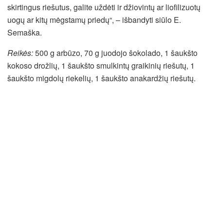
skirtingus riešutus, galite uždėti ir džiovintų ar liofilizuotų
uogų ar kitų mėgstamų priedų“, – išbandyti siūlo E.
Semaška.
Reikės:
500 g arbūzo, 70 g juodojo šokolado, 1 šaukšto
kokoso drožlių, 1 šaukšto smulkintų graikinių riešutų, 1
šaukšto migdolų riekelių, 1 šaukšto anakardžių riešutų.