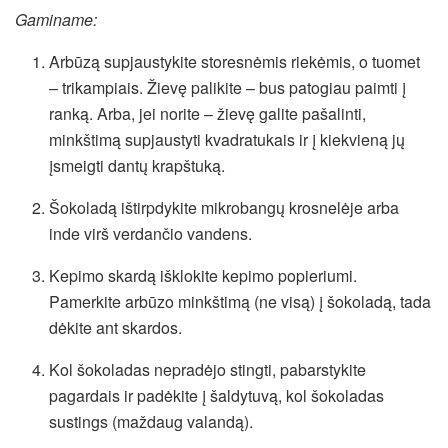
Gaminame:
Arbūzą supjaustykite storesnėmis riekėmis, o tuomet
– trikampiais. Žievę palikite – bus patogiau paimti į
ranką. Arba, jei norite – žievę galite pašalinti,
minkštimą supjaustyti kvadratukais ir į kiekvieną jų
įsmeigti dantų krapštuką.
Šokoladą ištirpdykite mikrobangų krosnelėje arba
inde virš verdančio vandens.
Kepimo skardą išklokite kepimo popieriumi.
Pamerkite arbūzo minkštimą (ne visą) į šokoladą, tada
dėkite ant skardos.
Kol šokoladas nepradėjo stingti, pabarstykite
pagardais ir padėkite į šaldytuvą, kol šokoladas
sustings (maždaug valandą).