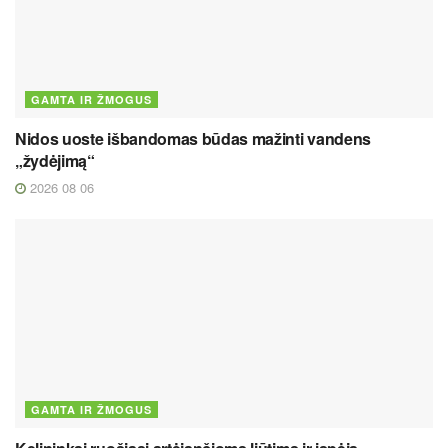
GAMTA IR ŽMOGUS
Nidos uoste išbandomas būdas mažinti vandens
„žydėjimą“
2026 08 06
GAMTA IR ŽMOGUS