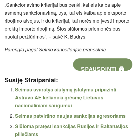
„Sankcionavimo kriterijai bus penki, kai eis kalba apie
asmenų sankcionavimą, trys, kai eis kalba apie eksporto
ribojimo atvejus, ir du kriterijai, kai norėsime įvesti importo,
prekių importo ribojimą. Šios siūlomos priemonės bus
nuolat peržiūrimos“, – sakė K. Budrys.
Parengta pagal Seimo kanceliarijos pranešimą
SPAUSDINTI 🖨
Susiję Straipsniai:
Seimas svarstys siūlymą įstatymu pripažinti
Astravo AE keliančia grėsmę Lietuvos
nacionaliniam saugumui
Seimas patvirtino naujas sankcijas agresoriams
Siūloma pratęsti sankcijas Rusijos ir Baltarusijos
piliečiams