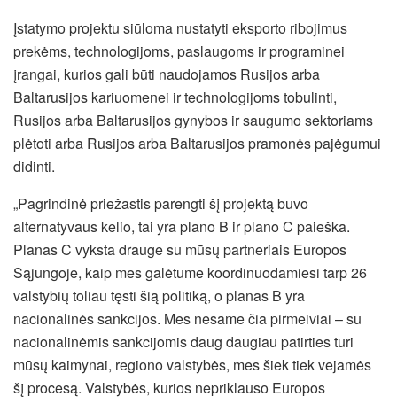
Įstatymo projektu siūloma nustatyti eksporto ribojimus
prekėms, technologijoms, paslaugoms ir programinei
įrangai, kurios gali būti naudojamos Rusijos arba
Baltarusijos kariuomenei ir technologijoms tobulinti,
Rusijos arba Baltarusijos gynybos ir saugumo sektoriams
plėtoti arba Rusijos arba Baltarusijos pramonės pajėgumui
didinti.
„Pagrindinė priežastis parengti šį projektą buvo
alternatyvaus kelio, tai yra plano B ir plano C paieška.
Planas C vyksta drauge su mūsų partneriais Europos
Sąjungoje, kaip mes galėtume koordinuodamiesi tarp 26
valstybių toliau tęsti šią politiką, o planas B yra
nacionalinės sankcijos. Mes nesame čia pirmeiviai – su
nacionalinėmis sankcijomis daug daugiau patirties turi
mūsų kaimynai, regiono valstybės, mes šiek tiek vejamės
šį procesą. Valstybės, kurios nepriklauso Europos