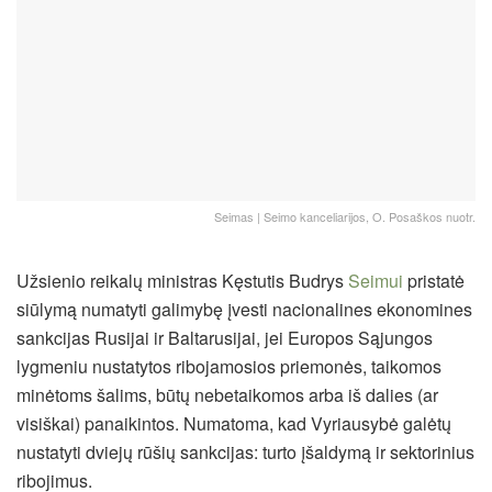
Seimas | Seimo kanceliarijos, O. Posaškos nuotr.
Užsienio reikalų ministras Kęstutis Budrys
Seimui
pristatė
siūlymą numatyti galimybę įvesti nacionalines ekonomines
sankcijas Rusijai ir Baltarusijai, jei Europos Sąjungos
lygmeniu nustatytos ribojamosios priemonės, taikomos
minėtoms šalims, būtų nebetaikomos arba iš dalies (ar
visiškai) panaikintos. Numatoma, kad Vyriausybė galėtų
nustatyti dviejų rūšių sankcijas: turto įšaldymą ir sektorinius
ribojimus.