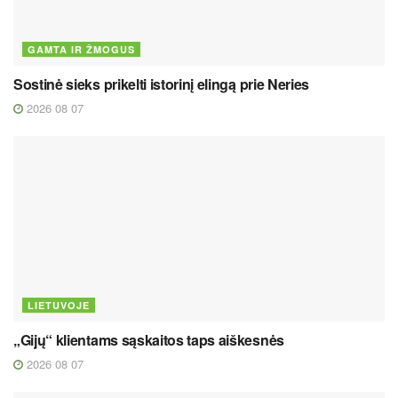
GAMTA IR ŽMOGUS
Sostinė sieks prikelti istorinį elingą prie Neries
2026 08 07
LIETUVOJE
„Gijų“ klientams sąskaitos taps aiškesnės
2026 08 07