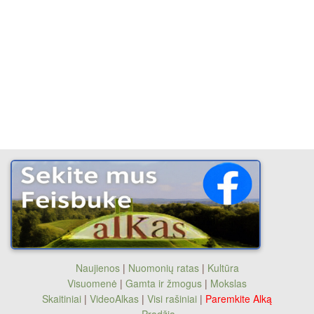
Naujienos
|
Nuomonių ratas
|
Kultūra
Visuomenė
|
Gamta ir žmogus
|
Mokslas
Skaitiniai
|
VideoAlkas
|
Visi rašiniai
|
Paremkite Alką