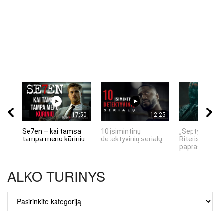
17:50
12:25
Se7en – kai tamsa
10 įsimintinų
„Septynių Ka
tampa meno kūriniu
detektyvinių serialų
Riteris" – kai
paprastumas
ALKO TURINYS
ALKO
TURINYS