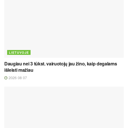
LIETUVOJE
Daugiau nei 3 tūkst. vairuotojų jau žino, kaip degalams
išleisti mažiau
2026 08 07