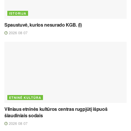
ISTORIJA
Spaustuvė, kurios nesurado KGB. (I)
2026 08 07
ETNINĖ KULTŪRA
Vilniaus etninės kultūros centras rugpjūtį išpuoš
šiaudiniais sodais
2026 08 07