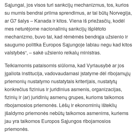
Sąjungai, jos visos turi sankcijų mechanizmus, tos, kurios
su mumis bendrai priima sprendimus, ar tai būtų Norvegija,
ar G7 šalys – Kanada ir kitos. Viena iš priežasčių, kodėl
mes neturėjome nacionalinių sankcijų išplėtoto
mechanizmo, buvo tai, kad rėmėmės bendrąja užsienio ir
saugumo politika Europos Sąjungoje labiau negu kad kitos
valstybės“, – sakė užsienio reikalų ministras.
Teikiamomis pataisomis siūloma, kad Vyriausybė ar jos
įgaliota institucija, vadovaudamasi įstatyme dėl ribojamųjų
priemonių nustatymo nustatytais kriterijais, nustatytų
konkrečius fizinius ir juridinius asmenis, organizacijas,
fizinių ir (ar) juridinių asmenų grupes, kurioms taikomos
ribojamosios priemonės. Lėšų ir ekonominių išteklių
įšaldymo priemonės nebūtų taikomos asmenims, kuriems
jau yra taikomos Europos Sąjungos ribojamosios
priemonės.