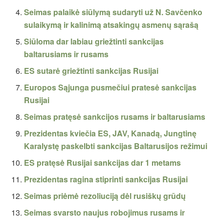
Seimas palaikė siūlymą sudaryti už N. Savčenko
sulaikymą ir kalinimą atsakingų asmenų sąrašą
Siūloma dar labiau griežtinti sankcijas
baltarusiams ir rusams
ES sutarė griežtinti sankcijas Rusijai
Europos Sąjunga pusmečiui pratesė sankcijas
Rusijai
Seimas pratęsė sankcijos rusams ir baltarusiams
Prezidentas kviečia ES, JAV, Kanadą, Jungtinę
Karalystę paskelbti sankcijas Baltarusijos režimui
ES pratęsė Rusijai sankcijas dar 1 metams
Prezidentas ragina stiprinti sankcijas Rusijai
Seimas priėmė rezoliuciją dėl rusiškų grūdų
Seimas svarsto naujus robojimus rusams ir