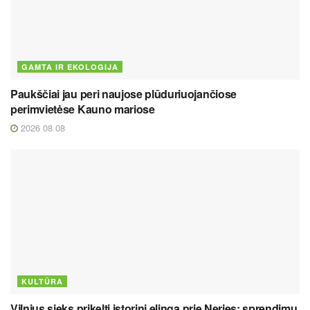
GAMTA IR EKOLOGIJA
Paukščiai jau peri naujose plūduriuojančiose
perimvietėse Kauno mariose
2026 08 08
KULTŪRA
Vilnius sieks prikelti istorinį elingą prie Neries: sprendimų