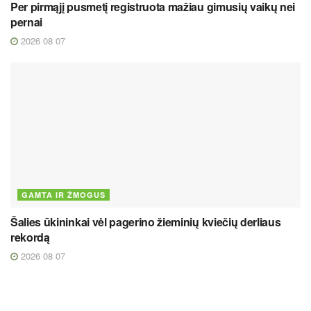
Per pirmąjį pusmetį registruota mažiau gimusių vaikų nei
pernai
2026 08 07
GAMTA IR ŽMOGUS
Šalies ūkininkai vėl pagerino žieminių kviečių derliaus
rekordą
2026 08 07