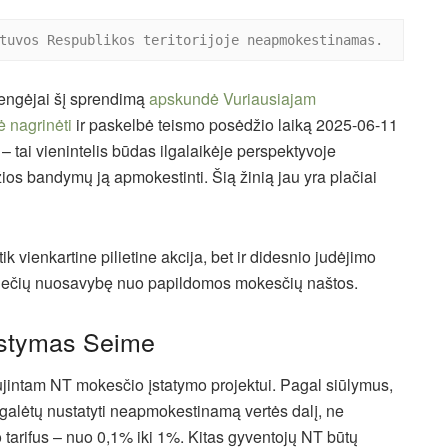
tuvos Respublikos teritorijoje neapmokestinamas.
 rengėjai šį sprendimą
apskundė Vuriausiajam
 nagrinėti
ir paskelbė teismo posėdžio laiką 2025-06-11
tai vienintelis būdas ilgalaikėje perspektyvoje
ios bandymų ją apmokestinti. Šią žinią jau yra plačiai
ik vienkartine pilietine akcija, bet ir didesnio judėjimo
 piliečių nuosavybę nuo papildomos mokesčių naštos.
rstymas Seime
jintam NT mokesčio įstatymo projektui.
Pagal siūlymus,
alėtų nustatyti neapmokestinamą vertės dalį, ne
tarifus – nuo 0,1% iki 1%.
Kitas gyventojų NT būtų