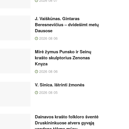
2026 08 07
J. Vaiškūnas. Gintaras
Beresnevičius – dvidešimt metų
Dausose
2026 08 06
Mirė žymus Punsko ir Seinų
krašto skulptorius Zenonas
Knyza
2026 08 06
V. Sinica. Ištrinti žmonės
2026 08 05
Dainavos krašto folkloro šventė
Druskininkuose atvers gyvąją
vandens tėkmę mūsų