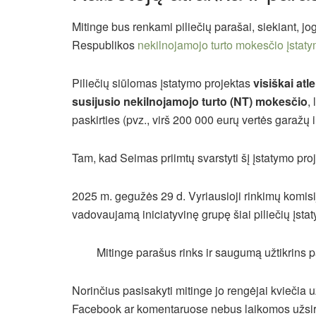
Mitinge bus renkami piliečių parašai, siekiant, 
Respublikos
nekilnojamojo turto mokesčio įstatym
Piliečių siūlomas įstatymo projektas
visiškai at
susijusio nekilnojamojo turto (NT) mokesčio
,
paskirties (pvz., virš 200 000 eurų vertės garažų ir
Tam, kad Seimas priimtų svarstyti šį įstatymo proj
2025 m. gegužės 29 d. Vyriausioji rinkimų komis
vadovaujamą iniciatyvinę grupę šiai piliečių įstat
Mitinge parašus rinks ir saugumą užtikrins p
Norinčius pasisakyti mitinge jo rengėjai kviečia u
Facebook ar komentaruose nebus laikomos užsiraš