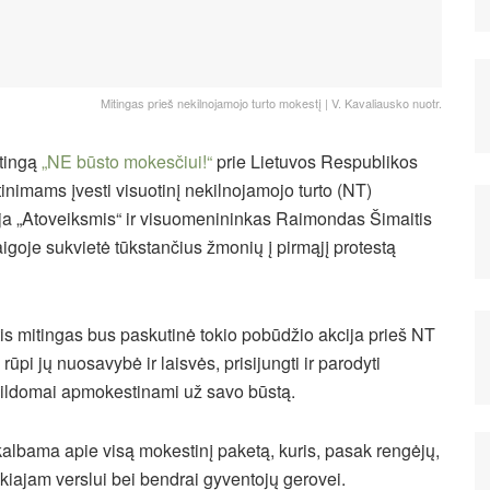
Mitingas prieš nekilnojamojo turto mokestį | V. Kavaliausko nuotr.
itingą
„NE būsto mokesčiui!“
prie Lietuvos Respublikos
etinimams įvesti visuotinį nekilnojamojo turto (NT)
cija „Atoveiksmis“ ir visuomenininkas Raimondas Šimaitis
igoje sukvietė tūkstančius žmonių į pirmąjį protestą
tis mitingas bus paskutinė tokio pobūdžio akcija prieš NT
ūpi jų nuosavybė ir laisvės, prisijungti ir parodyti
papildomai apmokestinami už savo būstą.
albama apie visą mokestinį paketą, kuris, pasak rengėjų,
lkiajam verslui bei bendrai gyventojų gerovei.