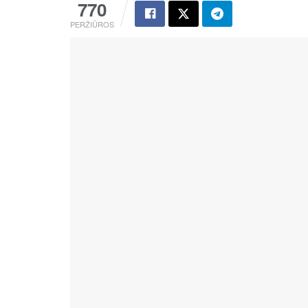
770
PERŽIŪROS