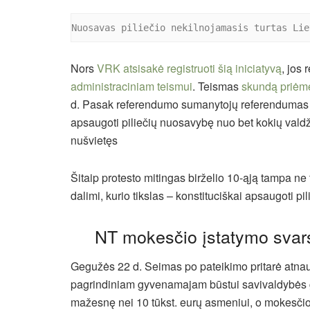
Nuosavas piliečio nekilnojamasis turtas Lie
Nors
VRK atsisakė registruoti šią iniciatyvą
, jos
administraciniam teismui
. Teismas
skundą priėmė
d. Pasak referendumo sumanytojų referendumas – 
apsaugoti piliečių nuosavybę nuo bet kokių valdž
nušvietęs
Šitaip protesto mitingas birželio 10-ąją tampa ne t
dalimi, kurio tikslas – konstituciškai apsaugoti
NT mokesčio įstatymo sva
Gegužės 22 d. Seimas po pateikimo pritarė atnau
pagrindiniam gyvenamajam būstui savivaldybės g
mažesnę nei 10 tūkst. eurų asmeniui, o mokesčio 