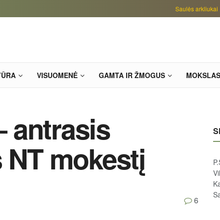
Saulės arkliukai
TŪRA
VISUOMENĖ
GAMTA IR ŽMOGUS
MOKSLA
– antrasis
S
š NT mokestį
P.
Vi
Ka
Sa
6