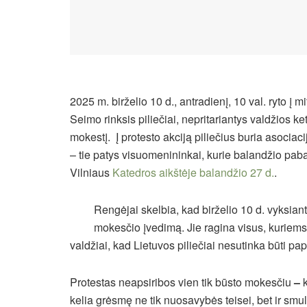
2025 m. birželio 10 d., antradienį, 10 val. ryto į m
Seimo rinksis piliečiai, nepritariantys valdžios k
mokestį. Į protesto akciją piliečius buria asocia
– tie patys visuomenininkai, kurie balandžio paba
Vilniaus
Katedros aikštėje balandžio 27 d.
.
Rengėjai skelbia, kad birželio 10 d. vyksian
mokesčio įvedimą. Jie ragina visus, kuriems r
valdžiai, kad Lietuvos piliečiai nesutinka būti 
Protestas neapsiribos vien tik būsto mokesčiu
–
k
kelia grėsmę ne tik nuosavybės teisei, bet ir smu