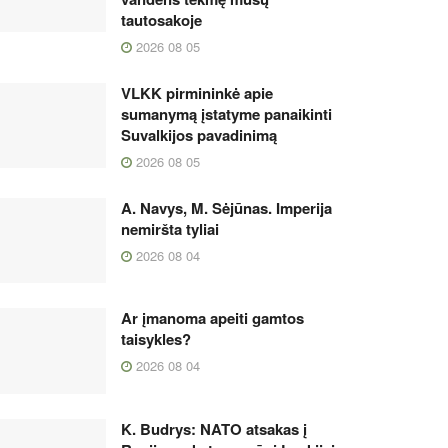
tautosakoje
2026 08 05
VLKK pirmininkė apie
sumanymą įstatyme panaikinti
Suvalkijos pavadinimą
2026 08 05
A. Navys, M. Sėjūnas. Imperija
nemiršta tyliai
2026 08 04
Ar įmanoma apeiti gamtos
taisykles?
2026 08 04
K. Budrys: NATO atsakas į