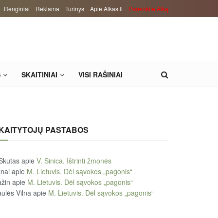
Renginiai
Reklama
Turinys
Apie Alkas.lt
Paremkite Alką
S
SKAITINIAI
VISI RAŠINIAI
KAITYTOJŲ PASTABOS
Skutas
apie
V. Sinica. Ištrinti žmonės
lnai
apie
M. Lietuvis. Dėl sąvokos „pagonis“
žin
apie
M. Lietuvis. Dėl sąvokos „pagonis“
ulės Vilna
apie
M. Lietuvis. Dėl sąvokos „pagonis“