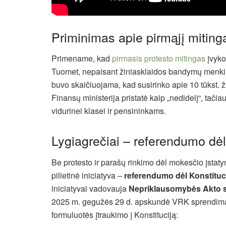
Priminimas apie pirmąjį miting
Primename, kad
pirmasis protesto mitingas
įvyko
Tuomet, nepaisant žiniasklaidos bandymų menkinti
buvo skaičiuojama, kad susirinko apie 10 tūkst. ž
Finansų ministerija pristatė kaip „nedidelį“, tačia
vidurinei klasei ir pensininkams.
Lygiagrečiai – referendumo dėl 
Be protesto ir parašų rinkimo dėl mokesčio įstaty
pilietinė iniciatyva –
referendumo dėl Konstituc
iniciatyvai vadovauja
Nepriklausomybės Akto s
2025 m. gegužės 29 d. apskundė VRK sprendimą n
formuluotės įtraukimo į Konstituciją: