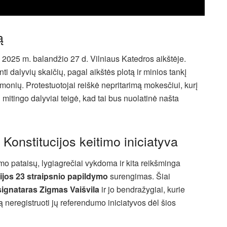
ą
 2025 m. balandžio 27 d. Vilniaus Katedros aikštėje.
 dalyvių skaičių, pagal aikštės plotą ir minios tankį
monių. Protestuotojai reiškė nepritarimą mokesčiui, kurį
u mitingo dalyviai teigė, kad tai bus nuolatinė našta
Konstitucijos keitimo iniciatyva
mo pataisų, lygiagrečiai vykdoma ir kita reikšminga
ijos 23 straipsnio papildymo
surengimas. Šiai
ignataras Zigmas Vaišvila
ir jo bendražygiai, kurie
eregistruoti jų referendumo iniciatyvos dėl šios