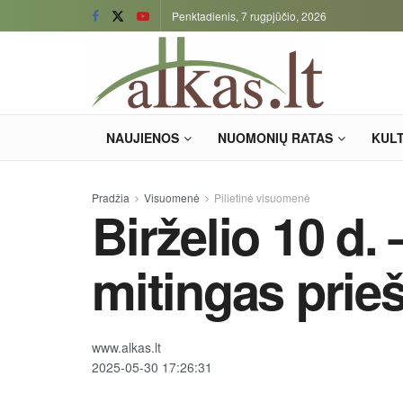
Penktadienis, 7 rugpjūčio, 2026
NAUJIENOS
NUOMONIŲ RATAS
KUL
Pradžia
Visuomenė
Pilietinė visuomenė
Birželio 10 d. 
mitingas prie
www.alkas.lt
2025-05-30 17:26:31