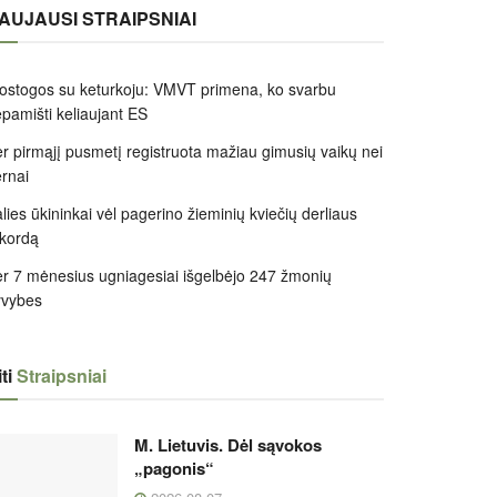
AUJAUSI STRAIPSNIAI
ostogos su keturkoju: VMVT primena, ko svarbu
pamišti keliaujant ES
r pirmąjį pusmetį registruota mažiau gimusių vaikų nei
rnai
lies ūkininkai vėl pagerino žieminių kviečių derliaus
kordą
r 7 mėnesius ugniagesiai išgelbėjo 247 žmonių
yvybes
ti
Straipsniai
M. Lietuvis. Dėl sąvokos
„pagonis“