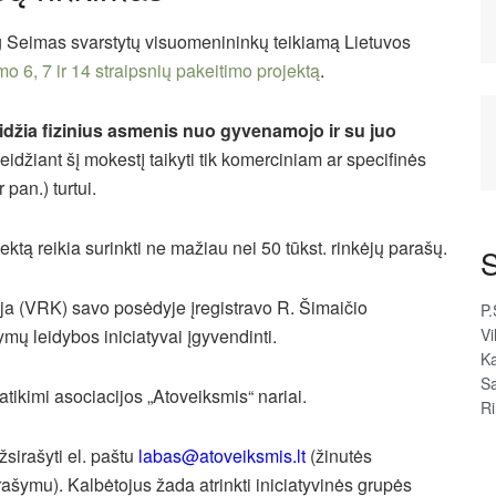
jog Seimas svarstytų visuomenininkų teikiamą Lietuvos
o 6, 7 ir 14 straipsnių pakeitimo projektą
.
leidžia fizinius asmenis nuo gyvenamojo ir su juo
 leidžiant šį mokestį taikyti tik komerciniam ar specifinės
 pan.) turtui.
ektą reikia surinkti ne mažiau nei 50 tūkst. rinkėjų parašų.
S
ija (VRK) savo posėdyje įregistravo R. Šimaičio
P.
ymų leidybos iniciatyvai įgyvendinti.
Vi
Ka
Sa
atikimi asociacijos „Atoveiksmis“ nariai.
R
žsirašyti el. paštu
labas@atoveiksmi
s.lt
(žinutės
ymu). Kalbėtojus žada atrinkti iniciatyvinės grupės