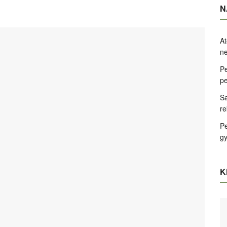
N
At
ne
Pe
pe
Ša
re
Pe
g
Ki