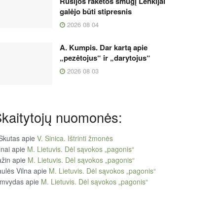
Rusijos raketos smūgį Lenkijai
galėjo būti stipresnis
2026 08 04
A. Kumpis. Dar kartą apie
„pezėtojus“ ir „darytojus“
2026 08 03
kaitytojų nuomonės:
Skutas
apie
V. Sinica. Ištrinti žmonės
lnai
apie
M. Lietuvis. Dėl sąvokos „pagonis“
žin
apie
M. Lietuvis. Dėl sąvokos „pagonis“
ulės Vilna
apie
M. Lietuvis. Dėl sąvokos „pagonis“
imvydas
apie
M. Lietuvis. Dėl sąvokos „pagonis“