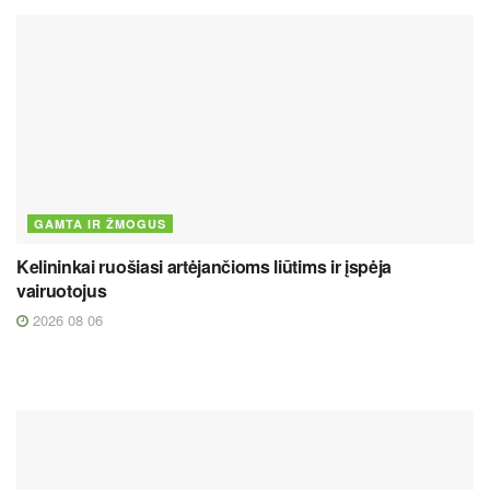
GAMTA IR ŽMOGUS
Kelininkai ruošiasi artėjančioms liūtims ir įspėja
vairuotojus
2026 08 06