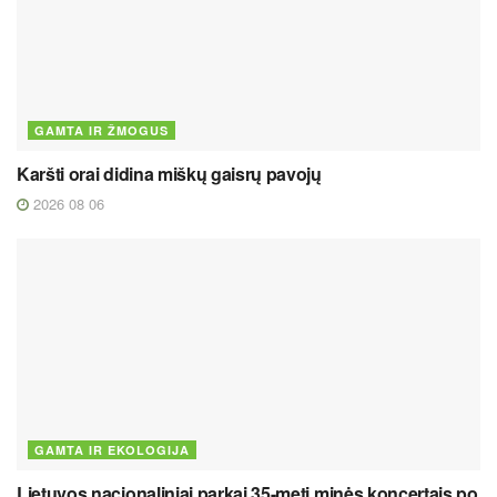
GAMTA IR ŽMOGUS
Karšti orai didina miškų gaisrų pavojų
2026 08 06
GAMTA IR EKOLOGIJA
Lietuvos nacionaliniai parkai 35-metį minės koncertais po