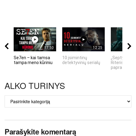
17:50
12:25
Se7en – kai tamsa
10 įsimintinų
„Septynių Ka
tampa meno kūriniu
detektyvinių serialų
Riteris" – kai
paprastumas
ALKO TURINYS
ALKO
TURINYS
Parašykite komentarą