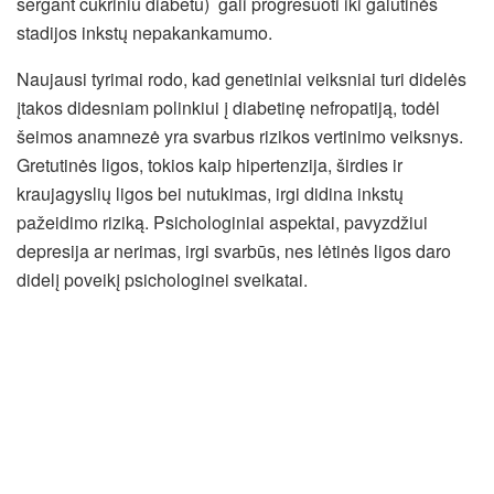
sergant cukriniu diabetu) gali progresuoti iki galutinės
stadijos inkstų nepakankamumo.
Naujausi tyrimai rodo, kad genetiniai veiksniai turi didelės
įtakos didesniam polinkiui į diabetinę nefropatiją, todėl
šeimos anamnezė yra svarbus rizikos vertinimo veiksnys.
Gretutinės ligos, tokios kaip hipertenzija, širdies ir
kraujagyslių ligos bei nutukimas, irgi didina inkstų
pažeidimo riziką. Psichologiniai aspektai, pavyzdžiui
depresija ar nerimas, irgi svarbūs, nes lėtinės ligos daro
didelį poveikį psichologinei sveikatai.