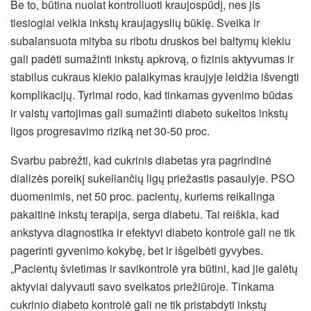
Be to, būtina nuolat kontroliuoti kraujospūdį, nes jis
tiesiogiai veikia inkstų kraujagyslių būklę. Sveika ir
subalansuota mityba su ribotu druskos bei baltymų kiekiu
gali padėti sumažinti inkstų apkrovą, o fizinis aktyvumas ir
stabilus cukraus kiekio palaikymas kraujyje leidžia išvengti
komplikacijų. Tyrimai rodo, kad tinkamas gyvenimo būdas
ir vaistų vartojimas gali sumažinti diabeto sukeltos inkstų
ligos progresavimo riziką net 30-50 proc.
Svarbu pabrėžti, kad cukrinis diabetas yra pagrindinė
dializės poreikį sukeliančių ligų priežastis pasaulyje. PSO
duomenimis, net 50 proc. pacientų, kuriems reikalinga
pakaitinė inkstų terapija, serga diabetu. Tai reiškia, kad
ankstyva diagnostika ir efektyvi diabeto kontrolė gali ne tik
pagerinti gyvenimo kokybę, bet ir išgelbėti gyvybes.
„Pacientų švietimas ir savikontrolė yra būtini, kad jie galėtų
aktyviai dalyvauti savo sveikatos priežiūroje. Tinkama
cukrinio diabeto kontrolė gali ne tik pristabdyti inkstų