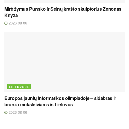
Mirė žymus Punsko ir Seinų krašto skulptorius Zenonas
Knyza
2026 08 06
LIETUVOJE
Europos jaunių informatikos olimpiadoje – sidabras ir
bronza moksleiviams iš Lietuvos
2026 08 06