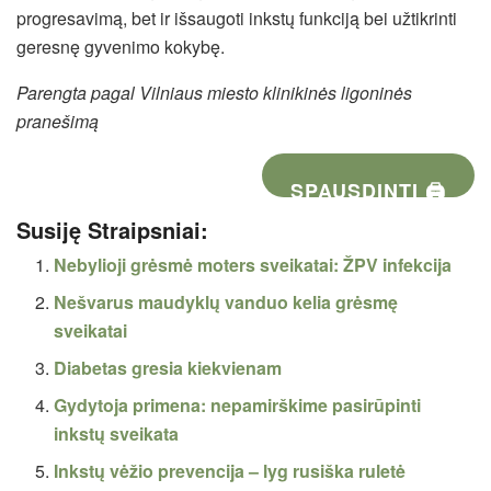
progresavimą, bet ir išsaugoti inkstų funkciją bei užtikrinti
geresnę gyvenimo kokybę.
Parengta pagal Vilniaus miesto klinikinės ligoninės
pranešimą
SPAUSDINTI 🖨
Susiję Straipsniai:
Nebylioji grėsmė moters sveikatai: ŽPV infekcija
Nešvarus maudyklų vanduo kelia grėsmę
sveikatai
Diabetas gresia kiekvienam
Gydytoja primena: nepamirškime pasirūpinti
inkstų sveikata
Inkstų vėžio prevencija – lyg rusiška ruletė