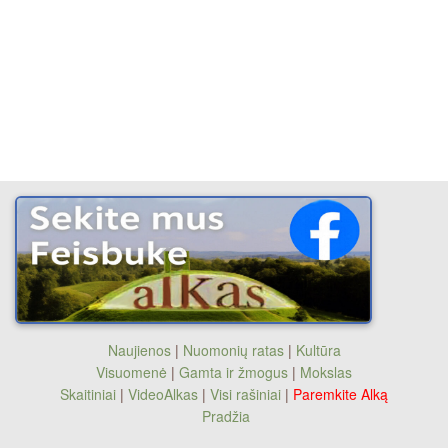
Naujienos
|
Nuomonių ratas
|
Kultūra
Visuomenė
|
Gamta ir žmogus
|
Mokslas
Skaitiniai
|
VideoAlkas
|
Visi rašiniai
|
Paremkite Alką
Pradžia