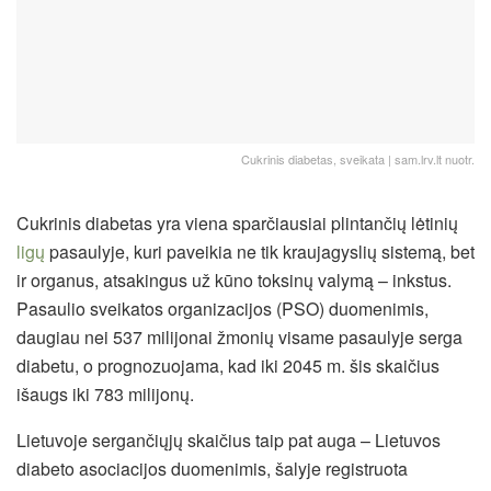
Cukrinis diabetas, sveikata | sam.lrv.lt nuotr.
Cukrinis diabetas yra viena sparčiausiai plintančių lėtinių
ligų
pasaulyje, kuri paveikia ne tik kraujagyslių sistemą, bet
ir organus, atsakingus už kūno toksinų valymą – inkstus.
Pasaulio sveikatos organizacijos (PSO) duomenimis,
daugiau nei 537 milijonai žmonių visame pasaulyje serga
diabetu, o prognozuojama, kad iki 2045 m. šis skaičius
išaugs iki 783 milijonų.
Lietuvoje sergančiųjų skaičius taip pat auga – Lietuvos
diabeto asociacijos duomenimis, šalyje registruota