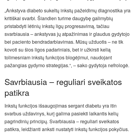
„Ankstyva diabeto sukeltų inkstų pažeidimų diagnostika yra
kritiškai svarbi. Šiandien turime daugybę galimybių
pristabdyti lėtinių inkstų ligų progresavimą, tačiau
svarbiausia – ankstyvas jų atpažinimas ir glaudus gydytojo
bei paciento bendradarbiavimas. Mūsų užduotis – ne tik
kovoti su šios ligos padariniais, bet ir užkirsti kelią
tolimesniam inkstų funkcijos blogėjimui, naudojant
pažangias gydymo strategijas.“, – sako gydytoja nefrologė.
Savrbiausia – reguliari sveikatos
patikra
Inkstų funkcijos išsaugojimas sergant diabetu yra itin
svarbus uždavinys, kurį galima pasiekti laikantis kelių
pagrindinių principų. Svarbiausia – reguliari sveikatos
patikra, leidžianti anksti nustatyti inkstų funkcijos pokyčius.