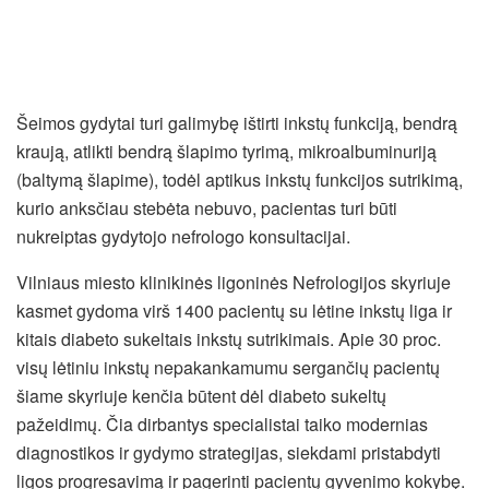
Šeimos gydytai turi galimybę ištirti inkstų funkciją, bendrą
kraują, atlikti bendrą šlapimo tyrimą, mikroalbuminuriją
(baltymą šlapime), todėl aptikus inkstų funkcijos sutrikimą,
kurio anksčiau stebėta nebuvo, pacientas turi būti
nukreiptas gydytojo nefrologo konsultacijai.
Vilniaus miesto klinikinės ligoninės Nefrologijos skyriuje
kasmet gydoma virš 1400 pacientų su lėtine inkstų liga ir
kitais diabeto sukeltais inkstų sutrikimais. Apie 30 proc.
visų lėtiniu inkstų nepakankamumu sergančių pacientų
šiame skyriuje kenčia būtent dėl diabeto sukeltų
pažeidimų. Čia dirbantys specialistai taiko modernias
diagnostikos ir gydymo strategijas, siekdami pristabdyti
ligos progresavimą ir pagerinti pacientų gyvenimo kokybę.