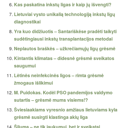
Kas paskatina inkstų ligas ir kaip jų išvengti?
Lietuviai vysto unikalią technologiją inkstų ligų
diagnostikai
Yra kuo didžiuotis – Santariškėse pradėti taikyti
sudėtingiausi inkstų transplantacijos metodai
Neplautos braškės – užkrečiamųjų ligų grėsmė
Kintantis klimatas – didesnė grėsmė sveikatos
saugumui
Lėtinės neinfekcinės ligos – rimta grėsmė
žmogaus išlikimui
M. Puidokas. Kodėl PSO pandemijos valdymo
sutartis – grėsmė mums visiems!?
Šviesiaakiams vyresnio amžiaus lietuviams kyla
grėsmė susirgti klastinga akių liga
Šiluma – ne tik jaukumui, bet ir sveikatai