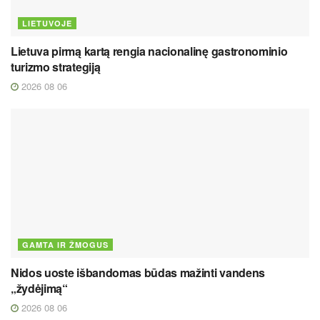
LIETUVOJE
Lietuva pirmą kartą rengia nacionalinę gastronominio
turizmo strategiją
2026 08 06
GAMTA IR ŽMOGUS
Nidos uoste išbandomas būdas mažinti vandens
„žydėjimą“
2026 08 06