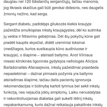
daugiau nei 120 tūkstančių sergančiųjų, tačiau manoma,
jog tikrasis skaičius gali būti gerokai didesnis, nes daugelis
žmonių nežino, kad serga.
Sergant diabetu, padidėjęs gliukozės kiekis kraujyje
pažeidžia smulkiąsias inkstų kraujagysles, dėl ko sutrinka
jų veikla ir filtravimo gebėjimas. Dėl šių pokyčių kūne gali
pradėti kauptis skysčiai, didėti ureminiai toksinai
(medžiagos, kurios susikaupia kūno audiniuose ir
kraujyje), o šlapime – atsirasti baltymo. Anot Vilniaus
miesto klinikinės ligoninės gydytojos nefrologės Alicijos
Bartašūnaitės-Afanasjevos, inkstų pažeidimai prasideda
nepastebimai – dažnai pirmasis požymis yra baltymo
atsiradimas šlapime, tačiau dalis pacientų ignoruoja
rekomendacijas ir būtinybę kartoti tyrimus bei sekti inkstų
funkciją, nes nejaučia jokių simptomų. Laiku nenustatytas
ir nekontroliuojamas diabetas gali sukelti lėtinį inkstų
nepakankamumą, kuris dažnai reikalauja pakaitinės inkstų