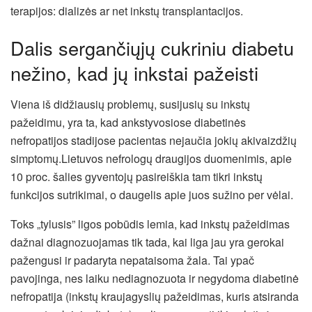
terapijos: dializės ar net inkstų transplantacijos.
Dalis sergančiųjų cukriniu diabetu
nežino, kad jų inkstai pažeisti
Viena iš didžiausių problemų, susijusių su inkstų
pažeidimu, yra ta, kad ankstyvosiose diabetinės
nefropatijos stadijose pacientas nejaučia jokių akivaizdžių
simptomų.Lietuvos nefrologų draugijos duomenimis, apie
10 proc. šalies gyventojų pasireiškia tam tikri inkstų
funkcijos sutrikimai, o daugelis apie juos sužino per vėlai.
Toks „tylusis” ligos pobūdis lemia, kad inkstų pažeidimas
dažnai diagnozuojamas tik tada, kai liga jau yra gerokai
pažengusi ir padaryta nepataisoma žala. Tai ypač
pavojinga, nes laiku nediagnozuota ir negydoma diabetinė
nefropatija (inkstų kraujagyslių pažeidimas, kuris atsiranda