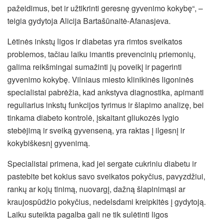
pažeidimus, bet ir užtikrinti geresnę gyvenimo kokybę“, –
teigia gydytoja Alicija Bartašūnaitė-Afanasjeva.
Lėtinės inkstų ligos ir diabetas yra rimtos sveikatos
problemos, tačiau laiku imantis prevencinių priemonių,
galima reikšmingai sumažinti jų poveikį ir pagerinti
gyvenimo kokybę. Vilniaus miesto klinikinės ligoninės
specialistai pabrėžia, kad ankstyva diagnostika, apimanti
reguliarius inkstų funkcijos tyrimus ir šlapimo analizę, bei
tinkama diabeto kontrolė, įskaitant gliukozės lygio
stebėjimą ir sveiką gyvenseną, yra raktas į ilgesnį ir
kokybiškesnį gyvenimą.
Specialistai primena, kad jei sergate cukriniu diabetu ir
pastebite bet kokius savo sveikatos pokyčius, pavyzdžiui,
rankų ar kojų tinimą, nuovargį, dažną šlapinimąsi ar
kraujospūdžio pokyčius, nedelsdami kreipkitės į gydytoją.
Laiku suteikta pagalba gali ne tik sulėtinti ligos