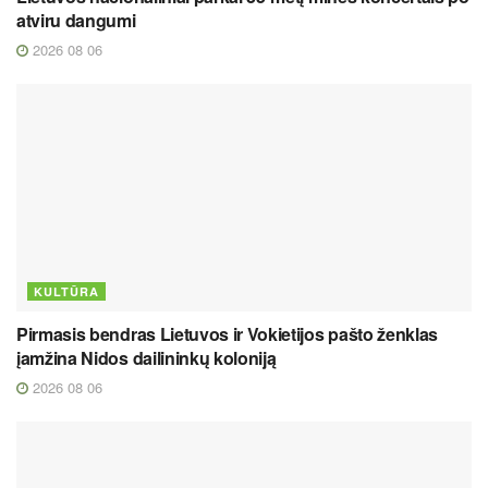
atviru dangumi
2026 08 06
KULTŪRA
Pirmasis bendras Lietuvos ir Vokietijos pašto ženklas
įamžina Nidos dailininkų koloniją
2026 08 06