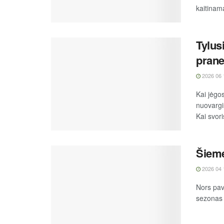
kaitinama
Tylus
prane
2026 06 
Kai jėgo
nuovargi
Kai svoris
Šieme
2026 04 
Nors pava
sezonas g