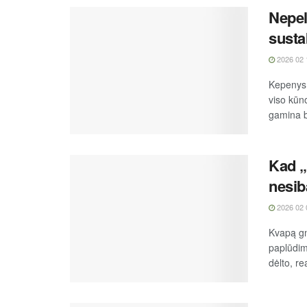
Nepel
sustab
2026 02 
Kepenys 
viso kūn
gamina b
Kad „
nesib
2026 02 
Kvapą gn
paplūdimi
dėlto, re