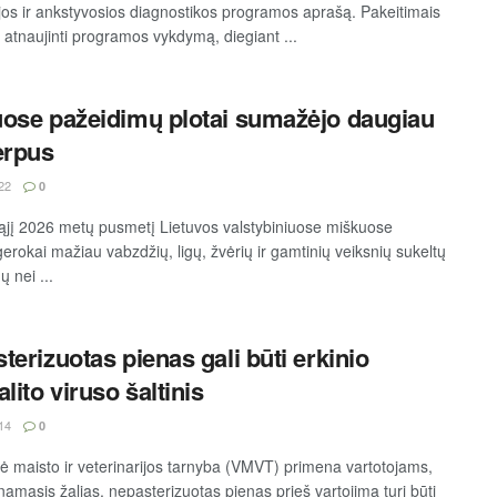
jos ir ankstyvosios diagnostikos programos aprašą. Pakeitimais
 atnaujinti programos vykdymą, diegiant ...
ose pažeidimų plotai sumažėjo daugiau
erpus
22
0
ąjį 2026 metų pusmetį Lietuvos valstybiniuose miškuose
erokai mažiau vabzdžių, ligų, žvėrių ir gamtinių veiksnių sukeltų
 nei ...
terizuotas pienas gali būti erkinio
lito viruso šaltinis
14
0
nė maisto ir veterinarijos tarnyba (VMVT) primena vartotojams,
namasis žalias, nepasterizuotas pienas prieš vartojimą turi būti