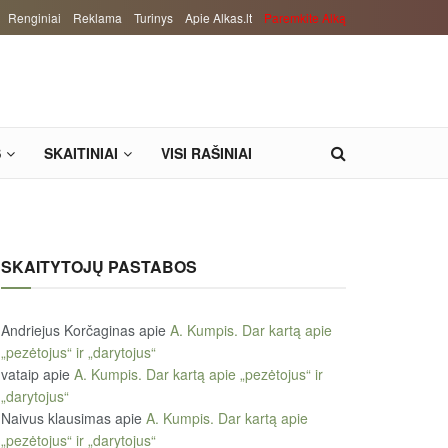
Renginiai
Reklama
Turinys
Apie Alkas.lt
Paremkite Alką
S
SKAITINIAI
VISI RAŠINIAI
SKAITYTOJŲ PASTABOS
Andriejus Korčaginas
apie
A. Kumpis. Dar kartą apie
„pezėtojus“ ir „darytojus“
vataip
apie
A. Kumpis. Dar kartą apie „pezėtojus“ ir
„darytojus“
Naivus klausimas
apie
A. Kumpis. Dar kartą apie
„pezėtojus“ ir „darytojus“