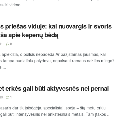
s iki virimo. ...
is priešas viduje: kai nuovargis ir svoris
ša apie kepenų bėdą
11
0
s apleidžia, o poilsis nepadeda Ar pažįstamas jausmas, kai
s tampa nuolatiniu palydovu, nepaisant ramaus nakties miego?
 ...
t erkės gali būti aktyvesnės nei pernai
19
1
saris dar tik įsibėgėja, specialistai įspėja – šių metų erkių
ali būti intensyvesnis nei ankstesniais metais. Tam įtakos ...