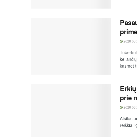
Pasau
prime
2026 03 
Tuberkuli
kelianči
kasmet t
Erkių
prie 
2026 03 
Atšilęs o
reiškia i