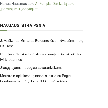
Naivus klausimas
apie
A. Kumpis. Dar kartą apie
„pezėtojus“ ir „darytojus“
NAUJAUSI STRAIPSNIAI
J. Vaiškūnas. Gintaras Beresnevičius – dvidešimt metų
Dausose
Rugpjūčio 7-osios horoskopas: naujai minčiai prireiks
tvirto pagrindo
Slaugytojams – daugiau savarankiškumo
Ministrė ir aplinkosaugininkai susitiko su Pagirių
bendruomene dėl „Homanit Lietuva“ veiklos