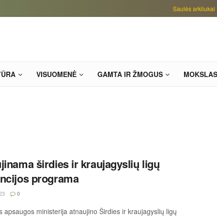
Saulės arkliukai
TŪRA
VISUOMENĖ
GAMTA IR ŽMOGUS
MOKSLA
jinama širdies ir kraujagyslių ligų
ncijos programa
23
0
 apsaugos ministerija atnaujino Širdies ir kraujagyslių ligų