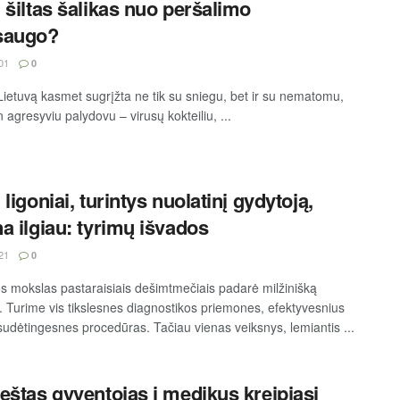
 šiltas šalikas nuo peršalimo
saugo?
01
0
Lietuvą kasmet sugrįžta ne tik su sniegu, bet ir su nematomu,
in agresyviu palydovu – virusų kokteiliu, ...
ligoniai, turintys nuolatinį gydytoją,
a ilgiau: tyrimų išvados
21
0
s mokslas pastaraisiais dešimtmečiais padarė milžinišką
 Turime vis tikslesnes diagnostikos priemones, efektyvesnius
 sudėtingesnes procedūras. Tačiau vienas veiksnys, lemiantis ...
eštas gyventojas į medikus kreipiasi