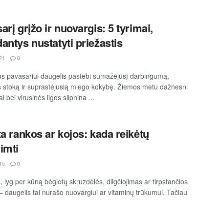
arį grįžo ir nuovargis: 5 tyrimai,
antys nustatyti priežastis
21
0
us pavasariui daugelis pastebi sumažėjusį darbingumą,
s stoką ir suprastėjusią miego kokybę. Žiemos metu dažnesni
i bei virusinės ligos silpnina ...
ta rankos ar kojos: kada reikėtų
imti
15
0
 lyg per kūną bėgiotų skruzdėlės, dilgčiojimas ar tirpstančios
– daugelis tai nurašo nuovargiui ar vitaminų trūkumui. Tačiau