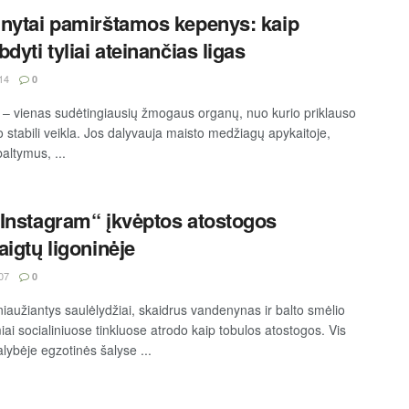
nytai pamirštamos kepenys: kaip
dyti tyliai ateinančias ligas
14
0
– vienas sudėtingiausių žmogaus organų, nuo kurio priklauso
o stabili veikla. Jos dalyvauja maisto medžiagų apykaitoje,
altymus, ...
Instagram“ įkvėptos atostogos
aigtų ligoninėje
07
0
iaužiantys saulėlydžiai, skaidrus vandenynas ir balto smėlio
ai socialiniuose tinkluose atrodo kaip tobulos atostogos. Vis
alybėje egzotinės šalyse ...