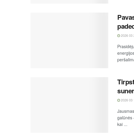
Pavas
paded
2026 03 
Prasidėj
energijo
peršalima
Tirps
suner
2026 03 
Jausmas,
galūnės 
kai ...