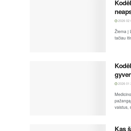
Kodėl
neap
2026 02 
Žiema į 
tačiau it
Kodėl 
gyven
2026 01 
Medicino
pažangą.
vaistus,
Kas š