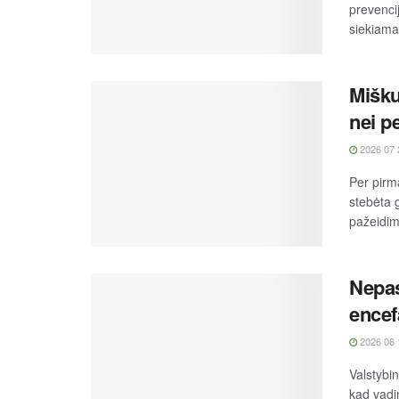
prevenci
siekiama
Mišku
nei p
2026 07 
Per pirm
stebėta g
pažeidimų
Nepas
encefa
2026 06 
Valstybi
kad vadi