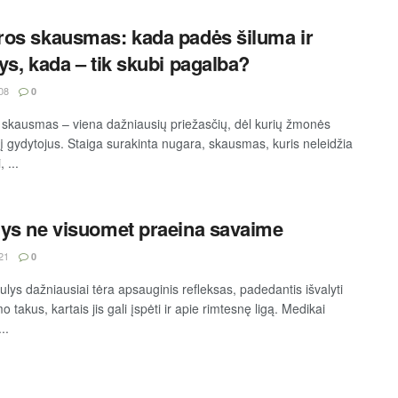
os skausmas: kada padės šiluma ir
ys, kada – tik skubi pagalba?
08
0
skausmas – viena dažniausių priežasčių, dėl kurių žmonės
 į gydytojus. Staiga surakinta nugara, skausmas, kuris neleidžia
, ...
ys ne visuomet praeina savaime
21
0
ulys dažniausiai tėra apsauginis refleksas, padedantis išvalyti
 takus, kartais jis gali įspėti ir apie rimtesnę ligą. Medikai
..