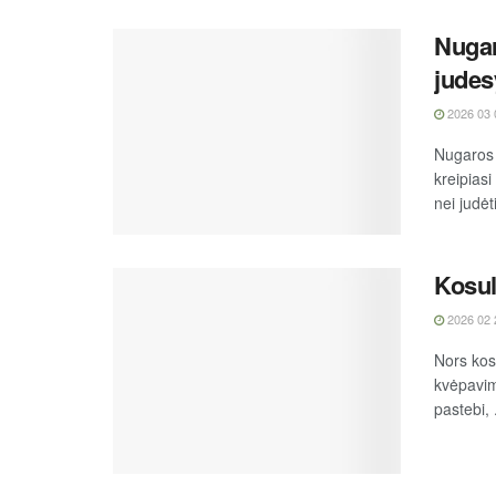
Nugar
judes
2026 03 
Nugaros 
kreipiasi
nei judėti
Kosul
2026 02 
Nors kos
kvėpavimo
pastebi, .