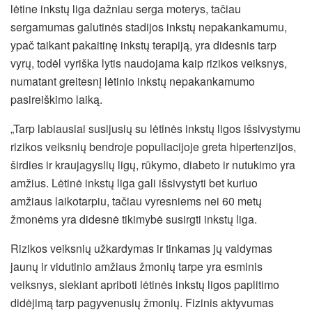
lėtine inkstų liga dažniau serga moterys, tačiau
sergamumas galutinės stadijos inkstų nepakankamumu,
ypač taikant pakaitinę inkstų terapiją, yra didesnis tarp
vyrų, todėl vyriška lytis naudojama kaip rizikos veiksnys,
numatant greitesnį lėtinio inkstų nepakankamumo
pasireiškimo laiką.
„Tarp labiausiai susijusių su lėtinės inkstų ligos išsivystymu
rizikos veiksnių bendroje populiacijoje greta hipertenzijos,
širdies ir kraujagyslių ligų, rūkymo, diabeto ir nutukimo yra
amžius. Lėtinė inkstų liga gali išsivystyti bet kuriuo
amžiaus laikotarpiu, tačiau vyresniems nei 60 metų
žmonėms yra didesnė tikimybė susirgti inkstų liga.
Rizikos veiksnių užkardymas ir tinkamas jų valdymas
jaunų ir vidutinio amžiaus žmonių tarpe yra esminis
veiksnys, siekiant apriboti lėtinės inkstų ligos paplitimo
didėjimą tarp pagyvenusių žmonių. Fizinis aktyvumas