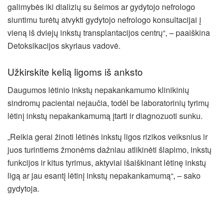
galimybės iki dializių su šeimos ar gydytojo nefrologo
siuntimu turėtų atvykti gydytojo nefrologo konsultacijai į
vieną iš dviejų inkstų transplantacijos centrų“, – paaiškina
Detoksikacijos skyriaus vadovė.
Užkirskite kelią ligoms iš anksto
Daugumos lėtinio inkstų nepakankamumo klinikinių
sindromų pacientai nejaučia, todėl be laboratorinių tyrimų
lėtinį inkstų nepakankamumą įtarti ir diagnozuoti sunku.
„Reikia gerai žinoti lėtinės inkstų ligos rizikos veiksnius ir
juos turintiems žmonėms dažniau atlikinėti šlapimo, inkstų
funkcijos ir kitus tyrimus, aktyviai išaiškinant lėtinę inkstų
ligą ar jau esantį lėtinį inkstų nepakankamumą“, – sako
gydytoja.