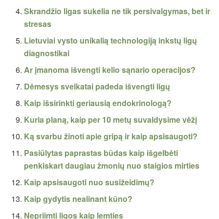
Skrandžio ligas sukelia ne tik persivalgymas, bet ir
stresas
Lietuviai vysto unikalią technologiją inkstų ligų
diagnostikai
Ar įmanoma išvengti kelio sąnario operacijos?
Dėmesys sveikatai padeda išvengti ligų
Kaip išsirinkti geriausią endokrinologą?
Kuria planą, kaip per 10 metų suvaldysime vėžį
Ką svarbu žinoti apie gripą ir kaip apsisaugoti?
Pasiūlytas paprastas būdas kaip išgelbėti
penkiskart daugiau žmonių nuo staigios mirties
Kaip apsisaugoti nuo susižeidimų?
Kaip gydytis nealinant kūno?
Nepriimti ligos kaip lemties