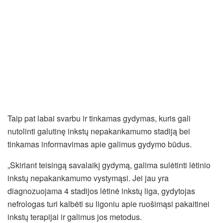
Taip pat labai svarbu ir tinkamas gydymas, kuris gali
nutolinti galutinę inkstų nepakankamumo stadiją bei
tinkamas informavimas apie galimus gydymo būdus.
„Skiriant teisingą savalaikį gydymą, galima sulėtinti lėtinio
inkstų nepakankamumo vystymąsi. Jei jau yra
diagnozuojama 4 stadijos lėtinė inkstų liga, gydytojas
nefrologas turi kalbėti su ligoniu apie ruošimąsi pakaitinei
inkstų terapijai ir galimus jos metodus.