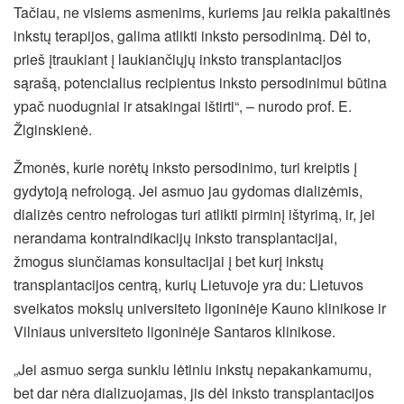
Tačiau, ne visiems asmenims, kuriems jau reikia pakaitinės
inkstų terapijos, galima atlikti inksto persodinimą. Dėl to,
prieš įtraukiant į laukiančiųjų inksto transplantacijos
sąrašą, potencialius recipientus inksto persodinimui būtina
ypač nuodugniai ir atsakingai ištirti“, – nurodo prof. E.
Žiginskienė.
Žmonės, kurie norėtų inksto persodinimo, turi kreiptis į
gydytoją nefrologą. Jei asmuo jau gydomas dializėmis,
dializės centro nefrologas turi atlikti pirminį ištyrimą, ir, jei
nerandama kontraindikacijų inksto transplantacijai,
žmogus siunčiamas konsultacijai į bet kurį inkstų
transplantacijos centrą, kurių Lietuvoje yra du: Lietuvos
sveikatos mokslų universiteto ligoninėje Kauno klinikose ir
Vilniaus universiteto ligoninėje Santaros klinikose.
„Jei asmuo serga sunkiu lėtiniu inkstų nepakankamumu,
bet dar nėra dializuojamas, jis dėl inksto transplantacijos