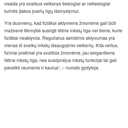
visada yra svarbus veiksnys tiesiogiai ar netiesiogiai
turintis įtakos įvairių ligų išsivystymui.
Yra duomenų, kad fiziškai aktyviems žmonėms gali būti
mažesnė tikimybė susirgti lėtine inkstų liga nei tiems, kurie
fiziškai neaktyvūs. Reguliarus aerobinis aktyvumas yra
vienas iš sveikų inkstų išsaugojimo veiksnių. Kita vertus,
fiziniai pratimai yra svarbūs žmonėms, jau sergantiems
lėtine inkstų liga, nes susilpnėjus inkstų funkcijai tai gali
paveikti raumenis ir kaulus“, – nurodo gydytoja.