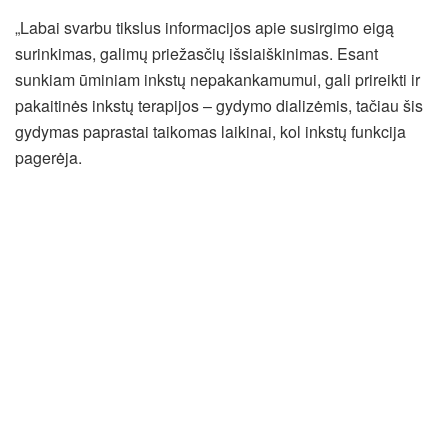
„Labai svarbu tikslus informacijos apie susirgimo eigą
surinkimas, galimų priežasčių išsiaiškinimas. Esant
sunkiam ūminiam inkstų nepakankamumui, gali prireikti ir
pakaitinės inkstų terapijos – gydymo dializėmis, tačiau šis
gydymas paprastai taikomas laikinai, kol inkstų funkcija
pagerėja.