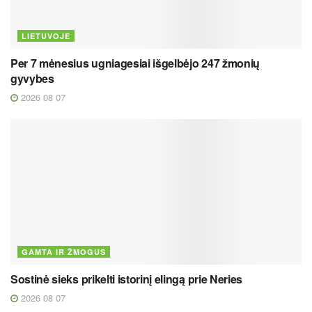
LIETUVOJE
Per 7 mėnesius ugniagesiai išgelbėjo 247 žmonių
gyvybes
2026 08 07
GAMTA IR ŽMOGUS
Sostinė sieks prikelti istorinį elingą prie Neries
2026 08 07