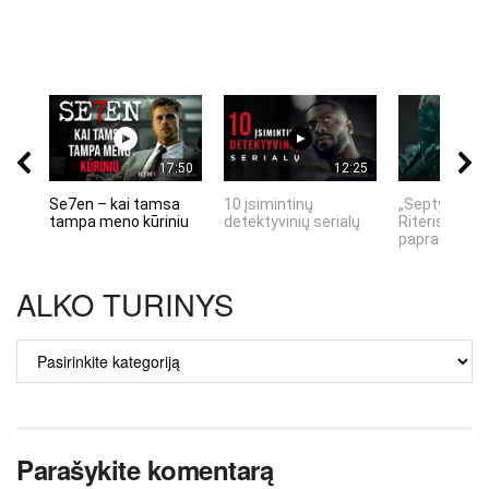
17:50
12:25
Se7en – kai tamsa
10 įsimintinų
„Septynių Ka
tampa meno kūriniu
detektyvinių serialų
Riteris" – kai
paprastumas
ALKO TURINYS
ALKO
TURINYS
Parašykite komentarą