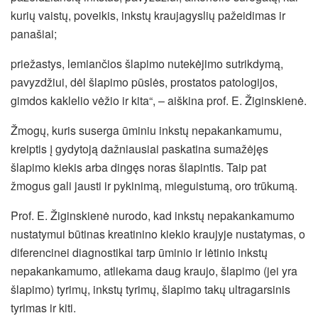
kurių vaistų, poveikis, inkstų kraujagyslių pažeidimas ir
panašiai;
priežastys, lemiančios šlapimo nutekėjimo sutrikdymą,
pavyzdžiui, dėl šlapimo pūslės, prostatos patologijos,
gimdos kaklelio vėžio ir kita“, – aiškina prof. E. Žiginskienė.
Žmogų, kuris suserga ūminiu inkstų nepakankamumu,
kreiptis į gydytoją dažniausiai paskatina sumažėjęs
šlapimo kiekis arba dingęs noras šlapintis. Taip pat
žmogus gali jausti ir pykinimą, mieguistumą, oro trūkumą.
Prof. E. Žiginskienė nurodo, kad inkstų nepakankamumo
nustatymui būtinas kreatinino kiekio kraujyje nustatymas, o
diferencinei diagnostikai tarp ūminio ir lėtinio inkstų
nepakankamumo, atliekama daug kraujo, šlapimo (jei yra
šlapimo) tyrimų, inkstų tyrimų, šlapimo takų ultragarsinis
tyrimas ir kiti.