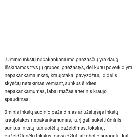
„Ūminio inkstų nepakankamumo priežasčių yra daug.
Išskiriamos trys jų grupės: priežastys, dėl kurių poveikio yra
nepakankama inkstų kraujotaka, pavyzdžiui, didelis
skysčių netekimas vemiant, sunkus širdies
nepakankamumas, labai mažas arterinis kraujo
spaudimas;
ūminis inkstų audinio pažeidimas ar užsitęsęs inkstų
kraujotakos nepakankamumas, kurį gali sukelti ūminis
sunkus inkstų kamuolėlių pažeidimas, toksinų,
pažeidžiančių inkstus, pavyzdžiui, alkoholio surogatų, kai