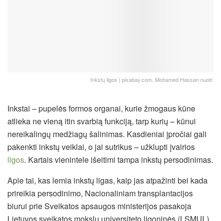
Inkstų ligos | pixabay.com, Mohamed Hassan nuotr.
Inkstai – pupelės formos organai, kurie žmogaus kūne
atlieka ne vieną itin svarbią funkciją, tarp kurių – kūnui
nereikalingų medžiagų šalinimas. Kasdieniai įpročiai gali
pakenkti inkstų veiklai, o jai sutrikus – užklupti įvairios
ligos
. Kartais vienintele išeitimi tampa inkstų persodinimas.
Apie tai, kas lemia inkstų ligas, kaip jas atpažinti bei kada
prireikia persodinimo, Nacionaliniam transplantacijos
biurui prie Sveikatos apsaugos ministerijos pasakoja
Lietuvos sveikatos mokslų universiteto ligoninės (LSMUL)