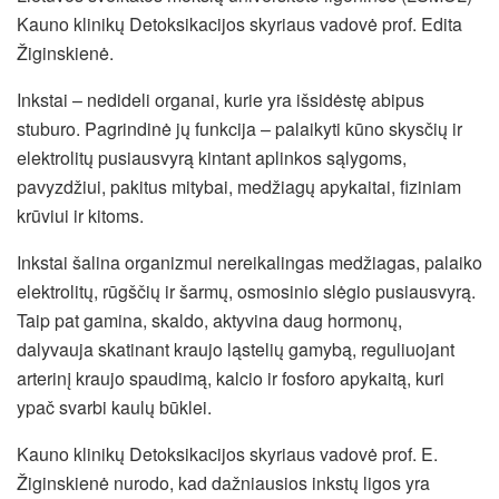
Kauno klinikų Detoksikacijos skyriaus vadovė prof. Edita
Žiginskienė.
Inkstai ­– nedideli organai, kurie yra išsidėstę abipus
stuburo. Pagrindinė jų funkcija – palaikyti kūno skysčių ir
elektrolitų pusiausvyrą kintant aplinkos sąlygoms,
pavyzdžiui, pakitus mitybai, medžiagų apykaitai, fiziniam
krūviui ir kitoms.
Inkstai šalina organizmui nereikalingas medžiagas, palaiko
elektrolitų, rūgščių ir šarmų, osmosinio slėgio pusiausvyrą.
Taip pat gamina, skaldo, aktyvina daug hormonų,
dalyvauja skatinant kraujo ląstelių gamybą, reguliuojant
arterinį kraujo spaudimą, kalcio ir fosforo apykaitą, kuri
ypač svarbi kaulų būklei.
Kauno klinikų Detoksikacijos skyriaus vadovė prof. E.
Žiginskienė nurodo, kad dažniausios inkstų ligos yra