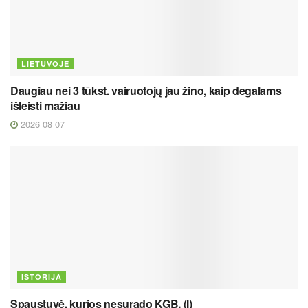
LIETUVOJE
Daugiau nei 3 tūkst. vairuotojų jau žino, kaip degalams
išleisti mažiau
2026 08 07
ISTORIJA
Spaustuvė, kurios nesurado KGB. (I)