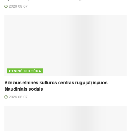
2026 08 07
ETNINĖ KULTŪRA
Vilniaus etninės kultūros centras rugpjūtį išpuoš
šiaudiniais sodais
2026 08 07