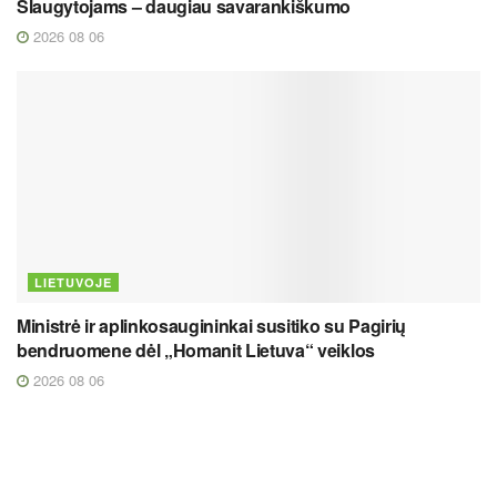
Slaugytojams – daugiau savarankiškumo
2026 08 06
LIETUVOJE
Ministrė ir aplinkosaugininkai susitiko su Pagirių
bendruomene dėl „Homanit Lietuva“ veiklos
2026 08 06