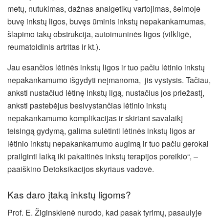
metų, nutukimas, dažnas analgetikų vartojimas, šeimoje
buvę inkstų ligos, buvęs ūminis inkstų nepakankamumas,
šlapimo takų obstrukcija, autoimuninės ligos (vilkligė,
reumatoidinis artritas ir kt.).
Jau esančios lėtinės inkstų ligos ir tuo pačiu lėtinio inkstų
nepakankamumo išgydyti neįmanoma, jis vystysis. Tačiau,
anksti nustačiud lėtinę inkstų ligą, nustačius jos priežastį,
anksti pastebėjus besivystančias lėtinio inkstų
nepakankamumo komplikacijas ir skiriant savalaikį
teisingą gydymą, galima sulėtinti lėtinės inkstų ligos ar
lėtinio inkstų nepakankamumo augimą ir tuo pačiu gerokai
prailginti laiką iki pakaitinės inkstų terapijos poreikio“, –
paaiškino Detoksikacijos skyriaus vadovė.
Kas daro įtaką inkstų ligoms?
Prof. E. Žiginskienė nurodo, kad pasak tyrimų, pasaulyje