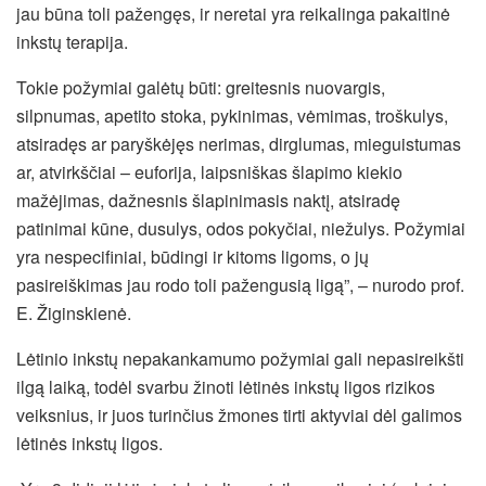
jau būna toli pažengęs, ir neretai yra reikalinga pakaitinė
inkstų terapija.
Tokie požymiai galėtų būti: greitesnis nuovargis,
silpnumas, apetito stoka, pykinimas, vėmimas, troškulys,
atsiradęs ar paryškėjęs nerimas, dirglumas, mieguistumas
ar, atvirkščiai – euforija, laipsniškas šlapimo kiekio
mažėjimas, dažnesnis šlapinimasis naktį, atsiradę
patinimai kūne, dusulys, odos pokyčiai, niežulys. Požymiai
yra nespecifiniai, būdingi ir kitoms ligoms, o jų
pasireiškimas jau rodo toli pažengusią ligą”, – nurodo prof.
E. Žiginskienė.
Lėtinio inkstų nepakankamumo požymiai gali nepasireikšti
ilgą laiką, todėl svarbu žinoti lėtinės inkstų ligos rizikos
veiksnius, ir juos turinčius žmones tirti aktyviai dėl galimos
lėtinės inkstų ligos.