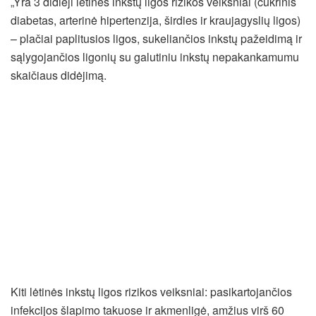
„Yra 3 didieji lėtinės inkstų ligos rizikos veiksniai (cukrinis
diabetas, arterinė hipertenzija, širdies ir kraujagyslių ligos)
– plačiai paplitusios ligos, sukeliančios inkstų pažeidimą ir
sąlygojančios ligonių su galutiniu inkstų nepakankamumu
skaičiaus didėjimą.
Kiti lėtinės inkstų ligos rizikos veiksniai: pasikartojančios
infekcijos šlapimo takuose ir akmenligė, amžius virš 60