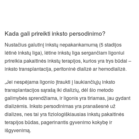
Kada gali prireikti inksto persodinimo?
Nustačius galutinį inkstų nepakankamumą (5 stadijos
lėtinė inkstų liga), lėtine inkstų liga sergančiam ligoniui
prireikia pakaitinės inkstų terapijos, kurios yra trys būdai –
inksto transplantacija, peritoninė dializė ar hemodializė.
„Jei nespėjama ligonio įtraukti į laukiančiųjų inksto
transplantacijos sąrašą iki dializių, dėl šio metodo
galimybės sprendžiama, ir ligonis yra tiriamas, jau gydant
dializėmis. Inksto persodinimas yra pranašesnė už
dializes, nes tai yra fiziologiškiausias inkstų pakaitinės
terapijos būdas, pagerinantis gyvenimo kokybę ir
išgyvenimą.