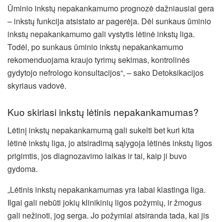
Ūminio inkstų nepakankamumo prognozė dažniausiai gera
– inkstų funkcija atsistato ar pagerėja. Dėl sunkaus ūminio
inkstų nepakankamumo gali vystytis lėtinė inkstų liga.
Todėl, po sunkaus ūminio inkstų nepakankamumo
rekomenduojama kraujo tyrimų sekimas, kontrolinės
gydytojo nefrologo konsultacijos“, – sako Detoksikacijos
skyriaus vadovė.
Kuo skiriasi inkstų lėtinis nepakankamumas?
Lėtinį inkstų nepakankamumą gali sukelti bet kuri kita
lėtinė inkstų liga, jo atsiradimą sąlygoja lėtinės inkstų ligos
prigimtis, jos diagnozavimo laikas ir tai, kaip ji buvo
gydoma.
„Lėtinis inkstų nepakankamumas yra labai klastinga liga.
Ilgai gali nebūti jokių klinikinių ligos požymių, ir žmogus
gali nežinoti, jog serga. Jo požymiai atsiranda tada, kai jis