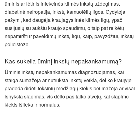
ūminis ar lėtinis infekcinės kilmės inkstų uždegimas,
diabetinė nefropatija, inkstų kamuolėlių ligos. Gydytoja
pažymi, kad daugėja kraujagyslinės kilmės ligų, ypač
susijusių su aukštu kraujo spaudimu, o taip pat reikėtų
nepamiršti ir paveldimų inkstų ligų, kaip, pavyzdžiui, inkstų
policistozė.
Kas sukelia ūminį inkstų nepakankamumą?
Ūminis inkstų nepakankamumas diagnozuojamas, kai
staiga sumažėja ar nutrūksta inkstų veikla, dėl ko kraujyje
pradeda didėti toksinių medžiagų kiekis bei mažėja ar visai
išnyksta šlapimas, vis dėlto pasitaiko atvejų, kai šlapimo
kiekis išlieka ir normalus.