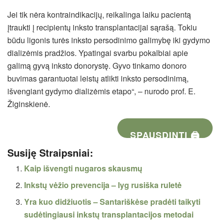
Jei tik nėra kontraindikacijų, reikalinga laiku pacientą
įtraukti į recipientų inksto transplantacijai sąrašą. Tokiu
būdu ligonis turės inksto persodinimo galimybę iki gydymo
dializėmis pradžios. Ypatingai svarbu pokalbiai apie
galimą gyvą inksto donorystę. Gyvo tinkamo donoro
buvimas garantuotai leistų atlikti inksto persodinimą,
išvengiant gydymo dializėmis etapo“, – nurodo prof. E.
Žiginskienė.
SPAUSDINTI 🖨
Susiję Straipsniai:
Kaip išvengti nugaros skausmų
Inkstų vėžio prevencija – lyg rusiška ruletė
Yra kuo didžiuotis – Santariškėse pradėti taikyti
sudėtingiausi inkstų transplantacijos metodai