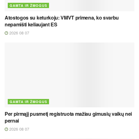
GAMTA IR ŽMOGUS
Atostogos su keturkoju: VMVT primena, ko svarbu
nepamišti keliaujant ES
2026 08 07
GAMTA IR ŽMOGUS
Per pirmąjį pusmetį registruota mažiau gimusių vaikų nei
pernai
2026 08 07