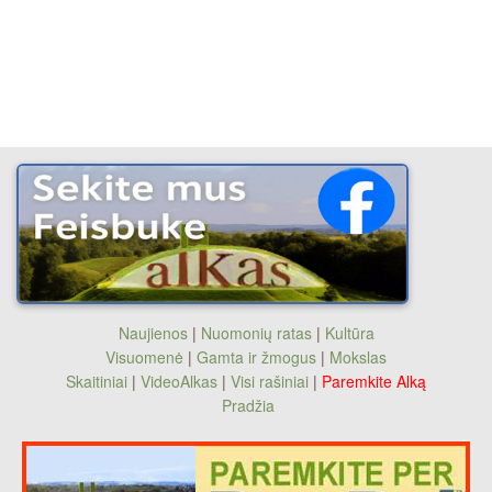
Naujienos
|
Nuomonių ratas
|
Kultūra
Visuomenė
|
Gamta ir žmogus
|
Mokslas
Skaitiniai
|
VideoAlkas
|
Visi rašiniai
|
Paremkite Alką
Pradžia