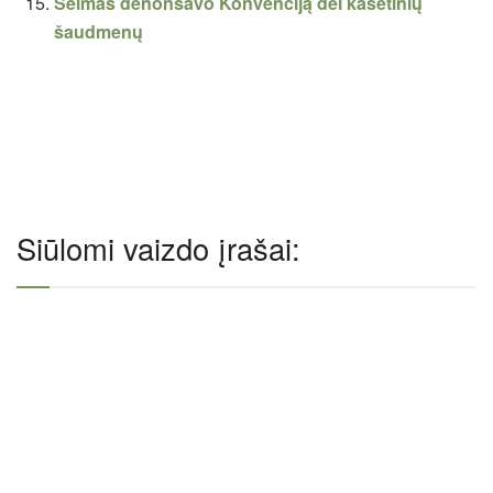
Seimas denonsavo Konvenciją dėl kasetinių
šaudmenų
Siūlomi vaizdo įrašai: