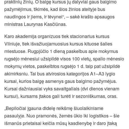
praktinių žinių. O baigę kursus jų dalyviai gaus baigimo
pažymėjimus, tikimės, kad šios žinios ateityje bus
naudingos ir jiems, ir tėvynei“, – sakė krašto apsaugos
ministras Laurynas Kasčiūnas.
Karo akademija organizuos tiek stacionarius kursus
Vilniuje, tiek išvažiuojamuosius kursus kituose šalies
miestuose. Rugpjūčio 1 dieną paskelbus apie mokymus
rugsėjo mėnesiui užsipildė visos 100 vietų, spalio mėnesio
mokymų vietos, paskelbtos rugsėjo 1 d. taip pat užsipildė
akimirksniu. Tai bus atvirosios kategorijos A1–A3 lygio
kursai, kurios baigę asmenys gaus baigimo pažymėjus.
Kursai dažniausiai vyks savaitgaliais (dvi dienos vienam
kursui), kursams įtakos gali turėti ir sezoniškumas, oras.
„Bepiločiai įgauna didelę reikšmę šiuolaikiniame
pasaulyje. Nuo pramonės, žemės ūkio iki logistikos – šie
išmanūs prietaisai keičia mūsų kasdienybę ir daro įtaką