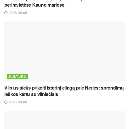
perimvietėse Kauno mariose
2026 08 08
KULTŪRA
Vilnius sieks prikelti istorinį elingą prie Neries: sprendimų
ieškos kartu su vilniečiais
2026 08 08