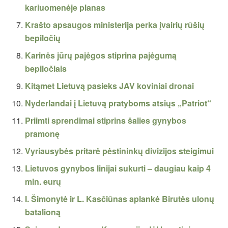
kariuomenėje planas
Krašto apsaugos ministerija perka įvairių rūšių
bepiločių
Karinės jūrų pajėgos stiprina pajėgumą
bepiločiais
Kitąmet Lietuvą pasieks JAV koviniai dronai
Nyderlandai į Lietuvą pratyboms atsiųs „Patriot“
Priimti sprendimai stiprins šalies gynybos
pramonę
Vyriausybės pritarė pėstininkų divizijos steigimui
Lietuvos gynybos linijai sukurti – daugiau kaip 4
mln. eurų
I. Šimonytė ir L. Kasčiūnas aplankė Birutės ulonų
batalioną