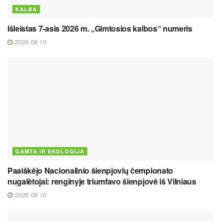
KALBA
Išleistas 7-asis 2026 m. „Gimtosios kalbos“ numeris
2026 08 10
GAMTA IR EKOLOGIJA
Paaiškėjo Nacionalinio šienpjovių čempionato
nugalėtojai: renginyje triumfavo šienpjovė iš Vilniaus
2026 08 10