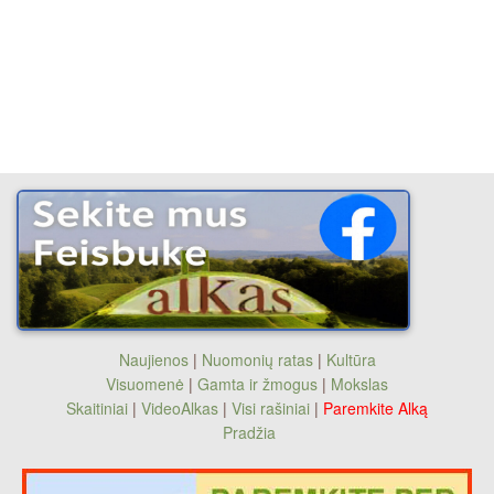
Naujienos
|
Nuomonių ratas
|
Kultūra
Visuomenė
|
Gamta ir žmogus
|
Mokslas
Skaitiniai
|
VideoAlkas
|
Visi rašiniai
|
Paremkite Alką
Pradžia