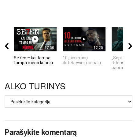
17:50
12:25
Se7en – kai tamsa
10 įsimintinų
„Septynių Ka
tampa meno kūriniu
detektyvinių serialų
Riteris" – kai
paprastumas
ALKO TURINYS
ALKO
TURINYS
Parašykite komentarą