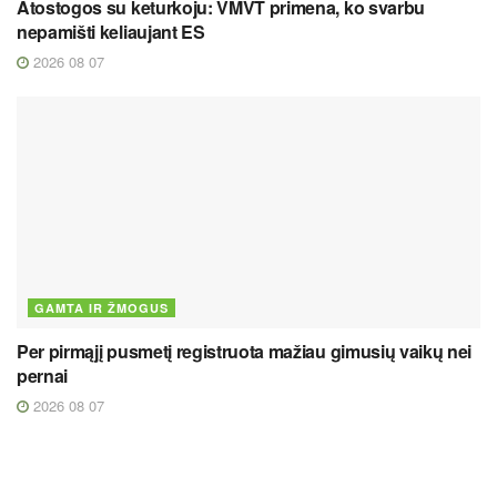
Atostogos su keturkoju: VMVT primena, ko svarbu
nepamišti keliaujant ES
2026 08 07
GAMTA IR ŽMOGUS
Per pirmąjį pusmetį registruota mažiau gimusių vaikų nei
pernai
2026 08 07