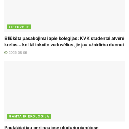
LIETUVOJE
Bliūkšta pasakojimai apie kolegijas: KVK studentai atvėrė
kortas – kol kiti skaito vadovėlius, jie jau užsidirba duonai
2026 08 09
GAMTA IR EKOLOGIJA
Paukščiai jau peri naujose plūduriuojančiose