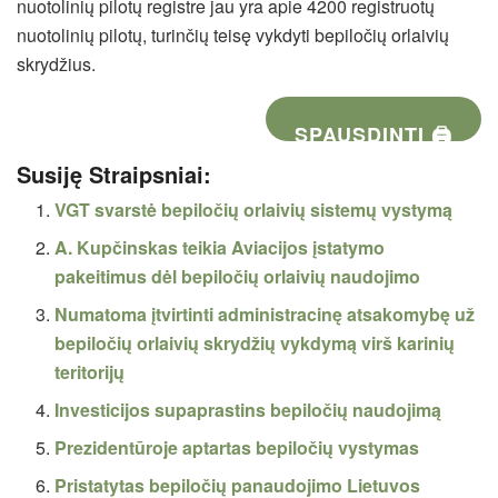
nuotolinių pilotų registre jau yra apie 4200 registruotų
nuotolinių pilotų, turinčių teisę vykdyti bepiločių orlaivių
skrydžius.
SPAUSDINTI 🖨
Susiję Straipsniai:
VGT svarstė bepiločių orlaivių sistemų vystymą
A. Kupčinskas teikia Aviacijos įstatymo
pakeitimus dėl bepiločių orlaivių naudojimo
Numatoma įtvirtinti administracinę atsakomybę už
bepiločių orlaivių skrydžių vykdymą virš karinių
teritorijų
Investicijos supaprastins bepiločių naudojimą
Prezidentūroje aptartas bepiločių vystymas
Pristatytas bepiločių panaudojimo Lietuvos