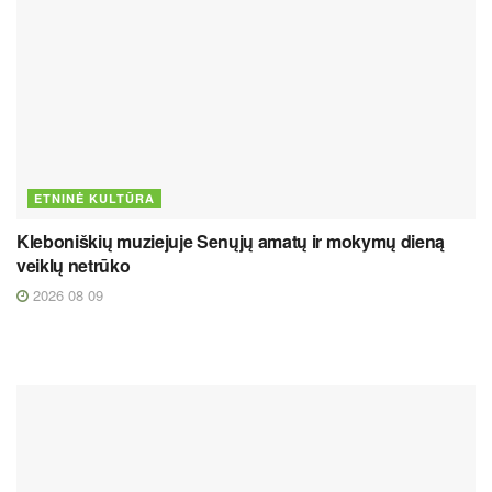
ETNINĖ KULTŪRA
Kleboniškių muziejuje Senųjų amatų ir mokymų dieną
veiklų netrūko
2026 08 09