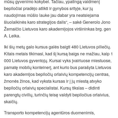
mūsų gyvenimo kokybei. Tačiau, ypatingą vaidmenį
bepiločiai pradėjo atlikti ir gynybos srityje, kur jų
naudojimas mūšio lauke jau dabar yra neatsiejama
šiuolaikinės karo strategijos dalis“, – sakė Generolo Jono
Žemaičio Lietuvos karo akademijojos viršininkas brg. gen
A. Leika.
Iki šių metų galo kursus galės baigti 480 Lietuvos piliečių.
Kitais metais tikimasi, kad šį kursą baigs ne mažiau, kaip 1
000 Lietuvos gyventojų. Kursai vyks įvairiuose miestuose,
pamatę mobilų konteinerį, ant kurio bus parašyta Lietuvos
karo akademijos bepiločių orlaivių kompetencijų centras,
žmonės žinos, kad vyksta kursas ir į jų miestą atvyko
bepiločių orlaivių specialistai. Kursų tikslas – didinti
parengtų civilių, turinčių teisę valdyti bepiločius orlaivius,
skaičių.
Transporto kompetencijų agentūros duomenimis,