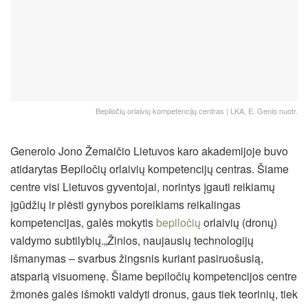
Bepiločių orlaivių kompetencijų centras | LKA, E. Genio nuotr.
Generolo Jono Žemaičio Lietuvos karo akademijoje buvo
atidarytas Bepiločių orlaivių kompetencijų centras. Šiame
centre visi Lietuvos gyventojai, norintys įgauti reikiamų
įgūdžių ir plėsti gynybos poreikiams reikalingas
kompetencijas, galės mokytis
bepiločių
orlaivių (dronų)
valdymo subtilybių.
„Žinios, naujausių technologijų
išmanymas – svarbus žingsnis kuriant pasiruošusią,
atsparią visuomenę. Šiame bepiločių kompetencijos centre
žmonės galės išmokti valdyti dronus, gaus tiek teorinių, tiek