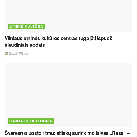
ETNINĖ KULTŪRA
Vilniaus etninės kultūros centras rugpjūtį išpuoš
šiaudiniais sodais
2026 08 07
GAMTA IR EKOLOGIJA
Švaresnio uosto ritmu: atliekų surinkimo laivas „Rasa“ –