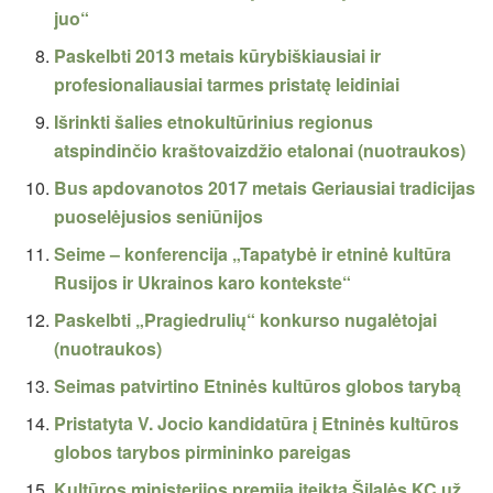
juo“
Paskelbti 2013 metais kūrybiškiausiai ir
profesionaliausiai tarmes pristatę leidiniai
Išrinkti šalies etnokultūrinius regionus
atspindinčio kraštovaizdžio etalonai (nuotraukos)
Bus apdovanotos 2017 metais Geriausiai tradicijas
puoselėjusios seniūnijos
Seime – konferencija „Tapatybė ir etninė kultūra
Rusijos ir Ukrainos karo kontekste“
Paskelbti „Pragiedrulių“ konkurso nugalėtojai
(nuotraukos)
Seimas patvirtino Etninės kultūros globos tarybą
Pristatyta V. Jocio kandidatūra į Etninės kultūros
globos tarybos pirmininko pareigas
Kultūros ministerijos premija įteikta Šilalės KC už