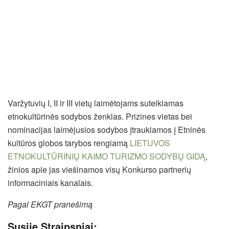
N
TI
🖨
Varžytuvių I, II ir III vietų laimėtojams suteikiamas
etnokultūrinės sodybos ženklas. Prizines vietas bei
nominacijas laimėjusios sodybos įtraukiamos į Etninės
kultūros globos tarybos rengiamą
LIETUVOS
ETNOKULTŪRINIŲ KAIMO TURIZMO SODYBŲ GIDĄ
,
žinios apie jas viešinamos visų Konkurso partnerių
informaciniais kanalais.
Pagal EKGT pranešimą
Susiję Straipsniai: