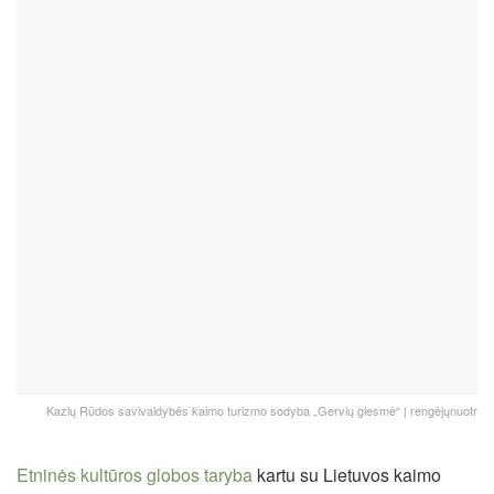
Kazlų Rūdos savivaldybės kaimo turizmo sodyba „Gervių giesmė“ | rengėjųnuotr
Etninės kultūros globos taryba
kartu su Lietuvos kaimo