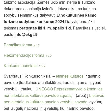
turizmo asociacija, Žemės ūkio ministerija ir Turizmo
rinkodaros asociacija kviečia Lietuvos kaimo turizmo
sodybų šeimininkus dalyvauti
Etnokultūrinės kaimo
turizmo sodybos konkurse 2024
.
Dalyvių paraiškų
teikimas
pratęstas iki š. m. spalio 1 d.
Paraiškas siųsti
el.
paštu
info@ekgt.lt
Paraiškos forma >>>
Rekomendacijos forma >>>
Konkurso nuostatai >>>
Svarbiausi Konkurso tikslai –
etninės kultūros
ir tautinio
paveldo (tradicinės architektūros, tradicinių amatų, ypač
vertybių, įtrauktų į
UNESCO Reprezentatyviojo žmonijos
nematerialaus kultūros paveldo sąrašą
ir (arba) į
Lietuvos
nematerialaus kultūros paveldo vertybių sąvadą
, gyvūnų
bei augalų nacionalinių veislių, kulinarinio paveldo,