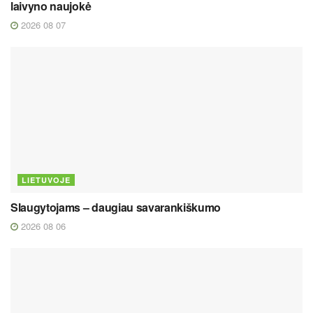
laivyno naujokė
2026 08 07
LIETUVOJE
Slaugytojams – daugiau savarankiškumo
2026 08 06