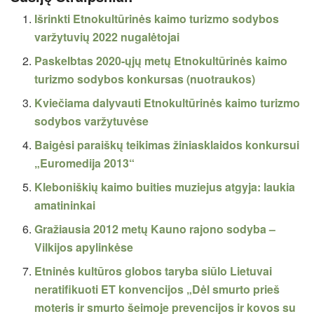
Išrinkti Etnokultūrinės kaimo turizmo sodybos
varžytuvių 2022 nugalėtojai
Paskelbtas 2020-ųjų metų Etnokultūrinės kaimo
turizmo sodybos konkursas (nuotraukos)
Kviečiama dalyvauti Etnokultūrinės kaimo turizmo
sodybos varžytuvėse
Baigėsi paraiškų teikimas žiniasklaidos konkursui
„Euromedija 2013“
Kleboniškių kaimo buities muziejus atgyja: laukia
amatininkai
Gražiausia 2012 metų Kauno rajono sodyba –
Vilkijos apylinkėse
Etninės kultūros globos taryba siūlo Lietuvai
neratifikuoti ET konvencijos „Dėl smurto prieš
moteris ir smurto šeimoje prevencijos ir kovos su