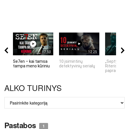
17:50
12:25
Se7en – kai tamsa
10 įsimintinų
„Septynių Ka
tampa meno kūriniu
detektyvinių serialų
Riteris" – kai
paprastumas
ALKO TURINYS
ALKO
TURINYS
Pastabos
1