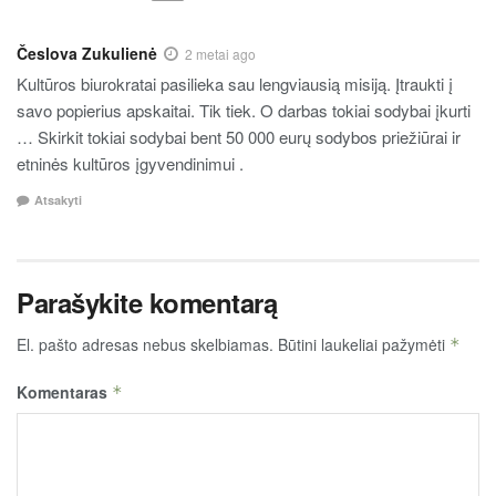
Česlova Zukulienė
2 metai ago
Kultūros biurokratai pasilieka sau lengviausią misiją. Įtraukti į
savo popierius apskaitai. Tik tiek. O darbas tokiai sodybai įkurti
… Skirkit tokiai sodybai bent 50 000 eurų sodybos priežiūrai ir
etninės kultūros įgyvendinimui .
Atsakyti
Parašykite komentarą
El. pašto adresas nebus skelbiamas.
Būtini laukeliai pažymėti
*
Komentaras
*