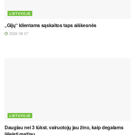
LIETUVOJE
„Gijų“ klientams sąskaitos taps aiškesnės
2026 08 07
LIETUVOJE
Daugiau nei 3 tūkst. vairuotojų jau žino, kaip degalams
išleisti mažiau