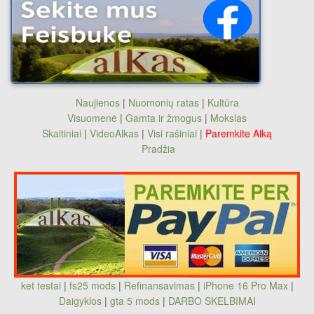
Naujienos
|
Nuomonių ratas
|
Kultūra
Visuomenė
|
Gamta ir žmogus
|
Mokslas
Skaitiniai
|
VideoAlkas
|
Visi rašiniai
|
Paremkite Alką
Pradžia
ket testai
|
fs25 mods
|
Refinansavimas
|
iPhone 16 Pro Max
|
Daigyklos
|
gta 5 mods
|
DARBO SKELBIMAI