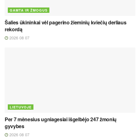
GAMTA IR ŽMOGUS
Šalies ūkininkai vėl pagerino žieminių kviečių derliaus
rekordą
2026 08 07
LIETUVOJE
Per 7 mėnesius ugniagesiai išgelbėjo 247 žmonių
gyvybes
2026 08 07