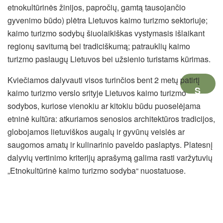
etnokultūrinės žinijos, papročių, gamtą tausojančio
gyvenimo būdo) plėtra Lietuvos kaimo turizmo sektoriuje;
kaimo turizmo sodybų šiuolaikiškas vystymasis išlaikant
regionų savitumą bei tradiciškumą; patrauklių kaimo
turizmo paslaugų Lietuvos bei užsienio turistams kūrimas.
Kviečiamos dalyvauti visos turinčios bent 2 metų patirtį
S
kaimo turizmo verslo srityje Lietuvos kaimo turizmo
sodybos, kuriose vienokiu ar kitokiu būdu puoselėjama
P
etninė kultūra: atkuriamos senosios architektūros tradicijos,
A
globojamos lietuviškos augalų ir gyvūnų veislės ar
saugomos amatų ir kulinarinio paveldo paslaptys. Platesnį
U
dalyvių vertinimo kriterijų aprašymą galima rasti varžytuvių
S
„Etnokultūrinė kaimo turizmo sodyba“ nuostatuose.
D
I