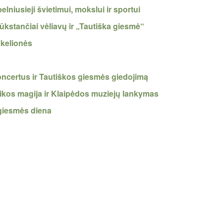
niusieji švietimui, mokslui ir sportui
tūkstančiai vėliavų ir „Tautiška giesmė“
 kelionės
 koncertus ir Tautiškos giesmės giedojimą
ikos magija ir Klaipėdos muziejų lankymas
 giesmės diena