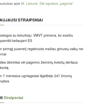
austukas
apie
M. Lietuvis. Dėl sąvokos „pagonis“
AUJAUSI STRAIPSNIAI
ostogos su keturkoju: VMVT primena, ko svarbu
pamišti keliaujant ES
r pirmąjį pusmetį registruota mažiau gimusių vaikų nei
rnai
lies ūkininkai vėl pagerino žieminių kviečių derliaus
kordą
r 7 mėnesius ugniagesiai išgelbėjo 247 žmonių
yvybes
ti
Straipsniai