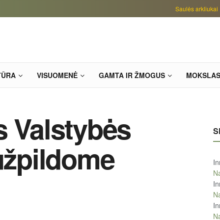
Saulės arkliukai
TŪRA
VISUOMENĖ
GAMTA IR ŽMOGUS
MOKSLA
s Valstybės
S
 užpildome
In
Na
In
Na
In
Na