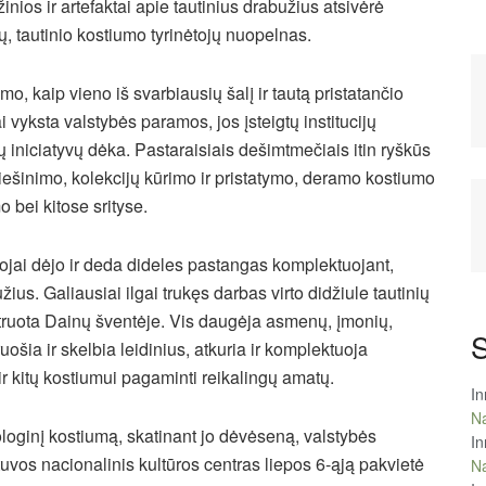
nios ir artefaktai apie tautinius drabužius atsivėrė
, tautinio kostiumo tyrinėtojų nuopelnas.
o, kaip vieno iš svarbiausių šalį ir tautą pristatančio
vyksta valstybės paramos, jos įsteigtų institucijų
ų iniciatyvų dėka. Pastaraisiais dešimtmečiais itin ryškūs
iešinimo, kolekcijų kūrimo ir pristatymo, deramo kostiumo
bei kitose srityse.
tojai dėjo ir deda dideles pastangas komplektuojant,
žius. Galiausiai ilgai trukęs darbas virto didžiule tautinių
truota Dainų šventėje. Vis daugėja asmenų, įmonių,
S
šia ir skelbia leidinius, atkuria ir komplektuoja
r kitų kostiumui pagaminti reikalingų amatų.
In
Na
heologinį kostiumą, skatinant jo dėvėseną, valstybės
In
uvos nacionalinis kultūros centras liepos 6-ąją pakvietė
Na