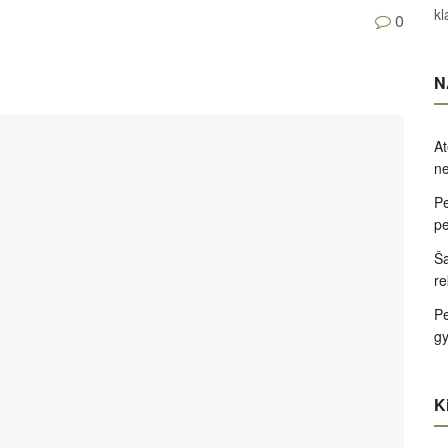
kl
0
N
At
ne
Pe
pe
Ša
re
Pe
g
Ki