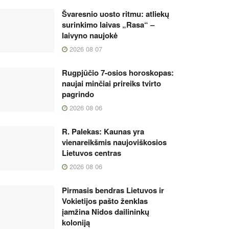
Švaresnio uosto ritmu: atliekų
surinkimo laivas „Rasa“ –
laivyno naujokė
2026 08 07
Rugpjūčio 7-osios horoskopas:
naujai minčiai prireiks tvirto
pagrindo
2026 08 06
R. Palekas: Kaunas yra
vienareikšmis naujoviškosios
Lietuvos centras
2026 08 06
Pirmasis bendras Lietuvos ir
Vokietijos pašto ženklas
įamžina Nidos dailininkų
koloniją