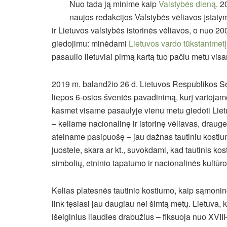
Nuo tada ją minime kaip
Valstybės dieną
. 2
naujos redakcijos Valstybės vėliavos įstatym
ir Lietuvos valstybės istorinės vėliavos, o nuo 2
giedojimu: minėdami
Lietuvos vardo tūkstantmetį
pasaulio lietuviai pirmą kartą tuo pačiu metu vi
2019 m. balandžio 26 d. Lietuvos Respublikos Sei
liepos 6-osios šventės pavadinimą, kurį vartojame i
kasmet visame pasaulyje vienu metu giedoti Liet
– keliame nacionalinę ir istorinę vėliavas, drau
ateiname pasipuošę – jau dažnas tautiniu kostiumu
juostele, skara ar kt., suvokdami, kad tautinis ko
simbolių, etninio tapatumo ir nacionalinės kultūro
Kelias platesnės tautinio kostiumo, kaip sąmonin
link tęsiasi jau daugiau nei šimtą metų. Lietuva, 
išeiginius liaudies drabužius – fiksuoja nuo XVIII