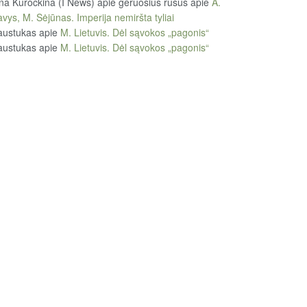
na Kuročkina (I News) apie geruosius rusus
apie
A.
vys, M. Sėjūnas. Imperija nemiršta tyliai
austukas
apie
M. Lietuvis. Dėl sąvokos „pagonis“
austukas
apie
M. Lietuvis. Dėl sąvokos „pagonis“