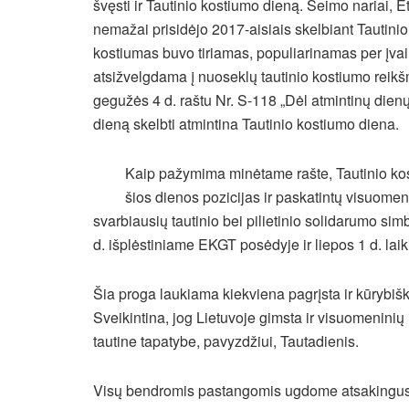
švęsti ir Tautinio kostiumo dieną. Seimo nariai, E
nemažai prisidėjo 2017-aisiais skelbiant Tautinio 
kostiumas buvo tiriamas, populiarinamas per įvair
atsižvelgdama į nuoseklų tautinio kostiumo reikš
gegužės 4 d. raštu Nr. S-118 „Dėl atmintinų dien
dieną skelbti atmintina Tautinio kostiumo diena.
Kaip pažymima minėtame rašte, Tautinio kost
šios dienos pozicijas ir paskatintų visuomenę
svarbiausių tautinio bei pilietinio solidarumo sim
d. išplėstiniame EKGT posėdyje ir liepos 1 d. la
Šia proga laukiama kiekviena pagrįsta ir kūrybiška
Sveikintina, jog Lietuvoje gimsta ir visuomeninių 
tautine tapatybe, pavyzdžiui, Tautadienis.
Visų bendromis pastangomis ugdome atsakingus, k