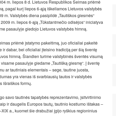
004 m. liepos 8 d. Lietuvos Respublikos Seimas priėmė
ą, pagal kurį liepos 6-ąją iškeliamos Lietuvos valstybės
009 m. Valstybės diena pasipildė „Tautiškos giesmės“
2009 m. liepos 6-ąją „Tūkstantmečio odisėjos“ iniciatyva
same pasaulyje giedojo Lietuvos valstybės himną.
mas priėmė įstatymo pakeitimą, juo oficialiai pakeitė
r dabar, bei oficialiai įteisino tradiciją per šią šventę
uvos himną. Šiandien turime valstybinės šventės visumą
ge visame pasaulyje giedame „Tautišką giesmę“. Į šventę
 ar tautiniais elementais – sege, tautine juosta,
stiumas yra vienas iš svarbiausių tautos ir valstybės
s išraiškos formų.
go savo tautinės tapatybės reprezentavimo, įsitvirtinimo
kaip ir daugelis Europos tautų, tautinio kostiumo ištakas –
–XIX a., kuomet šie drabužiai įgijo ryškius regioninius