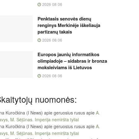
2026 08 06
Penktasis senovės dienų
renginys Merkinėje iškeliauja
partizanų takais
2026 08 06
Europos jaunių informatikos
olimpiadoje – sidabras ir bronza
moksleiviams iš Lietuvos
2026 08 06
kaitytojų nuomonės:
na Kuročkina (I News) apie geruosius rusus
apie
A.
vys, M. Sėjūnas. Imperija nemiršta tyliai
na Kuročkina (I News) apie geruosius rusus
apie
A.
vys, M. Sėjūnas. Imperija nemiršta tyliai