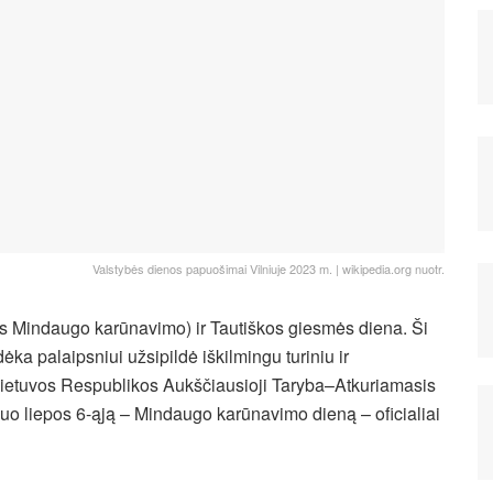
Valstybės dienos papuošimai Vilniuje 2023 m. | wikipedia.org nuotr.
aus Mindaugo karūnavimo) ir Tautiškos giesmės diena. Ši
dėka palaipsniui užsipildė iškilmingu turiniu ir
Lietuvos Respublikos Aukščiausioji Taryba–Atkuriamasis
uo liepos 6-ąją – Mindaugo karūnavimo dieną – oficialiai