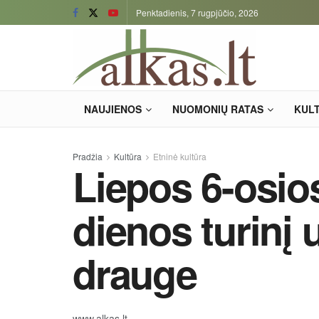
Penktadienis, 7 rugpjūčio, 2026
NAUJIENOS
NUOMONIŲ RATAS
KUL
Pradžia
Kultūra
Etninė kultūra
Liepos 6-osio
dienos turinį
drauge
www.alkas.lt