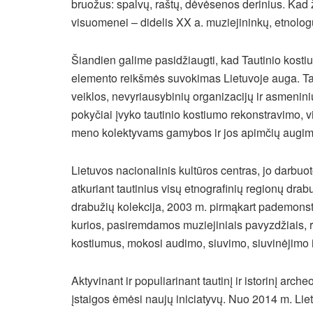
bruožus: spalvų, raštų, dėvėsenos derinius. Kad ži
visuomenei – didelis XX a. muziejininkų, etnologų
Šiandien galime pasidžiaugti, kad Tautinio kostium
elemento reikšmės suvokimas Lietuvoje auga. Tai 
veiklos, nevyriausybinių organizacijų ir asmenini
pokyčiai įvyko tautinio kostiumo rekonstravimo, v
meno kolektyvams gamybos ir jos apimčių augimo 
Lietuvos nacionalinis kultūros centras, jo darbuo
atkuriant tautinius visų etnografinių regionų drabu
drabužių kolekcija, 2003 m. pirmąkart pademons
kurios, pasiremdamos muziejiniais pavyzdžiais, ruo
kostiumus, mokosi audimo, siuvimo, siuvinėjimo i
Aktyvinant ir populiarinant tautinį ir istorinį arc
įstaigos ėmėsi naujų iniciatyvų. Nuo 2014 m. Liet