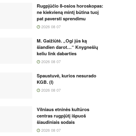
Rugpjūčio 8-osios horoskopas:
ne kiekvieną mintį būtina tuoj
pat paversti sprendimu
2026 08 07
M. Gaižiūtė. „Ogi jūs ką
šiandien darot…“ Knygnešių
keliu link dabarties
2026 08 07
Spaustuvė, kurios nesurado
KGB. (I)
2026 08 07
Vilniaus etninės kultūros
centras rugpjūtį išpuoš
šiaudiniais sodais
2026 08 07