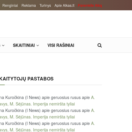
Renginiai
Reklama
Turinys
Apie Alkas.lt
Paremkite Alką
S
SKAITINIAI
VISI RAŠINIAI
KAITYTOJŲ PASTABOS
na Kuročkina (I News) apie geruosius rusus
apie
A.
vys, M. Sėjūnas. Imperija nemiršta tyliai
na Kuročkina (I News) apie geruosius rusus
apie
A.
vys, M. Sėjūnas. Imperija nemiršta tyliai
na Kuročkina (I News) apie geruosius rusus
apie
A.
vys, M. Sėjūnas. Imperija nemiršta tyliai