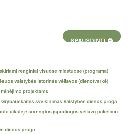
SPAUSDINTI 🖨
 skiriami renginiai visuose miestuose (programa)
suos valstybės istorinės vėliavos (dienotvarkė)
s minėjimo projektams
 Grybauskaitės sveikinimas Valstybės dienos proga
anto aikštėje surengtos įspūdingos vėliavų pakėlimo
ės dienos proga