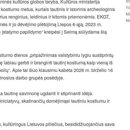
In
tninės kultūros globos taryba, Kultūros ministerija
Na
kostiumo metus, kuriais tautinis ir istorinis archeologinis
kl
ius renginius, leidinius ir kitomis priemonėmis. EKGT,
kl
mės ir jo dėvėjimo plėtojimą Liepos 6-ąją, 2023 m.
ų įstatymo papildymo“ kreipėsi į Seimą siūlydama šią
iumo dienos „pripažinimas valstybiniu lygiu sustiprintų
 labiau gerbti ir branginti tautinį kostiumą kaip vieną iš
bolių“. Apie tai šiuo klausimu kabėta 2026 m. birželio 16
ikinosios darbo grupės posėdyje.
 tautinę savimonę ugdanti ir stiprinanti idėja.
iniciatyvų, skatinančių domėjimąsi tautiniu kostiumu ir
ultūringus Lietuvos piliečius, besididžiuojančius sava