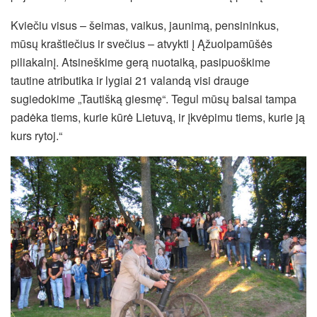
Kviečiu visus – šeimas, vaikus, jaunimą, pensininkus,
mūsų kraštiečius ir svečius – atvykti į Ąžuolpamūšės
piliakalnį. Atsineškime gerą nuotaiką, pasipuoškime
tautine atributika ir lygiai 21 valandą visi drauge
sugiedokime „Tautišką giesmę“. Tegul mūsų balsai tampa
padėka tiems, kurie kūrė Lietuvą, ir įkvėpimu tiems, kurie ją
kurs rytoj.“