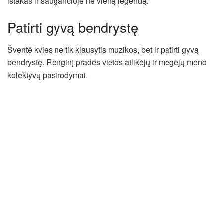
ištakas ir saugančioje ne vieną legendą.
Patirti gyvą bendrystę
Šventė kvies ne tik klausytis muzikos, bet ir patirti gyvą
bendrystę. Renginį pradės vietos atlikėjų ir mėgėjų meno
kolektyvų pasirodymai.