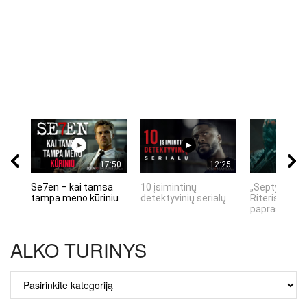
17:50
12:25
Se7en – kai tamsa
10 įsimintinų
„Septynių Ka
tampa meno kūriniu
detektyvinių serialų
Riteris" – kai
paprastumas
ALKO TURINYS
ALKO
TURINYS