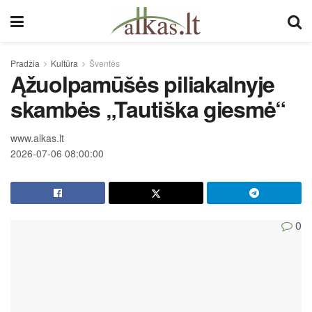
Pradžia
Kultūra
Šventės
Ąžuolpamūšės piliakalnyje
skambės „Tautiška giesmė“
www.alkas.lt
2026-07-06 08:00:00
0