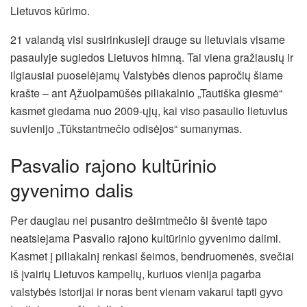
Lietuvos kūrimo.
21 valandą visi susirinkusieji drauge su lietuviais visame
pasaulyje sugiedos Lietuvos himną. Tai viena gražiausių ir
ilgiausiai puoselėjamų Valstybės dienos papročių šiame
krašte – ant Ąžuolpamūšės piliakalnio „Tautiška giesmė“
kasmet giedama nuo 2009-ųjų, kai viso pasaulio lietuvius
suvienijo „Tūkstantmečio odisėjos“ sumanymas.
Pasvalio rajono kultūrinio
gyvenimo dalis
Per daugiau nei pusantro dešimtmečio ši šventė tapo
neatsiejama Pasvalio rajono kultūrinio gyvenimo dalimi.
Kasmet į piliakalnį renkasi šeimos, bendruomenės, svečiai
iš įvairių Lietuvos kampelių, kuriuos vienija pagarba
valstybės istorijai ir noras bent vienam vakarui tapti gyvo