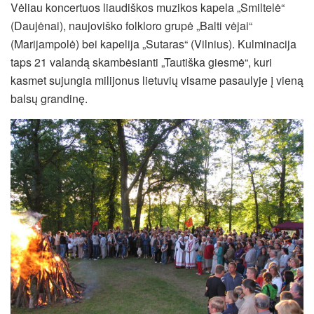
Vėliau koncertuos liaudiškos muzikos kapela „Smiltelė“
(Daujėnai), naujoviško folkloro grupė „Balti vėjai“
(Marijampolė) bei kapelija „Sutaras“ (Vilnius). Kulminacija
taps 21 valandą skambėsianti „Tautiška giesmė“, kuri
kasmet sujungia milijonus lietuvių visame pasaulyje į vieną
balsų grandinę.