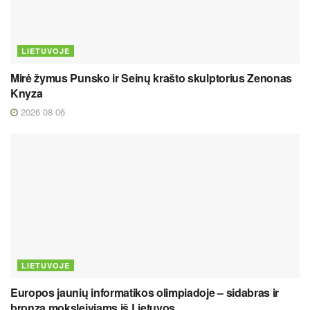
LIETUVOJE
Mirė žymus Punsko ir Seinų krašto skulptorius Zenonas
Knyza
2026 08 06
LIETUVOJE
Europos jaunių informatikos olimpiadoje – sidabras ir
bronza moksleiviams iš Lietuvos