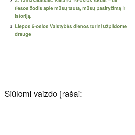
Z. Tamakauskas. Vasario 16-osios Aktas – tai
tiesos žodis apie mūsų tautą, mūsų pasiryžimą ir
istoriją.
Liepos 6-osios Valstybės dienos turinį užpildome
drauge
Siūlomi vaizdo įrašai: