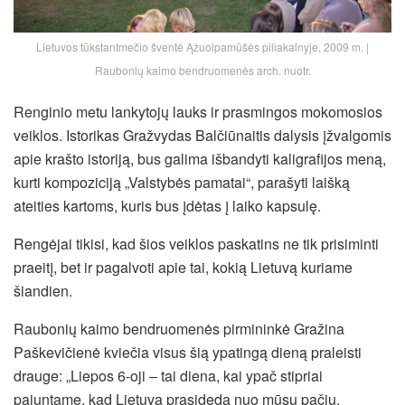
Lietuvos tūkstantmečio šventė Ąžuolpamūšės piliakalnyje, 2009 m. |
Raubonių kaimo bendruomenės arch. nuotr.
Renginio metu lankytojų lauks ir prasmingos mokomosios
veiklos. Istorikas Gražvydas Balčiūnaitis dalysis įžvalgomis
apie krašto istoriją, bus galima išbandyti kaligrafijos meną,
kurti kompoziciją „Valstybės pamatai“, parašyti laišką
ateities kartoms, kuris bus įdėtas į laiko kapsulę.
Rengėjai tikisi, kad šios veiklos paskatins ne tik prisiminti
praeitį, bet ir pagalvoti apie tai, kokią Lietuvą kuriame
šiandien.
Raubonių kaimo bendruomenės pirmininkė Gražina
Paškevičienė kviečia visus šią ypatingą dieną praleisti
drauge: „Liepos 6-oji – tai diena, kai ypač stipriai
pajuntame, kad Lietuva prasideda nuo mūsų pačių.