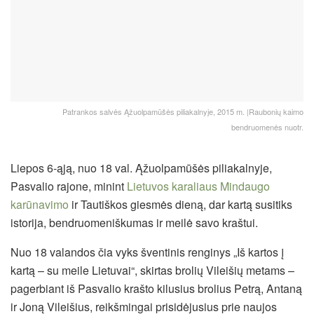
Patrankos salvės Ąžuolpamūšės piliakalnyje, 2015 m. |Raubonių kaimo
bendruomenės nuotr.
Liepos 6-ąją, nuo 18 val. Ąžuolpamūšės piliakalnyje,
Pasvalio rajone, minint
Lietuvos karaliaus Mindaugo
karūnavimo
ir Tautiškos giesmės dieną, dar kartą susitiks
istorija, bendruomeniškumas ir meilė savo kraštui.
Nuo 18 valandos čia vyks šventinis renginys „Iš kartos į
kartą – su meile Lietuvai“, skirtas brolių Vileišių metams –
pagerbiant iš Pasvalio krašto kilusius brolius Petrą, Antaną
ir Joną Vileišius, reikšmingai prisidėjusius prie naujos