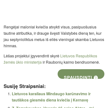
Rengėjai maloniai kviečia atvykti visus, pasipuošusius
tautine atributika, ir drauge švęsti Valstybės dieną ten, kur
jau septynioliktus metus iš eilės vieningai skamba Lietuvos
himnas.
Lėšas projektui įgyvendinti skyrė
Lietuvos Respublikos
žemės ūkio ministerija
ir Raubonių kaimo bendruomenė.
SPAUSDINTI 🖨
Susiję Straipsniai:
Lietuvos karaliaus Mindaugo karūnavimo ir
tautiškos giesmės diena kviečia į Kernavę