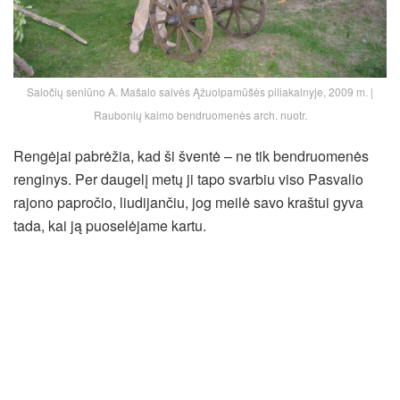
Saločių seniūno A. Mašalo salvės Ąžuolpamūšės piliakalnyje, 2009 m. |
Raubonių kaimo bendruomenės arch. nuotr.
Rengėjai pabrėžia, kad ši šventė – ne tik bendruomenės
renginys. Per daugelį metų ji tapo svarbiu viso Pasvalio
rajono papročio, liudijančiu, jog meilė savo kraštui gyva
tada, kai ją puoselėjame kartu.