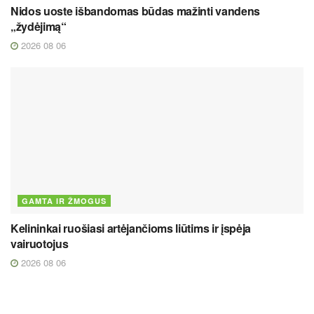
Nidos uoste išbandomas būdas mažinti vandens
„žydėjimą“
2026 08 06
GAMTA IR ŽMOGUS
Kelininkai ruošiasi artėjančioms liūtims ir įspėja
vairuotojus
2026 08 06