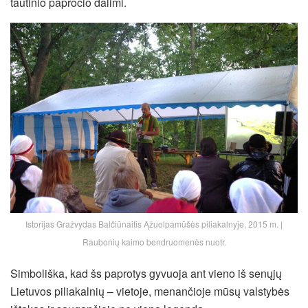
tautinio papročio dalimi.
Istorijas Gražvydas Balčiūnaitis Ąžuolpamūšės piliakalnyje, 2015 m. |
Raubonių kaimo bendruomenės nuotr.
Simboliška, kad šs paprotys gyvuoja ant vieno iš senųjų
Lietuvos piliakalnių – vietoje, menančioje mūsų valstybės