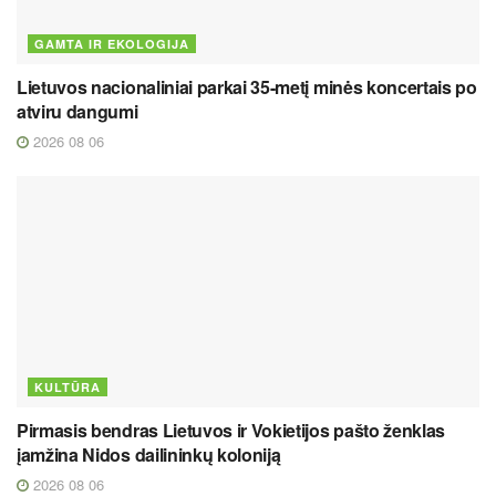
GAMTA IR EKOLOGIJA
Lietuvos nacionaliniai parkai 35-metį minės koncertais po
atviru dangumi
2026 08 06
KULTŪRA
Pirmasis bendras Lietuvos ir Vokietijos pašto ženklas
įamžina Nidos dailininkų koloniją
2026 08 06