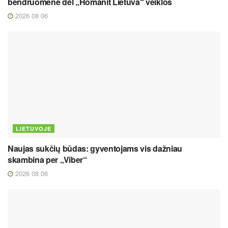
bendruomene dėl „Homanit Lietuva“ veiklos
2026 08 06
LIETUVOJE
Naujas sukčių būdas: gyventojams vis dažniau
skambina per „Viber“
2026 08 06