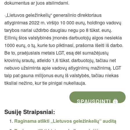
dokumentus ar juos atsiimdami.
·„Lietuvos geležinkelių“ generalinio direktoriaus
atlyginimas 2022 m. viršijo 10 000 eurų, holdingo vadovų
tarybos nariai uždirbo daugiau negu po 8 tūkst. eurų.
Eilinių šios valstybinės įmonės darbuotojų algos nesiekia
1000 eurų, o tų, kurie tuo piktinasi, prašoma išeiti iš darbo.
Be to, praėjusiais metais LGT, esą dėl sumažėjusių
krovinių srautų, atleido 1,6 tūkst. darbuotojų, tačiau net
nebuvo užsiminta apie vadovų atlyginimų mažinimą. LGT
taip pat gauna milijonus eurų iš valstybės, tačiau niekas
tiksliai nežino, kur tie pinigai nukeliauja.
SPAUSDINTI 🖨
Susiję Straipsniai:
Raginama atlikti „Lietuvos geležinkelių“ auditą