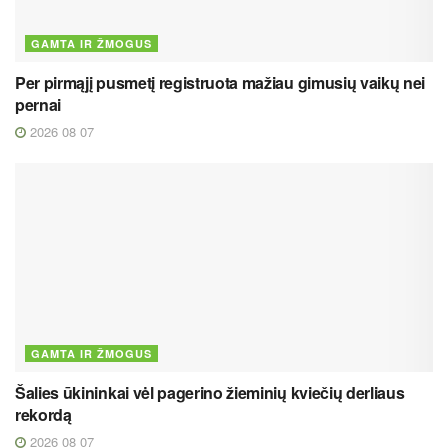
GAMTA IR ŽMOGUS
Per pirmąjį pusmetį registruota mažiau gimusių vaikų nei
pernai
2026 08 07
GAMTA IR ŽMOGUS
Šalies ūkininkai vėl pagerino žieminių kviečių derliaus
rekordą
2026 08 07