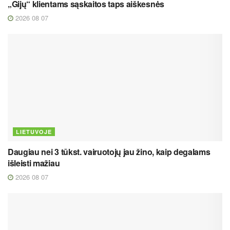
„Gijų“ klientams sąskaitos taps aiškesnės
2026 08 07
LIETUVOJE
Daugiau nei 3 tūkst. vairuotojų jau žino, kaip degalams
išleisti mažiau
2026 08 07