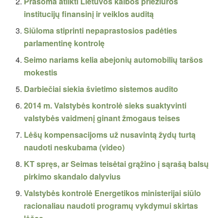
Prašoma atlikti Lietuvos kalbos priežiūros
institucijų finansinį ir veiklos auditą
Siūloma stiprinti nepaprastosios padėties
parlamentinę kontrolę
Seimo nariams kelia abejonių automobilių taršos
mokestis
Darbiečiai siekia švietimo sistemos audito
2014 m. Valstybės kontrolė sieks suaktyvinti
valstybės vaidmenį ginant žmogaus teises
Lėšų kompensacijoms už nusavintą žydų turtą
naudoti neskubama (video)
KT spręs, ar Seimas teisėtai grąžino į sąrašą balsų
pirkimo skandalo dalyvius
Valstybės kontrolė Energetikos ministerijai siūlo
racionaliau naudoti programų vykdymui skirtas