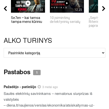
17:50
12:25
Se7en – kai tamsa
10 įsimintinų
„Septynių Ka
tampa meno kūriniu
detektyvinių serialų
Riteris" – kai
paprastumas
ALKO TURINYS
ALKO
TURINYS
Pastabos
1
Pažadėjo - patiešijo
3 metai ago
Saulės elektrinių savininkams – nemalonus siurprizas iš
valstybės
– diena.lt/naujienos/verslas/ekonomika/atsiskaitymas-uz-