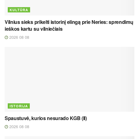
KULTŪRA
Vilnius sieks prikelti istorinį elingą prie Neries: sprendimų
ieškos kartu su vilniečiais
2026 08 08
ISTORIJA
Spaustuvė, kurios nesurado KGB (II)
2026 08 08