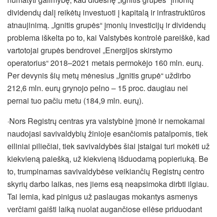
dividendų dalį reikėtų investuoti į kapitalą ir infrastruktūros
atnaujinimą. „Ignitis grupės“ įmonių investicijų ir dividendų
problema iškelta po to, kai Valstybės kontrolė pareiškė, kad
vartotojai grupės bendrovei „Energijos skirstymo
operatorius“ 2018–2021 metais permokėjo 160 mln. eurų.
Per devynis šių metų mėnesius „Ignitis grupė“ uždirbo
212,6 mln. eurų grynojo pelno – 15 proc. daugiau nei
pernai tuo pačiu metu (184,9 mln. eurų).
·Nors Registrų centras yra valstybinė įmonė ir nemokamai
naudojasi savivaldybių žinioje esančiomis patalpomis, tiek
eiliniai piliečiai, tiek savivaldybės šiai įstaigai turi mokėti už
kiekvieną paiešką, už kiekvieną išduodamą popieriuką. Be
to, trumpinamas savivaldybėse veikiančių Registrų centro
skyrių darbo laikas, nes jiems esą neapsimoka dirbti ilgiau.
Tai lemia, kad pinigus už paslaugas mokantys asmenys
verčiami gaišti laiką nuolat augančiose eilėse priduodant