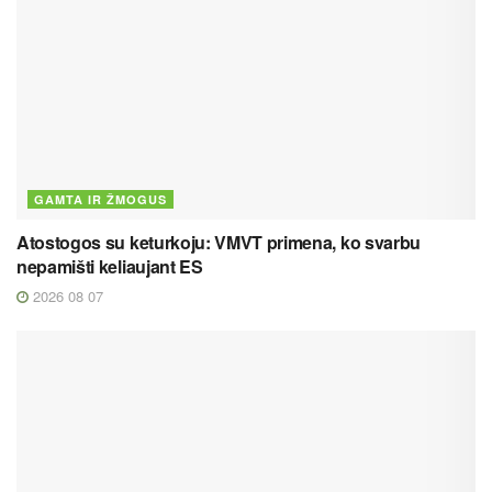
GAMTA IR ŽMOGUS
Atostogos su keturkoju: VMVT primena, ko svarbu
nepamišti keliaujant ES
2026 08 07