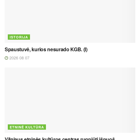
ISTORIJA
Spaustuvė, kurios nesurado KGB. (I)
2026 08 07
ETNINĖ KULTŪRA
Vilniaus etninės kultūros centras rugpjūtį išpuoš