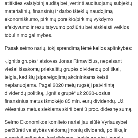
atitikties valstybinį auditą bei įvertinti audituojamų subjektų
materialinių, finansinių ir darbo išteklių naudojimą
ekonomiškumo, pirkimų poreikio/pirkimų vykdymo
efektyvumo ir rezultatyvumo požiūriu bei atskleisti veiklos
tobulinimo galimybes.
Pasak seimo narių, tokį sprendimą lėmė kelios aplinkybės:
·„Ignitis grupės“ atstovas Jonas Rimavičius, nepaisant
viešai išsakomų priekaištų grupės dividendų politikai,
teigia, kad šių įsipareigojimų akcininkams keisti
neplanuojama. Pagal 2020 metų rugsėjį patvirtintą
dividendų politiką, „Ignitis grupė“ už 2020-uosius
finansinius metus išmokėjo 85 mln. eurų dividendų. Už
vėlesnius metus siekiama skirti bent 3 proc. didesnę sumą.
Seimo Ekonomikos komiteto nariai jau siūlė Vyriausybei
peržiūrėti valstybės valdomų įmonių dividendų politiką ir
numatyti galimybę, kad didesnę „Ignitis grupės“ įmonių