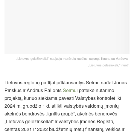
„Lietuvos geležinkeliai“ naujuoju maršrutu ruošiasi sujungti Kauną su Varšuva |
„Lietuvos geležinkelių“ nuotr.
Lietuvos regionų partijai priklausantys Seimo nariai Jonas
Pinskus ir Andrius Palionis
Seimui
pateikė nutarimo
projektą, kuriuo siekiama pavesti Valstybės kontrolei iki
2024 m. gruodžio 1 d. atlikti valstybės valdomų įmonių
akcinės bendrovės „Ignitis grupė“, akcinės bendrovės
„Lietuvos geležinkeliai“ ir valstybės įmonės Registrų
centras 2021 ir 2022 biudžetinių metų finansinį, veiklos ir