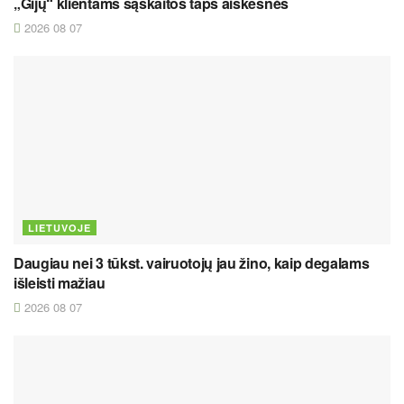
„Gijų“ klientams sąskaitos taps aiškesnės
2026 08 07
LIETUVOJE
Daugiau nei 3 tūkst. vairuotojų jau žino, kaip degalams
išleisti mažiau
2026 08 07