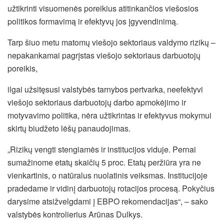
užtikrinti visuomenės poreikius atitinkančios viešosios
politikos formavimą ir efektyvų jos įgyvendinimą.
Tarp šiuo metu matomų viešojo sektoriaus valdymo rizikų –
nepakankamai pagrįstas viešojo sektoriaus darbuotojų
poreikis,
ilgai užsitęsusi valstybės tarnybos pertvarka, neefektyvi
viešojo sektoriaus darbuotojų darbo apmokėjimo ir
motyvavimo politika, nėra užtikrintas ir efektyvus mokymui
skirtų biudžeto lėšų panaudojimas.
„Rizikų vengti stengiamės ir institucijos viduje. Pernai
sumažinome etatų skaičių 5 proc. Etatų peržiūra yra ne
vienkartinis, o natūralus nuolatinis veiksmas. Institucijoje
pradedame ir vidinį darbuotojų rotacijos procesą. Pokyčius
darysime atsižvelgdami į EBPO rekomendacijas“, – sako
valstybės kontrolierius Arūnas Dulkys.