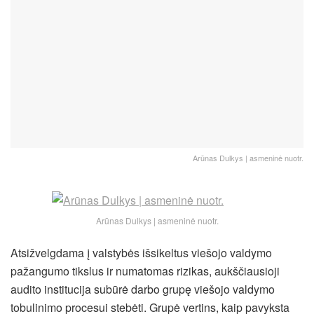
Arūnas Dulkys | asmeninė nuotr.
Arūnas Dulkys | asmeninė nuotr.
Atsižvelgdama į valstybės išsikeltus viešojo valdymo
pažangumo tikslus ir numatomas rizikas, aukščiausioji
audito institucija subūrė darbo grupę viešojo valdymo
tobulinimo procesui stebėti. Grupė vertins, kaip pavyksta