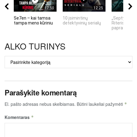
17:50
12:25
Se7en – kai tamsa
10 įsimintinų
„Septynių Ka
tampa meno kūriniu
detektyvinių serialų
Riteris" – kai
paprastumas
ALKO TURINYS
ALKO
TURINYS
Parašykite komentarą
El. pašto adresas nebus skelbiamas.
Būtini laukeliai pažymėti
*
Komentaras
*