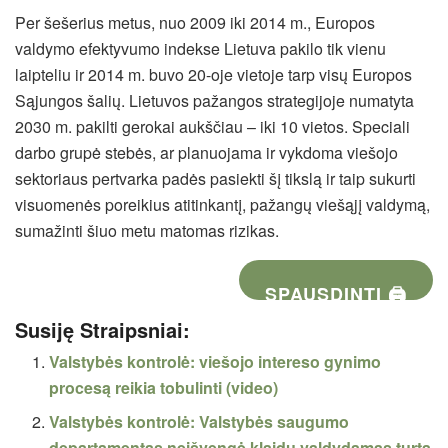
Per šešerius metus, nuo 2009 iki 2014 m., Europos
valdymo efektyvumo indekse Lietuva pakilo tik vienu
laipteliu ir 2014 m. buvo 20-oje vietoje tarp visų Europos
Sąjungos šalių. Lietuvos pažangos strategijoje numatyta
2030 m. pakilti gerokai aukščiau – iki 10 vietos. Speciali
darbo grupė stebės, ar planuojama ir vykdoma viešojo
sektoriaus pertvarka padės pasiekti šį tikslą ir taip sukurti
visuomenės poreikius atitinkantį, pažangų viešąjį valdymą,
sumažinti šiuo metu matomas rizikas.
SPAUSDINTI 🖨
Susiję Straipsniai:
Valstybės kontrolė: viešojo intereso gynimo
procesą reikia tobulinti (video)
Valstybės kontrolė: Valstybės saugumo
departamentas neišvengė klaidų valdydamas turtą