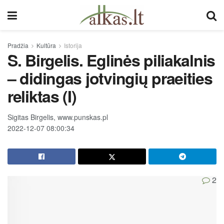
Pradžia
Kultūra
Istorija
S. Birgelis. Eglinės piliakalnis
– didingas jotvingių praeities
reliktas (I)
Sigitas Birgelis, www.punskas.pl
2022-12-07 08:00:34
2