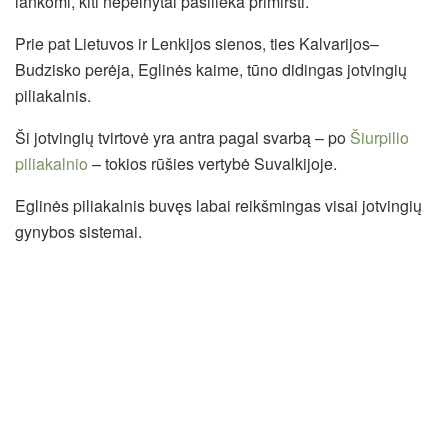
lankomi, kiti nepelnytai pasilieka primiršti.
Prie pat Lietuvos ir Lenkijos sienos, ties Kalvarijos–
Budzisko perėja, Eglinės kaime, tūno didingas jotvingių
piliakalnis.
Ši jotvingių tvirtovė yra antra pagal svarbą – po
Šiurpilio
piliakalnio
– tokios rūšies vertybė Suvalkijoje.
Eglinės piliakalnis buvęs labai reikšmingas visai jotvingių
gynybos sistemai.