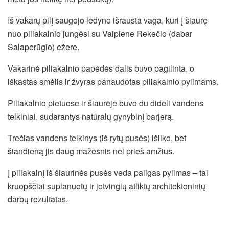
Iš vakarų pilį saugojo ledyno išrausta vaga, kuri į šiaurę
nuo piliakalnio jungėsi su Vaipiene Rekečio (dabar
Salaperūgio) ežere.
Vakarinė piliakalnio papėdės dalis buvo pagilinta, o
iškastas smėlis ir žvyras panaudotas piliakalnio pylimams.
Piliakalnio pietuose ir šiaurėje buvo du dideli vandens
telkiniai, sudarantys natūralų gynybinį barjerą.
Trečias vandens telkinys (iš rytų pusės) išliko, bet
šiandieną jis daug mažesnis nei prieš amžius.
Į piliakalnį iš šiaurinės pusės veda pailgas pylimas – tai
kruopščiai suplanuotų ir jotvingių atliktų architektoninių
darbų rezultatas.