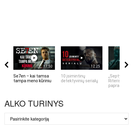
17:50
12:25
Se7en – kai tamsa
10 įsimintinų
„Septynių Ka
tampa meno kūriniu
detektyvinių serialų
Riteris" – kai
paprastumas
ALKO TURINYS
ALKO
TURINYS