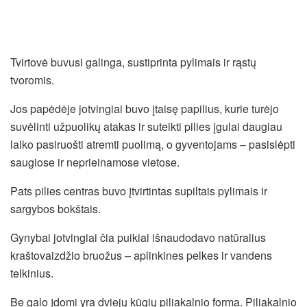
Tvirtovė buvusi galinga, sustiprinta pylimais ir rąstų
tvoromis.
Jos papėdėje jotvingiai buvo įtaisę papilius, kurie turėjo
suvėlinti užpuolikų atakas ir suteikti pilies įgulai daugiau
laiko pasiruošti atremti puolimą, o gyventojams – pasislėpti
saugiose ir neprieinamose vietose.
Pats pilies centras buvo įtvirtintas supiltais pylimais ir
sargybos bokštais.
Gynybai jotvingiai čia puikiai išnaudodavo natūralius
kraštovaizdžio bruožus – aplinkines pelkes ir vandens
telkinius.
Be galo įdomi yra dviejų kūgių piliakalnio forma. Piliakalnio