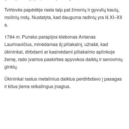
Tvirtovės papėdėje rasta taip pat žmonių ir gyvulių kaulų,
molinių indų. Nustatyta, kad dauguma radinių yra iš XI–XII
a.
1784 m. Punsko parapijos klebonas Antanas
Laurinavičius, minėdamas šį piliakalnį, užrašė, kad
ūkininkai, dirbdami ar kasinėdami piliakalnio aplinkoje
žemę, rado įvairios paskirties apyvokos daiktų ir senovinių
ginklų.
Ūkininkai rastus metalinius daiktus perdirbdavo į pasagas
ir kitus jiems reikalingus įnagius.