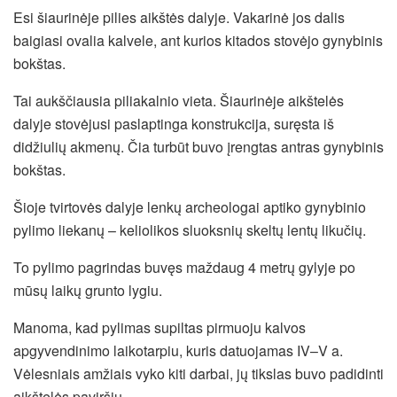
Esi šiaurinėje pilies aikštės dalyje. Vakarinė jos dalis
baigiasi ovalia kalvele, ant kurios kitados stovėjo gynybinis
bokštas.
Tai aukščiausia piliakalnio vieta. Šiaurinėje aikštelės
dalyje stovėjusi paslaptinga konstrukcija, suręsta iš
didžiulių akmenų. Čia turbūt buvo įrengtas antras gynybinis
bokštas.
Šioje tvirtovės dalyje lenkų archeologai aptiko gynybinio
pylimo liekanų – keliolikos sluoksnių skeltų lentų likučių.
To pylimo pagrindas buvęs maždaug 4 metrų gylyje po
mūsų laikų grunto lygiu.
Manoma, kad pylimas supiltas pirmuoju kalvos
apgyvendinimo laikotarpiu, kuris datuojamas IV–V a.
Vėlesniais amžiais vyko kiti darbai, jų tikslas buvo padidinti
aikštelės paviršių.