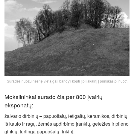
Suradęs nuožulnesnę vietą gali bandyti kopti į piliakalnį | punskas.pl nuotr.
Mokslininkai surado čia per 800 įvairių
eksponatų:
žalvario dirbinių – papuošalų, ietigalių, keramikos, dirbinių
iš kaulo ir ragų, žemės apdirbimo įrankių, geležies ir plieno
ginklų, turtingą papuošalų rinkinį.