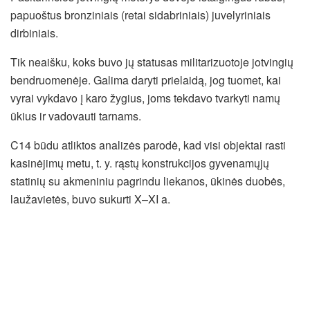
papuoštus bronziniais (retai sidabriniais) juvelyriniais
dirbiniais.
Tik neaišku, koks buvo jų statusas militarizuotoje jotvingių
bendruomenėje. Galima daryti prielaidą, jog tuomet, kai
vyrai vykdavo į karo žygius, joms tekdavo tvarkyti namų
ūkius ir vadovauti tarnams.
C14 būdu atliktos analizės parodė, kad visi objektai rasti
kasinėjimų metu, t. y. rąstų konstrukcijos gyvenamųjų
statinių su akmeniniu pagrindu liekanos, ūkinės duobės,
laužavietės, buvo sukurti X–XI a.