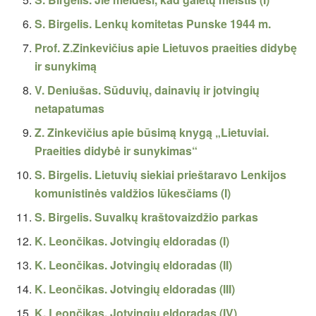
S. Birgelis. Lenkų komitetas Punske 1944 m.
Prof. Z.Zinkevičius apie Lietuvos praeities didybę
ir sunykimą
V. Deniušas. Sūduvių, dainavių ir jotvingių
netapatumas
Z. Zinkevičius apie būsimą knygą „Lietuviai.
Praeities didybė ir sunykimas“
S. Birgelis. Lietuvių siekiai prieštaravo Lenkijos
komunistinės valdžios lūkesčiams (I)
S. Birgelis. Suvalkų kraštovaizdžio parkas
K. Leončikas. Jotvingių eldoradas (I)
K. Leončikas. Jotvingių eldoradas (II)
K. Leončikas. Jotvingių eldoradas (III)
K. Leončikas. Jotvingių eldoradas (IV)