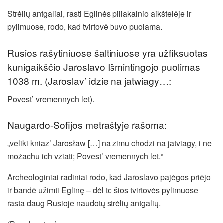
Strėlių antgaliai, rasti Eglinės piliakalnio aikštelėje ir
pylimuose, rodo, kad tvirtovė buvo puolama.
Rusios rašytiniuose šaltiniuose yra užfiksuotas
kunigaikščio Jaroslavo Išmintingojo puolimas
1038 m. (Jaroslav’ idzie na jatwiagy…:
Povest’ vremennych let).
Naugardo-Sofijos metraštyje rašoma:
„veliki kniaz’ Jarosław […] na zimu chodzi na jatviagy, i ne
możachu ich vziati; Povest’ vremennych let.“
Archeologiniai radiniai rodo, kad Jaroslavo pajėgos priėjo
ir bandė užimti Eglinę – dėl to šios tvirtovės pylimuose
rasta daug Rusioje naudotų strėlių antgalių.