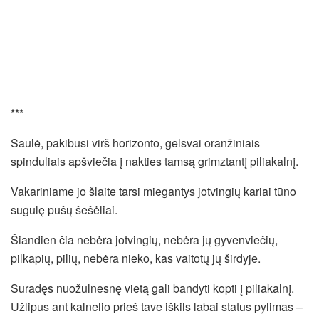
***
Saulė, pakibusi virš horizonto, gelsvai oranžiniais
spinduliais apšviečia į nakties tamsą grimztantį piliakalnį.
Vakariniame jo šlaite tarsi miegantys jotvingių kariai tūno
sugulę pušų šešėliai.
Šiandien čia nebėra jotvingių, nebėra jų gyvenviečių,
pilkapių, pilių, nebėra nieko, kas vaitotų jų širdyje.
Suradęs nuožulnesnę vietą gali bandyti kopti į piliakalnį.
Užlipus ant kalnelio prieš tave iškils labai status pylimas –