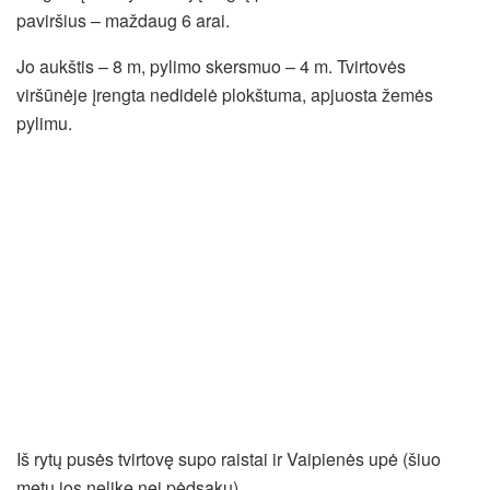
paviršius – maždaug 6 arai.
Jo aukštis – 8 m, pylimo skersmuo – 4 m. Tvirtovės
viršūnėje įrengta nedidelė plokštuma, apjuosta žemės
pylimu.
Iš rytų pusės tvirtovę supo raistai ir Vaipienės upė (šiuo
metu jos nelikę nei pėdsakų).