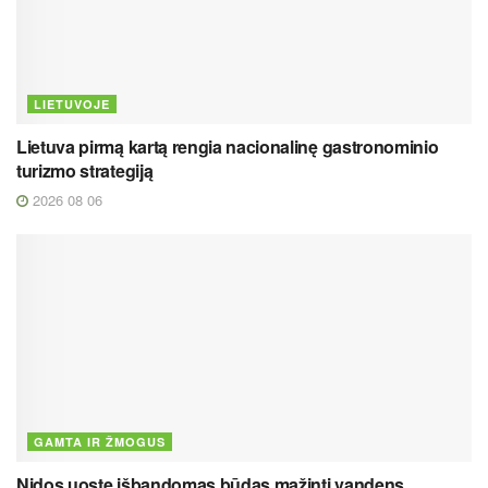
LIETUVOJE
Lietuva pirmą kartą rengia nacionalinę gastronominio
turizmo strategiją
2026 08 06
GAMTA IR ŽMOGUS
Nidos uoste išbandomas būdas mažinti vandens