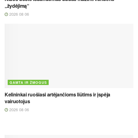
„žydėjimą“
2026 08 06
GAMTA IR ŽMOGUS
Kelininkai ruošiasi artėjančioms liūtims ir įspėja
vairuotojus
2026 08 06