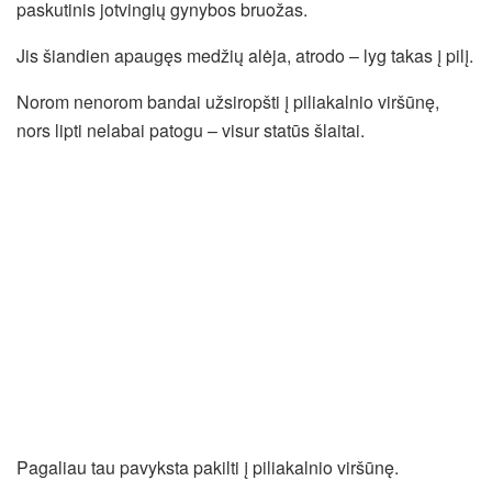
paskutinis jotvingių gynybos bruožas.
Jis šiandien apaugęs medžių alėja, atrodo – lyg takas į pilį.
Norom nenorom bandai užsiropšti į piliakalnio viršūnę,
nors lipti nelabai patogu – visur statūs šlaitai.
Pagaliau tau pavyksta pakilti į piliakalnio viršūnę.