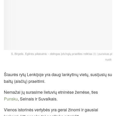
S. Birgelis. Eglinės piliakalnis – didingas jotvingių praeities reliktas (I) | punskas.pl
nuotr.
Šiaurės rytų Lenkijoje yra daug lankytinų vietų, susijusių su
baltų (aisčių) praeitimi.
Nemažai jų surasime lietuvių etninėse žemėse, ties
Punsku
, Seinais ir Suvalkais.
Vienos istorinės vertybės yra gerai žinomi ir gausiai