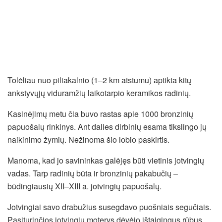
Tolėliau nuo piliakalnio (1–2 km atstumu) aptikta kitų
ankstyvųjų viduramžių laikotarpio keramikos radinių.
Kasinėjimų metu čia buvo rastas apie 1000 bronzinių
papuošalų rinkinys. Ant dalies dirbinių esama tikslingo jų
naikinimo žymių. Nežinoma šio lobio paskirtis.
Manoma, kad jo savininkas galėjęs būti vietinis jotvingių
vadas. Tarp radinių būta ir bronzinių pakabučių –
būdingiausių XII–XIII a. jotvingių papuošalų.
Jotvingiai savo drabužius susegdavo puošniais segučiais.
Pasiturinčios jotvingių moterys dėvėjo ištaigingus rūbus,