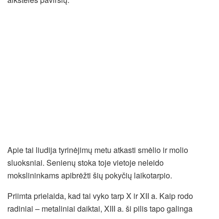
Apie tai liudija tyrinėjimų metu atkasti smėlio ir molio
sluoksniai. Senienų stoka toje vietoje neleido
mokslininkams apibrėžti šių pokyčių laikotarpio.
Priimta prielaida, kad tai vyko tarp X ir XII a. Kaip rodo
radiniai – metaliniai daiktai, XIII a. ši pilis tapo galinga