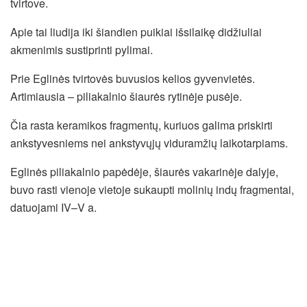
tvirtove.
Apie tai liudija iki šiandien puikiai išsilaikę didžiuliai
akmenimis sustiprinti pylimai.
Prie Eglinės tvirtovės buvusios kelios gyvenvietės.
Artimiausia – piliakalnio šiaurės rytinėje pusėje.
Čia rasta keramikos fragmentų, kuriuos galima priskirti
ankstyvesniems nei ankstyvųjų viduramžių laikotarpiams.
Eglinės piliakalnio papėdėje, šiaurės vakarinėje dalyje,
buvo rasti vienoje vietoje sukaupti molinių indų fragmentai,
datuojami IV–V a.