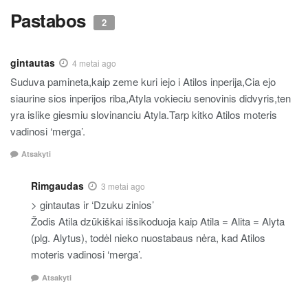
Pastabos
2
gintautas
4 metai ago
Suduva pamineta,kaip zeme kuri iejo i Atilos inperija,Cia ejo
siaurine sios inperijos riba,Atyla vokieciu senovinis didvyris,ten
yra islike giesmiu slovinanciu Atyla.Tarp kitko Atilos moteris
vadinosi ‘merga’.
Atsakyti
Rimgaudas
3 metai ago
> gintautas ir ‘Dzuku zinios’
Žodis Atila dzūkiškai išsikoduoja kaip Atila = Alita = Alyta
(plg. Alytus), todėl nieko nuostabaus nėra, kad Atilos
moteris vadinosi ‘merga’.
Atsakyti