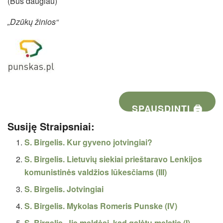
(Bus daugiau)
„Dzūkų žinios“
SPAUSDINTI 🖨
Susiję Straipsniai:
S. Birgelis. Kur gyveno jotvingiai?
S. Birgelis. Lietuvių siekiai prieštaravo Lenkijos
komunistinės valdžios lūkesčiams (III)
S. Birgelis. Jotvingiai
S. Birgelis. Mykolas Romeris Punske (IV)
S. Birgelis. Jie meldėsi, kad galėtų melstis (I)