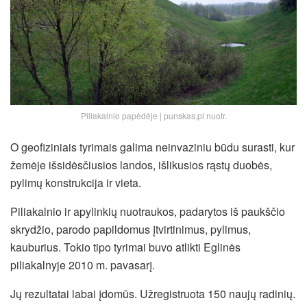
Piliakalnio papėdėje | punskas.pl nuotr.
O geofiziniais tyrimais galima neinvaziniu būdu surasti, kur
žemėje išsidėsčiusios landos, išlikusios rąstų duobės,
pylimų konstrukcija ir vieta.
Piliakalnio ir apylinkių nuotraukos, padarytos iš paukščio
skrydžio, parodo papildomus įtvirtinimus, pylimus,
kauburius. Tokio tipo tyrimai buvo atlikti Eglinės
piliakalnyje 2010 m. pavasarį.
Jų rezultatai labai įdomūs. Užregistruota 150 naujų radinių.