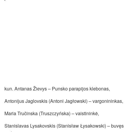
kun. Antanas Žievys – Punsko parapijos klebonas,
Antonijus Jaglovskis (Antoni Jagłowski) – vargonininkas,
Maria Tručinska (Truszczyńska) – vaistininkė,
Stanislavas Lysakovskis (Stanisław Łysakowski) – buvęs