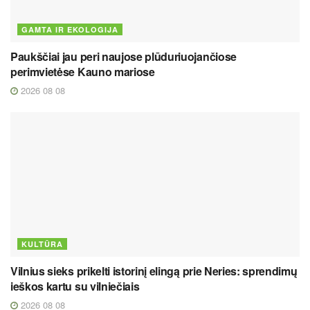
GAMTA IR EKOLOGIJA
Paukščiai jau peri naujose plūduriuojančiose
perimvietėse Kauno mariose
2026 08 08
KULTŪRA
Vilnius sieks prikelti istorinį elingą prie Neries: sprendimų
ieškos kartu su vilniečiais
2026 08 08