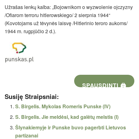
Užrašas lenkų kalba: „Bojownikom o wyzwolenie ojczyzny
/Ofiarom terroru hitlerowskiego/ 2 sierpnia 1944“
(Kovotojams už tėvynės laisvę /Hitlerinio teroro aukoms/
1944 m. rugpjūčio 2 d.).
SPAUSDINTI 🖨
Susiję Straipsniai:
S. Birgelis. Mykolas Romeris Punske (IV)
S. Birgelis. Jie meldėsi, kad galėtų melstis (I)
Šlynakiemyje ir Punske buvo pagerbti Lietuvos
partizanai