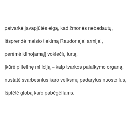
patvarkė javapjūtės eigą, kad žmonės nebadautų,
išsprendė maisto tiekimą Raudonajai armijai,
perėmė kilnojamąjį vokiečių turtą,
įkūrė pilietinę miliciją – kaip tvarkos palaikymo organą,
nustatė svarbesnius karo veiksmų padarytus nuostolius,
išplėtė globą karo pabėgėliams.