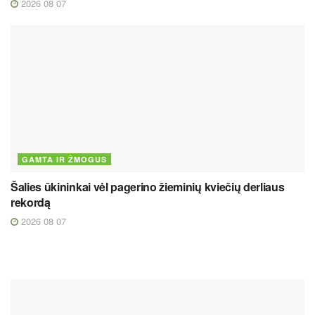
2026 08 07
GAMTA IR ŽMOGUS
Šalies ūkininkai vėl pagerino žieminių kviečių derliaus
rekordą
2026 08 07