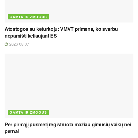
GAMTA IR ŽMOGUS
Atostogos su keturkoju: VMVT primena, ko svarbu
nepamišti keliaujant ES
2026 08 07
GAMTA IR ŽMOGUS
Per pirmąjį pusmetį registruota mažiau gimusių vaikų nei
pernai