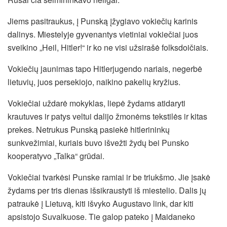
Jiems pasitraukus, į Punską įžygiavo vokiečių karinis
dalinys. Miestelyje gyvenantys vietiniai vokiečiai juos
sveikino „Heil, Hitler!“ ir ko ne visi užsirašė folksdoičiais.
Vokiečių jaunimas tapo Hitlerjugendo nariais, negerbė
lietuvių, juos persekiojo, naikino pakelių kryžius.
Vokiečiai uždarė mokyklas, liepė žydams atidaryti
krautuves ir patys veltui dalijo žmonėms tekstilės ir kitas
prekes. Netrukus Punską pasiekė hitlerininkų
sunkvežimiai, kuriais buvo išvežti žydų bei Punsko
kooperatyvo „Talka“ grūdai.
Vokiečiai tvarkėsi Punske ramiai ir be triukšmo. Jie įsakė
žydams per tris dienas išsikraustyti iš miestelio. Dalis jų
patraukė į Lietuvą, kiti išvyko Augustavo link, dar kiti
apsistojo Suvalkuose. Tie galop pateko į Maidaneko