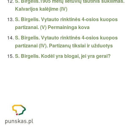
S. Birgelis.1905 metų lietuvių tautinis sukilimas.
Kalvarijos kalėjime (IV)
S. Birgelis. Vytauto rinktinės 4-osios kuopos
partizanai. (V) Permaininga kova
S. Birgelis. Vytauto rinktinės 4-osios kuopos
partizanai (IV). Partizanų tikslai ir užduotys
S. Birgelis. Kodėl yra blogai, jei yra gerai?