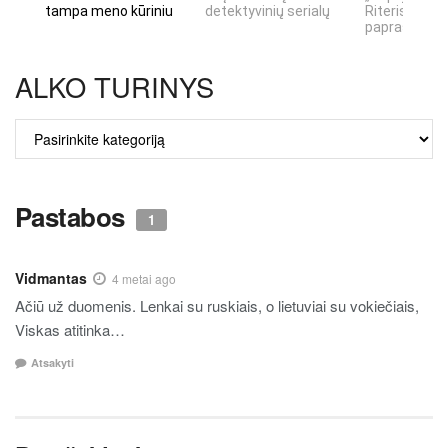
tampa meno kūriniu
detektyvinių serialų
Riteris" – kai
paprastumas
ALKO TURINYS
ALKO
TURINYS
Pastabos
1
Vidmantas
4 metai ago
Ačiū už duomenis. Lenkai su ruskiais, o lietuviai su vokiečiais,
Viskas atitinka…
Atsakyti