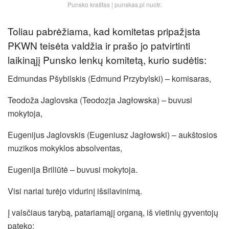
Punsko kraštas | punskas.pl nuotr.
Toliau pabrėžiama, kad komitetas pripažįsta
PKWN teisėta valdžia ir prašo jo patvirtinti
laikinąjį Punsko lenkų komitetą, kurio sudėtis:
Edmundas Pšybilskis (Edmund Przybylski) – komisaras,
Teodoža Jaglovska (Teodozja Jagłowska) – buvusi
mokytoja,
Eugenijus Jaglovskis (Eugeniusz Jagłowski) – aukštosios
muzikos mokyklos absolventas,
Eugenija Briliūtė – buvusi mokytoja.
Visi nariai turėjo vidurinį išsilavinimą.
Į valsčiaus tarybą, patariamąjį organą, iš vietinių gyventojų
pateko: