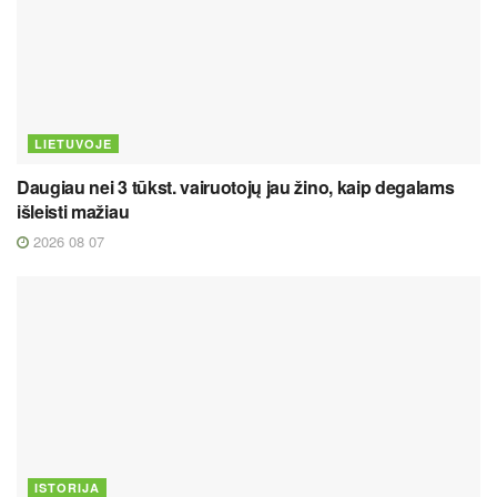
LIETUVOJE
Daugiau nei 3 tūkst. vairuotojų jau žino, kaip degalams
išleisti mažiau
2026 08 07
ISTORIJA