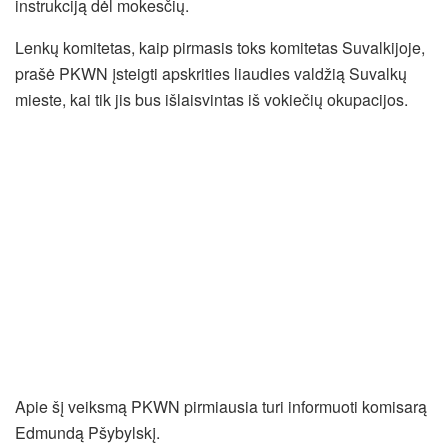
instrukciją dėl mokesčių.
Lenkų komitetas, kaip pirmasis toks komitetas Suvalkijoje,
prašė PKWN įsteigti apskrities liaudies valdžią Suvalkų
mieste, kai tik jis bus išlaisvintas iš vokiečių okupacijos.
Apie šį veiksmą PKWN pirmiausia turi informuoti komisarą
Edmundą Pšybylskį.