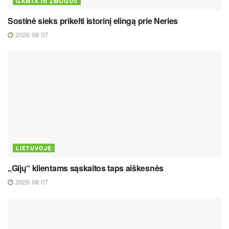
GAMTA IR ŽMOGUS
Sostinė sieks prikelti istorinį elingą prie Neries
2026 08 07
LIETUVOJE
„Gijų“ klientams sąskaitos taps aiškesnės
2026 08 07