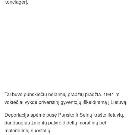
konclagerį.
Tai buvo punskiečių nelaimių pradžių pradžia. 1941 m.
vokiečiai vykdė priverstinį gyventojų iškeldinimą į Lietuvą.
Deportacija apėmė pusę Punsko ir Seinų krašto lietuvių,
dar daugiau žmonių patyrė didelių moralinių bei
materialinių nuostolių.