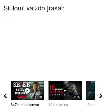
Siūlomi vaizdo įrašai:
17:50
12:25
Se7en – kai tamsa
10 įsimintinų
„Septynių Ka