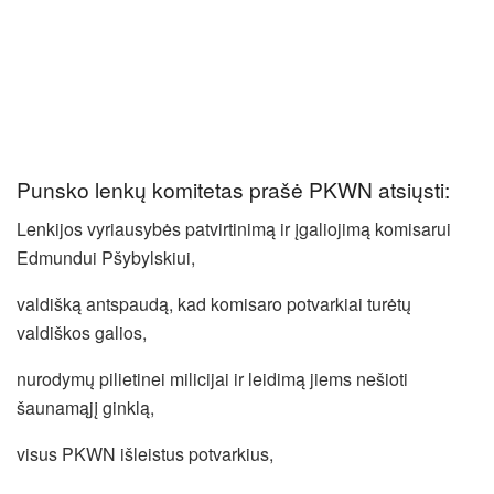
Punsko lenkų komitetas prašė PKWN atsiųsti:
Lenkijos vyriausybės patvirtinimą ir įgaliojimą komisarui
Edmundui Pšybylskiui,
valdišką antspaudą, kad komisaro potvarkiai turėtų
valdiškos galios,
nurodymų pilietinei milicijai ir leidimą jiems nešioti
šaunamąjį ginklą,
visus PKWN išleistus potvarkius,