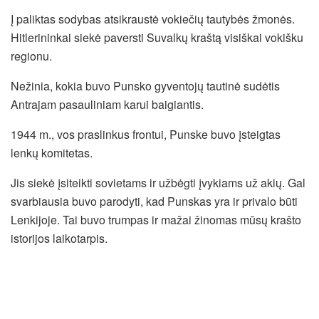
Į paliktas sodybas atsikraustė vokiečių tautybės žmonės.
Hitlerininkai siekė paversti Suvalkų kraštą visiškai vokišku
regionu.
Nežinia, kokia buvo Punsko gyventojų tautinė sudėtis
Antrajam pasauliniam karui baigiantis.
1944 m., vos praslinkus frontui, Punske buvo įsteigtas
lenkų komitetas.
Jis siekė įsiteikti sovietams ir užbėgti įvykiams už akių. Gal
svarbiausia buvo parodyti, kad Punskas yra ir privalo būti
Lenkijoje. Tai buvo trumpas ir mažai žinomas mūsų krašto
istorijos laikotarpis.