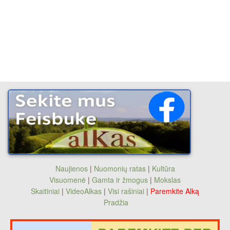
Naujienos
|
Nuomonių ratas
|
Kultūra
Visuomenė
|
Gamta ir žmogus
|
Mokslas
Skaitiniai
|
VideoAlkas
|
Visi rašiniai
|
Paremkite Alką
Pradžia