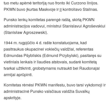
tuo metu apėmė teritoriją nuo fronto iki Curzono linijos.
PKWN buvo įkurtas Maskvoje ir jį kontroliavo Stalinas.
Punsko lenkų komitetas parengė raštą, skirtą PKWN
administracijos vadovui, ministrui Stanislavui Agroševskiui
(Stanisław Agroszewski).
1944 m. rugpjūčio 4 d. rašte konstatuojama, kad
pasitraukus okupacinei vokiečių valdžiai, referentas
Edmundas Pšybilskis (Edmund Przybylski), pasitaręs su
vietiniais lenkais ir liaudies atstovais, sudarė komitetą
tvarkai užtikrinti, grobstymams nutraukti bei Raudonajai
armijai aprūpinti.
Komitetas rėmėsi PKWN manifestu, buvo tarsi vykdomoji ir
administracinė Punsko valsčiaus valdžia Suvalkų
apskrityje.