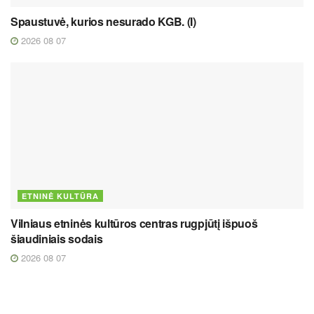
Spaustuvė, kurios nesurado KGB. (I)
2026 08 07
ETNINĖ KULTŪRA
Vilniaus etninės kultūros centras rugpjūtį išpuoš
šiaudiniais sodais
2026 08 07