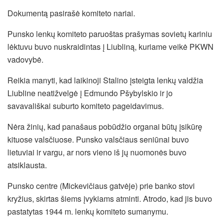
Dokumentą pasirašė komiteto nariai.
Punsko lenkų komiteto paruoštas prašymas sovietų kariniu
lėktuvu buvo nuskraidintas į Liubliną, kuriame veikė PKWN
vadovybė.
Reikia manyti, kad laikinoji Stalino įsteigta lenkų valdžia
Liubline neatižvelgė į Edmundo Pšybylskio ir jo
savavališkai suburto komiteto pageidavimus.
Nėra žinių, kad panašaus pobūdžio organai būtų įsikūrę
kituose valsčiuose. Punsko valsčiaus seniūnai buvo
lietuviai ir vargu, ar nors vieno iš jų nuomonės buvo
atsiklausta.
Punsko centre (Mickevičiaus gatvėje) prie banko stovi
kryžius, skirtas šiems įvykiams atminti. Atrodo, kad jis buvo
pastatytas 1944 m. lenkų komiteto sumanymu.