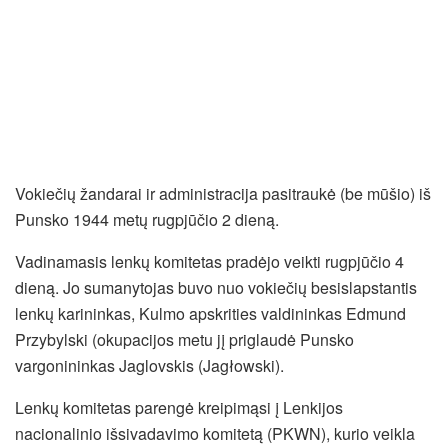
Vokiečių žandarai ir administracija pasitraukė (be mūšio) iš
Punsko 1944 metų rugpjūčio 2 dieną.
Vadinamasis lenkų komitetas pradėjo veikti rugpjūčio 4
dieną. Jo sumanytojas buvo nuo vokiečių besislapstantis
lenkų karininkas, Kulmo apskrities valdininkas Edmund
Przybylski (okupacijos metu jį priglaudė Punsko
vargonininkas Jaglovskis (Jagłowski).
Lenkų komitetas parengė kreipimąsi į Lenkijos
nacionalinio išsivadavimo komitetą (PKWN), kurio veikla