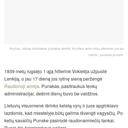
Kryžius, skirtas istoriniams įvykiams atminti. Kryžiaus lenta mūsų dienomis yra jau
nuimta | punskas.pl nuotr.
1939 metų rugsėjo 1-ąją hitlerinė Vokietija užpuolė
Lenkiją, o jau 17 dieną jos rytinę sieną peržengė
Raudonoji armija
. Punskas, pasitraukus lenkų
administracijai, dešimt dienų buvo be valdžios.
Lietuvių visuomenė išrinko keletą vyrų ir juos apginklavo
lazdomis, kad miestelyje būtų galima išvengti vagysčių. Po
kelių savaičių Punske pasirodė raudonarmiečių tankai.
Rusai čia šeimininkavo neilgai.