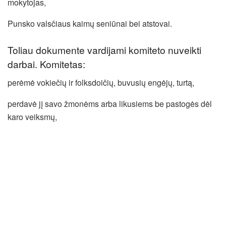
mokytojas,
Punsko valsčiaus kaimų seniūnai bei atstovai.
Toliau dokumente vardijami komiteto nuveikti
darbai. Komitetas:
perėmė vokiečių ir folksdoičių, buvusių engėjų, turtą,
perdavė jį savo žmonėms arba likusiems be pastogės dėl
karo veiksmų,