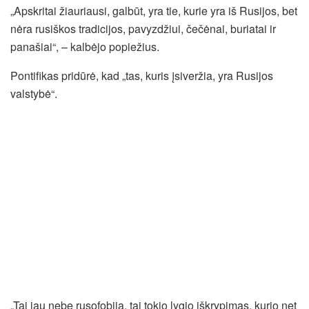
„Apskritai žiauriausi, galbūt, yra tie, kurie yra iš Rusijos, bet
nėra rusiškos tradicijos, pavyzdžiui, čečėnai, buriatai ir
panašiai“, – kalbėjo popiežius.
Pontifikas pridūrė, kad „tas, kuris įsiveržia, yra Rusijos
valstybė“.
„Tai jau nebe rusofobija, tai tokio lygio iškrypimas, kurio net