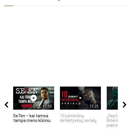
17:50
12:25
Se7en – kai tamsa
10 įsimintinų
„Septynių Ka
tampa meno kūriniu
detektyvinių serialų
Riteris" – kai
paprastumas