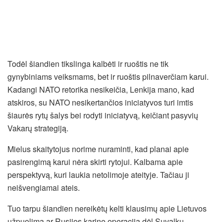
Todėl šiandien tikslinga kalbėti ir ruoštis ne tik
gynybiniams veiksmams, bet ir ruoštis pilnaverčiam karui.
Kadangi NATO retorika nesikeičia, Lenkija mano, kad
atskiros, su NATO nesikertančios iniciatyvos turi imtis
šiaurės rytų šalys bei rodyti iniciatyvą, keičiant pasyvių
Vakarų strategiją.
Mielus skaitytojus norime nuraminti, kad planai apie
pasirengimą karui nėra skirti rytojui. Kalbama apie
perspektyvą, kuri laukia netolimoje ateityje. Tačiau ji
neišvengiamai ateis.
Tuo tarpu šiandien nereikėtų kelti klausimų apie Lietuvos
užpuolimą ar Rusijos karinę operaciją dėl Suvalkų