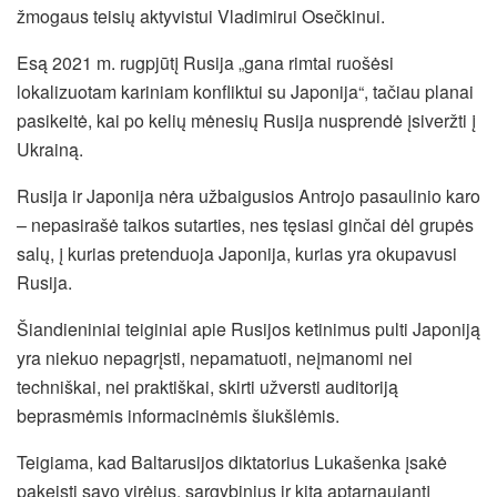
žmogaus teisių aktyvistui Vladimirui Osečkinui.
Esą 2021 m. rugpjūtį Rusija „gana rimtai ruošėsi
lokalizuotam kariniam konfliktui su Japonija“, tačiau planai
pasikeitė, kai po kelių mėnesių Rusija nusprendė įsiveržti į
Ukrainą.
Rusija ir Japonija nėra užbaigusios Antrojo pasaulinio karo
– nepasirašė taikos sutarties, nes tęsiasi ginčai dėl grupės
salų, į kurias pretenduoja Japonija, kurias yra okupavusi
Rusija.
Šiandieniniai teiginiai apie Rusijos ketinimus pulti Japoniją
yra niekuo nepagrįsti, nepamatuoti, neįmanomi nei
techniškai, nei praktiškai, skirti užversti auditoriją
beprasmėmis informacinėmis šiukšlėmis.
Teigiama, kad Baltarusijos diktatorius Lukašenka įsakė
pakeisti savo virėjus, sargybinius ir kitą aptarnaujantį