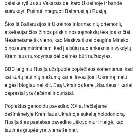
palaikė ryšius su Vakarais dėl karo Ukrainoje ir bandė
sutrukdyti Putinui integruoti Baltarusiją į Rusiją.
Šios iš Baltarusijos ir Ukrainos informacinių priemonių
atkeliaujančios žinios priskirtinos sąmokslų teorijos sričiai.
Neatmetame tik vieno, kad Maskva tikrai baugina Minsko
dinozaurą mirtimi tam, kad jis būtų nuolankesnis ir vykdytų
Kremliaus nurodymus dėl baimės būti nužudytas.
BBC teigimu Rusija užsipuolė popiežiaus komentarus, kad
kai kurių tautinių mažumų kariai invazijos į Ukrainą metu
elgėsi blogiau nei kiti. Esą Ukrainos kare „žiauriausi“ kariai
paprastai yra čečėnai ir buriatai.
Popiežius genocidu pavadino XX a. trečiajame
dešimtmetyje Kremliaus Ukrainoje sukeltą holodomorą.
Rusija šias pastabas pavadino „iškrypimu“ ir teigė, kad
tautinės grupės yra „viena šeima“.