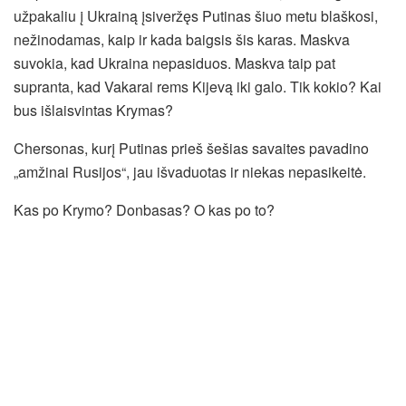
užpakaliu į Ukrainą įsiveržęs Putinas šiuo metu blaškosi,
nežinodamas, kaip ir kada baigsis šis karas. Maskva
suvokia, kad Ukraina nepasiduos. Maskva taip pat
supranta, kad Vakarai rems Kijevą iki galo. Tik kokio? Kai
bus išlaisvintas Krymas?
Chersonas, kurį Putinas prieš šešias savaites pavadino
„amžinai Rusijos“, jau išvaduotas ir niekas nepasikeitė.
Kas po Krymo? Donbasas? O kas po to?