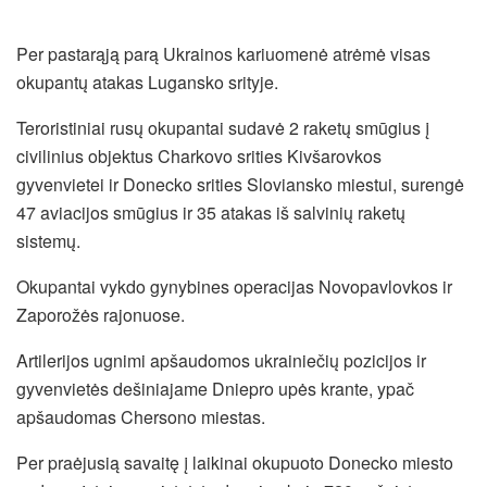
Per pastarąją parą Ukrainos kariuomenė atrėmė visas
okupantų atakas Lugansko srityje.
Teroristiniai rusų okupantai sudavė 2 raketų smūgius į
civilinius objektus Charkovo srities Kivšarovkos
gyvenvietei ir Donecko srities Sloviansko miestui, surengė
47 aviacijos smūgius ir 35 atakas iš salvinių raketų
sistemų.
Okupantai vykdo gynybines operacijas Novopavlovkos ir
Zaporožės rajonuose.
Artilerijos ugnimi apšaudomos ukrainiečių pozicijos ir
gyvenvietės dešiniajame Dniepro upės krante, ypač
apšaudomas Chersono miestas.
Per praėjusią savaitę į laikinai okupuoto Donecko miesto