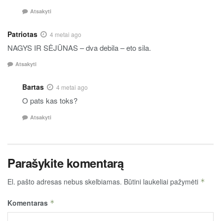
Atsakyti
Patriotas
4 metai ago
NAGYS IR SĖJŪNAS – dva debila – eto sila.
Atsakyti
Bartas
4 metai ago
O pats kas toks?
Atsakyti
Parašykite komentarą
El. pašto adresas nebus skelbiamas.
Būtini laukeliai pažymėti
*
Komentaras
*