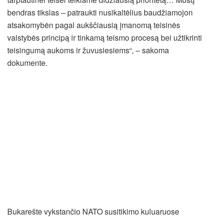
bendras tikslas – patraukti nusikaltėlius baudžiamojon
atsakomybėn pagal aukščiausią įmanomą teisinės
valstybės principą ir tinkamą teismo procesą bei užtikrinti
teisingumą aukoms ir žuvusiesiems“, – sakoma
dokumente.
Bukarešte vykstančio NATO susitikimo kuluaruose