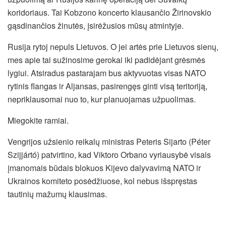
koridoriaus. Tai Kobzono koncerto klausančio Žirinovskio
gąsdinančios žinutės, įsirėžusios mūsų atmintyje.
Rusija rytoj nepuls Lietuvos. O jei artės prie Lietuvos sienų,
mes apie tai sužinosime gerokai iki padidėjant grėsmės
lygiui. Atsiradus pastarajam bus aktyvuotas visas NATO
rytinis flangas ir Aljansas, pasirengęs ginti visą teritoriją,
nepriklausomai nuo to, kur planuojamas užpuolimas.
Miegokite ramiai.
Vengrijos užsienio reikalų ministras Peteris Sijarto (
Péter
Szijjártó)
patvirtino, kad Viktoro Orbano vyriausybė visais
įmanomais būdais blokuos Kijevo dalyvavimą NATO ir
Ukrainos komiteto posėdžiuose, kol nebus išspręstas
tautinių mažumų klausimas.