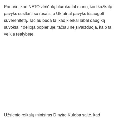
Panašu, kad NATO viršūnių biurokratai mano, kad kažkaip
pavyks susitarti su rusais, o Ukrainai pavyks išsaugoti
suverenitetą. Tačiau bėda ta, kad klerkai labai daug ką
suvokia ir dėlioja popieriuje, tačiau neįsivaizduoja, kaip tai
veikia realybėje.
Užsienio reikalų ministras Dmytro Kuleba sakė, kad