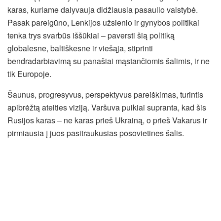
karas, kuriame dalyvauja didžiausia pasaulio valstybė.
Pasak pareigūno, Lenkijos užsienio ir gynybos politikai
tenka trys svarbūs iššūkiai – paversti šią politiką
globalesne, baltiškesne ir viešąja, stiprinti
bendradarbiavimą su panašiai mąstančiomis šalimis, ir ne
tik Europoje.
Šaunus, progresyvus, perspektyvus pareiškimas, turintis
apibrėžtą ateities viziją. Varšuva puikiai supranta, kad šis
Rusijos karas – ne karas prieš Ukrainą, o prieš Vakarus ir
pirmiausia į juos pasitraukusias posovietines šalis.