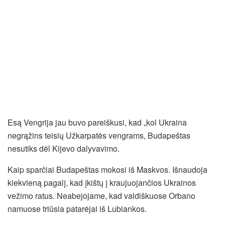
Esą Vengrija jau buvo pareiškusi, kad „kol Ukraina
negrąžins teisių Užkarpatės vengrams, Budapeštas
nesutiks dėl Kijevo dalyvavimo.
Kaip sparčiai Budapeštas mokosi iš Maskvos. Išnaudoja
kiekvieną pagalį, kad įkištų į kraujuojančios Ukrainos
vežimo ratus. Neabejojame, kad valdiškuose Orbano
namuose triūsia patarėjai iš Lubiankos.