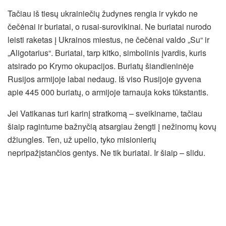
Tačiau iš tiesų ukrainiečių žudynes rengia ir vykdo ne
čečėnai ir buriatai, o rusai-surovikinai. Ne buriatai nurodo
leisti raketas į Ukrainos miestus, ne čečėnai valdo „Su“ ir
„Aligotarius“. Buriatai, tarp kitko, simbolinis įvardis, kuris
atsirado po Krymo okupacijos. Buriatų šiandieninėje
Rusijos armijoje labai nedaug. Iš viso Rusijoje gyvena
apie 445 000 buriatų, o armijoje tarnauja koks tūkstantis.
Jei Vatikanas turi karinį stratkomą – sveikiname, tačiau
šiaip ragintume bažnyčią atsargiau žengti į nežinomų kovų
džiungles. Ten, už upelio, tyko misionierių
nepripažįstančios gentys. Ne tik buriatai. Ir šiaip – slidu.