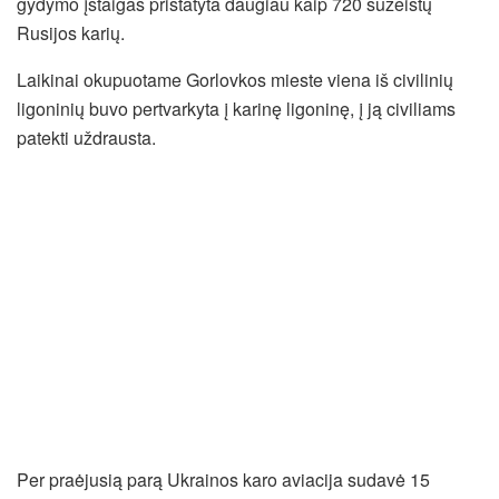
gydymo įstaigas pristatyta daugiau kaip 720 sužeistų
Rusijos karių.
Laikinai okupuotame Gorlovkos mieste viena iš civilinių
ligoninių buvo pertvarkyta į karinę ligoninę, į ją civiliams
patekti uždrausta.
Per praėjusią parą Ukrainos karo aviacija sudavė 15