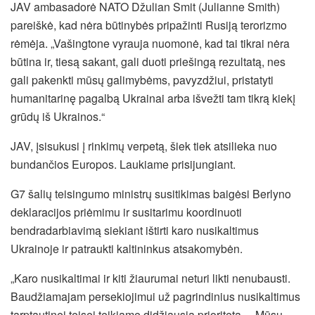
JAV ambasadorė NATO Džulian Smit (Julianne Smith)
pareiškė, kad nėra būtinybės pripažinti Rusiją terorizmo
rėmėja. „Vašingtone vyrauja nuomonė, kad tai tikrai nėra
būtina ir, tiesą sakant, gali duoti priešingą rezultatą, nes
gali pakenkti mūsų galimybėms, pavyzdžiui, pristatyti
humanitarinę pagalbą Ukrainai arba išvežti tam tikrą kiekį
grūdų iš Ukrainos.“
JAV, įsisukusi į rinkimų verpetą, šiek tiek atsilieka nuo
bundančios Europos. Laukiame prisijungiant.
G7 šalių teisingumo ministrų susitikimas baigėsi Berlyno
deklaracijos priėmimu ir susitarimu koordinuoti
bendradarbiavimą siekiant ištirti karo nusikaltimus
Ukrainoje ir patraukti kaltininkus atsakomybėn.
„Karo nusikaltimai ir kiti žiaurumai neturi likti nenubausti.
Baudžiamajam persekiojimui už pagrindinius nusikaltimus
tarptautinei teisei teikiame didžiausią prioritetą… Mūsų