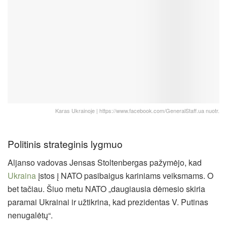
Karas Ukrainoje | https://www.facebook.com/GeneralStaff.ua nuotr.
Politinis strateginis lygmuo
Aljanso vadovas Jensas Stoltenbergas pažymėjo, kad
Ukraina
įstos į NATO pasibaigus kariniams veiksmams. O
bet tačiau. Šiuo metu NATO „daugiausia dėmesio skiria
paramai Ukrainai ir užtikrina, kad prezidentas V. Putinas
nenugalėtų“.