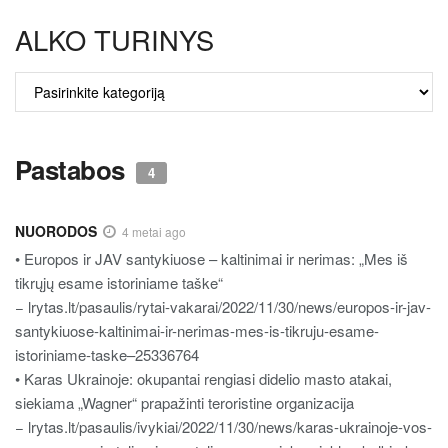
ALKO TURINYS
ALKO
TURINYS
Pastabos
4
NUORODOS
4 metai ago
• Europos ir JAV santykiuose – kaltinimai ir nerimas: „Mes iš
tikrųjų esame istoriniame taške“
− lrytas.lt/pasaulis/rytai-vakarai/2022/11/30/news/europos-ir-jav-
santykiuose-kaltinimai-ir-nerimas-mes-is-tikruju-esame-
istoriniame-taske–25336764
• Karas Ukrainoje: okupantai rengiasi didelio masto atakai,
siekiama „Wagner“ prapažinti teroristine organizacija
− lrytas.lt/pasaulis/ivykiai/2022/11/30/news/karas-ukrainoje-vos-