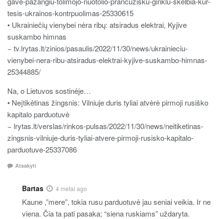
gave-pazangiu-tolimojo-nuotolio-prancuzisku-ginklu-skelbia-kur-
tesis-ukrainos-kontrpuolimas-25330615
• Ukrainiečių vienybei nėra ribų: atsiradus elektrai, Kyjive
suskambo himnas
− tv.lrytas.lt/zinios/pasaulis/2022/11/30/news/ukrainieciu-
vienybei-nera-ribu-atsiradus-elektrai-kyjive-suskambo-himnas-
25344885/
Na, o Lietuvos sostinėje…
• Neįtikėtinas žingsnis: Vilniuje duris tyliai atvėrė pirmoji rusiško
kapitalo parduotuvė
− lrytas.lt/verslas/rinkos-pulsas/2022/11/30/news/neitiketinas-
zingsnis-vilniuje-duris-tyliai-atvere-pirmoji-rusisko-kapitalo-
parduotuve-25337086
Atsakyti
Bartas
4 metai ago
Kaune ,”mere”, tokia rusu parduotuvė jau seniai veikia. Ir ne
viena. Čia ta pati pasaka; “siena ruskiams” uždaryta.