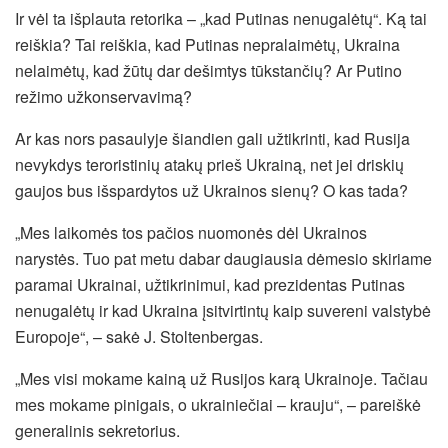
Ir vėl ta išplauta retorika – „kad Putinas nenugalėtų“. Ką tai
reiškia? Tai reiškia, kad Putinas nepralaimėtų, Ukraina
nelaimėtų, kad žūtų dar dešimtys tūkstančių? Ar Putino
režimo užkonservavimą?
Ar kas nors pasaulyje šiandien gali užtikrinti, kad Rusija
nevykdys teroristinių atakų prieš Ukrainą, net jei driskių
gaujos bus išspardytos už Ukrainos sienų? O kas tada?
„Mes laikomės tos pačios nuomonės dėl Ukrainos
narystės. Tuo pat metu dabar daugiausia dėmesio skiriame
paramai Ukrainai, užtikrinimui, kad prezidentas Putinas
nenugalėtų ir kad Ukraina įsitvirtintų kaip suvereni valstybė
Europoje“, – sakė J. Stoltenbergas.
„Mes visi mokame kainą už Rusijos karą Ukrainoje. Tačiau
mes mokame pinigais, o ukrainiečiai – krauju“, – pareiškė
generalinis sekretorius.