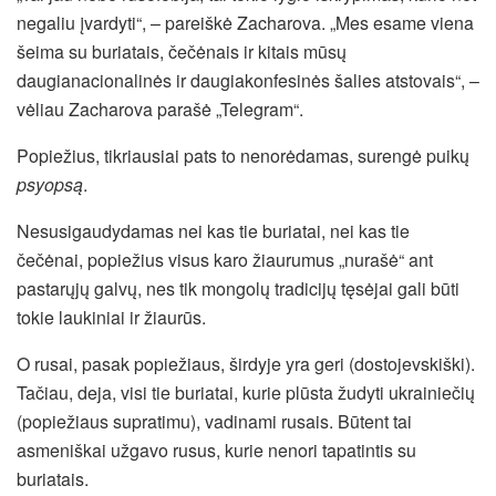
negaliu įvardyti“, – pareiškė Zacharova. „Mes esame viena
šeima su buriatais, čečėnais ir kitais mūsų
daugianacionalinės ir daugiakonfesinės šalies atstovais“, –
vėliau Zacharova parašė „Telegram“.
Popiežius, tikriausiai pats to nenorėdamas, surengė puikų
psyopsą
.
Nesusigaudydamas nei kas tie buriatai, nei kas tie
čečėnai, popiežius visus karo žiaurumus „nurašė“ ant
pastarųjų galvų, nes tik mongolų tradicijų tęsėjai gali būti
tokie laukiniai ir žiaurūs.
O rusai, pasak popiežiaus, širdyje yra geri (dostojevskiški).
Tačiau, deja, visi tie buriatai, kurie plūsta žudyti ukrainiečių
(popiežiaus supratimu), vadinami rusais. Būtent tai
asmeniškai užgavo rusus, kurie nenori tapatintis su
buriatais.