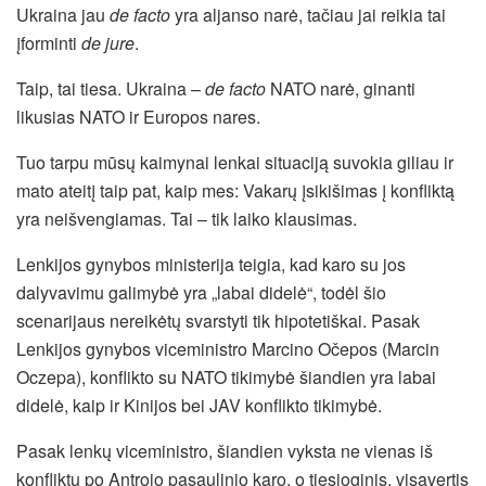
Ukraina jau
de facto
yra aljanso narė, tačiau jai reikia tai
įforminti
de jure
.
Taip, tai tiesa. Ukraina –
de facto
NATO narė, ginanti
likusias NATO ir Europos nares.
Tuo tarpu mūsų kaimynai lenkai situaciją suvokia giliau ir
mato ateitį taip pat, kaip mes: Vakarų įsikišimas į konfliktą
yra neišvengiamas. Tai – tik laiko klausimas.
Lenkijos gynybos ministerija teigia, kad karo su jos
dalyvavimu galimybė yra „labai didelė“, todėl šio
scenarijaus nereikėtų svarstyti tik hipotetiškai. Pasak
Lenkijos gynybos viceministro Marcino Očepos (Marcin
Oczepa), konflikto su NATO tikimybė šiandien yra labai
didelė, kaip ir Kinijos bei JAV konflikto tikimybė.
Pasak lenkų viceministro, šiandien vyksta ne vienas iš
konfliktų po Antrojo pasaulinio karo, o tiesioginis, visavertis