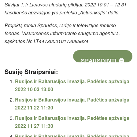
Silvijai T. ir Lietuvos aludarių gildijai. 2022 10 01 – 12 31
kasdienės apžvalgos yra projekto „Aštuonkojis“ dalis.
Projektą remia Spaudos, radijo ir televizijos rėmimo
fondas. Visuomenės informacinio saugumo agentūra,
sąskaitos Nr. LT447300010172065624
SPAUSDINTI 🖨
Susiję Straipsniai:
Rusijos ir Baltarusijos invazija. Padėties apžvalga
2022 10 03 13:00
Rusijos ir Baltarusijos invazija. Padėties apžvalga
2022 11 22 11:30
Rusijos ir Baltarusijos invazija. Padėties apžvalga
2022 11 27 11:30
Rusijos ir Baltarusijos invazija. Padėties apžvalga