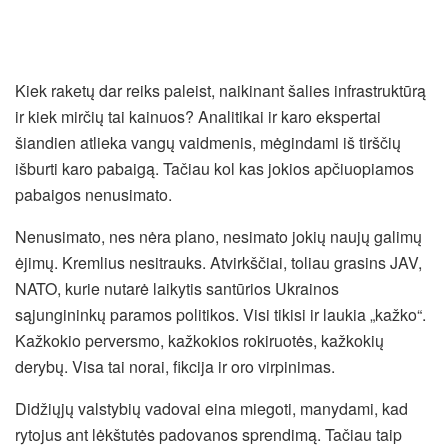
Kiek raketų dar reiks paleist, naikinant šalies infrastruktūrą
ir kiek mirčių tai kainuos? Analitikai ir karo ekspertai
šiandien atlieka vangų vaidmenis, mėgindami iš tirščių
išburti karo pabaigą. Tačiau kol kas jokios apčiuopiamos
pabaigos nenusimato.
Nenusimato, nes nėra plano, nesimato jokių naujų galimų
ėjimų. Kremlius nesitrauks. Atvirkščiai, toliau grasins JAV,
NATO, kurie nutarė laikytis santūrios Ukrainos
sąjungininkų paramos politikos. Visi tikisi ir laukia „kažko“.
Kažkokio perversmo, kažkokios rokiruotės, kažkokių
derybų. Visa tai norai, fikcija ir oro virpinimas.
Didžiųjų valstybių vadovai eina miegoti, manydami, kad
rytojus ant lėkštutės padovanos sprendimą. Tačiau taip