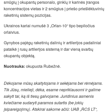
smūgių į okupantų personalo, ginklų ir karinės įrangos
koncentracijos vietas ir 2 smūgius į priešo priešlėktuvinių
raketinių sistemų pozicijas.
Ukrainos kariai numušė 3 „Orlan-10“ tipo bepiločius
orlaivius.
Gynybos pajėgų raketinių dalinių ir artilerijos padaliniai
pataikė į rusų artilerijos sistemą ir dar vieną svarbų
okupantų objektą.
Nuotrauka:
okupuota Rubežnė.
Dėkojame mūsų skaitytojams ir sekėjams bei rėmėjams.
Tik Jūsų, mielieji, dėka, esame nepriklausomi ir galime
sakyti tai, ką iš tiesų galvojame. Juridinius asmenis
kviečiame sudaryti paramos sutartis (be jokių
įsipareigojimų). Atskirai sakome ačiū: UAB „RCS LT“,