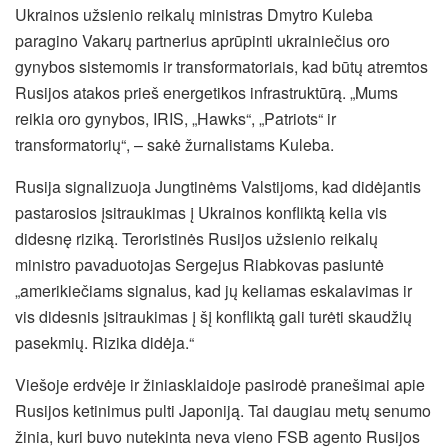
Ukrainos užsienio reikalų ministras Dmytro Kuleba
paragino Vakarų partnerius aprūpinti ukrainiečius oro
gynybos sistemomis ir transformatoriais, kad būtų atremtos
Rusijos atakos prieš energetikos infrastruktūrą. „Mums
reikia oro gynybos, IRIS, „Hawks“, „Patriots“ ir
transformatorių“, – sakė žurnalistams Kuleba.
Rusija signalizuoja Jungtinėms Valstijoms, kad didėjantis
pastarosios įsitraukimas į Ukrainos konfliktą kelia vis
didesnę riziką. Teroristinės Rusijos užsienio reikalų
ministro pavaduotojas Sergejus Riabkovas pasiuntė
„amerikiečiams signalus, kad jų keliamas eskalavimas ir
vis didesnis įsitraukimas į šį konfliktą gali turėti skaudžių
pasekmių. Rizika didėja.“
Viešoje erdvėje ir žiniasklaidoje pasirodė pranešimai apie
Rusijos ketinimus pulti Japoniją. Tai daugiau metų senumo
žinia, kuri buvo nutekinta neva vieno FSB agento Rusijos