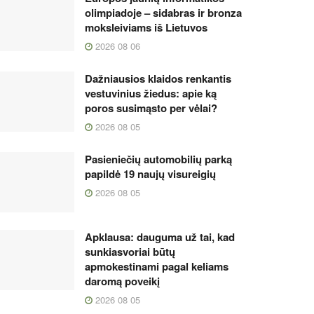
olimpiadoje – sidabras ir bronza
moksleiviams iš Lietuvos
2026 08 06
Dažniausios klaidos renkantis
vestuvinius žiedus: apie ką
poros susimąsto per vėlai?
2026 08 05
Pasieniečių automobilių parką
papildė 19 naujų visureigių
2026 08 05
Apklausa: dauguma už tai, kad
sunkiasvoriai būtų
apmokestinami pagal keliams
daromą poveikį
2026 08 05