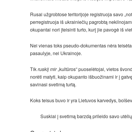
Rusai užgrobtose teritorijoje registruoja savo „not
perregistruoja iš ukrainiečių pagrobtą nekilnojam
okupantai nori įteisinti turto, kurį jie pavogė iš vi
Nei vienas toks pseudo-dokumentas nėra teisėtas,
pasaulyje, nei Ukrainoje.
Tik
ruskij mir
„kultūros” puoselėtojai, vietos švonde
norėti matyti, kaip okupanto išbuožinami ir į gatv
savinasi svetimą turtą.
Koks teisus buvo ir yra Lietuvos karvedys, bolš
Suskiai į svetimą barzdą prileido savo utėlių