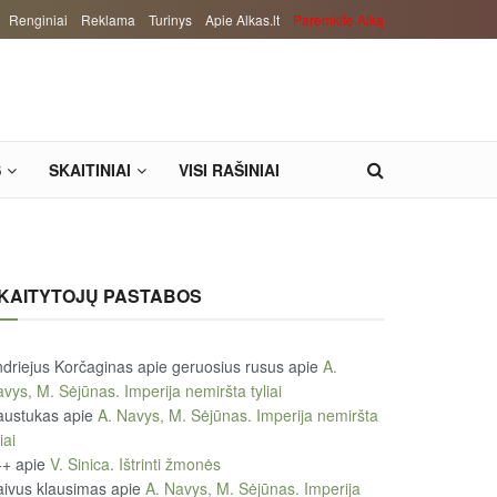
Renginiai
Reklama
Turinys
Apie Alkas.lt
Paremkite Alką
S
SKAITINIAI
VISI RAŠINIAI
KAITYTOJŲ PASTABOS
driejus Korčaginas apie geruosius rusus
apie
A.
vys, M. Sėjūnas. Imperija nemiršta tyliai
austukas
apie
A. Navys, M. Sėjūnas. Imperija nemiršta
iai
++
apie
V. Sinica. Ištrinti žmonės
ivus klausimas
apie
A. Navys, M. Sėjūnas. Imperija