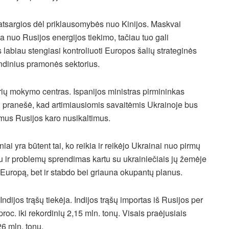
 atsargios dėl priklausomybės nuo Kinijos. Maskvai
a nuo Rusijos energijos tiekimo, tačiau tuo gali
 labiau stengiasi kontroliuoti Europos šalių strateginės
indinius pramonės sektorius.
arių mokymo centras. Ispanijos ministras pirmininkas
pranešė, kad artimiausiomis savaitėmis Ukrainoje bus
riamus Rusijos karo nusikaltimus.
i yra būtent tai, ko reikia ir reikėjo Ukrainai nuo pirmų
iau ir problemų sprendimas kartu su ukrainiečiais jų žemėje
a Europą, bet ir stabdo bei griauna okupantų planus.
dijos trąšų tiekėja. Indijos trąšų importas iš Rusijos per
c. iki rekordinių 2,15 mln. tonų. Visais praėjusiais
26 mln. tonų.