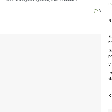
ne
3
N
Eu
br
Da
po
V.
Pa
vi
Ki