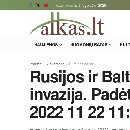
Ketvirtadienis, 6 rugpjūčio, 2026
NAUJIENOS
NUOMONIŲ RATAS
KUL
Pradžia
Visuomenė
Ukrainos balsas
Rusijos ir Bal
invazija. Padė
2022 11 22 11
Aurimas Navys, Mindaugas Sėjūnas, VšĮ Visuomenės 