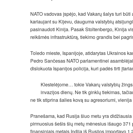
NATO vadovas įspėjo, kad Vakarų šalys turi būti
kariaujant su Kijevu, dauguma valstybių atsijungi
pasinaudoti Kinija. Pasak Stoltenbergo, Kinija vis
reikšmės infrastruktūrą, tiekimo grandis bei pagr
Toledo mieste, Ispanijoje, atidarytas Ukrainos k
Pedro Sančesas NATO parlamentinei asamblėjai 
dislokuota Ispanijos policija, kuri padės tirti įta
Klestelėjome… tokie Vakarų valstybių žingsnia
invazijos dienų. Ne tik ginklų tiekimas, tač
ne tik stiprina šalies kovą su agresoriumi, vienij
Pranešama, kad Rusija šiuo metu yra didžiausia In
pirmuosius šešis šių metų mėnesius išaugo 371 pro
finansiniais metais Indija iš Rusijos importavo 1,