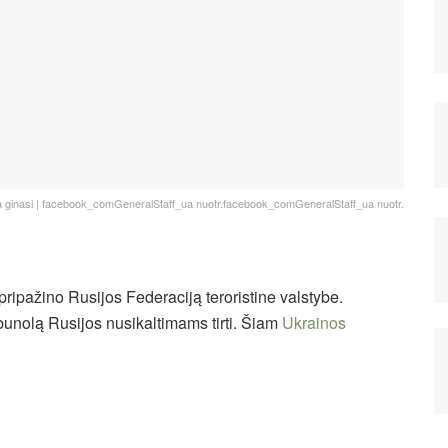
a ginasi | facebook_comGeneralStaff_ua nuotr.facebook_comGeneralStaff_ua nuotr.
ripažino Rusijos Federaciją teroristine valstybe.
ribunolą Rusijos nusikaltimams tirti. Šiam
Ukrainos