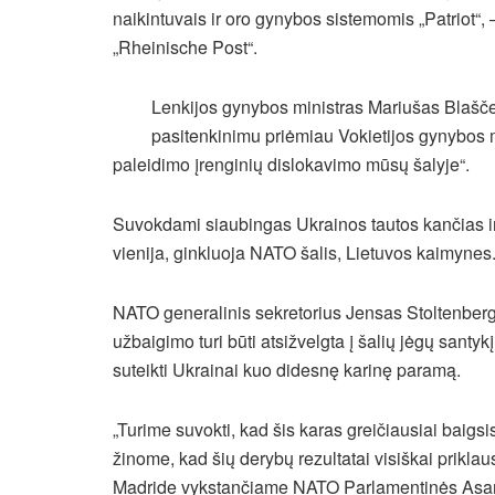
naikintuvais ir oro gynybos sistemomis „Patriot“, 
„Rheinische Post“.
Lenkijos gynybos ministras Mariušas Blašče
pasitenkinimu priėmiau Vokietijos gynybos m
paleidimo įrenginių dislokavimo mūsų šalyje“.
Suvokdami siaubingas Ukrainos tautos kančias ir n
vienija, ginkluoja NATO šalis, Lietuvos kaimynes
NATO generalinis sekretorius Jensas Stoltenberg
užbaigimo turi būti atsižvelgta į šalių jėgų santy
suteikti Ukrainai kuo didesnę karinę paramą.
„Turime suvokti, kad šis karas greičiausiai baigsi
žinome, kad šių derybų rezultatai visiškai prikla
Madride vykstančiame NATO Parlamentinės Asa