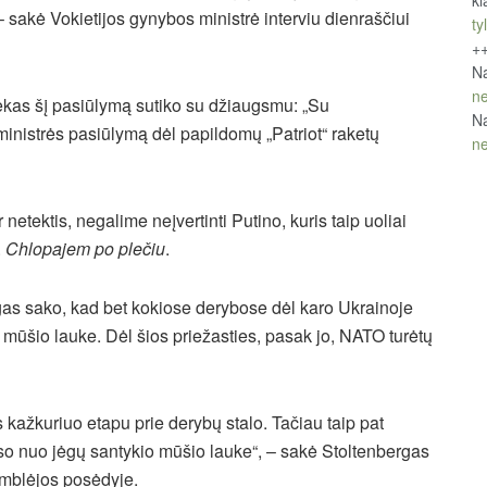
kl
– sakė Vokietijos gynybos ministrė interviu dienraščiui
tyl
+
Na
ne
kas šį pasiūlymą sutiko su džiaugsmu: „Su
Na
inistrės pasiūlymą dėl papildomų „Patriot“ raketų
ne
etektis, negalime neįvertinti Putino, kuris taip uoliai
.
Chlopajem po plečiu
.
as sako, kad bet kokiose derybose dėl karo Ukrainoje
kį mūšio lauke. Dėl šios priežasties, pasak jo, NATO turėtų
s kažkuriuo etapu prie derybų stalo. Tačiau taip pat
uso nuo jėgų santykio mūšio lauke“, – sakė Stoltenbergas
mblėjos posėdyje.