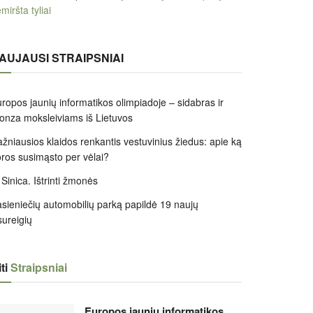
miršta tyliai
AUJAUSI STRAIPSNIAI
ropos jaunių informatikos olimpiadoje – sidabras ir
onza moksleiviams iš Lietuvos
žniausios klaidos renkantis vestuvinius žiedus: apie ką
ros susimąsto per vėlai?
 Sinica. Ištrinti žmonės
sieniečių automobilių parką papildė 19 naujų
sureigių
ti
Straipsniai
Europos jaunių informatikos