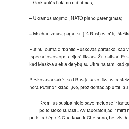
– Ginkluotės tiekimo didinimas;
– Ukrainos stojimo į NATO plano parengimas;
– Mechanizmas, pagal kurį iš Rusijos būtų išiešk
Putinui burna dirbantis Peskovas pareiškė, kad 
„specialiosios operacijos“ tikslas. Žurnalistai 
kad Maskva siekia derybų su Ukraina tam, kad gal
Peskovas atsakė, kad Rusija savo tikslus pasiek
nėra Putlino tikslas: „Ne, prezidentas apie tai jau
Kremlius susipainiojo savo meluose ir fanta
po to siekė surasti JAV laboratorijas ir mir
po to pabėgo iš Charkovo ir Chersono, bet vis da