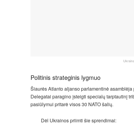
Ukrain
Politinis strateginis lygmuo
Šiaurės Atlanto aljanso parlamentinė asamblėja p
Delegatai paragino įsteigti specialų tarptautinį t
pasiūlymui pritarė visos 30 NATO šalių.
Dėl Ukrainos priimti šie sprendimai: