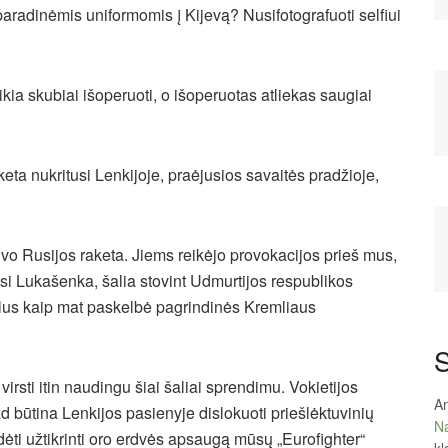
radinėmis uniformomis į Kijevą? Nusifotografuoti selfiui
eikia skubiai išoperuoti, o išoperuotas atliekas saugiai
ta nukritusi Lenkijoje, praėjusios savaitės pradžioje,
buvo Rusijos raketa. Jiems reikėjo provokacijos prieš mus,
si Lukašenka, šalia stovint Udmurtijos respublikos
alus kaip mat paskelbė pagrindinės Kremliaus
S
irsti itin naudingu šiai šaliai sprendimu. Vokietijos
An
 būtina Lenkijos pasienyje dislokuoti priešlėktuvinių
Na
dėti užtikrinti oro erdvės apsaugą mūsų „Eurofighter“