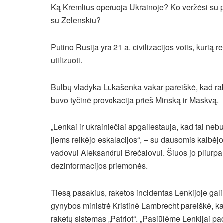
Ką Kremlius operuoja Ukrainoje? Ko veržėsi su pa
su Zelenskiu?
Putino Rusija yra 21 a. civilizacijos votis, kurią r
utilizuoti.
Bulbų vladyka Lukašenka vakar pareiškė, kad rake
buvo tyčinė provokacija prieš Minską ir Maskvą.
„Lenkai ir ukrainiečiai apgailestauja, kad tai ne
jiems reikėjo eskalacijos“, – su dausomis kalbėjo
vadovui Aleksandrui Brečalovui. Šiuos jo pliurp
dezinformacijos priemonės.
Tiesą pasakius, raketos incidentas Lenkijoje gali v
gynybos ministrė Kristinė Lambrecht pareiškė, kad
raketų sistemas „Patriot“. „Pasiūlėme Lenkijai pa