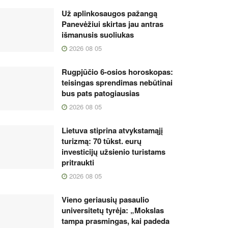
Už aplinkosaugos pažangą
Panevėžiui skirtas jau antras
išmanusis suoliukas
2026 08 05
Rugpjūčio 6-osios horoskopas:
teisingas sprendimas nebūtinai
bus pats patogiausias
2026 08 05
Lietuva stiprina atvykstamąjį
turizmą: 70 tūkst. eurų
investicijų užsienio turistams
pritraukti
2026 08 05
Vieno geriausių pasaulio
universitetų tyrėja: „Mokslas
tampa prasmingas, kai padeda