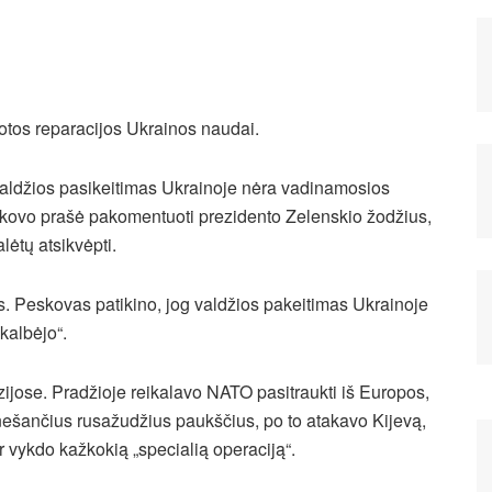
otos reparacijos Ukrainos naudai.
valdžios pasikeitimas Ukrainoje nėra vadinamosios
Peskovo prašė pakomentuoti prezidento Zelenskio žodžius,
ėtų atsikvėpti.
s. Peskovas patikino, jog valdžios pakeitimas Ukrainoje
 kalbėjo“.
zijose. Pradžioje reikalavo NATO pasitraukti iš Europos,
tį nešančius rusažudžius paukščius, po to atakavo Kijevą,
r vykdo kažkokią „specialią operaciją“.