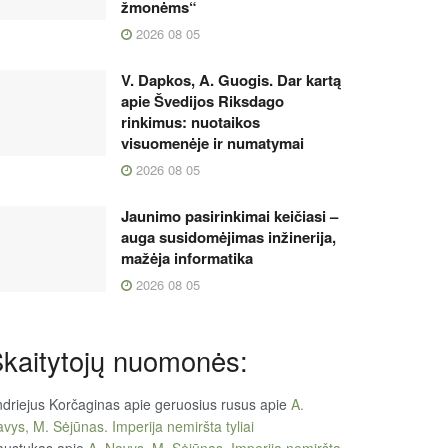
žmonėms“
2026 08 05
V. Dapkos, A. Guogis. Dar kartą
apie Švedijos Riksdago
rinkimus: nuotaikos
visuomenėje ir numatymai
2026 08 05
Jaunimo pasirinkimai keičiasi –
auga susidomėjimas inžinerija,
mažėja informatika
2026 08 05
kaitytojų nuomonės:
driejus Korčaginas apie geruosius rusus
apie
A.
vys, M. Sėjūnas. Imperija nemiršta tyliai