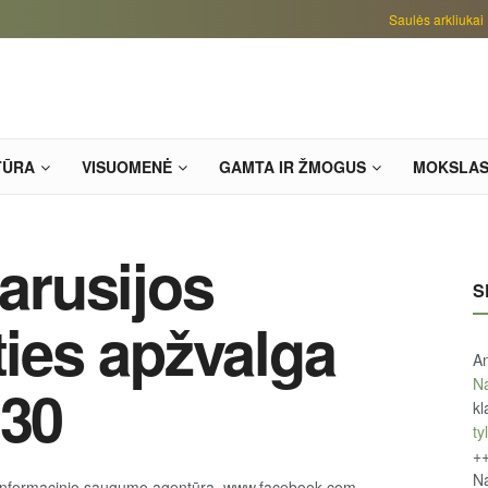
Saulės arkliukai
TŪRA
VISUOMENĖ
GAMTA IR ŽMOGUS
MOKSLA
tarusijos
S
ties apžvalga
An
Na
:30
kl
tyl
+
Na
informacinio saugumo agentūra, www.facebook.com,