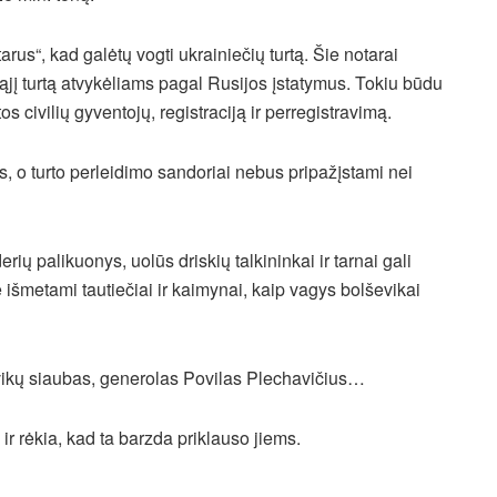
arus“, kad galėtų vogti ukrainiečių turtą. Šie notarai
ąjį turtą atvykėliams pagal Rusijos įstatymus. Tokiu būdu
etos civilių gyventojų, registraciją ir perregistravimą.
 o turto perleidimo sandoriai nebus pripažįstami nei
rių palikuonys, uolūs driskių talkininkai ir tarnai gali
ę išmetami tautiečiai ir kaimynai, kaip vagys bolševikai
evikų siaubas, generolas Povilas Plechavičius…
 ir rėkia, kad ta barzda priklauso jiems.