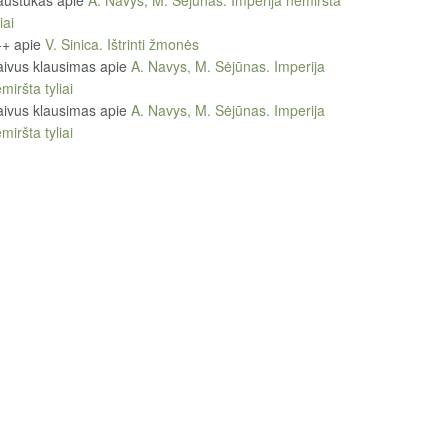
austukas
apie
A. Navys, M. Sėjūnas. Imperija nemiršta
iai
++
apie
V. Sinica. Ištrinti žmonės
ivus klausimas
apie
A. Navys, M. Sėjūnas. Imperija
miršta tyliai
ivus klausimas
apie
A. Navys, M. Sėjūnas. Imperija
miršta tyliai