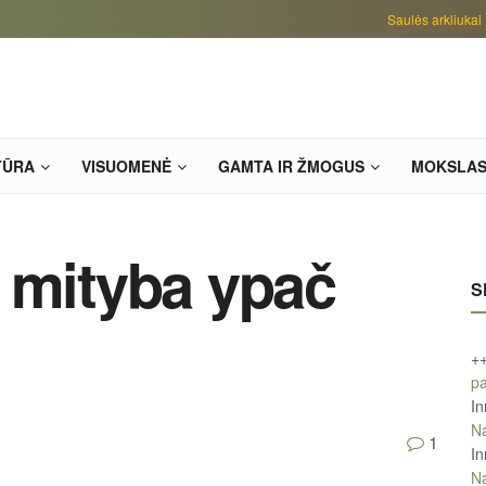
Saulės arkliukai
TŪRA
VISUOMENĖ
GAMTA IR ŽMOGUS
MOKSLA
 mityba ypač
S
+
pa
In
Na
1
In
Na