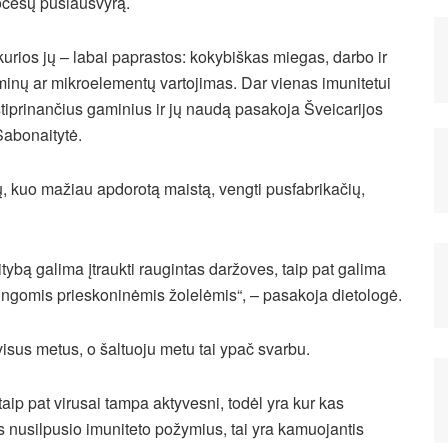
ocesų pusiausvyrą.
i kurios jų – labai paprastos: kokybiškas miegas, darbo ir
taminų ar mikroelementų vartojimas. Dar vienas imunitetui
stiprinančius gaminius ir jų naudą pasakoja Šveicarijos
Sabonaitytė.
ų, kuo mažiau apdorotą maistą, vengti pusfabrikačių,
itybą galima įtraukti raugintas daržoves, taip pat galima
dingomis prieskoninėmis žolelėmis“, – pasakoja dietologė.
visus metus, o šaltuoju metu tai ypač svarbu.
taip pat virusai tampa aktyvesni, todėl yra kur kas
us nusilpusio imuniteto požymius, tai yra kamuojantis