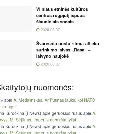
Vilniaus etninės kultūros
centras rugpjūtį išpuoš
šiaudiniais sodais
2026 08 07
Švaresnio uosto ritmu: atliekų
surinkimo laivas „Rasa“ –
laivyno naujokė
2026 08 07
kaitytojų nuomonės:
++
apie
A. Medalinskas. Ar Putinas lauks, kol NATO
sirengs?
na Kuročkina (I News) apie geruosius rusus
apie
A.
vys, M. Sėjūnas. Imperija nemiršta tyliai
na Kuročkina (I News) apie geruosius rusus
apie
A.
vys, M. Sėjūnas. Imperija nemiršta tyliai