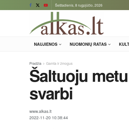
Šeštadienis, 8 rugpjūčio, 2026
NAUJIENOS
NUOMONIŲ RATAS
KUL
Pradžia
Gamta ir žmogus
Šaltuoju metu
svarbi
www.alkas.lt
2022-11-20 10:38:44