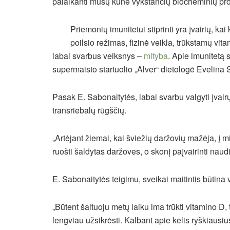
palaikanti mūsų kūne vykstančių biocheminių pr
Priemonių imunitetui stiprinti yra įvairių, ka
poilsio režimas, fizinė veikla, trūkstamų vi
labai svarbus veiksnys –
mityba
. Apie imunitetą 
supermaisto startuolio „Alver“ dietologė Evelina 
Pasak E. Sabonaitytės, labai svarbu valgyti įvair
transriebalų rūgščių.
„Artėjant žiemai, kai šviežių daržovių mažėja, į m
ruošti šaldytas daržoves, o skonį paįvairinti nau
E. Sabonaitytės teigimu, sveikai maitintis būtina 
„Būtent šaltuoju metų laiku ima trūkti vitamino D, 
lengviau užsikrėsti. Kalbant apie kelis ryškiausi