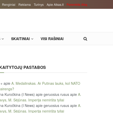
Renginiai
Reklama
Turinys
Apie Alkas.lt
Paremkite Alką
S
SKAITINIAI
VISI RAŠINIAI
KAITYTOJŲ PASTABOS
++
apie
A. Medalinskas. Ar Putinas lauks, kol NATO
sirengs?
na Kuročkina (I News) apie geruosius rusus
apie
A.
vys, M. Sėjūnas. Imperija nemiršta tyliai
na Kuročkina (I News) apie geruosius rusus
apie
A.
vys, M. Sėjūnas. Imperija nemiršta tyliai