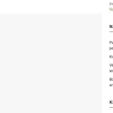
In
Na
N
Pa
pe
Ko
Vi
ie
Bū
ar
Ki