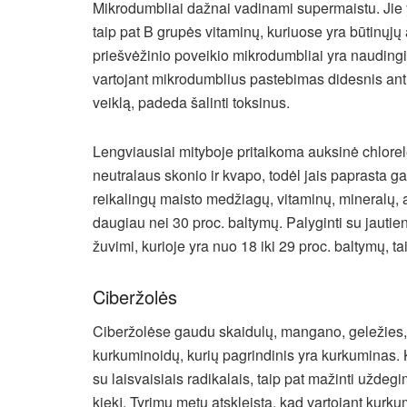
Mikrodumbliai dažnai vadinami supermaistu. Jie y
taip pat B grupės vitaminų, kuriuose yra būtinųjų 
priešvėžinio poveikio mikrodumbliai yra naudingi 
vartojant mikrodumblius pastebimas didesnis anti
veiklą, padeda šalinti toksinus.
Lengviausiai mityboje pritaikoma auksinė chlorel
neutralaus skonio ir kvapo, todėl jais paprasta g
reikalingų maisto medžiagų, vitaminų, mineralų, a
daugiau nei 30 proc. baltymų. Palyginti su jautien
žuvimi, kurioje yra nuo 18 iki 29 proc. baltymų, ta
Ciberžolės
Ciberžolėse gaudu skaidulų, mangano, geležies, k
kurkuminoidų, kurių pagrindinis yra kurkuminas. 
su laisvaisiais radikalais, taip pat mažinti uždegi
kiekį. Tyrimų metu atskleista, kad vartojant kurk