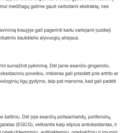
izmui medžiagų galime gauti vartodami ekstraktą, nes
vinimą kraujyje gali pagerinti kartu vartojami juodieji
 arbatinio šaukštelio alyvuogių aliejaus.
int sumažinti pykinimą. Dėl jame esančio gingerolio,
ksidaciniu poveikiu, imbieras gali prisidėti prie artrito ar
nkologinių ligų gydymo, taip pat manoma, kad gali padėti
 šaltiniu. Dėl joje esančių polisacharidų, polifenolių,
alatas (EGCG), veikiantis kaip stiprus antioksidantas, ir
 priešuždegiminiu, antibakteriniu, priešvėžiniu ir imuninį