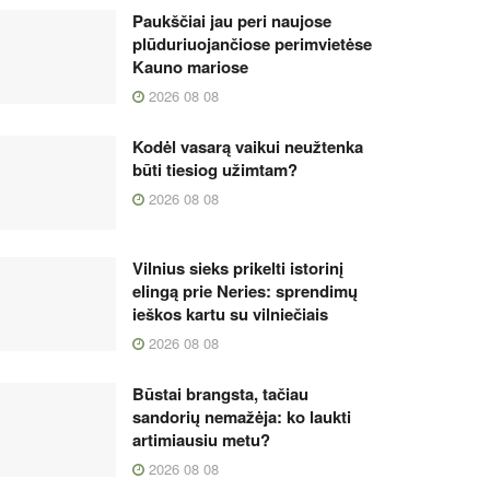
Paukščiai jau peri naujose
plūduriuojančiose perimvietėse
Kauno mariose
2026 08 08
Kodėl vasarą vaikui neužtenka
būti tiesiog užimtam?
2026 08 08
Vilnius sieks prikelti istorinį
elingą prie Neries: sprendimų
ieškos kartu su vilniečiais
2026 08 08
Būstai brangsta, tačiau
sandorių nemažėja: ko laukti
artimiausiu metu?
2026 08 08