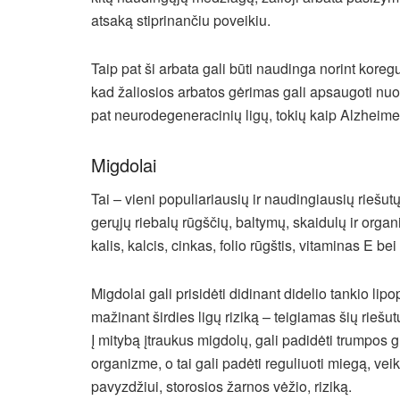
atsaką stiprinančiu poveikiu.
Taip pat ši arbata gali būti naudinga norint kore
kad žaliosios arbatos gėrimas gali apsaugoti nuo 
pat neurodegeneracinių ligų, tokių kaip Alzheimer
Migdolai
Tai – vieni populiariausių ir naudingiausių riešu
gerųjų riebalų rūgščių, baltymų, skaidulų ir orga
kalis, kalcis, cinkas, folio rūgštis, vitaminas E b
Migdolai gali prisidėti didinant didelio tankio lipo
mažinant širdies ligų riziką – teigiamas šių rieš
Į mitybą įtraukus migdolų, gali padidėti trumpos g
organizme, o tai gali padėti reguliuoti miegą, veik
pavyzdžiui, storosios žarnos vėžio, riziką.