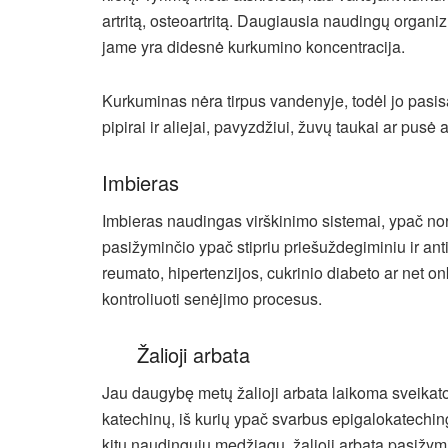
artritą, osteoartritą. Daugiausia naudingų organ
jame yra didesnė kurkumino koncentracija.
Kurkuminas nėra tirpus vandenyje, todėl jo pasisa
pipirai ir aliejai, pavyzdžiui, žuvų taukai ar pusė
Imbieras
Imbieras naudingas virškinimo sistemai, ypač nor
pasižyminčio ypač stipriu priešuždegiminiu ir antio
reumato, hipertenzijos, cukrinio diabeto ar net o
kontroliuoti senėjimo procesus.
Žalioji arbata
Jau daugybę metų žalioji arbata laikoma sveikatos
katechinų, iš kurių ypač svarbus epigalokateching
kitų naudingųjų medžiagų, žalioji arbata pasižymi