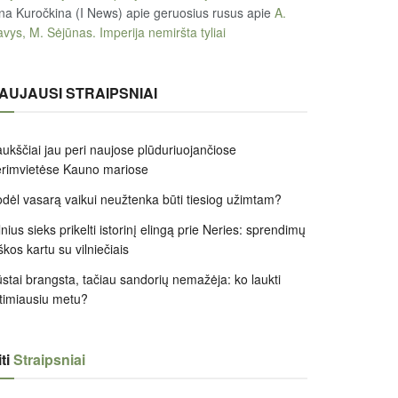
na Kuročkina (I News) apie geruosius rusus
apie
A.
vys, M. Sėjūnas. Imperija nemiršta tyliai
AUJAUSI STRAIPSNIAI
ukščiai jau peri naujose plūduriuojančiose
rimvietėse Kauno mariose
dėl vasarą vaikui neužtenka būti tiesiog užimtam?
lnius sieks prikelti istorinį elingą prie Neries: sprendimų
škos kartu su vilniečiais
stai brangsta, tačiau sandorių nemažėja: ko laukti
timiausiu metu?
ti
Straipsniai