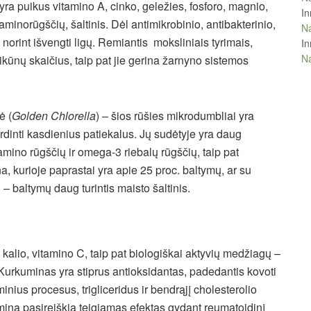
ra puikus vitamino A, cinko, geležies, fosforo, magnio,
In
aminorūgščių, šaltinis. Dėl antimikrobinio, antibakterinio,
Na
norint išvengti ligų. Remiantis moksliniais tyrimais,
In
Na
kūnų skaičius, taip pat jie gerina žarnyno sistemos
ė (
Golden Chlorella
) – šios rūšies mikrodumbliai yra
ardinti kasdienius patiekalus. Jų sudėtyje yra daug
mino rūgščių ir omega-3 riebalų rūgščių, taip pat
a, kurioje paprastai yra apie 25 proc. baltymų, ar su
i – baltymų daug turintis maisto šaltinis.
alio, vitamino C, taip pat biologiškai aktyvių medžiagų –
Kurkuminas yra stiprus antioksidantas, padedantis kovoti
minius procesus, trigliceridus ir bendrąjį cholesterolio
uminą pasireiškia teigiamas efektas gydant reumatoidinį