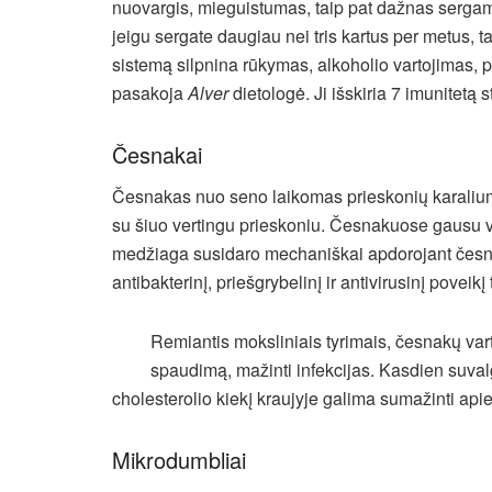
nuovargis, mieguistumas, taip pat dažnas sergam
jeigu sergate daugiau nei tris kartus per metus, t
sistemą silpnina rūkymas, alkoholio vartojimas, poi
pasakoja
Alver
dietologė. Ji išskiria 7 imunitetą 
Česnakai
Česnakas nuo seno laikomas prieskonių karaliu
su šiuo vertingu prieskoniu. Česnakuose gausu ve
medžiaga susidaro mechaniškai apdorojant česnaku
antibakterinį, priešgrybelinį ir antivirusinį poveik
Remiantis moksliniais tyrimais, česnakų varto
spaudimą, mažinti infekcijas. Kasdien suval
cholesterolio kiekį kraujyje galima sumažinti apie
Mikrodumbliai