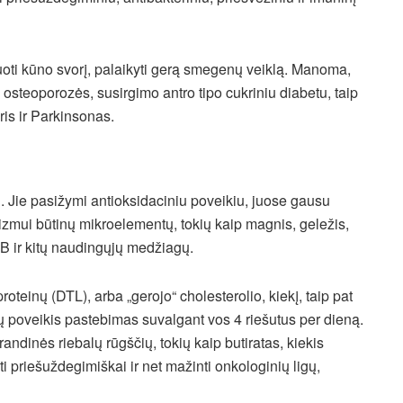
guoti kūno svorį, palaikyti gerą smegenų veiklą. Manoma,
osteoporozės, susirgimo antro tipo cukriniu diabetu, taip
is ir Parkinsonas.
tų. Jie pasižymi antioksidaciniu poveikiu, juose gausu
nizmui būtinų mikroelementų, tokių kaip magnis, geležis,
ei B ir kitų naudingųjų medžiagų.
proteinų (DTL), arba „gerojo“ cholesterolio, kiekį, taip pat
utų poveikis pastebimas suvalgant vos 4 riešutus per dieną.
randinės riebalų rūgščių, tokių kaip butiratas, kiekis
ti priešuždegimiškai ir net mažinti onkologinių ligų,