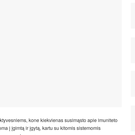
 aktyvesniems, kone kiekvienas susimąsto apie imuniteto
oma į įgimtą ir įgytą, kartu su kitomis sistemomis