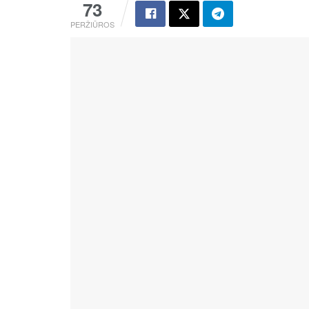
73
PERŽIŪROS