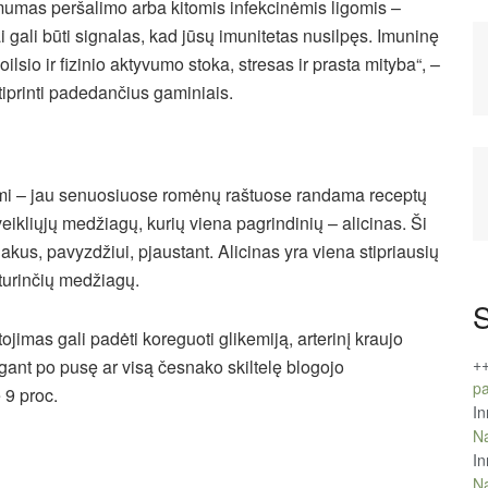
umas peršalimo arba kitomis infekcinėmis ligomis –
ai gali būti signalas, kad jūsų imunitetas nusilpęs. Imuninę
lsio ir fizinio aktyvumo stoka, stresas ir prasta mityba“, –
stiprinti padedančius gaminiais.
mi – jau senuosiuose romėnų raštuose randama receptų
ikliųjų medžiagų, kurių viena pagrindinių – alicinas. Ši
s, pavyzdžiui, pjaustant. Alicinas yra viena stipriausių
į turinčių medžiagų.
S
jimas gali padėti koreguoti glikemiją, arterinį kraujo
+
gant po pusę ar visą česnako skiltelę blogojo
pa
 9 proc.
In
Na
In
Na