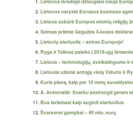
Lietuvos išradėjai džiaugiasi nauja Euro
Lietuvos narystė Europos kosmoso agentū
Lietuva subūrė Europos etninių religijų
Seimas priėmė Gegužės 3-iosios deklarac
Lietuvių startuolis – antras Europoje!
Ryga ir Talinas pateko į 2018-ųjų išmania
Lietuva – technologijų, sveikatingumo i
Lietuviai užėmė antrąją vietą Vidurio ir
Kuria planą, kaip per 10 metų suvaldysim
A. Armonaitė: Svarbu pasirengti geram e
Bus tariamasi kaip auginti startuolius
Švaresnei gamybai – 40 mln. eurų