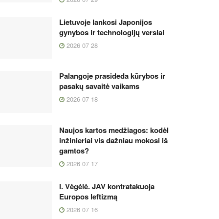
Lietuvoje lankosi Japonijos
gynybos ir technologijų verslai
2026 07 28
Palangoje prasideda kūrybos ir
pasakų savaitė vaikams
2026 07 18
Naujos kartos medžiagos: kodėl
inžinieriai vis dažniau mokosi iš
gamtos?
2026 07 17
I. Vėgėlė. JAV kontratakuoja
Europos leftizmą
2026 07 16