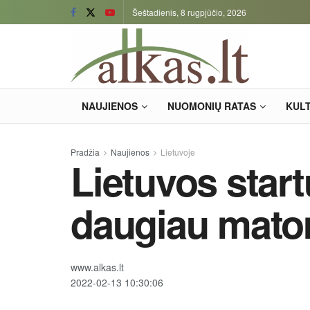
Šeštadienis, 8 rugpjūčio, 2026
NAUJIENOS
NUOMONIŲ RATAS
KUL
Pradžia
Naujienos
Lietuvoje
Lietuvos star
daugiau mat
www.alkas.lt
2022-02-13 10:30:06