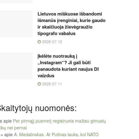
Lietuvos miškuose išbandomi
išmanūs įrenginiai, kurie gaudo
ir skaičiuoja žievėgraužio
tipografo vabalus
2026 07 12
Įkėlėte nuotrauką į
„Instagram“? Ji gali būti
panaudota kuriant naujus DI
vaizdus
2026 07 11
kaitytojų nuomonės:
le
apie
Per pirmąjį pusmetį registruota mažiau gimusių
ikų nei pernai
++
apie
A. Medalinskas. Ar Putinas lauks, kol NATO