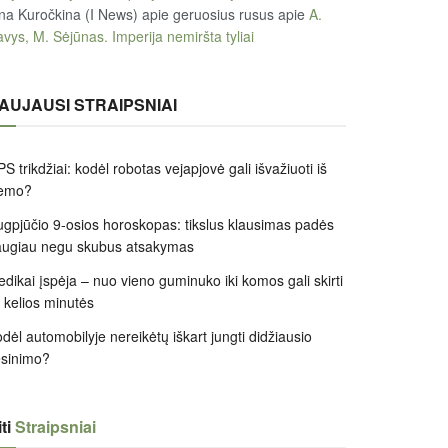
na Kuročkina (I News) apie geruosius rusus
apie
A.
vys, M. Sėjūnas. Imperija nemiršta tyliai
AUJAUSI STRAIPSNIAI
S trikdžiai: kodėl robotas vejapjovė gali išvažiuoti iš
iemo?
gpjūčio 9-osios horoskopas: tikslus klausimas padės
augiau negu skubus atsakymas
dikai įspėja – nuo vieno guminuko iki komos gali skirti
k kelios minutės
dėl automobilyje nereikėtų iškart jungti didžiausio
ėsinimo?
ti
Straipsniai