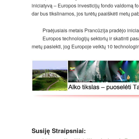
iniciatyvą – Europos investicijų fondo valdomą fo
dar bus tikslinamos, jos turėtų paaiškėti metų pa
Praėjusiais metais Prancūzija pradėjo inici
Europos technologijų sektorių ir skatinti pas
metų pasiekti, jog Europoje veiktų 10 technologini
Susiję Straipsniai: