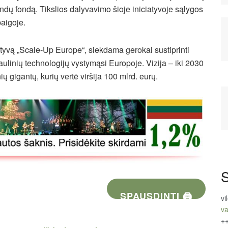
ndų fondą. Tikslios dalyvavimo šioje iniciatyvoje sąlygos
baigoje.
atyvą „Scale-Up Europe“, siekdama gerokai sustiprinti
aulinių technologijų vystymąsi Europoje. Vizija – iki 2030
ų gigantų, kurių vertė viršija 100 mlrd. eurų.
S
SPAUSDINTI 🖨
vi
va
+