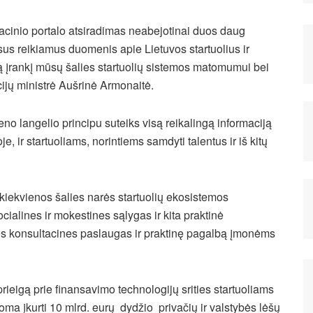
acinio portalo atsiradimas neabejotinai duos daug
isus reikiamus duomenis apie Lietuvos startuolius ir
ną įrankį mūsų šalies startuolių sistemos matomumui bei
cijų ministrė Aušrinė Armonaitė.
ieno langelio principu suteiks visą reikalingą informaciją
e, ir startuoliams, norintiems samdyti talentus ir iš kitų
iekvienos šalies narės startuolių ekosistemos
alines ir mokestines sąlygas ir kita praktinė
ines konsultacines paslaugas ir praktinę pagalbą įmonėms
prieigą prie finansavimo technologijų srities startuoliams
ma įkurti 10 mlrd. eurų dydžio privačių ir valstybės lėšų