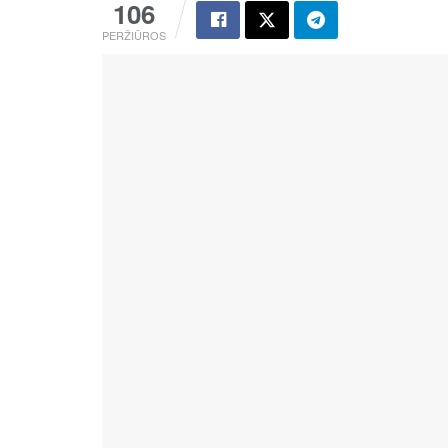
106
PERŽIŪROS