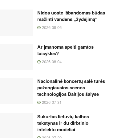
Nidos uoste išbandomas būdas
mažinti vandens „žydėjimą“
2026 08 06
Ar įmanoma apeiti gamtos
taisykles?
2026 08 04
Nacionalinė koncertų salė turės
pažangiausios scenos
technologijos Baltijos šalyse
2026 07 31
Sukurtas lietuvių kalbos
tekstynas ir du dirbtinio
intelekto modeliai
2026 07 29