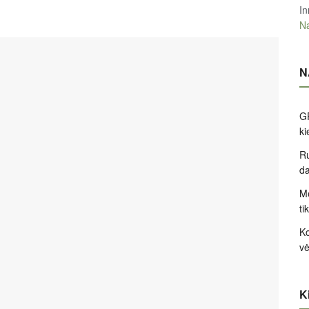
In
Na
N
GP
k
Ru
d
Me
ti
Ko
v
Ki