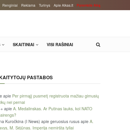
Renginiai
Reklama
Turinys
Apie Alkas.lt
Paremkite Alką
S
SKAITINIAI
VISI RAŠINIAI
KAITYTOJŲ PASTABOS
le
apie
Per pirmąjį pusmetį registruota mažiau gimusių
ikų nei pernai
++
apie
A. Medalinskas. Ar Putinas lauks, kol NATO
sirengs?
na Kuročkina (I News) apie geruosius rusus
apie
A.
vys, M. Sėjūnas. Imperija nemiršta tyliai