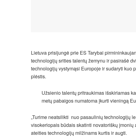
Lietuva prisijungė prie ES Tarybai pirmininkauja
technologijų srities talentų žemynu ir pasirašė dv
technologijų vystymąsi Europoje ir sudaryti kuo p
plėstis.
Užsienio talentų pritraukimas išskiriamas kaip
metų pabaigos numatoma įkurti vieningą Eur
„Turime neatsilikti nuo pasaulinių technologijų 
visokeriopais būdais skatinti novatoriškų įmonių 
ateities technologijų milžinams kurtis ir augti.