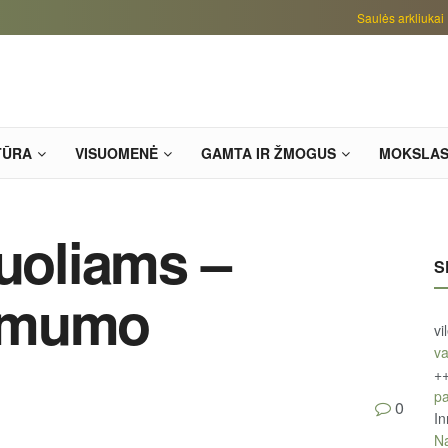
Saulės arkliukai
TŪRA
VISUOMENĖ
GAMTA IR ŽMOGUS
MOKSLA
tuoliams –
S
omumo
vi
va
+
pa
0
In
Na