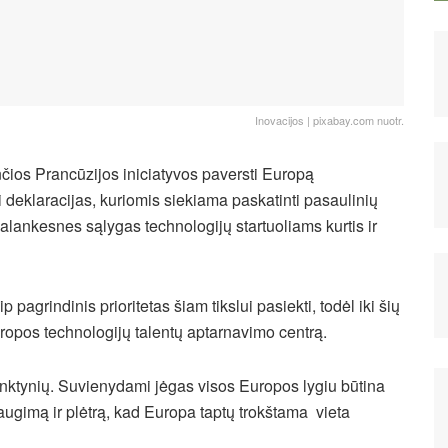
Inovacijos | pixabay.com nuotr.
nčios Prancūzijos iniciatyvos paversti Europą
i deklaracijas, kuriomis siekiama paskatinti pasaulinių
alankesnes sąlygas technologijų startuoliams kurtis ir
 pagrindinis prioritetas šiam tikslui pasiekti, todėl iki šių
opos technologijų talentų aptarnavimo centrą.
lenktynių. Suvienydami jėgas visos Europos lygiu būtina
augimą ir plėtrą, kad Europa taptų trokštama vieta