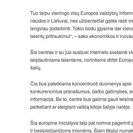
Tuo tarpu vieningo visų Europos valstybių inform
naudos ir Lietuvai, nes užsieniečiai galės rasti v
lengviau įsidarbinti. Tokiu būdu įgysime dar vie
talentų pritraukimui“, – sako ekonomikos ir inova
Šis centras ir su juo susijusi interneto svetainė v
tarptautiniams talentams, norintiems dirbti Europoj
šalių.
Čia bus pateikiama koncentruoti duomenys apie k
konkurencinius pranašumus, darbo galimybes, soci
informacija. Be to, centre bus galima gauti teis
perkeliant ar steigiant veiklą kitoje šalyje narėje.
Šia europine iniciatyva taip pat norima pagerinti 
ir besiplečiančioms įmonėms. Šiam tikslui numato