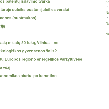
pos patentų išdavimo tvarka
pa
In
roje suteiks postūmį ateities verslui
Na
 žmones (nuotraukos)
In
Na
iją
In
Na
usių miestų 50-tuką, Vilnius – ne
r ekologiškos gyvensenos šalis?
 Rytų Europos regiono energetikos varžytuvėse
e vėžį
konomikos startui po karantino