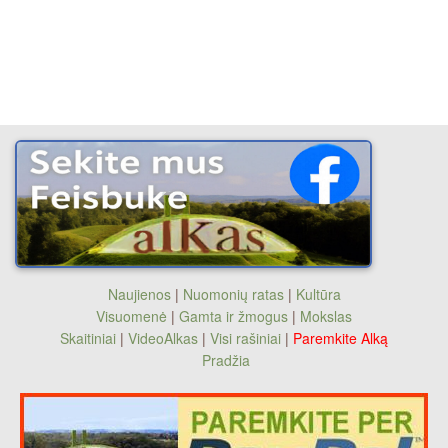
Naujienos
|
Nuomonių ratas
|
Kultūra
Visuomenė
|
Gamta ir žmogus
|
Mokslas
Skaitiniai
|
VideoAlkas
|
Visi rašiniai
|
Paremkite Alką
Pradžia