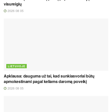
visureigių
2026 08 05
LIETUVOJE
Apklausa: dauguma už tai, kad sunkiasvoriai būtų
apmokestinami pagal keliams daromą poveikį
2026 08 05