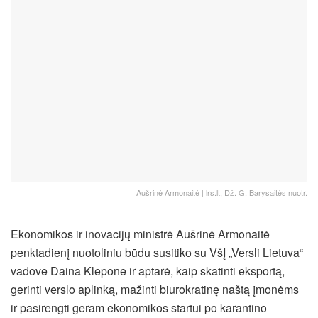
Aušrinė Armonaitė | lrs.lt, Dž. G. Barysaitės nuotr.
Ekonomikos ir inovacijų ministrė Aušrinė Armonaitė
penktadienį nuotoliniu būdu susitiko su VšĮ „Versli Lietuva“
vadove Daina Klepone ir aptarė, kaip skatinti eksportą,
gerinti verslo aplinką, mažinti biurokratinę naštą įmonėms
ir pasirengti geram ekonomikos startui po karantino