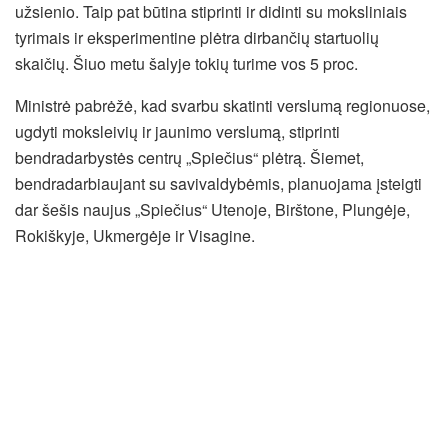
užsienio. Taip pat būtina stiprinti ir didinti su moksliniais
tyrimais ir eksperimentine plėtra dirbančių startuolių
skaičių. Šiuo metu šalyje tokių turime vos 5 proc.
Ministrė pabrėžė, kad svarbu skatinti verslumą regionuose,
ugdyti moksleivių ir jaunimo verslumą, stiprinti
bendradarbystės centrų „Spiečius“ plėtrą. Šiemet,
bendradarbiaujant su savivaldybėmis, planuojama įsteigti
dar šešis naujus „Spiečius“ Utenoje, Birštone, Plungėje,
Rokiškyje, Ukmergėje ir Visagine.