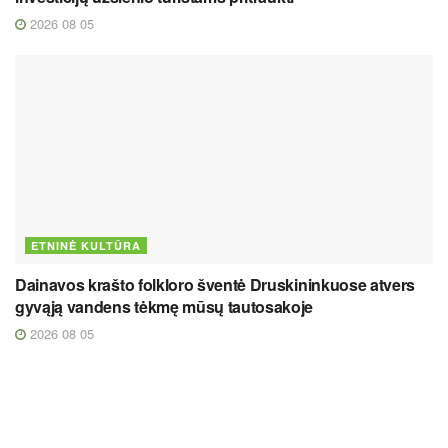
2026 08 05
ETNINĖ KULTŪRA
Dainavos krašto folkloro šventė Druskininkuose atvers
gyvąją vandens tėkmę mūsų tautosakoje
2026 08 05