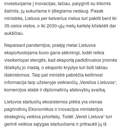
investuojama į inovacijas, tačiau, palyginti su kitomis
šalimis, jų sukuriama ir įdiegiama nedaug. Pasak
ministrės, Lietuva per ketverius metus turi pakilti bent iki
35-osios vietos, o iki 2030-ųjų metų kartelę kilstelėti dar
aukščiau.
Nepaisant pandemijos, praėję metai Lietuvos
eksportuotojams buvo gana sėkmingi, todėl reikia
visokeriopai stengtis, kad eksportą padidinusios įmonės
išlaikytų jo mastą, o eksporto kryptys turi būti labiau
išskirstomos. Taip pat ministrė pabrėžia keitimosi
informacija tarp užsienyje veikiančių „Verslios Lietuvos“,
komercijos atašė ir diplomatinių atstovybių svarbą.
Lietuvos startuolių ekosistemos plėtra yra vienas
pagrindinių Ekonomikos ir inovacijos ministerijos
strateginių veiklos prioritetų. Todėl „Versli Lietuva“ turi
gerinti veiklos sąlygas startuoliams ir pritraukti jų iš