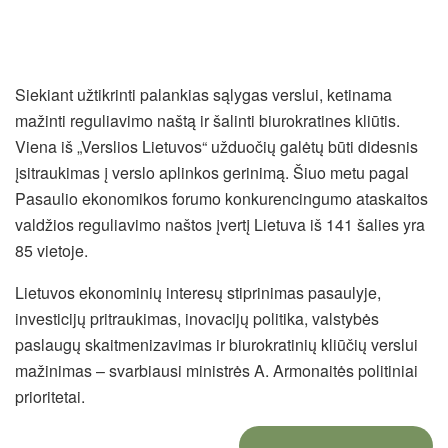
Siekiant užtikrinti palankias sąlygas verslui, ketinama
mažinti reguliavimo naštą ir šalinti biurokratines kliūtis.
Viena iš „Verslios Lietuvos“ užduočių galėtų būti didesnis
įsitraukimas į verslo aplinkos gerinimą. Šiuo metu pagal
Pasaulio ekonomikos forumo konkurencingumo ataskaitos
valdžios reguliavimo naštos įvertį Lietuva iš 141 šalies yra
85 vietoje.
Lietuvos ekonominių interesų stiprinimas pasaulyje,
investicijų pritraukimas, inovacijų politika, valstybės
paslaugų skaitmenizavimas ir biurokratinių kliūčių verslui
mažinimas – svarbiausi ministrės A. Armonaitės politiniai
prioritetai.