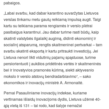
pabaigos.
„Labai svarbu, kad dabar karantino suvaržytas Lietuvos
verslas tinkamu metu gautų reikiamą impulsą augti. Taigi
kartu su teikiama parama rengiamės ir verslo plėtrai
pasibaigus karantinui. Jau dabar turime rasti būdų, kaip
skatinti valstybės ilgalaikį augimą, didinti ekonominį ir
socialinį atsparumą, rengtis skaitmeninei pertvarkai – tam
svarbu skatinti eksportą ir kartu pritraukti investicijų. Jei
Lietuva nenori likti vidutinių pajamų spąstuose, turime
persiorientuoti į aukštos pridėtinės vertės ir skaitmeninės
bei ir inovatyvios pramonės kūrimą, siekti aktyvesnio
mokslo ir verslo atstovų bendradarbiavimo“, – sako
ekonomikos ir inovacijų ministrė A. Armonaitė.
Pernai Pasauliniame inovacijų indekse, kuriame
vertinamas išlaidų inovacijoms dydis, Lietuva užėmė 40-
ąją vietą iš 131 – tai rodo, kad šalyje nemažai