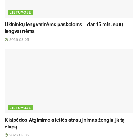
LIETUVOJE
Ūkininkų lengvatinėms paskoloms – dar 15 mln. eurų
lengvatinėms
2026 08 05
LIETUVOJE
Klaipėdos Atgimimo aikštės atnaujinimas žengia į kitą
etapą
2026 08 05