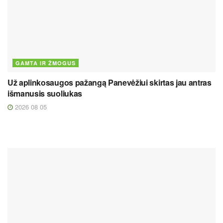
GAMTA IR ŽMOGUS
Už aplinkosaugos pažangą Panevėžiui skirtas jau antras
išmanusis suoliukas
2026 08 05