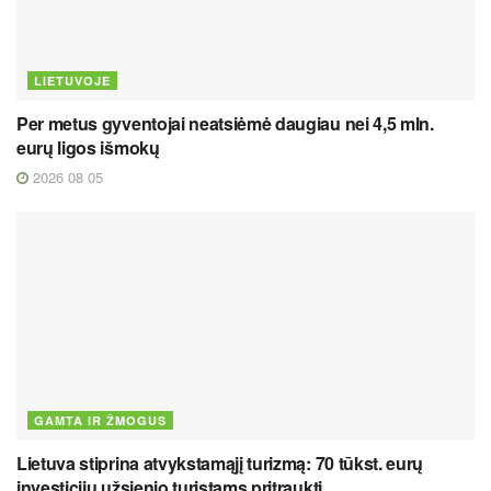
LIETUVOJE
Per metus gyventojai neatsiėmė daugiau nei 4,5 mln.
eurų ligos išmokų
2026 08 05
GAMTA IR ŽMOGUS
Lietuva stiprina atvykstamąjį turizmą: 70 tūkst. eurų
investicijų užsienio turistams pritraukti