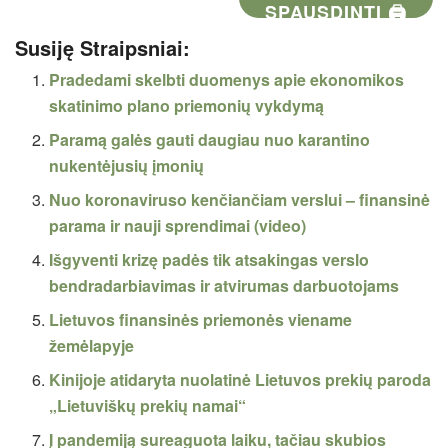
SPAUSDINTI 🖨
Susiję Straipsniai:
Pradedami skelbti duomenys apie ekonomikos
skatinimo plano priemonių vykdymą
Paramą galės gauti daugiau nuo karantino
nukentėjusių įmonių
Nuo koronaviruso kenčiančiam verslui – finansinė
parama ir nauji sprendimai (video)
Išgyventi krizę padės tik atsakingas verslo
bendradarbiavimas ir atvirumas darbuotojams
Lietuvos finansinės priemonės viename
žemėlapyje
Kinijoje atidaryta nuolatinė Lietuvos prekių paroda
„Lietuviškų prekių namai“
Į pandemiją sureaguota laiku, tačiau skubios