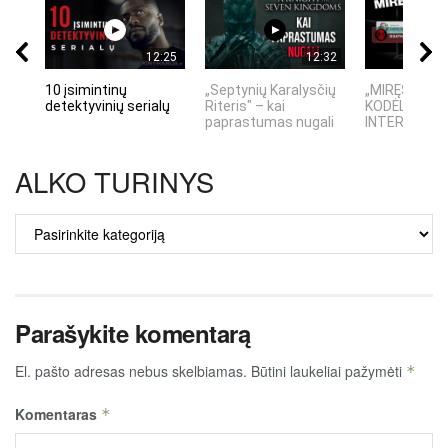
12:25
12:32
10 įsimintinų
„Septynių Karalysčių
„MIRĘS INTE
detektyvinių serialų
Riteris" – kai
KODĖL DIDŽIO
paprastumas nugali
INTERNETO N
ALKO TURINYS
ALKO
TURINYS
Parašykite komentarą
El. pašto adresas nebus skelbiamas.
Būtini laukeliai pažymėti
*
Komentaras
*