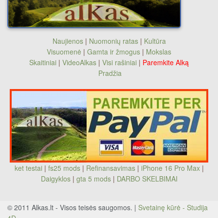
Naujienos
|
Nuomonių ratas
|
Kultūra
Visuomenė
|
Gamta ir žmogus
|
Mokslas
Skaitiniai
|
VideoAlkas
|
Visi rašiniai
|
Paremkite Alką
Pradžia
ket testai
|
fs25 mods
|
Refinansavimas
|
iPhone 16 Pro Max
|
Daigyklos
|
gta 5 mods
|
DARBO SKELBIMAI
© 2011 Alkas.lt - Visos teisės saugomos. |
Svetainę kūrė - Studija
4D