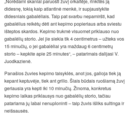
„Norėdami skaniai paruošti žuvį orkaitėje, rinkitės ją
didesnę, tokią kaip atlantinė menkė, ir supjaustykite
didesniais gabalėliais. Taip pat svarbu nepamiršti, kad
gabalėlius reikėtų dėti ant kepimo popieriaus arba sviestu
išteptos skardos. Kepimo trukmė visuomet priklauso nuo
gabalėlių storio. Jei jie siekia tik 4 centimetrus – užteks vos
15 minučių, o jei gabalėliai yra maždaug 6 centimetrų
storio – kepkite apie 25 minutes“, – patarimais dalijasi V.
Juodkazienė.
Panašios žuvies kepimo taisyklės, anot jos, galioja tiek ją
kepant keptuvėje, tiek ant grilio. Šiais būdais ruošiamą žuvį
geriausia yra kepti iki 10 minučių. Žinoma, konkretus
kepimo laikas priklausys nuo gabalėlių storio, tačiau
patariama jų labai nenuploninti – taip žuvis išliks sultinga ir
neišsausės.