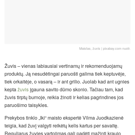
Maistas, žuvis | pixabay.com nuotr.
Žuvis – vienas labiausiai vertinamų ir rekomenduojamų
produktų. Ją nesudėtingai paruošti galima tiek keptuvėje,
tiek orkaitėje, o vasarą – ir ant grilio. Juolab kad ant ugnies
kepta
žuvis
įgauna savito dūmo skonio. Tačiau tam, kad
žuvis tirptų burnoje, reikia žinoti ir kelias pagrindines jos
paruošimo taisykles.
Prekybos tinklo „Iki“ maisto ekspertė Vilma Juodkazienė
teigia, kad žuvį valgyti reikėtų kelis kartus per savaitę.
Reguliarus žuvies vartojimas gali padėti mažinti kraujo