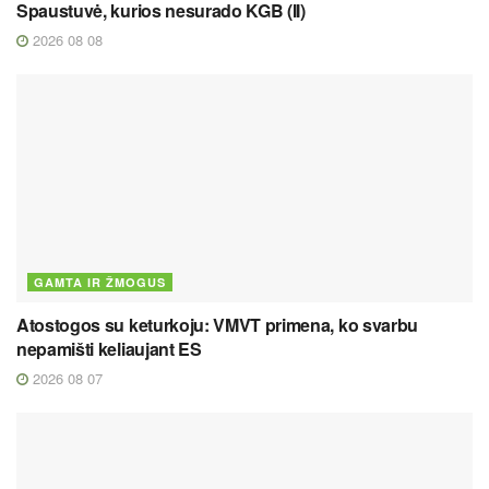
Spaustuvė, kurios nesurado KGB (II)
2026 08 08
GAMTA IR ŽMOGUS
Atostogos su keturkoju: VMVT primena, ko svarbu
nepamišti keliaujant ES
2026 08 07