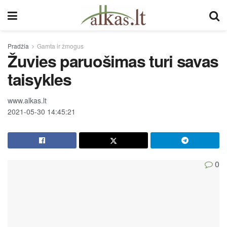
Pradžia
Gamta ir žmogus
Žuvies paruošimas turi savas
taisykles
www.alkas.lt
2021-05-30 14:45:21
0