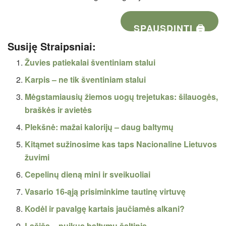
SPAUSDINTI 🖨
Susiję Straipsniai:
Žuvies patiekalai šventiniam stalui
Karpis – ne tik šventiniam stalui
Mėgstamiausių žiemos uogų trejetukas: šilauogės,
braškės ir avietės
Plekšnė: mažai kalorijų – daug baltymų
Kitąmet sužinosime kas taps Nacionaline Lietuvos
žuvimi
Cepelinų dieną mini ir sveikuoliai
Vasario 16-ąją prisiminkime tautinę virtuvę
Kodėl ir pavalgę kartais jaučiamės alkani?
Lašiša – puikus baltymų šaltinis