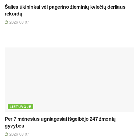
Šalies ūkininkai vėl pagerino žieminių kviečių derliaus
rekordą
2026 08 07
LIETUVOJE
Per 7 mėnesius ugniagesiai išgelbėjo 247 žmonių
gyvybes
2026 08 07