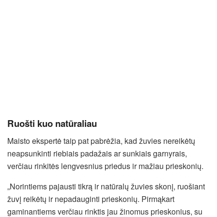
Ruošti kuo natūraliau
Maisto ekspertė taip pat pabrėžia, kad žuvies nereikėtų
neapsunkinti riebiais padažais ar sunkiais garnyrais,
verčiau rinkitės lengvesnius priedus ir mažiau prieskonių.
„Norintiems pajausti tikrą ir natūralų žuvies skonį, ruošiant
žuvį reikėtų ir nepadauginti prieskonių. Pirmąkart
gaminantiems verčiau rinktis jau žinomus prieskonius, su