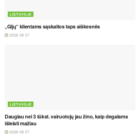
LIETUVOJE
„Gijų“ klientams sąskaitos taps aiškesnės
2026 08 07
LIETUVOJE
Daugiau nei 3 tūkst. vairuotojų jau žino, kaip degalams
išleisti mažiau
2026 08 07