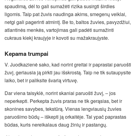
spaudimą, dėl to gali sumažėti rizika susirgti širdies
ligomis. Taip pat žuvis naudinga akims, smegenų veiklai,
netgi gali pagerinti atmintį. Be to, baltos žuvies, pavyzdžiui,
atlantinės menkės, vartojimas gali padėti sumažinti
cukraus kiekį kraujyje ir kovoti su mažakraujyste.
Kepama trumpai
V. Juodkazienė sako, kad norint greitai ir paprastai paruošti
žuvį, geriausia ją pirkti jau išskrostą. Taip ne tik sutaupysite
laiko, bet ir paliksite švarią virtuvę.
Dar viena taisyklė, norint skaniai paruošti žuvį, – jos
neperkepti. Perkepta žuvis praras ne tik gerąsias, bet ir
skonines savybes, tekstūrą. Vienas lengviausių žuvies
paruošimo būdų – iškepti ją orkaitėje. Tai ypač paprastas
būdas, kuris nereikalaus daug žinių ir pastangų.