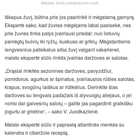
Maistas, žuvis | pixabay.com nuotr.
Iškepus žuvį, būtina prie jos pasirinkti ir mėgstamą garnyrą.
Ekspertė sako, kad žuvies mėgėjams labai pasisekė, nes
prie žuvies tinka patys įvairiausi priedai: nuo lietuvių
pamėgtų bulvių iki ryžių, kuskuso ar grikių. Mėgstantiems
lengvesnius patiekalus arba žuvį valgant vakarienei,
maisto ekspertė siūlo rinktis įvairias daržoves ar salotas.
„Drąsiai rinkitės sezonines daržoves, pavyzdžiui,
pomidorus, agurkus ar špinatus, įvairiausios rūšies salotas,
krapus, svogūnų laiškus ar ridikėlius. Derinkite šias
daržoves su lengvais padažais iš alyvuogių aliejaus, o jei
norisi dar gaivesnių salotų – galite jas pagardinti graikišku
jogurtu ar grietine“, – sako V. Juodkazienė.
Maisto ekspertė siūlo ir paprastą atlantinės menkės su
kalendra ir ciberžole receptą.