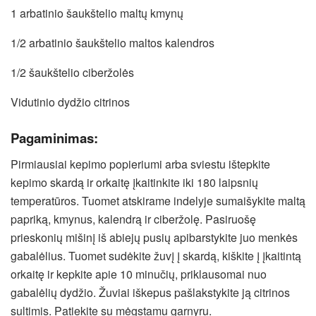
1 arbatinio šaukštelio maltų kmynų
1/2 arbatinio šaukštelio maltos kalendros
1/2 šaukštelio ciberžolės
Vidutinio dydžio citrinos
Pagaminimas:
Pirmiausiai kepimo popieriumi arba sviestu ištepkite
kepimo skardą ir orkaitę įkaitinkite iki 180 laipsnių
temperatūros. Tuomet atskirame indelyje sumaišykite maltą
papriką, kmynus, kalendrą ir ciberžolę. Pasiruošę
prieskonių mišinį iš abiejų pusių apibarstykite juo menkės
gabalėlius. Tuomet sudėkite žuvį į skardą, kiškite į įkaitintą
orkaitę ir kepkite apie 10 minučių, priklausomai nuo
gabalėlių dydžio. Žuviai iškepus pašlakstykite ją citrinos
sultimis. Patiekite su mėgstamu garnyru.