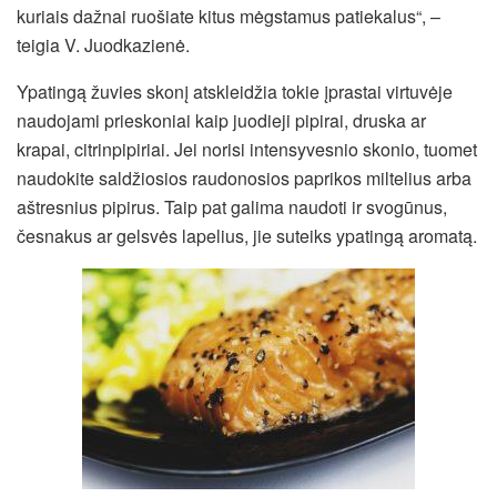
kuriais dažnai ruošiate kitus mėgstamus patiekalus“, –
teigia V. Juodkazienė.
Ypatingą žuvies skonį atskleidžia tokie įprastai virtuvėje
naudojami prieskoniai kaip juodieji pipirai, druska ar
krapai, citrinpipiriai. Jei norisi intensyvesnio skonio, tuomet
naudokite saldžiosios raudonosios paprikos miltelius arba
aštresnius pipirus. Taip pat galima naudoti ir svogūnus,
česnakus ar gelsvės lapelius, jie suteiks ypatingą aromatą.