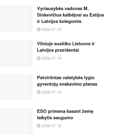
Vyriausybės vadovas M.
Sinkevičius kalbėjosi su Estijos
ir Latvijos kolegomis
2026 07 15
Vilniuje susitiko Lietuvos ir
Latvijos prezidentai
2026 07 15
Patvirtintas valstybės lygio
gyventojų evakavimo planas
2026 07 14
ESO primena kasant žemę
laikytis saugumo
2026 07 13