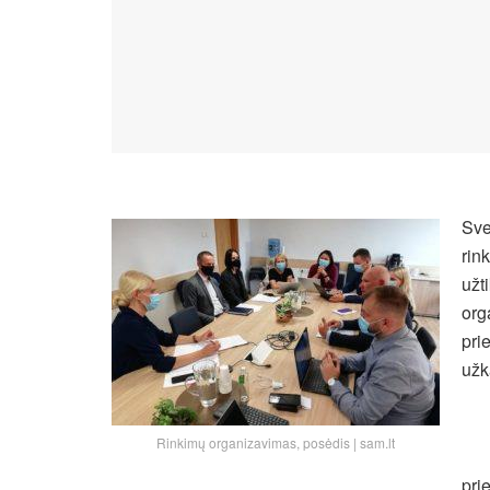
Sve
rin
užt
org
pri
užk
Rinkimų organizavimas, posėdis | sam.lt
pri