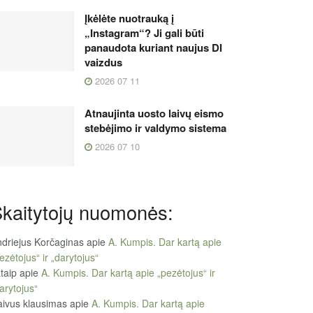
Įkėlėte nuotrauką į
„Instagram“? Ji gali būti
panaudota kuriant naujus DI
vaizdus
2026 07 11
Atnaujinta uosto laivų eismo
stebėjimo ir valdymo sistema
2026 07 10
kaitytojų nuomonės:
driejus Korčaginas
apie
A. Kumpis. Dar kartą apie
ezėtojus“ ir „darytojus“
taip
apie
A. Kumpis. Dar kartą apie „pezėtojus“ ir
arytojus“
ivus klausimas
apie
A. Kumpis. Dar kartą apie