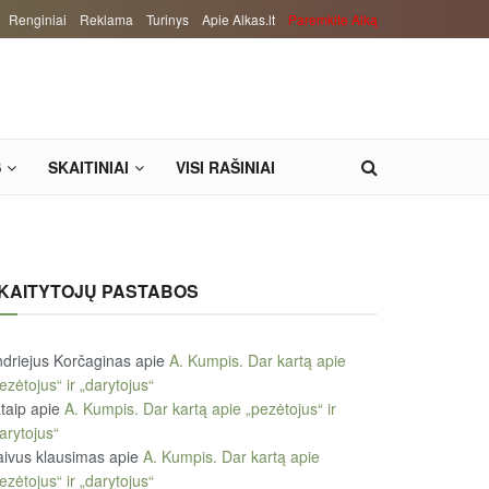
Renginiai
Reklama
Turinys
Apie Alkas.lt
Paremkite Alką
S
SKAITINIAI
VISI RAŠINIAI
KAITYTOJŲ PASTABOS
driejus Korčaginas
apie
A. Kumpis. Dar kartą apie
ezėtojus“ ir „darytojus“
taip
apie
A. Kumpis. Dar kartą apie „pezėtojus“ ir
arytojus“
ivus klausimas
apie
A. Kumpis. Dar kartą apie
ezėtojus“ ir „darytojus“