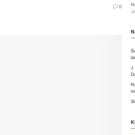
Na
0
„p
N
Šv
la
J.
D
Ru
tv
Sl
Ki