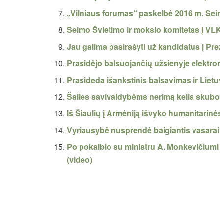
„Vilniaus forumas“ paskelbė 2016 m. Sei
Seimo Švietimo ir mokslo komitetas į VL
Jau galima pasirašyti už kandidatus į Pr
Prasidėjo balsuojančių užsienyje elektron
Prasideda išankstinis balsavimas ir Liet
Šalies savivaldybėms nerimą kelia skubot
Iš Šiaulių į Armėniją išvyko humanitari
Vyriausybė nusprendė baigiantis vasarai le
Po pokalbio su ministru A. Monkevičiumi
(video)