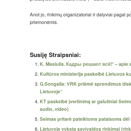
Anot jo, rinkimų organizatoriai ir dalyviai pagal
priemonėmis.
Susiję Straipsniai:
K. Masiulis. Кадры решают всё!* – apie 
Kultūros ministerija paskelbė Lietuvos ku
G.Songaila: VRK priėmė sprendimus diskri
Lietuvoje“
KT paskelbė įvertinimą ar galutiniai Seimo 
audio, video)
Seimas pritarė pateiktoms pataisoms dėl 
Lietuvoje vyksta savivaldos rinkimai (rin