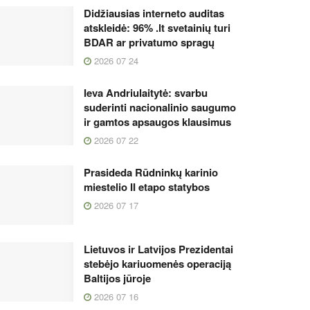
Didžiausias interneto auditas
atskleidė: 96% .lt svetainių turi
BDAR ar privatumo spragų
2026 07 24
Ieva Andriulaitytė: svarbu
suderinti nacionalinio saugumo
ir gamtos apsaugos klausimus
2026 07 22
Prasideda Rūdninkų karinio
miestelio II etapo statybos
2026 07 17
Lietuvos ir Latvijos Prezidentai
stebėjo kariuomenės operaciją
Baltijos jūroje
2026 07 16