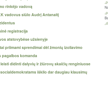
„p
mo rinkėjo vadovą
Na
„p
KK vadovus siūlo Audrį Antanaitį
Ba
ezidentus
„d
inė registracija
uvos atstovybėse užsienyje
ai priimami sprendimai dėl žmonių izoliavimo
nės pagalbos komanda
isti didinti dalyvių ir žiūrovų skaičių renginiuose
 socialdemokratams iškilo dar daugiau klausimų