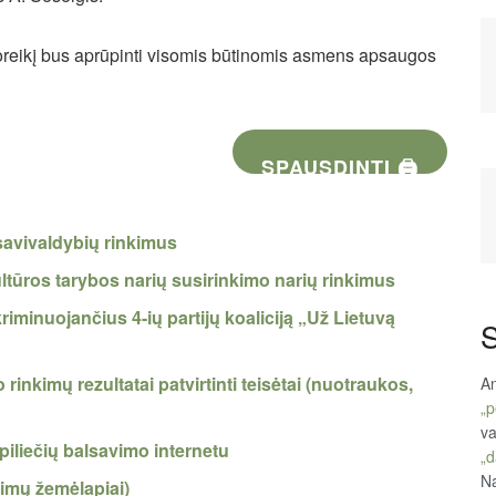
 poreikį bus aprūpinti visomis būtinomis asmens apsaugos
SPAUSDINTI 🖨
savivaldybių rinkimus
ltūros tarybos narių susirinkimo narių rinkimus
minuojančius 4-ių partijų koaliciją „Už Lietuvą
S
rinkimų rezultatai patvirtinti teisėtai (nuotraukos,
An
„p
va
piliečių balsavimo internetu
„d
Na
kimų žemėlapiai)