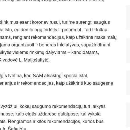
plink mus esant koronavirusui, turime surengti saugius
istų, epidemiologų indėlis ir patarimai. Tad ir toliau
mams, rengiant rekomendacijas, kaip užtikrinti maksimalų
ma organizuoti ir bendras iniciatyvas, supažindinant
ikytis visiems rinkimų dalyviams – kandidatams,
 vadovė L. Matjošaitytė.
is tvirtina, kad SAM atsakingi specialistai,
cenarijus ir rekomendacijas, kaip užtikrinti kuo saugesnę
vyzdžiui, kokių saugumo rekomendacijų turi laikytis
amuose, kaip elgtis uždarose patalpose, kai vyksta
jais. Rengiamos ir kitos rekomendacijos, kurios bus
s A. Šešelgis.