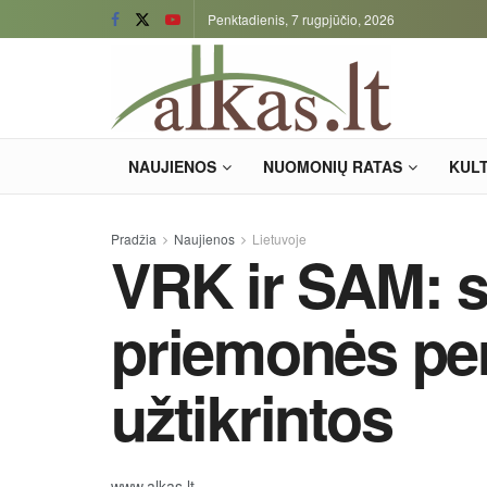
Penktadienis, 7 rugpjūčio, 2026
NAUJIENOS
NUOMONIŲ RATAS
KUL
Pradžia
Naujienos
Lietuvoje
VRK ir SAM:
priemonės pe
užtikrintos
www.alkas.lt