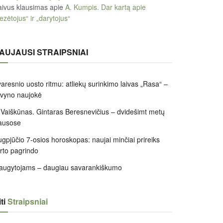
ivus klausimas
apie
A. Kumpis. Dar kartą apie
ezėtojus“ ir „darytojus“
AUJAUSI STRAIPSNIAI
aresnio uosto ritmu: atliekų surinkimo laivas „Rasa“ –
ivyno naujokė
 Vaiškūnas. Gintaras Beresnevičius – dvidešimt metų
ausose
gpjūčio 7-osios horoskopas: naujai minčiai prireiks
irto pagrindo
augytojams – daugiau savarankiškumo
ti
Straipsniai