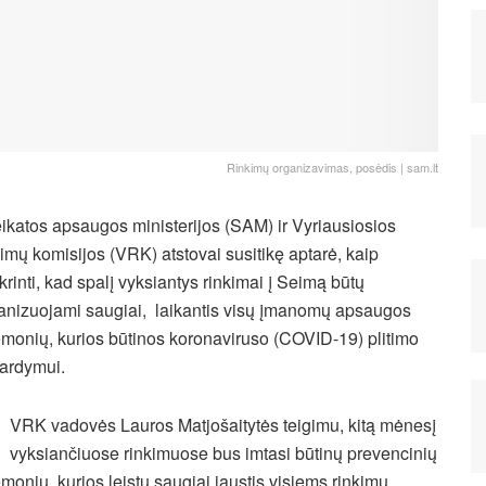
Rinkimų organizavimas, posėdis | sam.lt
ikatos apsaugos ministerijos (SAM) ir Vyriausiosios
kimų komisijos (VRK) atstovai susitikę aptarė, kaip
ikrinti, kad spalį vyksiantys rinkimai į Seimą būtų
anizuojami saugiai, laikantis visų įmanomų apsaugos
emonių, kurios būtinos koronaviruso (COVID-19) plitimo
ardymui.
VRK vadovės Lauros Matjošaitytės teigimu, kitą mėnesį
vyksiančiuose rinkimuose bus imtasi būtinų prevencinių
emonių, kurios leistų saugiai jaustis visiems rinkimų