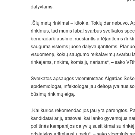
dalyviams.
„Šių metų rinkimai – kitokie. Tokių dar nebuvo. A
rinkimus, tad mums labai svarbus sveikatos special
bendradarbiausime, ruošiantis artėjantiems rinki
saugumą visiems juose dalyvaujantiems. Planuoja
visuomenę, kokių saugumo reikalavimų svarbu la
rinkėjams, rinkimų komisijų nariams“, – sako VRK
Sveikatos apsaugos viceministras Algirdas Šešelg
epidemiologai, infektologai jau dėlioja įvairius s
būsimų rinkimų eigą.
„Kai kurios rekomendacijos jau yra parengtos. Pa
kandidatai ar jų atstovai, kai lanko gyventojus n
politinės kampanijos dalyvių susitikimai su rinkė
pristatytos artimiausiu metu“, – sako viceministra