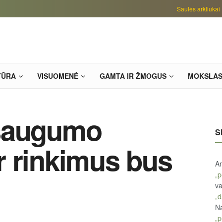
Saulės arkliukai
TŪRA
VISUOMENĖ
GAMTA IR ŽMOGUS
MOKSLA
 saugumo
S
r rinkimus bus
An
„p
va
„d
Na
„p