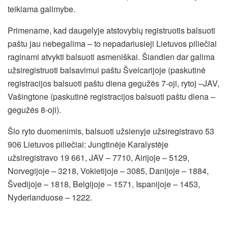
teikiama galimybe.
Primename, kad daugelyje atstovybių registruotis balsuoti
paštu jau nebegalima – to nepadariusieji Lietuvos piliečiai
raginami atvykti balsuoti asmeniškai. Šiandien dar galima
užsiregistruoti balsavimui paštu Šveicarijoje (paskutinė
registracijos balsuoti paštu diena gegužės 7-oji, rytoj –JAV,
Vašingtone (paskutinė registracijos balsuoti paštu diena –
gegužės 8-oji).
Šio ryto duomenimis, balsuoti užsienyje užsiregistravo 53
906 Lietuvos piliečiai: Jungtinėje Karalystėje
užsiregistravo 19 661, JAV – 7710, Airijoje – 5129,
Norvegijoje – 3218, Vokietijoje – 3085, Danijoje – 1884,
Švedijoje – 1818, Belgijoje – 1571, Ispanijoje – 1453,
Nyderlanduose – 1222.