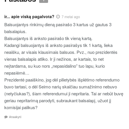
ir... apie viską pagalvota?
7 metai ago
Balsuojantys rinkimų dieną pasirašo 3 kartus už gautus 3
balsalapius.
Balsuojantys iš anksto pasirašo tik vieną kartą.
Kadangi balsuojantys iš anksto pasirašys tik 1 kartą, lieka
neaišku, ar visais klausimais balsuos. Pvz., nuo prezidentės
vienas balsalapis atliko. Ir ji nežinos, ar kartais, to net
neįtardama, su kuo nors „nepasidalino” tuo lapu, kurio
nepasiėmė…
Prezidentė paaiškino, jog dėl pilietybės išplėtimo referendumo
buvo tartasi, o dėl Seimo narių skaičiau sumažinimo nebuvo
(netyčiukas?), šiam referendumui ji nepritaria. Tai ar nebūt buvę
geriau nepritarimą parodyti, subraukant balsalapį, užuot jį
komisijai palikus?
Atsakyti