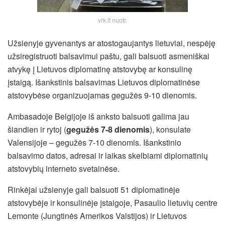
vrk.lt nuotr.
Užsienyje gyvenantys ar atostogaujantys lietuviai, nespėję
užsiregistruoti balsavimui paštu, gali balsuoti asmeniškai
atvykę į Lietuvos diplomatinę atstovybę ar konsulinę
įstaigą. Išankstinis balsavimas Lietuvos diplomatinėse
atstovybėse organizuojamas gegužės 9-10 dienomis.
Ambasadoje Belgijoje iš anksto balsuoti galima jau
šiandien ir rytoj (
gegužės 7-8 dienomis
), konsulate
Valensijoje – gegužės 7-10 dienomis. Išankstinio
balsavimo datos, adresai ir laikas skelbiami diplomatinių
atstovybių interneto svetainėse.
Rinkėjai užsienyje gali balsuoti 51 diplomatinėje
atstovybėje ir konsulinėje įstaigoje, Pasaulio lietuvių centre
Lemonte (Jungtinės Amerikos Valstijos) ir Lietuvos