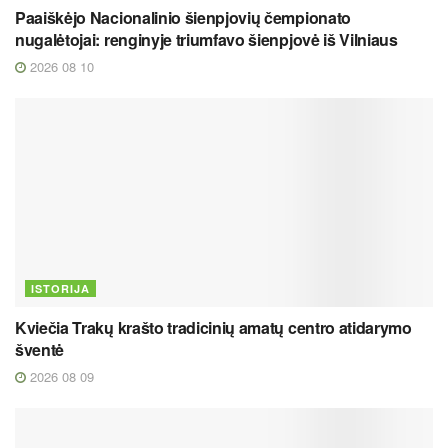
Paaiškėjo Nacionalinio šienpjovių čempionato
nugalėtojai: renginyje triumfavo šienpjovė iš Vilniaus
2026 08 10
ISTORIJA
Kviečia Trakų krašto tradicinių amatų centro atidarymo
šventė
2026 08 09