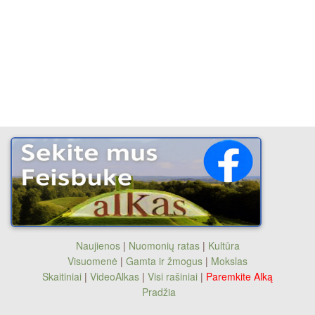
Naujienos
|
Nuomonių ratas
|
Kultūra
Visuomenė
|
Gamta ir žmogus
|
Mokslas
Skaitiniai
|
VideoAlkas
|
Visi rašiniai
|
Paremkite Alką
Pradžia