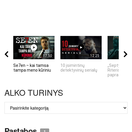
17:50
12:25
Se7en – kai tamsa
10 įsimintinų
„Septynių Ka
tampa meno kūriniu
detektyvinių serialų
Riteris" – kai
paprastumas
ALKO TURINYS
ALKO
TURINYS
Pastabos
1