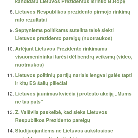
kandidatu Lietuvos Prezidentus išrinko B.Ropę
Lietuvos Respublikos prezidento pirmojo rinkimų
rato rezultatai
Septyniems politikams suteikta teisė siekti
Lietuvos prezidento pareigų (nuotraukos)
Artėjant Lietuvos Prezidento rinkimams
visuomenininkai tarėsi dėl bendrų veiksmų (video,
nuotraukos)
Lietuvos politinių partijų nariais lengvai galės tapti
ir kitų ES šalių piliečiai
Lietuvos jaunimas kviečia į protesto akciją „Mums
ne tas pats“
Z. Vaišvila paskelbė, kad sieks Lietuvos
Respublikos Prezidento pareigų
Studijuojantiems ne Lietuvos aukštosiose