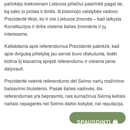
palinkėjo kiekvienam Lietuvos piliečiui pasirinkti pagal tai,
ką sako jo protas ir širdis. Iš būsimojo valstybės vadovo
Prezidentė tikisi, ko ir visi Lietuvos žmonės – kad laikysis
Konstitucijos ir dirbs visiems šalies žmonėms ir jų
interesams.
Kalbėdama apie referendumus Prezidentė pabrėžė, kad
apie dvigubą pilietybę jau seniai buvo diskutuota, todėl
būtina šį klausimą spręsti referendumu ir visiems jame
dalyvauti.
Prezidentė neėmė referendumo dėl Seimo narių mažinimo
balsavimo biuletenio. Pasak šalies vadovės, šis
referendumas yra beprasmis, nes sumažinus Seimą keliais
nariais nepagerės nei Seimo darbo kokybė, nei reputacija.
SPAUSDINTI 🖨