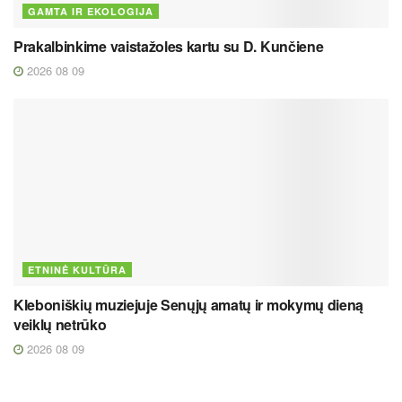
GAMTA IR EKOLOGIJA
Prakalbinkime vaistažoles kartu su D. Kunčiene
2026 08 09
ETNINĖ KULTŪRA
Kleboniškių muziejuje Senųjų amatų ir mokymų dieną
veiklų netrūko
2026 08 09