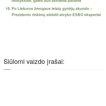
mokyklose, galės būti skiriama parama
Po Lietuvos žmogaus teisių gynėjų skundo –
Prezidento rinkimų stebėti atvyko ESBO ekspertai
Siūlomi vaizdo įrašai: