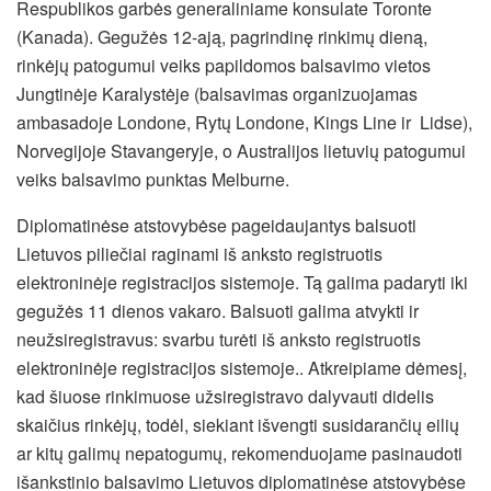
Respublikos garbės generaliniame konsulate Toronte
(Kanada). Gegužės 12-ają, pagrindinę rinkimų dieną,
rinkėjų patogumui veiks papildomos balsavimo vietos
Jungtinėje Karalystėje (balsavimas organizuojamas
ambasadoje Londone, Rytų Londone, Kings Line ir Lidse),
Norvegijoje Stavangeryje, o Australijos lietuvių patogumui
veiks balsavimo punktas Melburne.
Diplomatinėse atstovybėse pageidaujantys balsuoti
Lietuvos piliečiai raginami iš anksto registruotis
elektroninėje registracijos sistemoje. Tą galima padaryti iki
gegužės 11 dienos vakaro. Balsuoti galima atvykti ir
neužsiregistravus: svarbu turėti iš anksto registruotis
elektroninėje registracijos sistemoje.. Atkreipiame dėmesį,
kad šiuose rinkimuose užsiregistravo dalyvauti didelis
skaičius rinkėjų, todėl, siekiant išvengti susidarančių eilių
ar kitų galimų nepatogumų, rekomenduojame pasinaudoti
išankstinio balsavimo Lietuvos diplomatinėse atstovybėse