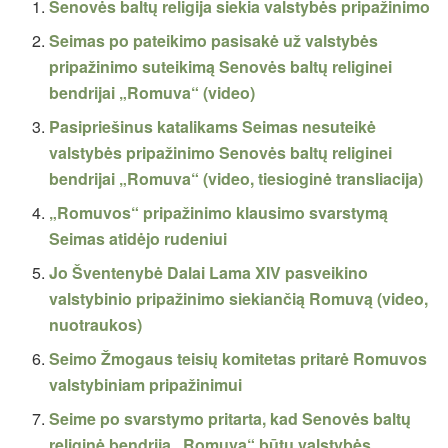
Senovės baltų religija siekia valstybės pripažinimo
Seimas po pateikimo pasisakė už valstybės
pripažinimo suteikimą Senovės baltų religinei
bendrijai „Romuva“ (video)
Pasipriešinus katalikams Seimas nesuteikė
valstybės pripažinimo Senovės baltų religinei
bendrijai „Romuva“ (video, tiesioginė transliacija)
„Romuvos“ pripažinimo klausimo svarstymą
Seimas atidėjo rudeniui
Jo Šventenybė Dalai Lama XIV pasveikino
valstybinio pripažinimo siekiančią Romuvą (video,
nuotraukos)
Seimo Žmogaus teisių komitetas pritarė Romuvos
valstybiniam pripažinimui
Seime po svarstymo pritarta, kad Senovės baltų
religinė bendrija „Romuva“ būtų valstybės