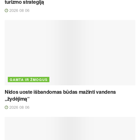
turizmo strategiją
2026 08 06
GAMTA IR ŽMOGUS
Nidos uoste išbandomas būdas mažinti vandens
„žydėjimą“
2026 08 06