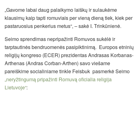
„Gavome labai daug palaikymo laiškų ir sulaukėme
klausimų kaip tapti romuviais per vieną dieną tiek, kiek per
pastaruosius penkerius metus“, – sakė I. Trinkūnienė.
Seimo sprendimas nepripažinti Romuvos sukėlė ir
tarptautinės bendruomenės pasipiktinimą. Europos etninių
religijų kongreso (ECER) prezidentas Andrasas Korbanas-
Arthenas (Andras Corban-Arthen) savo viešame
pareiškime socialiniame tinkle Feisbuk pasmerkė Seimo
„neryžtingumą pripažinti Romuvą oficialia religija
Lietuvoje“
: