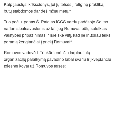
Kaip jaustųsi krikščionys, jei jų teisės į religinę praktiką
būtų stabdomos dar dešimčiai metų.“
Tuo pačiu ponas Š. Patelas ICCS vardu padėkojo Seimo
nariams balsavusiems už tai, jog Romuvai būtų suteiktas
valstybės pripažinimas ir išreiškė viltį, kad jie ir „toliau teiks
paramą žengiančiai į priekį Romuvai“.
Romuvos vadovė I. Trinkūnienė šių tarptautinių
organizacijų palaikymą pavadino labai svariu ir įkvepiančiu
tolesnei kovai už Romuvos teises: