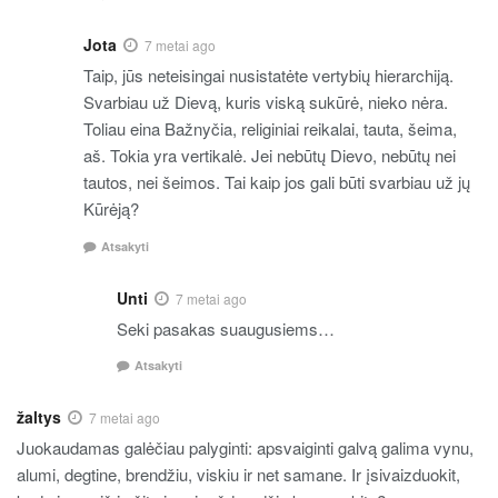
Jota
7 metai ago
Taip, jūs neteisingai nusistatėte vertybių hierarchiją.
Svarbiau už Dievą, kuris viską sukūrė, nieko nėra.
Toliau eina Bažnyčia, religiniai reikalai, tauta, šeima,
aš. Tokia yra vertikalė. Jei nebūtų Dievo, nebūtų nei
tautos, nei šeimos. Tai kaip jos gali būti svarbiau už jų
Kūrėją?
Atsakyti
Unti
7 metai ago
Seki pasakas suaugusiems…
Atsakyti
žaltys
7 metai ago
Juokaudamas galėčiau palyginti: apsvaiginti galvą galima vynu,
alumi, degtine, brendžiu, viskiu ir net samane. Ir įsivaizduokit,