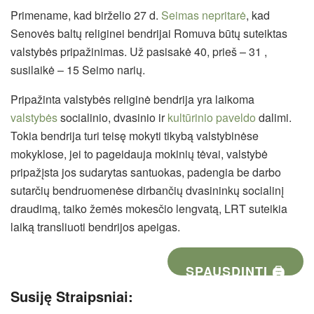
Primename, kad birželio 27 d.
Seimas nepritarė
, kad
Senovės baltų religinei bendrijai Romuva būtų suteiktas
valstybės pripažinimas. Už pasisakė 40, prieš – 31 ,
susilaikė – 15 Seimo narių.
Pripažinta valstybės religinė bendrija yra laikoma
valstybės
socialinio, dvasinio ir
kultūrinio paveldo
dalimi.
Tokia bendrija turi teisę mokyti tikybą valstybinėse
mokyklose, jei to pageidauja mokinių tėvai, valstybė
pripažįsta jos sudarytas santuokas, padengia be darbo
sutarčių bendruomenėse dirbančių dvasininkų socialinį
draudimą, taiko žemės mokesčio lengvatą, LRT suteikia
laiką transliuoti bendrijos apeigas.
SPAUSDINTI 🖨
Susiję Straipsniai: