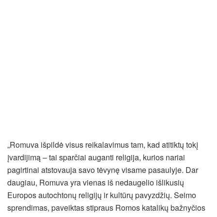
„Romuva išpildė visus reikalavimus tam, kad atitiktų tokį
įvardijimą – tai sparčiai auganti religija, kurios nariai
pagirtinai atstovauja savo tėvynę visame pasaulyje. Dar
daugiau, Romuva yra vienas iš nedaugelio išlikusių
Europos autochtonų religijų ir kultūrų pavyzdžių. Seimo
sprendimas, paveiktas stipraus Romos katalikų bažnyčios