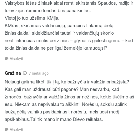
Valstybės lėšas žiniasklaidai remti skirstantis Spaudos, radijo ir
televizijos rėmimo fondas bus panaikintas.
Vietoj jo tuo užsiims KMija.
KMras, skiriamas valdančiųjų, parūpins tinkamą dietą
žiniasklaidai, skleidžiančiai tautai ir valdančiųjų skonio
neatitinkančias mintis bei žinias – grynai iš gailestingumo – kad
tokia žiniasklaida ne per ilgai žemelėje kamuotųsi?
Atsakyti
Gražina
7 metai ago
Nejaugi galima tikėti tik į tą, ką bažnyčia ir valdžia pripažįsta?
Kas gali man uždrausti būti pagone? Man nesvarbu, kad
žmonės, bažnyčia ar valdžia žinos ar nežinos, kokio tikėjimo aš
esu. Niekam aš neprivalau to aiškinti. Norėsiu, šoksiu aplink
laužą gėlių vainiku pasidabinusi; norėsiu, melsiuosi medį
apsikabinus.Tai tik mano ir mano Dievo reikalas.
Atsakyti