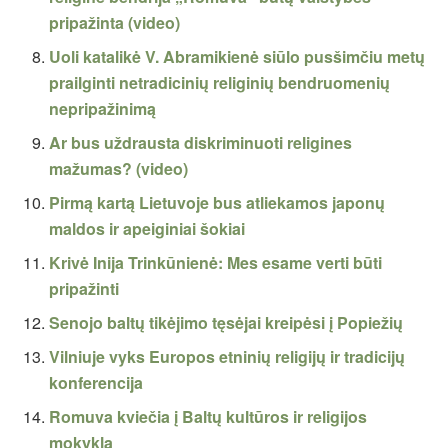
pripažinta (video)
Uoli katalikė V. Abramikienė siūlo pusšimčiu metų
prailginti netradicinių religinių bendruomenių
nepripažinimą
Ar bus uždrausta diskriminuoti religines
mažumas? (video)
Pirmą kartą Lietuvoje bus atliekamos japonų
maldos ir apeiginiai šokiai
Krivė Inija Trinkūnienė: Mes esame verti būti
pripažinti
Senojo baltų tikėjimo tęsėjai kreipėsi į Popiežių
Vilniuje vyks Europos etninių religijų ir tradicijų
konferencija
Romuva kviečia į Baltų kultūros ir religijos
mokyklą