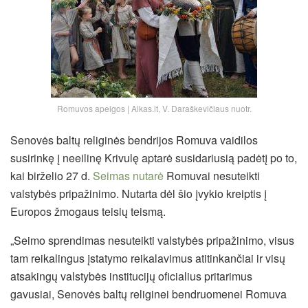
Romuvos apeigos | Alkas.lt, V. Daraškevičiaus nuotr.
Senovės baltų religinės bendrijos Romuva vaidilos
susirinkę į neeilinę Krivulę aptarė susidariusią padėtį po to,
kai birželio 27 d.
Seimas nutarė
Romuvai nesuteikti
valstybės pripažinimo. Nutarta dėl šio įvykio kreiptis į
Europos žmogaus teisių teismą.
„Seimo sprendimas nesuteikti valstybės pripažinimo, visus
tam reikalingus įstatymo reikalavimus atitinkančiai ir visų
atsakingų valstybės institucijų oficialius pritarimus
gavusiai, Senovės baltų religinei bendruomenei Romuva