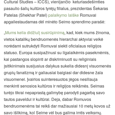
Cultural Studies – ICCS), vienijančio keturiasdešimties
pasaulio šalių kultūros tyrėjų filialus, prezidentas Šekaras
Patelas (Shekhar Patel)
palaikymo laiške
Romuvai
apgailestaudamas dėl minėto Seimo sprendimo parašė:
„
Mums kelia didžiulį susirūpinimą
, kad, kiek mums žinoma,
vietos katalikų bendruomenės hierarchai aktyviai veikė
norėdami sutrukdyti Romuvai siekti oficialaus religijos
statuso. Europa susipažinusi su ilgalaikėmis pasekmėmis,
kai pastangos slopinti ar diskriminuoti su religiniais
įsitikinimais susijusius dalykus sukelia didesnį visuomenės
grupių fanatizmą ir galiausiai baigiasi dar didesne žala
visuomenei. Įvairios suinteresuotos jėgos nesiliauja
menkinti senosios kultūros ir religijos reikšmės. Seimas
turėjo tikrai nepaprastą galimybę parodyti pagarbą savo
tautos paveldui ir kultūrai. Deja, dabar Romuvos
bendruomenėms tai reikš dar mažiausiai 10 metų kovos už
savo išlikimą, kol Seime vėl bus galima imtis veiksmų.