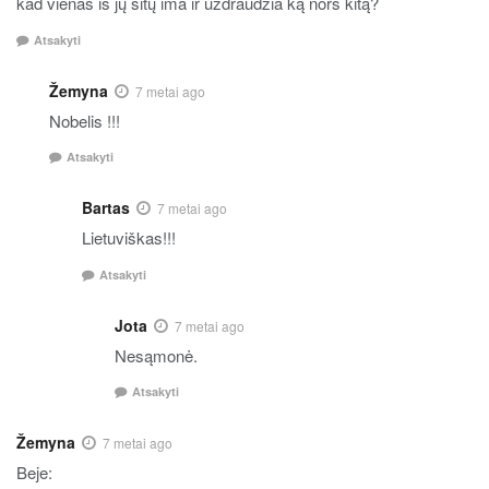
kad vienas iš jų šitų ima ir uždraudžia ką nors kitą?
Atsakyti
Žemyna
7 metai ago
Nobelis !!!
Atsakyti
Bartas
7 metai ago
Lietuviškas!!!
Atsakyti
Jota
7 metai ago
Nesąmonė.
Atsakyti
Žemyna
7 metai ago
Beje: