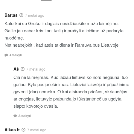
Bartas
7 metai ago
Katolikai su Grušu ir dagiais nesidžiaukite mažu laimėjimu.
Galite jau dabar kristi ant kelių ir prašyti atleidimo už padaryta
nuodėmę.
Net neabejokit , kad ateis ta diena ir Ramuva bus Lietuvoje.
Atsakyti
Aš
7 metai ago
Čia ne laimėjimas. Kuo labiau lietuvis ko nors negauna, tuo
geriau. Kyla pasipriešinimas. Lietuviai laisvėje ir pripažinime
gyventi (dar) nemoka. O kai atsiranda priešas, skriaudėjas
ar engėjas, lietuvyje prabunda jo tūkstantmečius ugdyta
slapto kovotojo dvasia.
Atsakyti
Alkas.lt
7 metai ago