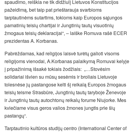
spaudimo, reiškia ne tik didžiulį Lietuvos Konstitucijos
pažeidimą, bet taip pat prieštarauja svarbioms
tarptautinėms sutartims, tokioms kaip Europos sąjungos
pamatinių teisių chartijai ir Jungtinių tautų visuotinių
žmogaus teisių deklaracijai“, – laiške Romuva rašė ECER
prezidentas A. Korbanas.
Pabrėždamas, kad religijos laisvė turėtų galioti visoms
religijoms vienodai, A.Korbanas palaikymą Romuvai kelyje
į pripažinimą išsakė tokiais žodžiais: „…Stovėsim
solidariai išvien su mūsų sesėmis ir broliais Lietuvoje
tolesnėse jų pastangose kelti šį reikalą Europos žmogaus
teisių teisme Strasbūre, Jungtinių tautų taryboje Ženevoje
ir Jungtinių tautų autochtonų reikalų forume Niujorke. Mes
kviečiame visus geros valios žmones jungtis prie šių
pastangų“.
Tarptautinio kultūros studijų centro (International Center of