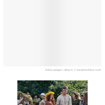
Žolinių apeigos | Alkas.lt, V. Daraškevičiaus nuotr.