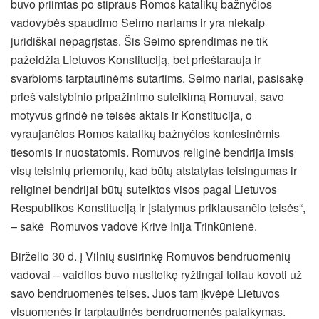
buvo priimtas po stipraus Romos katalikų
bažnyčios
vadovybės spaudimo Seimo nariams ir yra niekaip
juridiškai nepagrįstas. Šis Seimo sprendimas ne tik
pažeidžia Lietuvos Konstituciją, bet prieštarauja ir
svarbioms tarptautinėms sutartims. Seimo nariai, pasisakę
prieš valstybinio pripažinimo suteikimą Romuvai, savo
motyvus grindė ne teisės aktais ir Konstitucija, o
vyraujančios Romos katalikų bažnyčios konfesinėmis
tiesomis ir nuostatomis. Romuvos religinė bendrija imsis
visų teisinių priemonių, kad būtų atstatytas teisingumas ir
religinei bendrijai būtų suteiktos visos pagal Lietuvos
Respublikos Konstituciją ir įstatymus priklausančio teisės“,
– sakė Romuvos vadovė Krivė Inija Trinkūnienė.
Birželio 30 d. į Vilnių susirinkę Romuvos bendruomenių
vadovai – vaidilos buvo nusiteikę ryžtingai toliau kovoti už
savo bendruomenės teises. Juos tam įkvėpė Lietuvos
visuomenės ir tarptautinės bendruomenės palaikymas.