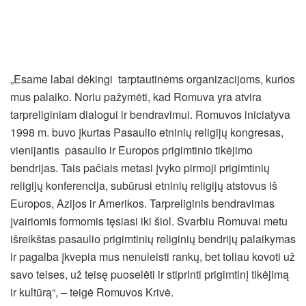
„Esame labai dėkingi tarptautinėms organizacijoms, kurios
mus palaiko. Noriu pažymėti, kad Romuva yra atvira
tarpreliginiam dialogui ir bendravimui. Romuvos iniciatyva
1998 m. buvo įkurtas Pasaulio etninių religijų kongresas,
vienijantis pasaulio ir Europos prigimtinio tikėjimo
bendrijas. Tais pačiais metasi įvyko pirmoji prigimtinių
religijų konferencija, subūrusi etninių religijų atstovus iš
Europos, Azijos ir Amerikos. Tarpreliginis bendravimas
įvairiomis formomis tęsiasi iki šiol. Svarbiu Romuvai metu
išreikštas pasaulio prigimtinių religinių bendrijų palaikymas
ir pagalba įkvepia mus nenuleisti rankų, bet toliau kovoti už
savo teises, už teisę puoselėti ir stiprinti prigimtinį tikėjimą
ir kultūrą“, – teigė Romuvos Krivė.