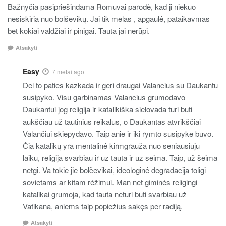
Bažnyčia pasipriešindama Romuvai parodė, kad ji niekuo
nesiskiria nuo bolševikų. Jai tik melas , apgaulė, pataikavmas
bet kokiai valdžiai ir pinigai. Tauta jai nerūpi.
Atsakyti
Easy
7 metai ago
Del to paties kazkada ir geri draugai Valancius su Daukantu
susipyko. Visu garbinamas Valancius grumodavo
Daukantui jog religija ir katalikiška sielovada turi buti
aukščiau už tautinius reikalus, o Daukantas atvrikščiai
Valančiui skiepydavo. Taip anie ir iki rymto susipyke buvo.
Čia katalikų yra mentalinė kirmgrauža nuo seniausiuju
laiku, religija svarbiau ir uz tauta ir uz seima. Taip, už šeima
netgi. Va tokie jie bolčevikai, ideologinė degradacija toligi
sovietams ar kitam rėžimui. Man net giminės religingi
katalikai grumoja, kad tauta neturi buti svarbiau už
Vatikana, aniems taip popiežius sakęs per radiją.
Atsakyti