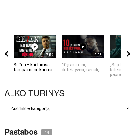
17:50
12:25
Se7en – kai tamsa
10 įsimintinų
„Septynių Ka
tampa meno kūriniu
detektyvinių serialų
Riteris" – kai
paprastumas
ALKO TURINYS
ALKO
TURINYS
Pastabos
14