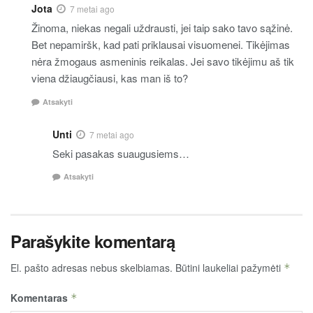
Jota
7 metai ago
Žinoma, niekas negali uždrausti, jei taip sako tavo sąžinė.
Bet nepamiršk, kad pati priklausai visuomenei. Tikėjimas
nėra žmogaus asmeninis reikalas. Jei savo tikėjimu aš tik
viena džiaugčiausi, kas man iš to?
Atsakyti
Unti
7 metai ago
Seki pasakas suaugusiems…
Atsakyti
Parašykite komentarą
El. pašto adresas nebus skelbiamas.
Būtini laukeliai pažymėti
*
Komentaras
*