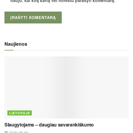
naujo, kai kitą kartą vėl norėsiu parašyti komentarą.
Naujienos
LIETUVOJE
Slaugytojams – daugiau savarankiškumo
2026 08 06