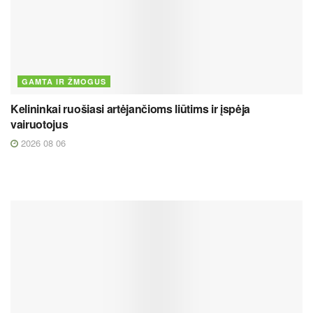
GAMTA IR ŽMOGUS
Kelininkai ruošiasi artėjančioms liūtims ir įspėja
vairuotojus
2026 08 06