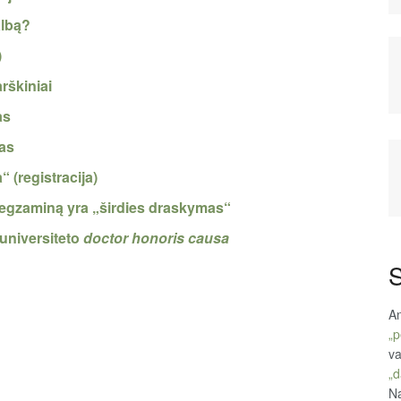
albą?
)
rškiniai
as
vas
“ (registracija)
os egzaminą yra „širdies draskymas“
 universiteto
doctor honoris causa
S
An
„p
va
„d
Na