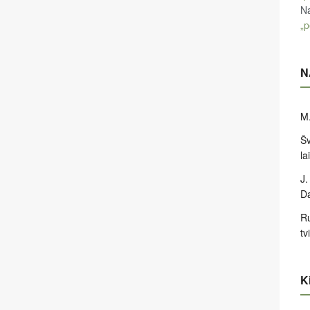
Na
„p
N
M.
Šv
la
J.
D
Ru
tv
Ki