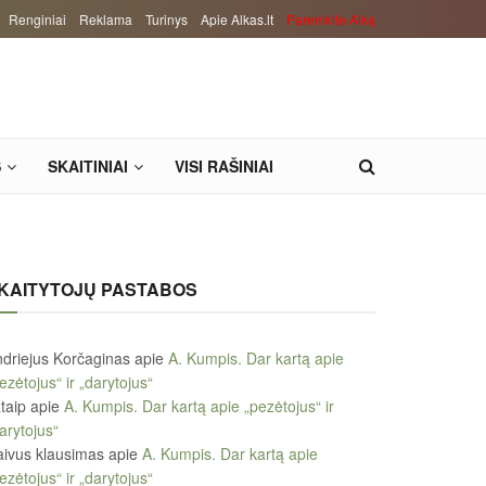
Renginiai
Reklama
Turinys
Apie Alkas.lt
Paremkite Alką
S
SKAITINIAI
VISI RAŠINIAI
KAITYTOJŲ PASTABOS
driejus Korčaginas
apie
A. Kumpis. Dar kartą apie
ezėtojus“ ir „darytojus“
taip
apie
A. Kumpis. Dar kartą apie „pezėtojus“ ir
arytojus“
ivus klausimas
apie
A. Kumpis. Dar kartą apie
ezėtojus“ ir „darytojus“