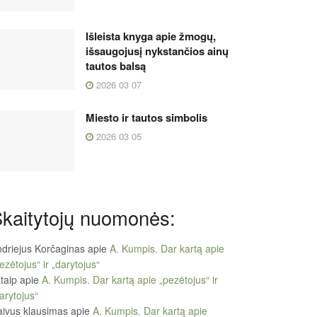
Išleista knyga apie žmogų,
išsaugojusį nykstančios ainų
tautos balsą
2026 03 07
Miesto ir tautos simbolis
2026 03 05
kaitytojų nuomonės:
driejus Korčaginas
apie
A. Kumpis. Dar kartą apie
ezėtojus“ ir „darytojus“
taip
apie
A. Kumpis. Dar kartą apie „pezėtojus“ ir
arytojus“
ivus klausimas
apie
A. Kumpis. Dar kartą apie