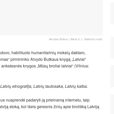
Alvydas Butkus | Alkas.lt, J. Vaiškūno nuotr.
vadovo, habilituoto humanitarinių mokslų daktaro,
orumas“ pirmininko Alvydo Butkaus knygą „Latviai“
 ankstesnės knygos „Mūsų broliai latviai“ (Vilnius:
, Latvių etnografija, Latvių tautosaka, Latvių kalba.
us nusprendė padaryti ją prieinamą internetu, taip
ją stoką, kol išeis geresnis žinių apie brolišką Latviją