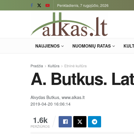
Penktadienis, 7 rugpjūčio, 2026
NAUJIENOS
NUOMONIŲ RATAS
KUL
Pradžia
Kultūra
Etninė kultūra
A. Butkus. Lat
Alvydas Butkus, www.alkas.lt
2019-04-20 16:06:14
1.6k
PERŽIŪROS