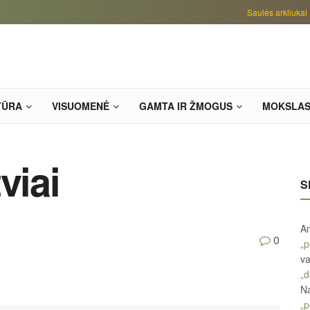
Saulės arkliukai
TŪRA
VISUOMENĖ
GAMTA IR ŽMOGUS
MOKSLA
viai
S
An
0
„p
va
„d
Na
„p