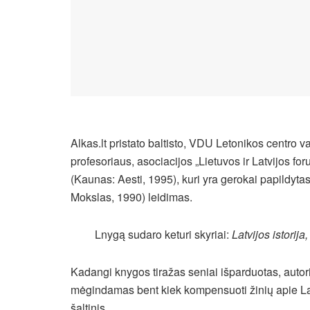
Alkas.lt pristato baltisto, VDU Letonikos centro 
profesoriaus, asociacijos „Lietuvos ir Latvijos f
(Kaunas: Aesti, 1995), kuri yra gerokai papildytas
Mokslas, 1990) leidimas.
Lnygą sudaro keturi skyriai:
Latvijos istorija
Kadangi knygos tiražas seniai išparduotas, autori
mėgindamas bent kiek kompensuoti žinių apie Latvi
šaltinis.