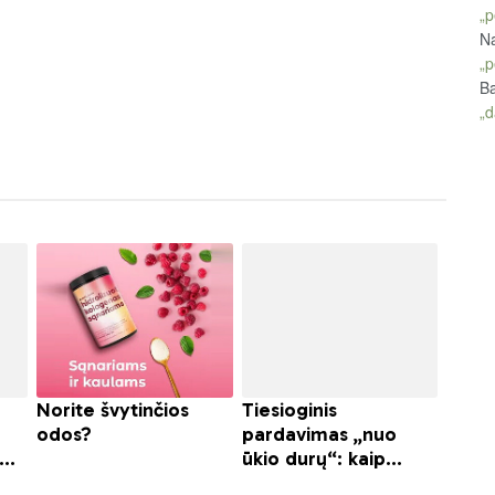
„p
Na
„p
Ba
„d