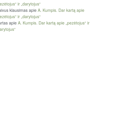
ezėtojus“ ir „darytojus“
ivus klausimas
apie
A. Kumpis. Dar kartą apie
ezėtojus“ ir „darytojus“
rtas
apie
A. Kumpis. Dar kartą apie „pezėtojus“ ir
arytojus“