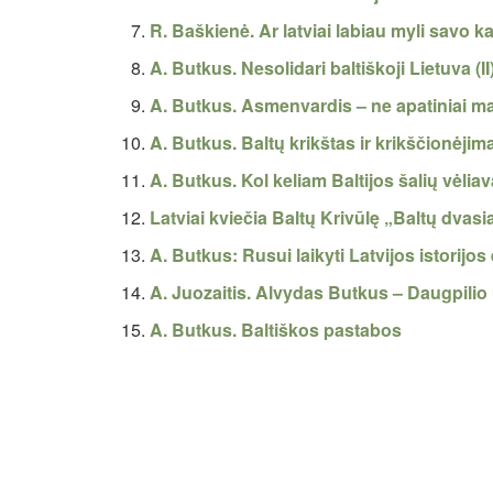
R. Baškienė. Ar latviai labiau myli savo k
A. Butkus. Nesolidari baltiškoji Lietuva (II
A. Butkus. Asmenvardis – ne apatiniai ma
A. Butkus. Baltų krikštas ir krikščionėjim
A. Butkus. Kol keliam Baltijos šalių vėlia
Latviai kviečia Baltų Krivūlę „Baltų dvasia
A. Butkus: Rusui laikyti Latvijos istorij
A. Juozaitis. Alvydas Butkus – Daugpilio
A. Butkus. Baltiškos pastabos