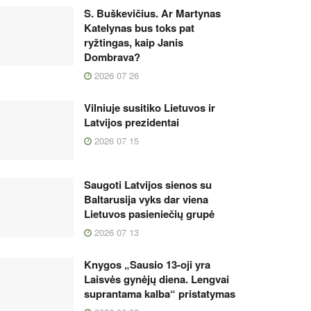
S. Buškevičius. Ar Martynas
Katelynas bus toks pat
ryžtingas, kaip Janis
Dombrava?
2026 07 26
Vilniuje susitiko Lietuvos ir
Latvijos prezidentai
2026 07 15
Saugoti Latvijos sienos su
Baltarusija vyks dar viena
Lietuvos pasieniečių grupė
2026 07 13
Knygos „Sausio 13-oji yra
Laisvės gynėjų diena. Lengvai
suprantama kalba“ pristatymas