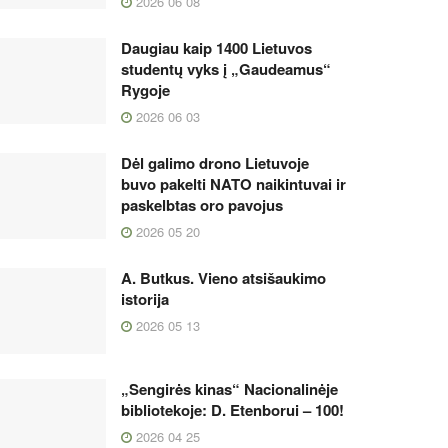
2026 06 08
Daugiau kaip 1400 Lietuvos
studentų vyks į „Gaudeamus“
Rygoje
2026 06 03
Dėl galimo drono Lietuvoje
buvo pakelti NATO naikintuvai ir
paskelbtas oro pavojus
2026 05 20
A. Butkus. Vieno atsišaukimo
istorija
2026 05 13
„Sengirės kinas“ Nacionalinėje
bibliotekoje: D. Etenborui – 100!
2026 04 25