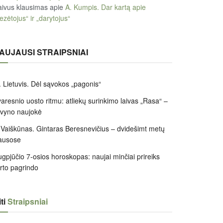
ivus klausimas
apie
A. Kumpis. Dar kartą apie
ezėtojus“ ir „darytojus“
AUJAUSI STRAIPSNIAI
 Lietuvis. Dėl sąvokos „pagonis“
aresnio uosto ritmu: atliekų surinkimo laivas „Rasa“ –
ivyno naujokė
 Vaiškūnas. Gintaras Beresnevičius – dvidešimt metų
ausose
gpjūčio 7-osios horoskopas: naujai minčiai prireiks
irto pagrindo
ti
Straipsniai