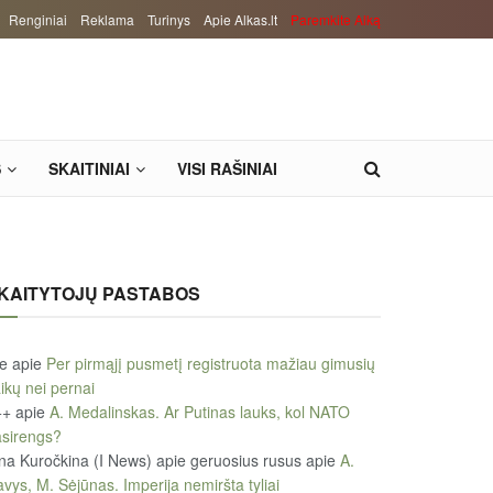
Renginiai
Reklama
Turinys
Apie Alkas.lt
Paremkite Alką
S
SKAITINIAI
VISI RAŠINIAI
KAITYTOJŲ PASTABOS
le
apie
Per pirmąjį pusmetį registruota mažiau gimusių
ikų nei pernai
++
apie
A. Medalinskas. Ar Putinas lauks, kol NATO
sirengs?
na Kuročkina (I News) apie geruosius rusus
apie
A.
vys, M. Sėjūnas. Imperija nemiršta tyliai