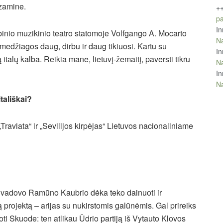
gzamine.
+
pa
In
binio muzikinio teatro statomoje Volfgango A. Mocarto
Na
medžiagos daug, dirbu ir daug tikiuosi. Kartu su
In
 italų kalba. Reikia mane, lietuvį-žemaitį, paversti tikru
Na
In
Na
itališkai?
„Traviata“ ir „Sevilijos kirpėjas“ Lietuvos nacionaliniame
o vadovo Ramūno Kaubrio dėka teko dainuoti ir
 projektą – arijas su nukirstomis galūnėmis. Gal prireiks
oti Skuode: ten atlikau Ūdrio partiją iš Vytauto Klovos