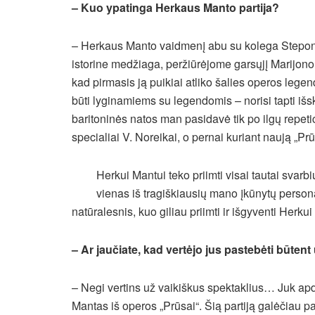
– Kuo ypatinga Herkaus Manto partija?
– Herkaus Manto vaidmenį abu su kolega Stepo
istorine medžiaga, peržiūrėjome garsųjį Marijono Gi
kad pirmasis ją puikiai atliko šalies operos lege
būti lyginamiems su legendomis – norisi tapti iš
baritoninės natos man pasidavė tik po ilgų repeti
specialiai V. Noreikai, o pernai kuriant naują „P
Herkui Mantui teko priimti visai tautai svarb
vienas iš tragiškiausių mano įkūnytų person
natūralesnis, kuo giliau priimti ir išgyventi Herku
– Ar jaučiate, kad vertėjo jus pastebėti būtent
– Negi vertins už vaikiškus spektaklius… Juk ap
Mantas iš operos „Prūsai“. Šią partiją galėčiau paž