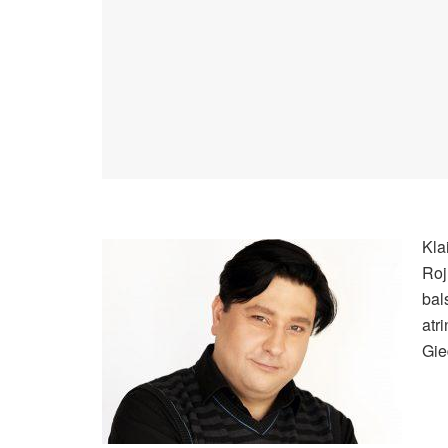
Kla
Roj
bal
atr
Gie