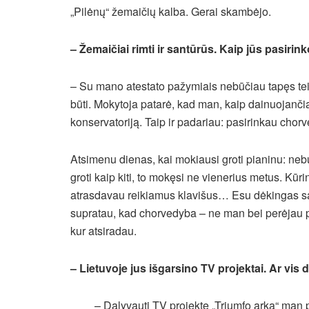
„Pilėnų“ žemaičių kalba. Gerai skambėjo.
– Žemaičiai rimti ir santūrūs. Kaip jūs pasirin
– Su mano atestato pažymiais nebūčiau tapęs teis
būti. Mokytoja patarė, kad man, kaip dainuojanči
konservatoriją. Taip ir padariau: pasirinkau chor
Atsimenu dienas, kai mokiausi groti pianinu: neb
groti kaip kiti, to mokęsi ne vienerius metus. Kūr
atrasdavau reikiamus klavišus… Esu dėkingas sa
supratau, kad chorvedyba – ne man bei perėjau pa
kur atsiradau.
– Lietuvoje jus išgarsino TV projektai. Ar vis
– Dalyvauti TV projekte „Triumfo arka“ man 