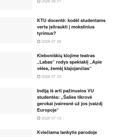
2026 08 01
KTU docentė: kodėl studentams
verta įsitraukti į mokslinius
tyrimus?
2026 07 28
Kleboniškių klojime teatras
„Labas“ rodys spektaklį „Apie
vėles, žemėj klajojančias“
2026 07 23
Indiją iš arti pažinusios VU
studentės: „Šalies tikrovė
gerokai įvairesnė už jos įvaizdį
Europoje“
2026 07 13
Kviečiama lankytis parodoje