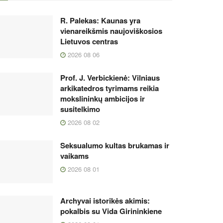
R. Palekas: Kaunas yra
vienareikšmis naujoviškosios
Lietuvos centras
2026 08 06
Prof. J. Verbickienė: Vilniaus
arkikatedros tyrimams reikia
mokslininkų ambicijos ir
susitelkimo
2026 08 02
Seksualumo kultas brukamas ir
vaikams
2026 08 01
Archyvai istorikės akimis:
pokalbis su Vida Girininkiene