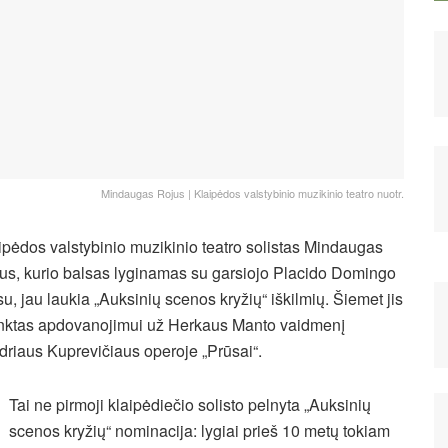
Mindaugas Rojus | Klaipėdos valstybinio muzikinio teatro nuotr.
ipėdos valstybinio muzikinio teatro solistas Mindaugas
us, kurio balsas lyginamas su garsiojo Placido Domingo
su, jau laukia „Auksinių scenos kryžių“ iškilmių. Šiemet jis
inktas apdovanojimui už Herkaus Manto vaidmenį
driaus Kuprevičiaus operoje „Prūsai“.
Tai ne pirmoji klaipėdiečio solisto pelnyta „Auksinių
scenos kryžių“ nominacija: lygiai prieš 10 metų tokiam