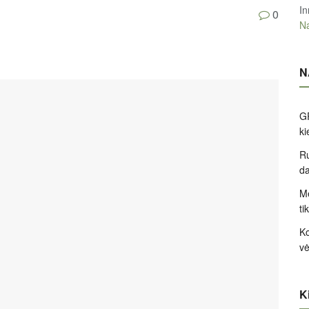
In
0
Na
N
GP
k
Ru
d
Me
ti
Ko
v
Ki