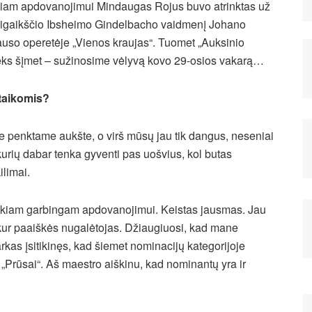
iam apdovanojimui Mindaugas Rojus buvo atrinktas už
igaikščio Ibsheimo Gindelbacho vaidmenį Johano
auso operetėje „Vienos kraujas“. Tuomet „Auksinio
seks šįmet – sužinosime vėlyvą kovo 29-osios vakarą…
taikomis?
e penktame aukšte, o virš mūsų jau tik dangus, neseniai
urių dabar tenka gyventi pas uošvius, kol butas
limai.
tokiam garbingam apdovanojimui. Keistas jausmas. Jau
, kur paaiškės nugalėtojas. Džiaugiuosi, kad mane
kas įsitikinęs, kad šiemet nominacijų kategorijoje
– „Prūsai“. Aš maestro aiškinu, kad nominantų yra ir