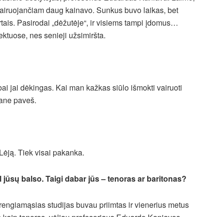
vairuojančiam daug kainavo. Sunkus buvo laikas, bet
rtais. Pasirodai „dėžutėje“, ir visiems tampi įdomus…
ktuose, nes senieji užsimiršta.
ai jai dėkingas. Kai man kažkas siūlo išmokti vairuoti
mane paveš.
ėją. Tiek visai pakanka.
 jūsų balso. Taigi dabar jūs – tenoras ar baritonas?
arengiamąsias studijas buvau priimtas ir vienerius metus