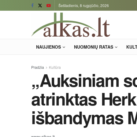
Šeštadienis, 8 rugpjūčio, 2026
NAUJIENOS
NUOMONIŲ RATAS
KUL
Pradžia
Kultūra
„Auksiniam sc
atrinktas Her
išbandymas M
www.alkas.lt