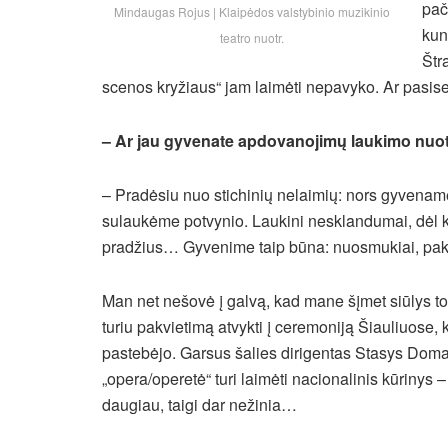
pač
Mindaugas Rojus | Klaipėdos valstybinio muzikinio
kun
teatro nuotr.
Štr
scenos kryžiaus“ jam laimėti nepavyko. Ar pasi
– Ar jau gyvenate apdovanojimų laukimo nuo
– Pradėsiu nuo stichinių nelaimių: nors gyvenam
sulaukėme potvynio. Laukini nesklandumai, dėl k
pradžius… Gyvenime taip būna: nuosmukiai, paki
Man net nešovė į galvą, kad mane šįmet siūlys 
turiu pakvietimą atvykti į ceremoniją Šiauliuose
pastebėjo. Garsus šalies dirigentas Stasys Domar
„opera/operetė“ turi laimėti nacionalinis kūrinys 
daugiau, taigi dar nežinia…