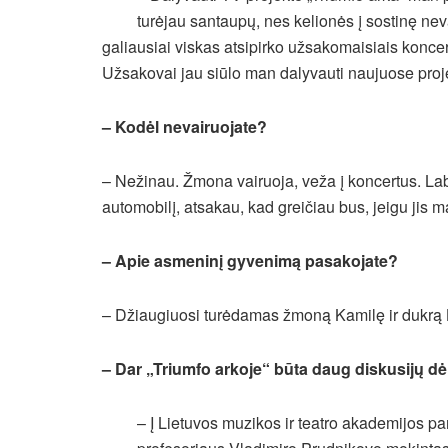
turėjau santaupų, nes kelionės į sostinę ne
galiausiai viskas atsipirko užsakomaisiais konce
Užsakovai jau siūlo man dalyvauti naujuose proje
– Kodėl nevairuojate?
– Nežinau. Žmona vairuoja, veža į koncertus. Lab
automobilį, atsakau, kad greičiau bus, jeigu jis 
– Apie asmeninį gyvenimą pasakojate?
– Džiaugiuosi turėdamas žmoną Kamilę ir dukrą L
– Dar „Triumfo arkoje“ būta daug diskusijų dėl
– Į Lietuvos muzikos ir teatro akademijos p