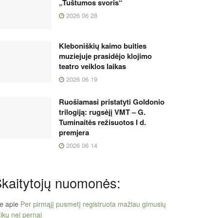
„Tuštumos svoris“
2026 06 28
Kleboniškių kaimo buities
muziejuje prasidėjo klojimo
teatro veiklos laikas
2026 06 19
Ruošiamasi pristatyti Goldonio
trilogiją: rugsėjį VMT – G.
Tuminaitės režisuotos I d.
premjera
2026 06 14
kaitytojų nuomonės:
le
apie
Per pirmąjį pusmetį registruota mažiau gimusių
ikų nei pernai