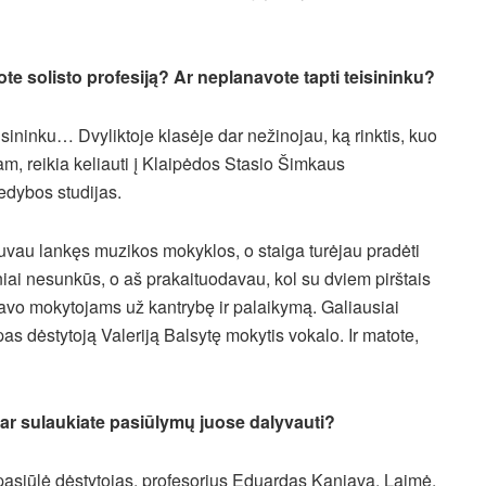
kote solisto profesiją? Ar neplanavote tapti teisininku?
ininku… Dvyliktoje klasėje dar nežinojau, ką rinktis, kuo
am, reikia keliauti į Klaipėdos Stasio Šimkaus
vedybos studijas.
uvau lankęs muzikos mokyklos, o staiga turėjau pradėti
iniai nesunkūs, o aš prakaituodavau, kol su dviem pirštais
vo mokytojams už kantrybę ir palaikymą. Galiausiai
s dėstytoją Valeriją Balsytę mokytis vokalo. Ir matote,
 dar sulaukiate pasiūlymų juose dalyvauti?
pasiūlė dėstytojas, profesorius Eduardas Kaniava. Laimė,