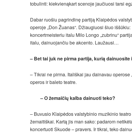
tobulinti: kiekvienąkart scenoje jaučiuosi tarsi e
Dabar ruošiu pagrindinę partiją Klaipėdos valsty
operoje „Don Žuanas“. Džiaugiuosi šiuo iššūkiu: 
koncertmeisteriu italu Milo Longo „zubrinu“ partiją
italu, dainuojančiu be akcento. Laužausi…
– Bet tai juk ne pirma partija, kurią dainuosite 
– Tikrai ne pirma. Itališkai jau dainavau operose 
operos ir baleto teatre.
– O žemaičių kalba dainuoti teko?
– Buvusio Klaipėdos valstybinio muzikinio teatr
žemaitiškai. Kartą jis man sako: padarom netikėtą
koncertuoti Skuode – pravers. Ir tikrai, teko dainu