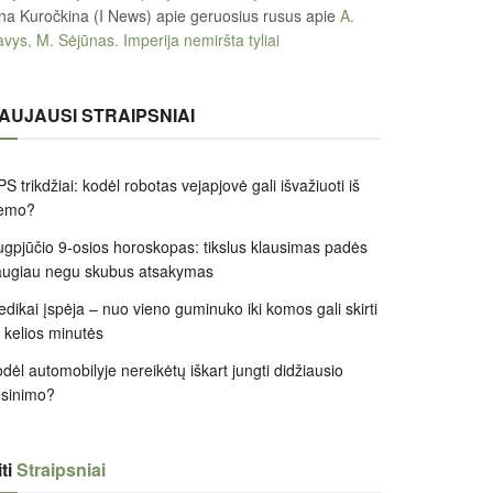
na Kuročkina (I News) apie geruosius rusus
apie
A.
vys, M. Sėjūnas. Imperija nemiršta tyliai
AUJAUSI STRAIPSNIAI
S trikdžiai: kodėl robotas vejapjovė gali išvažiuoti iš
iemo?
gpjūčio 9-osios horoskopas: tikslus klausimas padės
augiau negu skubus atsakymas
dikai įspėja – nuo vieno guminuko iki komos gali skirti
k kelios minutės
dėl automobilyje nereikėtų iškart jungti didžiausio
ėsinimo?
ti
Straipsniai