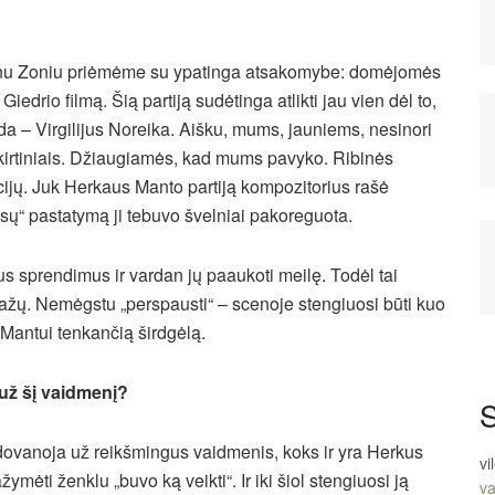
nu Zoniu priėmėme su ypatinga atsakomybe: domėjomės
edrio filmą. Šią partiją sudėtinga atlikti jau vien dėl to,
nda – Virgilijus Noreika. Aišku, mums, jauniems, nesinori
skirtiniais. Džiaugiamės, kad mums pavyko. Ribinės
cijų. Juk Herkaus Manto partiją kompozitorius rašė
rūsų“ pastatymą ji tebuvo švelniai pakoreguota.
ius sprendimus ir vardan jų paaukoti meilę. Todėl tai
ažų. Nemėgstu „perspausti“ – scenoje stengiuosi būti kuo
i Mantui tenkančią širdgėlą.
 už šį vaidmenį?
S
dovanoja už reikšmingus vaidmenis, koks ir yra Herkus
vi
ymėti ženklu „buvo ką veikti“. Ir iki šiol stengiuosi ją
va