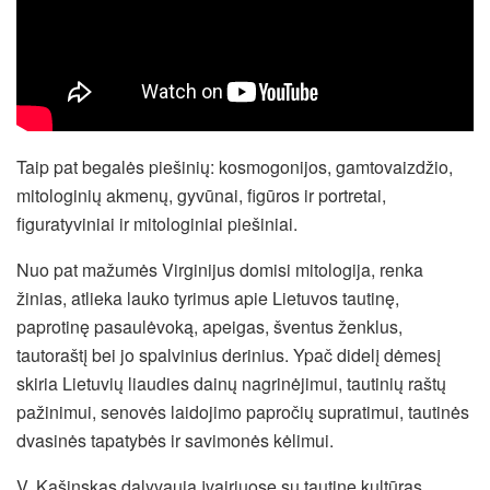
Taip pat begalės piešinių: kosmogonijos, gamtovaizdžio,
mitologinių akmenų, gyvūnai, figūros ir portretai,
figuratyviniai ir mitologiniai piešiniai.
Nuo pat mažumės Virginijus domisi mitologija, renka
žinias, atlieka lauko tyrimus apie Lietuvos tautinę,
paprotinę pasaulėvoką, apeigas, šventus ženklus,
tautoraštį bei jo spalvinius derinius. Ypač didelį dėmesį
skiria Lietuvių liaudies dainų nagrinėjimui, tautinių raštų
pažinimui, senovės laidojimo papročių supratimui, tautinės
dvasinės tapatybės ir savimonės kėlimui.
V. Kašinskas dalyvauja įvairiuose su tautine kultūras