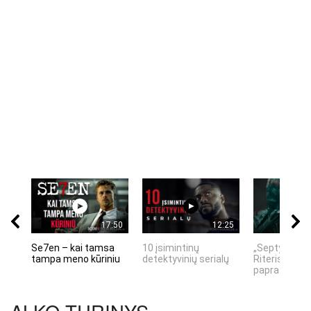
17:50
12:25
Se7en – kai tamsa
10 įsimintinų
„Septynių Ka
tampa meno kūriniu
detektyvinių serialų
Riteris" – kai
paprastumas