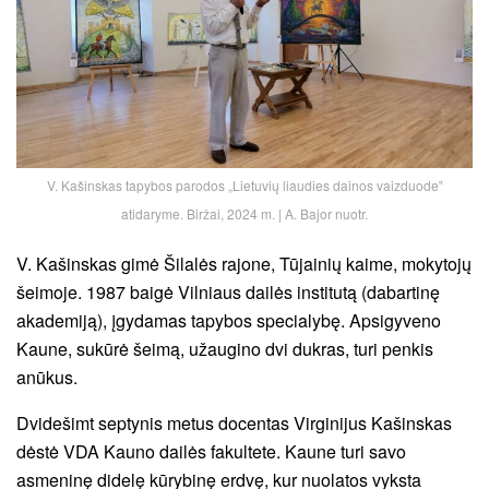
V. Kašinskas tapybos parodos „Lietuvių liaudies dainos vaizduode‟
atidaryme. Biržai, 2024 m. | A. Bajor nuotr.
V. Kašinskas gimė Šilalės rajone, Tūjainių kaime, mokytojų
šeimoje. 1987 baigė Vilniaus dailės institutą (dabartinę
akademiją), įgydamas tapybos specialybę. Apsigyveno
Kaune, sukūrė šeimą, užaugino dvi dukras, turi penkis
anūkus.
Dvidešimt septynis metus docentas Virginijus Kašinskas
dėstė VDA Kauno dailės fakultete. Kaune turi savo
asmeninę didelę kūrybinę erdvę, kur nuolatos vyksta