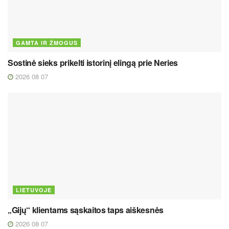
GAMTA IR ŽMOGUS
Sostinė sieks prikelti istorinį elingą prie Neries
2026 08 07
LIETUVOJE
„Gijų“ klientams sąskaitos taps aiškesnės
2026 08 07