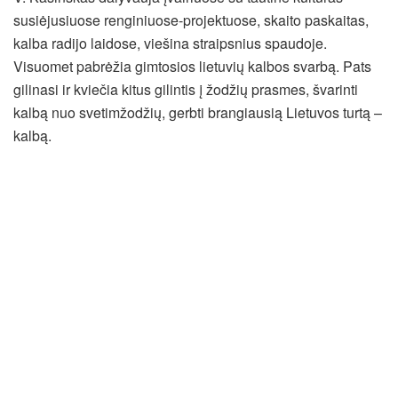
susiėjusiuose renginiuose-projektuose, skaito paskaitas,
kalba radijo laidose, viešina straipsnius spaudoje.
Visuomet pabrėžia gimtosios lietuvių kalbos svarbą. Pats
gilinasi ir kviečia kitus gilintis į žodžių prasmes, švarinti
kalbą nuo svetimžodžių, gerbti brangiausią Lietuvos turtą –
kalbą.