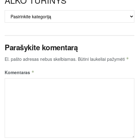
ALKO TURINYS
ALKO
TURINYS
Parašykite komentarą
El. pašto adresas nebus skelbiamas.
Būtini laukeliai pažymėti
*
Komentaras
*