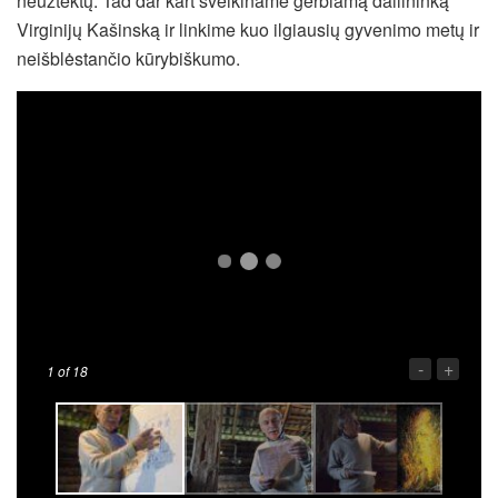
neužtektų. Tad dar kart sveikiname gerbiamą dailininką
Virginijų Kašinską ir linkime kuo ilgiausių gyvenimo metų ir
neišblėstančio kūrybiškumo.
-
+
1
of 18