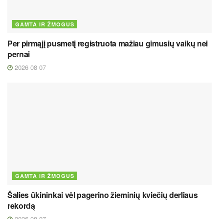
GAMTA IR ŽMOGUS
Per pirmąjį pusmetį registruota mažiau gimusių vaikų nei
pernai
2026 08 07
GAMTA IR ŽMOGUS
Šalies ūkininkai vėl pagerino žieminių kviečių derliaus
rekordą
2026 08 07