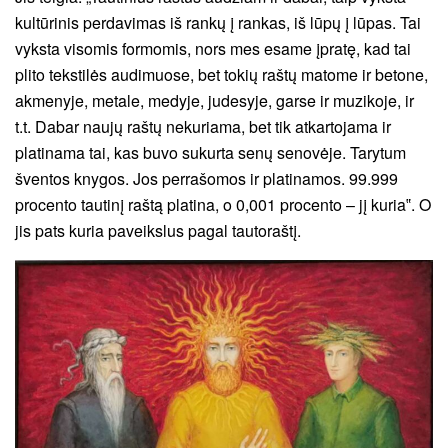
kultūrinis perdavimas iš rankų į rankas, iš lūpų į lūpas. Tai
vyksta visomis formomis, nors mes esame įpratę, kad tai
plito tekstilės audimuose, bet tokių raštų matome ir betone,
akmenyje, metale, medyje, judesyje, garse ir muzikoje, ir
t.t. Dabar naujų raštų nekuriama, bet tik atkartojama ir
platinama tai, kas buvo sukurta senų senovėje. Tarytum
šventos knygos. Jos perrašomos ir platinamos. 99.999
procento tautinį raštą platina, o 0,001 procento – jį kuria‟. O
jis pats kuria paveikslus pagal tautoraštį.