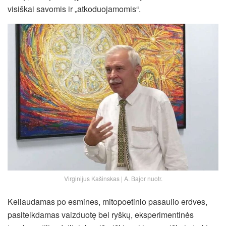
visiškai savomis ir „atkoduojamomis“.
Virginijus Kašinskas | A. Bajor nuotr.
Keliaudamas po esmines, mitopoetinio pasaulio erdves,
pasitelkdamas vaizduotę bei ryškų, eksperimentinės