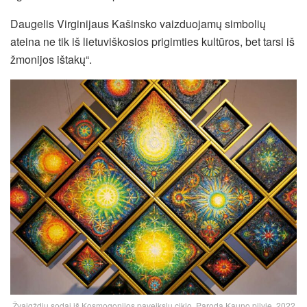
Daugelis Virginijaus Kašinsko vaizduojamų simbolių
ateina ne tik iš lietuviškosios prigimties kultūros, bet tarsi iš
žmonijos ištakų“.
Žvaigždių sodai iš Kosmogonijos paveikslų ciklo. Paroda Kauno pilyje, 2022