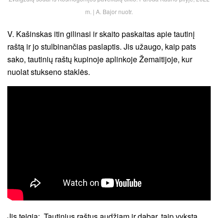
m. | A. Bajor nuotr.
V. Kašinskas itin gilinasi ir skaito paskaitas apie tautinį
raštą ir jo stulbinančias paslaptis. Jis užaugo, kaip pats
sako, tautinių raštų kupinoje aplinkoje Žemaitijoje, kur
nuolat stukseno staklės.
Jis teigia: „Tautinius raštus audžiam ir dabar, taip vyksta