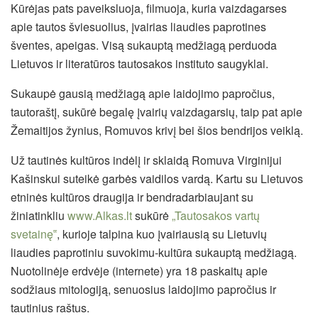
Kūrėjas pats paveiksluoja, filmuoja, kuria vaizdagarses
apie tautos šviesuolius, įvairias liaudies paprotines
šventes, apeigas. Visą sukauptą medžiagą perduoda
Lietuvos ir literatūros tautosakos instituto saugyklai.
Sukaupė gausią medžiagą apie laidojimo papročius,
tautoraštį, sukūrė begalę įvairių vaizdagarsių, taip pat apie
Žemaitijos žynius, Romuvos krivį bei šios bendrijos veiklą.
Už tautinės kultūros indėlį ir sklaidą Romuva Virginijui
Kašinskui suteikė garbės vaidilos vardą. Kartu su Lietuvos
etninės kultūros draugija ir bendradarbiaujant su
žiniatinkliu
www.Alkas.lt
sukūrė
„Tautosakos vartų
svetainę‟
, kurioje talpina kuo įvairiausią su Lietuvių
liaudies paprotiniu suvokimu-kultūra sukauptą medžiagą.
Nuotolinėje erdvėje (internete) yra 18 paskaitų apie
sodžiaus mitologiją, senuosius laidojimo papročius ir
tautinius raštus.