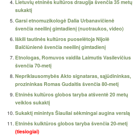
Lietuvių etninės kultūros draugija švenčia 35 metų
sukaktį
Garsi etnomuzikologė Dalia Urbanavičienė
švenčia neeilinį gimtadienį (nuotraukos, video)
Iškili tautinės kultūros puoselėtoja Nijolė
Balčiūnienė švenčia neeilinį gimtadienį
Etnologas, Romuvos vaidila Laimutis Vasilevičius
švenčia 70-metį
Nepriklausomybės Akto signataras, sąjūdininkas,
prozininkas Romas Gudaitis švenčia 80-metį
Etninės kultūros globos taryba atšventė 20 metų
veiklos sukaktį
Sukaktį minintys Šiauliai sėkmingai augina verslą
Etninės kulktūros globos taryba švenčia 20-metį
(tiesiogiai)