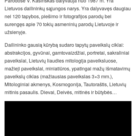
Parodose V. Kašinskas dalyvauja nuo 1987 m. Yra
Lietuvos dailininkų sąjungos narys. Yra dalyvavęs daugiau
nei 120 tapybos, piešimo ir fotografijos parodų bei
surengęs apie 70 tokių asmeninių parodų Lietuvoje ir
užsienyje.
Dailininko gausią kūrybą sudaro tapytų paveikslų ciklai:
abstrakcijos, gyvūnai, gamtovaizdžiai, portretai, sakraliniai
paveikslai, Lietuvių liaudies mitologija paveiksluose,
mažieji paveikslai, miniatiūros, ypatingai mažų išmatavimų
paveikslų ciklas (mažiausias paveikslas 3×3 mm.),
Mitologiniai akmenys, Kosmogonija, Tautoraštis, Lietuvių
mitinis pasaulis. Dievai, Deivės, mitinės ir būtybės…