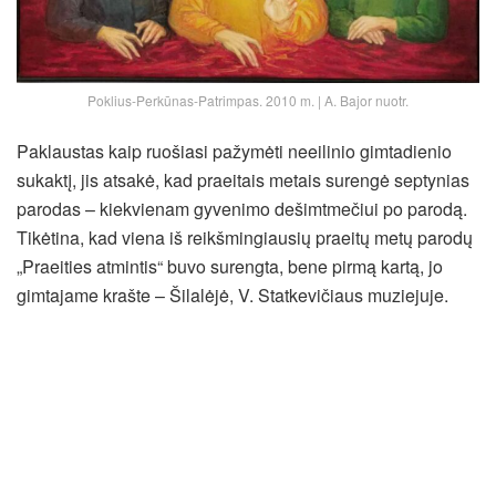
Poklius-Perkūnas-Patrimpas. 2010 m. | A. Bajor nuotr.
Paklaustas kaip ruošiasi pažymėti neeilinio gimtadienio
sukaktį, jis atsakė, kad praeitais metais surengė septynias
parodas – kiekvienam gyvenimo dešimtmečiui po parodą.
Tikėtina, kad viena iš reikšmingiausių praeitų metų parodų
„Praeities atmintis“ buvo surengta, bene pirmą kartą, jo
gimtajame krašte – Šilalėjė, V. Statkevičiaus muziejuje.