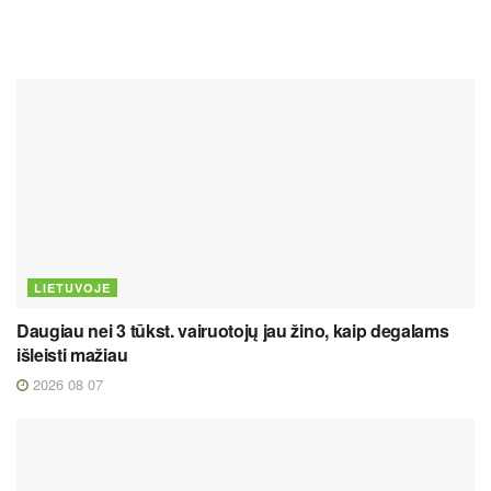
LIETUVOJE
Daugiau nei 3 tūkst. vairuotojų jau žino, kaip degalams
išleisti mažiau
2026 08 07