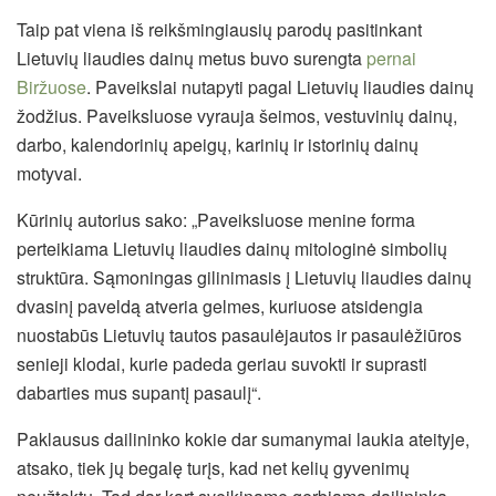
Taip pat viena iš reikšmingiausių parodų pasitinkant
Lietuvių liaudies dainų metus buvo surengta
pernai
Biržuose
. Paveikslai nutapyti pagal Lietuvių liaudies dainų
žodžius. Paveiksluose vyrauja šeimos, vestuvinių dainų,
darbo, kalendorinių apeigų, karinių ir istorinių dainų
motyvai.
Kūrinių autorius sako: „Paveiksluose menine forma
perteikiama Lietuvių liaudies dainų mitologinė simbolių
struktūra. Sąmoningas gilinimasis į Lietuvių liaudies dainų
dvasinį paveldą atveria gelmes, kuriuose atsidengia
nuostabūs Lietuvių tautos pasaulėjautos ir pasaulėžiūros
senieji klodai, kurie padeda geriau suvokti ir suprasti
dabarties mus supantį pasaulį“.
Paklausus dailininko kokie dar sumanymai laukia ateityje,
atsako, tiek jų begalę turįs, kad net kelių gyvenimų