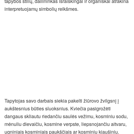
tapybos stilių, dailininkas išraiškingai ir organiškai atrakina
interpretuojamų simbolių reikšmes.
Tapytojas savo darbais siekia pakelti žiūrovo žvilgsnį į
aukštesnius būties sluoksnius. Kviečia pasigrožėti
dangaus skliautu riedančiu saulės vežimu, kosminiu sodu,
mėnuliu dievaičiu, kosmine verpste, liepsnojančiu aitvaru,
ugniniais kosminiais paukščiais ar kosminiu kiaušiniu.