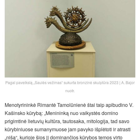
Pagal paveikslą „Saulės vežimas“ sukurta bronzinė skulptūra 2023 | A. Bajor
nuotr.
Menotyrininkė Rimantė Tamolūnienė štai taip apibudino V.
Kašinsko kūrybą: „Menininką nuo vaikystės domino
prigimtinė lietuvių kultūra, tautosaka, mitologija, tad savo
kūrybiniuose sumanymuose jam pavyko išplėtoti ir atrasti
„nišą“, kurioje šios jį dominančios kūrybos temos virto