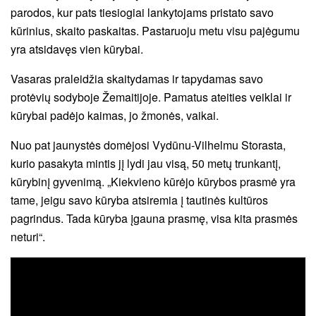
parodos, kur pats tiesiogiai lankytojams pristato savo
kūrinius, skaito paskaitas. Pastaruoju metu visu pajėgumu
yra atsidavęs vien kūrybai.
Vasaras praleidžia skaitydamas ir tapydamas savo
protėvių sodyboje Žemaitijoje. Pamatus ateities veiklai ir
kūrybai padėjo kaimas, jo žmonės, vaikai.
Nuo pat jaunystės domėjosi Vydūnu-Vilhelmu Storasta,
kurio pasakyta mintis jį lydi jau visą, 50 metų trunkantį,
kūrybinį gyvenimą. „Kiekvieno kūrėjo kūrybos prasmė yra
tame, jeigu savo kūryba atsiremia į tautinės kultūros
pagrindus. Tada kūryba įgauna prasmę, visa kita prasmės
neturi“.