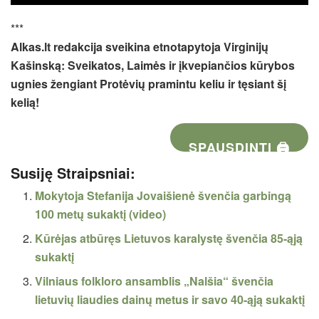
***
Alkas.lt redakcija sveikina etnotapytoja Virginijų
Kašinską: Sveikatos, Laimės ir įkvepiančios kūrybos
ugnies žengiant Protėvių pramintu keliu ir tęsiant šį
kelią!
SPAUSDINTI 🖨
Susiję Straipsniai:
Mokytoja Stefanija Jovaišienė švenčia garbingą
100 metų sukaktį (video)
Kūrėjas atbūręs Lietuvos karalystę švenčia 85-ąją
sukaktį
Vilniaus folkloro ansamblis „Nalšia“ švenčia
lietuvių liaudies dainų metus ir savo 40-ąją sukaktį