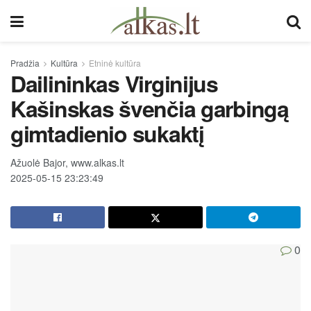
Pradžia
Kultūra
Etninė kultūra
Dailininkas Virginijus
Kašinskas švenčia garbingą
gimtadienio sukaktį
Ažuolė Bajor, www.alkas.lt
2025-05-15 23:23:49
0