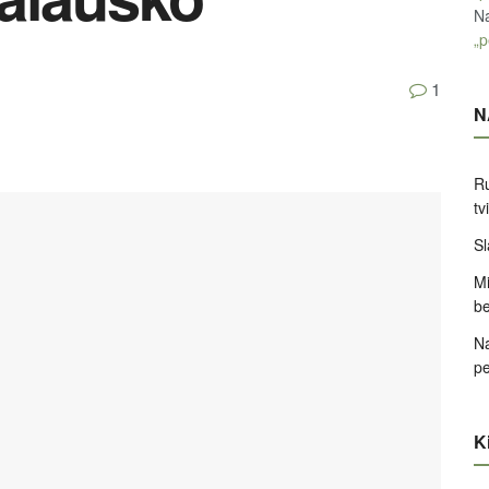
Na
„p
1
N
Ru
tv
Sl
Mi
be
Na
pe
Ki