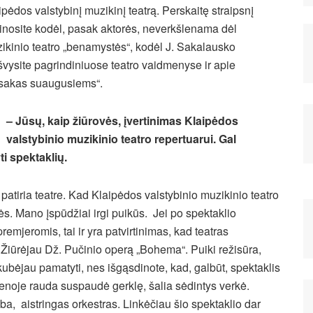
ipėdos valstybinį muzikinį teatrą. Perskaitę straipsnį
inosite kodėl, pasak aktorės, neverkšlenama dėl
ikinio teatro „benamystės“, kodėl J. Sakalausko
švysite pagrindiniuose teatro vaidmenyse ir apie
sakas suaugusiems“.
– Jūsų, kaip žiūrovės, įvertinimas Klaipėdos
valstybinio muzikinio teatro repertuarui. Gal
ti spektaklių.
 patiria teatre. Kad Klaipėdos valstybinio muzikinio teatro
lės. Mano įspūdžiai irgi puikūs. Jei po spektaklio
remjeromis, tai ir yra patvirtinimas, kad teatras
 Žiūrėjau Dž. Pučinio operą „Bohema“. Puiki režisūra,
kubėjau pamatyti, nes išgąsdinote, kad, galbūt, spektaklis
cenoje rauda suspaudė gerklę, šalia sėdintys verkė.
ba, aistringas orkestras. Linkėčiau šio spektaklio dar