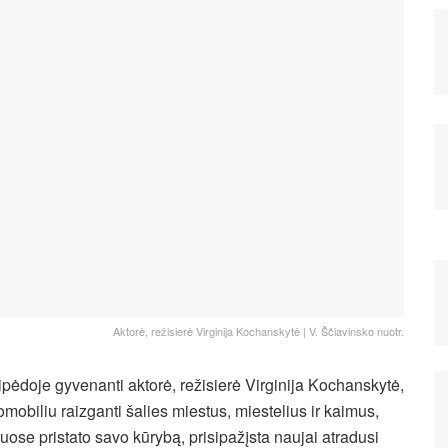
Aktorė, režisierė Virginija Kochanskytė | V. Ščiavinsko nuotr.
ipėdoje gyvenanti aktorė, režisierė Virginija Kochanskytė,
omobiliu raizganti šalies miestus, miestelius ir kaimus,
iuose pristato savo kūrybą, prisipažįsta naujai atradusi