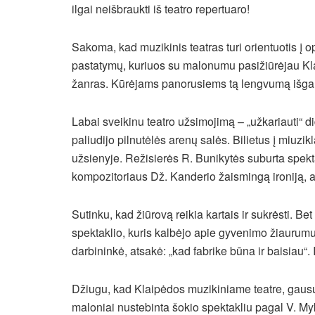
ilgai neišbraukti iš teatro repertuaro!
Sakoma, kad muzikinis teatras turi orientuotis į o
pastatymų, kuriuos su malonumu pasižiūrėjau Kla
žanras. Kūrėjams panorusiems tą lengvumą išgauti 
Labai sveikinu teatro užsimojimą – „užkariauti“ 
paliudijo pilnutėlės arenų salės. Bilietus į miuzik
užsienyje. Režisierės R. Bunikytės suburta spek
kompozitoriaus Dž. Kanderio žaismingą ironiją, a
Sutinku, kad žiūrovą reikia kartais ir sukrėsti. B
spektaklio, kuris kalbėjo apie gyvenimo žiaurumus
darbininkė, atsakė: „kad fabrike būna ir baisiau“. Ir
Džiugu, kad Klaipėdos muzikiniame teatre, gausu š
maloniai nustebinta šokio spektakliu pagal V. Myk