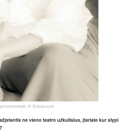
nija Kochanskytė | R. Švilpos nuotr.
žįstantis ne vieno teatro užkulisius, įtariate kur slypi
?