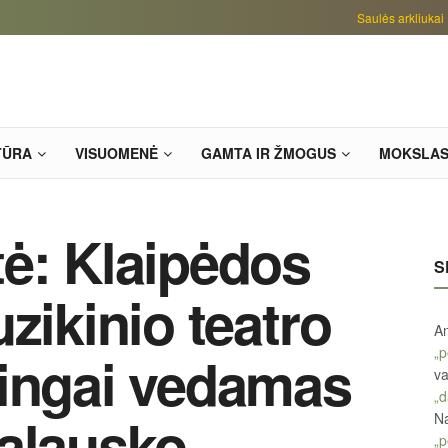
Saulės arkliukai
TŪRA
VISUOMENĖ
GAMTA IR ŽMOGUS
MOKSLA
ė: Klaipėdos
S
zikinio teatro
An
„p
mingai vedamas
va
„d
alausko
Na
„p