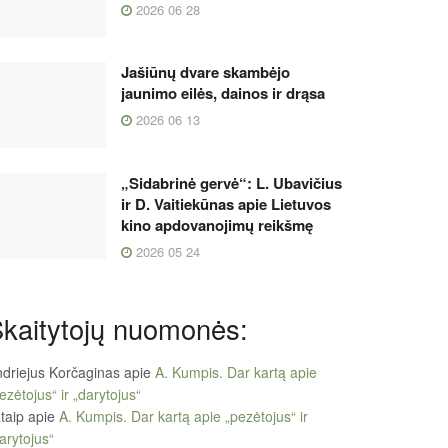
2026 06 28
Jašiūnų dvare skambėjo
jaunimo eilės, dainos ir drąsa
2026 06 13
„Sidabrinė gervė“: L. Ubavičius
ir D. Vaitiekūnas apie Lietuvos
kino apdovanojimų reikšmę
2026 05 24
kaitytojų nuomonės:
driejus Korčaginas
apie
A. Kumpis. Dar kartą apie
ezėtojus“ ir „darytojus“
taip
apie
A. Kumpis. Dar kartą apie „pezėtojus“ ir
arytojus“