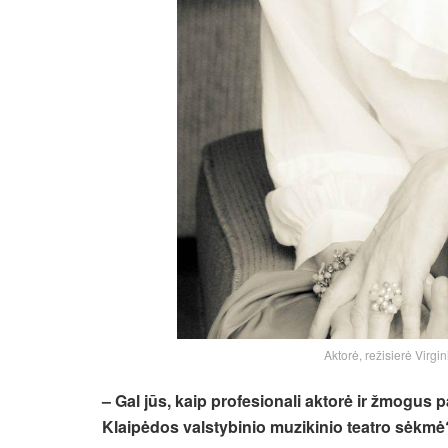
Aktorė, režisierė Virgi
– Gal jūs, kaip profesionali aktorė ir žmogus pa
Klaipėdos valstybinio muzikinio teatro sėkmė