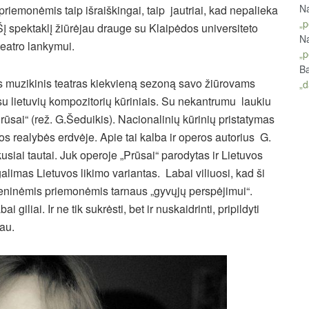
Na
riemonėmis taip išraiškingai, taip jautriai, kad nepalieka
„p
Šį spektaklį žiūrėjau drauge su Klaipėdos universiteto
Na
teatro lankymui.
„p
Ba
os muzikinis teatras kiekvieną sezoną savo žiūrovams
„d
u lietuvių kompozitorių kūriniais. Su nekantrumu laukiu
ūsai“ (rež. G.Šeduikis). Nacionalinių kūrinių pristatymas
os realybės erdvėje. Apie tai kalba ir operos autorius G.
usiai tautai. Juk operoje „Prūsai“ parodytas ir Lietuvos
 galimas Lietuvos likimo variantas. Labai viliuosi, kad ši
meninėmis priemonėmis tarnaus „gyvųjų perspėjimui“.
iliai. Ir ne tik sukrėsti, bet ir nuskaidrinti, pripildyti
iau.