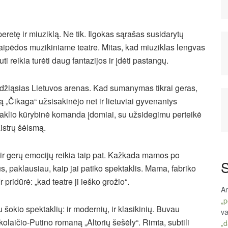
peretę ir miuziklą. Ne tik. Ilgokas sąrašas susidarytų
ipėdos muzikiniame teatre. Mitas, kad miuziklas lengvas
reikia turėti daug fantazijos ir įdėti pastangų.
didžiąsias Lietuvos arenas. Kad sumanymas tikrai geras,
lą „Čikaga“ užsisakinėjo net ir lietuviai gyvenantys
taklio kūrybinė komanda įdomiai, su užsidegimu perteikė
istrų šėlsmą.
et ir gerų emocijų reikia taip pat. Kažkada mamos po
S
, paklausiau, kaip jai patiko spektaklis. Mama, fabriko
 pridūrė: „kad teatre ji ieško grožio“.
An
„p
okio spektaklių: ir modernių, ir klasikinių. Buvau
va
olaičio-Putino romaną „Altorių šešėly“. Rimta, subtili
„d