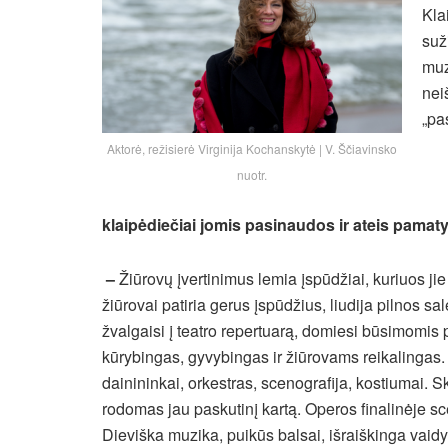
Kla
suž
muz
nei
„pa
Aktorė, režisierė Virginija Kochanskytė | V. Ščiavinsko
nuotr.
klaipėdiečiai jomis pasinaudos ir ateis pamaty
–
Žiūrovų įvertinimus lemia įspūdžiai, kuriuos jie
žiūrovai patiria gerus įspūdžius, liudija pilnos sa
žvalgaisi į teatro repertuarą, domiesi būsimomis p
kūrybingas, gyvybingas ir žiūrovams reikalingas.
dainininkai, orkestras, scenografija, kostiumai. S
rodomas jau paskutinį kartą. Operos finalinėje s
Dieviška muzika, puikūs balsai, išraiškinga vaidy