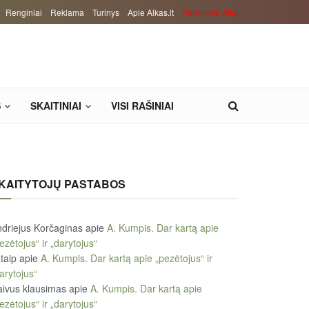
Renginiai
Reklama
Turinys
Apie Alkas.lt
Paremkite Alką
S
SKAITINIAI
VISI RAŠINIAI
KAITYTOJŲ PASTABOS
driejus Korčaginas
apie
A. Kumpis. Dar kartą apie
ezėtojus“ ir „darytojus“
taip
apie
A. Kumpis. Dar kartą apie „pezėtojus“ ir
arytojus“
ivus klausimas
apie
A. Kumpis. Dar kartą apie
ezėtojus“ ir „darytojus“