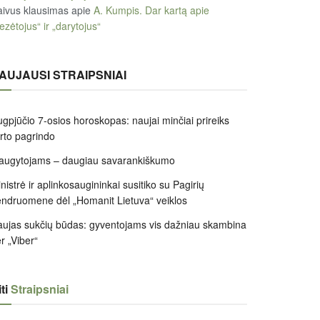
ivus klausimas
apie
A. Kumpis. Dar kartą apie
ezėtojus“ ir „darytojus“
AUJAUSI STRAIPSNIAI
gpjūčio 7-osios horoskopas: naujai minčiai prireiks
irto pagrindo
augytojams – daugiau savarankiškumo
nistrė ir aplinkosaugininkai susitiko su Pagirių
ndruomene dėl „Homanit Lietuva“ veiklos
ujas sukčių būdas: gyventojams vis dažniau skambina
r „Viber“
ti
Straipsniai