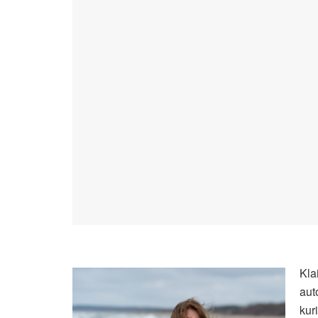
Kla
aut
kur