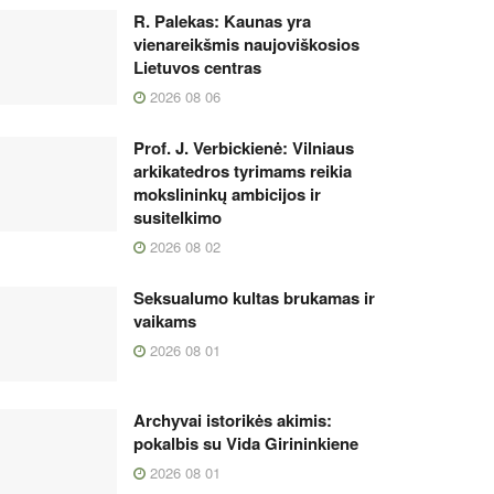
R. Palekas: Kaunas yra
vienareikšmis naujoviškosios
Lietuvos centras
2026 08 06
Prof. J. Verbickienė: Vilniaus
arkikatedros tyrimams reikia
mokslininkų ambicijos ir
susitelkimo
2026 08 02
Seksualumo kultas brukamas ir
vaikams
2026 08 01
Archyvai istorikės akimis:
pokalbis su Vida Girininkiene
2026 08 01