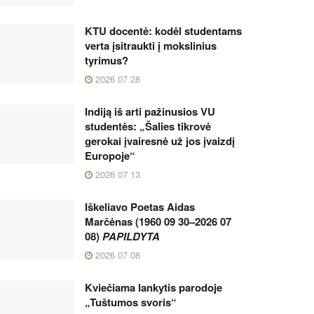
KTU docentė: kodėl studentams
verta įsitraukti į mokslinius
tyrimus?
2026 07 28
Indiją iš arti pažinusios VU
studentės: „Šalies tikrovė
gerokai įvairesnė už jos įvaizdį
Europoje“
2026 07 13
Iškeliavo Poetas Aidas
Marčėnas (1960 09 30–2026 07
08)
PAPILDYTA
2026 07 08
Kviečiama lankytis parodoje
„Tuštumos svoris“