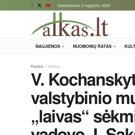
Ketvirtadienis, 6 rugpjūčio, 2026
NAUJIENOS
NUOMONIŲ RATAS
KUL
Pradžia
Kultūra
V. Kochanskyt
valstybinio mu
„laivas“ sėk
vadovo J. Sak