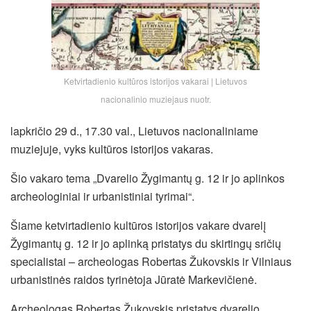
Ketvirtadienio kultūros istorijos vakarai | Lietuvos
nacionalinio muziejaus nuotr.
lapkričio 29 d., 17.30 val., Lietuvos nacionaliniame
muziejuje, vyks kultūros istorijos vakaras.
Šio vakaro tema „Dvarelio Žygimantų g. 12 ir jo aplinkos
archeologiniai ir urbanistiniai tyrimai“.
Šiame ketvirtadienio kultūros istorijos vakare dvarelį
Žygimantų g. 12 ir jo aplinką pristatys du skirtingų sričių
specialistai – archeologas Robertas Žukovskis ir Vilniaus
urbanistinės raidos tyrinėtoja Jūratė Markevičienė.
Archeologas Robertas Žukovskis pristatys dvarelio