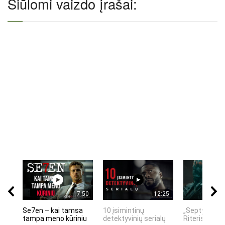
Siūlomi vaizdo įrašai:
17:50
12:25
Se7en – kai tamsa
10 įsimintinų
„Septynių Ka
tampa meno kūriniu
detektyvinių serialų
Riteris" – kai