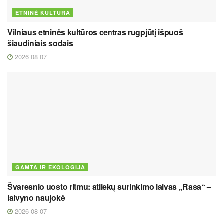
ETNINĖ KULTŪRA
Vilniaus etninės kultūros centras rugpjūtį išpuoš
šiaudiniais sodais
2026 08 07
GAMTA IR EKOLOGIJA
Švaresnio uosto ritmu: atliekų surinkimo laivas „Rasa“ –
laivyno naujokė
2026 08 07