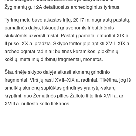
Žygimantų g. 12A detaliuosius archeologinius tyrimus.
Tyrimų metu buvo atkastos trijų, 2017 m. nugriautų pastatų,
pamatinės dalys, iškuopti griuvenomis ir buitinėmis
šiukšlėmis užversti rūsiai. Pastatų pamatai datuotini XIX a.
II puse–XX a. pradžia. Sklypo teritorijoje aptikti XVII–XIX a.
archeologiniai radiniai: buitinės keramikos, plokštinių
koklių, metalinių dirbinių fragmentai, monetos.
Šiaurinėje sklypo dalyje atkasti akmenų grindinio
fragmentai. Virš jų rasti XVII–XIX a. radiniai. Tikėtina, jog iš
smulkių akmenų suplūktas grindinys yra rytų-vakarų
kryptimi, nuo Žemutinės pilies Žaliojo tilto link XVII a. ar
XVIII a. nutiesto kelio liekanos.