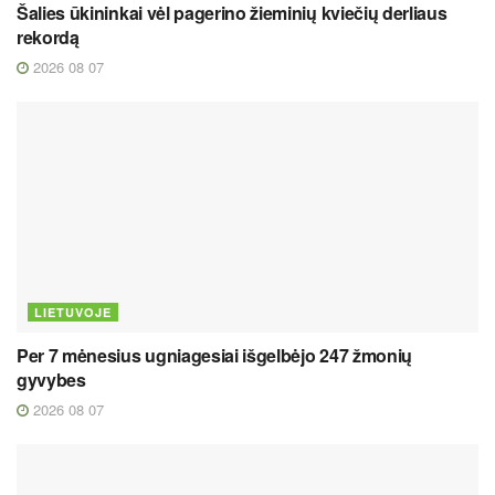
Šalies ūkininkai vėl pagerino žieminių kviečių derliaus
rekordą
2026 08 07
LIETUVOJE
Per 7 mėnesius ugniagesiai išgelbėjo 247 žmonių
gyvybes
2026 08 07