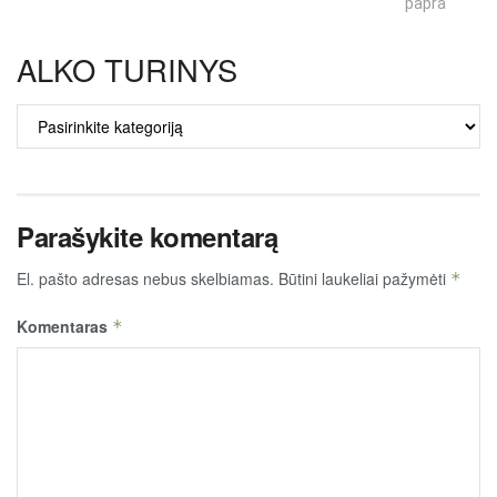
paprastumas
ALKO TURINYS
ALKO
TURINYS
Parašykite komentarą
El. pašto adresas nebus skelbiamas.
Būtini laukeliai pažymėti
*
Komentaras
*