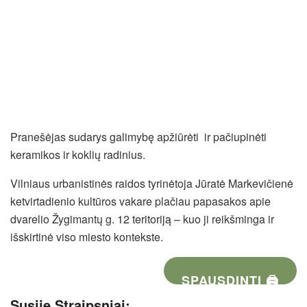
Pranešėjas sudarys galimybę apžiūrėti ir pačiupinėti
keramikos ir koklių radinius.
Vilniaus urbanistinės raidos tyrinėtoja Jūratė Markevičienė
ketvirtadienio kultūros vakare plačiau papasakos apie
dvarelio Žygimantų g. 12 teritoriją – kuo ji reikšminga ir
išskirtinė viso miesto kontekste.
SPAUSDINTI 🖨
Susiję Straipsniai: