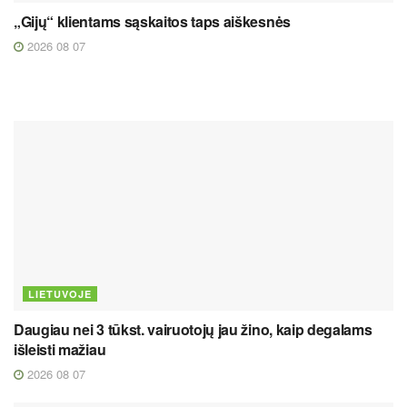
„Gijų“ klientams sąskaitos taps aiškesnės
2026 08 07
LIETUVOJE
Daugiau nei 3 tūkst. vairuotojų jau žino, kaip degalams
išleisti mažiau
2026 08 07