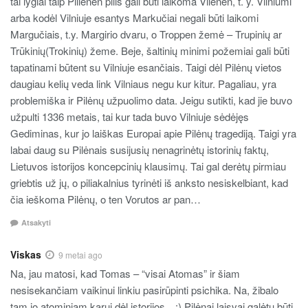
tai lygiai taip Pillenen pilis gali būti laikoma Vilenen, t. y. Vilniumi
arba kodėl Vilniuje esantys Markučiai negali būti laikomi
Margučiais, t.y. Margirio dvaru, o Troppen žemė – Trupinių ar
Trūkinių(Trokinių) žeme. Beje, šaltinių minimi požemiai gali būti
tapatinami būtent su Vilniuje esančiais. Taigi dėl Pilėnų vietos
daugiau kelių veda link Vilniaus negu kur kitur. Pagaliau, yra
problemiška ir Pilėnų užpuolimo data. Jeigu sutikti, kad jie buvo
užpulti 1336 metais, tai kur tada buvo Vilniuje sėdėjęs
Gediminas, kur jo laiškas Europai apie Pilėnų tragediją. Taigi yra
labai daug su Pilėnais susijusių nenagrinėtų istorinių faktų,
Lietuvos istorijos koncepcinių klausimų. Tai gal derėtų pirmiau
griebtis už jų, o piliakalnius tyrinėti iš anksto nesiskelbiant, kad
čia ieškoma Pilėnų, o ten Vorutos ar pan…
Atsakyti
Viskas
9 metai ago
Na, jau matosi, kad Tomas – “visai Atomas” ir šiam
nesisekančiam vaikinui linkiu pasirūpinti psichika. Na, žibalo
tam jo atominiam karui dėl istorijos…:) Pilėnai laisvai galėtų būti,