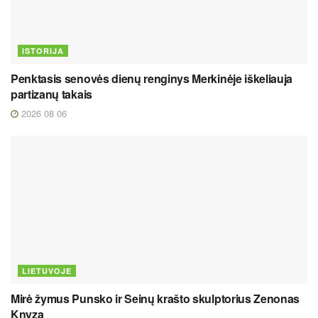
ISTORIJA
Penktasis senovės dienų renginys Merkinėje iškeliauja
partizanų takais
2026 08 06
LIETUVOJE
Mirė žymus Punsko ir Seinų krašto skulptorius Zenonas
Knyza