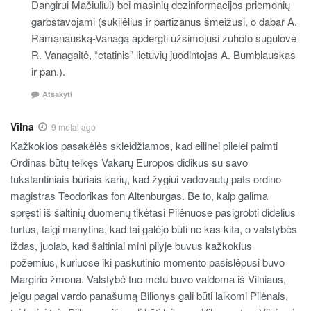
Dangirui Mačiuliui) bei masinių dezinformacijos priemonių
garbstavojami (sukilėlius ir partizanus šmeižusi, o dabar A.
Ramanauską-Vanagą apdergti užsimojusi zūhofo sugulovė
R. Vanagaitė, “etatinis” lietuvių juodintojas A. Bumblauskas
ir pan.).
Atsakyti
Vilna
9 metai ago
Kažkokios pasakėlės skleidžiamos, kad eilinei pilelei paimti
Ordinas būtų telkęs Vakarų Europos didikus su savo
tūkstantiniais būriais karių, kad žygiui vadovautų pats ordino
magistras Teodorikas fon Altenburgas. Be to, kaip galima
spręsti iš šaltinių duomenų tikėtasi Pilėnuose pasigrobti didelius
turtus, taigi manytina, kad tai galėjo būti ne kas kita, o valstybės
iždas, juolab, kad šaltiniai mini pilyje buvus kažkokius
požemius, kuriuose iki paskutinio momento pasislėpusi buvo
Margirio žmona. Valstybė tuo metu buvo valdoma iš Vilniaus,
jeigu pagal vardo panašumą Bilionys gali būti laikomi Pilėnais,