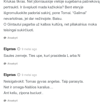
Kriukas tikras. Net įdomiausioje vietoje sugebama pašnekovą
pertraukti. Ir švepluoti mada kažkokia? Bent eteryje
išgromuliuokite padoriai sakinį, pone Tomai. “Galimai”
nevartotinas, jei dar nežinojote. Baisu.
O Gintautui pagarba už kalbos kultūrą, net piliakalnius moka
teisingai sukirčiuoti.
Atsakyti
Elgetas
9 metai ago
Saules zemeje. Ties upe, kuri prasideda L arba N
Atsakyti
Elgetas
9 metai ago
Neisigalvokit: Tomas gyvas angelas. Taip parasyta.
Net ir omega-Nalšios karalius…
Ant keliu, zipona buciuot .
Atsakyti