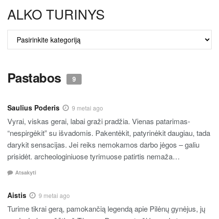
ALKO TURINYS
ALKO
TURINYS
Pastabos
9
Saulius Poderis
9 metai ago
Vyrai, viskas gerai, labai graži pradžia. Vienas patarimas-
“nespirgėkit” su išvadomis. Pakentėkit, patyrinėkit daugiau, tada
darykit sensacijas. Jei reiks nemokamos darbo jėgos – galiu
prisidėt. archeologiniuose tyrimuose patirtis nemaža…
Atsakyti
Aistis
9 metai ago
Turime tikrai gerą, pamokančią legendą apie Pilėnų gynėjus, jų