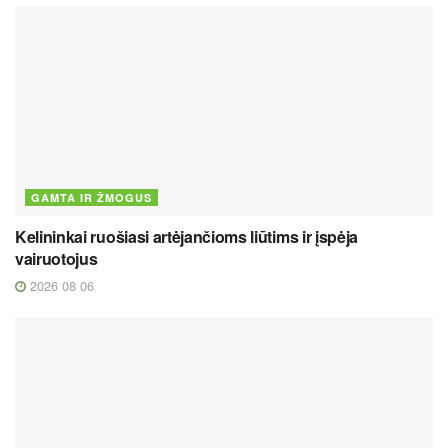
GAMTA IR ŽMOGUS
Kelininkai ruošiasi artėjančioms liūtims ir įspėja
vairuotojus
2026 08 06