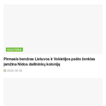
KULTŪRA
Pirmasis bendras Lietuvos ir Vokietijos pašto ženklas
įamžina Nidos dailininkų koloniją
2026 08 06