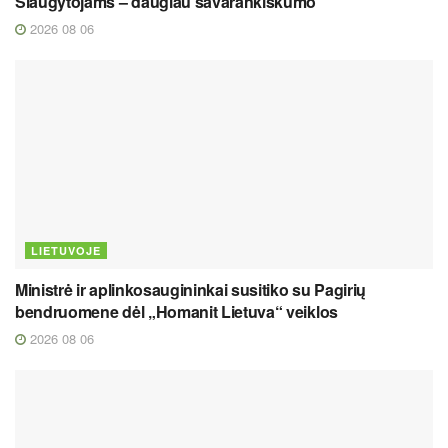
Slaugytojams – daugiau savarankiškumo
2026 08 06
LIETUVOJE
Ministrė ir aplinkosaugininkai susitiko su Pagirių
bendruomene dėl „Homanit Lietuva“ veiklos
2026 08 06