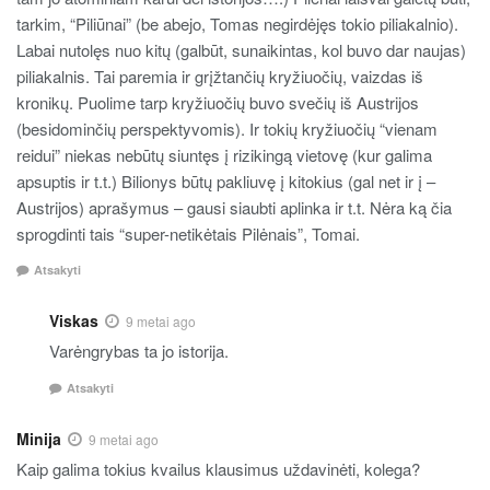
tarkim, “Piliūnai” (be abejo, Tomas negirdėjęs tokio piliakalnio).
Labai nutolęs nuo kitų (galbūt, sunaikintas, kol buvo dar naujas)
piliakalnis. Tai paremia ir grįžtančių kryžiuočių, vaizdas iš
kronikų. Puolime tarp kryžiuočių buvo svečių iš Austrijos
(besidominčių perspektyvomis). Ir tokių kryžiuočių “vienam
reidui” niekas nebūtų siuntęs į rizikingą vietovę (kur galima
apsuptis ir t.t.) Bilionys būtų pakliuvę į kitokius (gal net ir į –
Austrijos) aprašymus – gausi siaubti aplinka ir t.t. Nėra ką čia
sprogdinti tais “super-netikėtais Pilėnais”, Tomai.
Atsakyti
Viskas
9 metai ago
Varėngrybas ta jo istorija.
Atsakyti
Minija
9 metai ago
Kaip galima tokius kvailus klausimus uždavinėti, kolega?