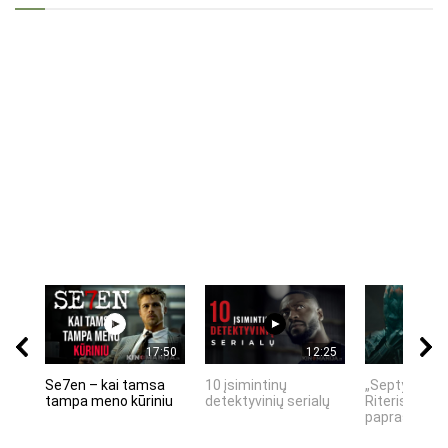
17:50
12:25
Se7en – kai tamsa
10 įsimintinų
„Septynių Ka
tampa meno kūriniu
detektyvinių serialų
Riteris" – kai
paprastumas