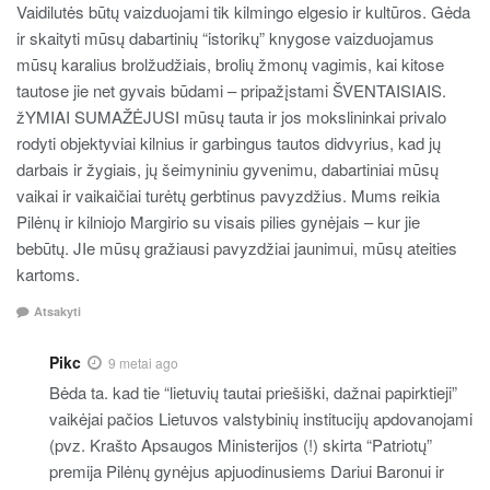
Vaidilutės būtų vaizduojami tik kilmingo elgesio ir kultūros. Gėda
ir skaityti mūsų dabartinių “istorikų” knygose vaizduojamus
mūsų karalius brolžudžiais, brolių žmonų vagimis, kai kitose
tautose jie net gyvais būdami – pripažįstami ŠVENTAISIAIS.
žYMIAI SUMAŽĖJUSI mūsų tauta ir jos mokslininkai privalo
rodyti objektyviai kilnius ir garbingus tautos didvyrius, kad jų
darbais ir žygiais, jų šeimyniniu gyvenimu, dabartiniai mūsų
vaikai ir vaikaičiai turėtų gerbtinus pavyzdžius. Mums reikia
Pilėnų ir kilniojo Margirio su visais pilies gynėjais – kur jie
bebūtų. JIe mūsų gražiausi pavyzdžiai jaunimui, mūsų ateities
kartoms.
Atsakyti
Pikc
9 metai ago
Bėda ta. kad tie “lietuvių tautai priešiški, dažnai papirktieji”
vaikėjai pačios Lietuvos valstybinių institucijų apdovanojami
(pvz. Krašto Apsaugos Ministerijos (!) skirta “Patriotų”
premija Pilėnų gynėjus apjuodinusiems Dariui Baronui ir