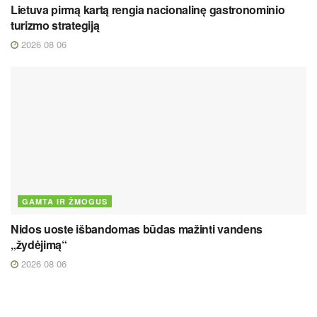
Lietuva pirmą kartą rengia nacionalinę gastronominio
turizmo strategiją
2026 08 06
GAMTA IR ŽMOGUS
Nidos uoste išbandomas būdas mažinti vandens
„žydėjimą“
2026 08 06