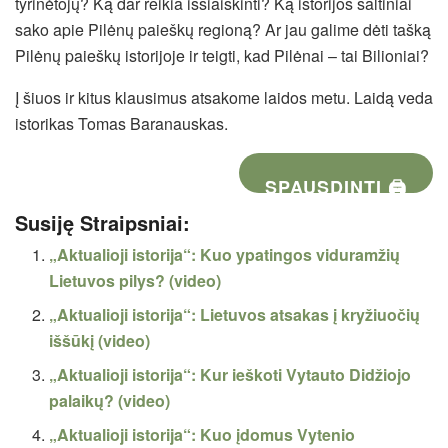
tyrinėtojų? Ką dar reikia išsiaiškinti? Ką istorijos šaltiniai
sako apie Pilėnų paieškų regioną? Ar jau galime dėti tašką
Pilėnų paieškų istorijoje ir teigti, kad Pilėnai – tai Bilioniai?
Į šiuos ir kitus klausimus atsakome laidos metu. Laidą veda
istorikas Tomas Baranauskas.
SPAUSDINTI 🖨
Susiję Straipsniai:
„Aktualioji istorija“: Kuo ypatingos viduramžių
Lietuvos pilys? (video)
„Aktualioji istorija“: Lietuvos atsakas į kryžiuočių
iššūkį (video)
„Aktualioji istorija“: Kur ieškoti Vytauto Didžiojo
palaikų? (video)
„Aktualioji istorija“: Kuo įdomus Vytenio