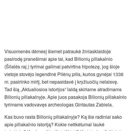
Visuomenės dėmesį šiemet patraukė žiniasklaidoje
pasirodę pranešimai apie tai, kad Bilionių piliakalnio
(Šilalės raj.) tyrimai galimai patvirtina hipotezę, jog šioje
vietoje stovėjo legendinė Pilėnų pilis, kurios gynėjai 1336
m. pasirinko mirtį, bet nepasidavė į kryžiuočių nelaisvę.
Tad šią „Aktualiosios istorijos“ laidą skiriame atradimams
Bilionių piliakalnyje. Apie juos pasakoja Bilionių piliakalnio
tyrimams vadovavęs archeologas Gintautas Zabiela.
Kas buvo rasta Bilionių piliakalnyje? Ką šie radiniai sako
apie piliakalnio istoriją? Kokie netikėtumai laukė