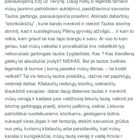
pasiaukojamą žūtį už Tėvynę. Daug metų ši legenda tarnavo
mūsų jaunimo patriotiniam auklėjimui, pasidžiavimui savosios
Tautos garbinga, pasiaukojančia praeitimi. Atsirado dabartinių
“istorikiūkščių” , kurie bando menkinti ir niekinti Tautos istorinę
atmintį, kad ir susideginusių Pilėnų gyvnėjų atžvilgiu… ir kam to
reikia, kam griauti tai kas tapo brangiu ir savu. Ar nuo to kam
geriau, kad mūsų vaikeliai ir provaikaičiai ims nebetikėti lyg
nebuvusiais garbingais tautos žygdarbiais. Kas ? Kas šiandieną
galėtų tai absoliučiai įrodyti? NIEKAS. Bet jei tautos žodinės
legendos iš burnos į burną pasiekė mūsų dienas, – tai kodėl
netikėti? Tai vis lietuvių tautos priešiškų , dažnai net papirktųjų,
nedorieji darbai. Kitataučių nedorųjų istorikų, siekiančių
išaukštinti savąsias- dabar daug didesnes tautas ir menkinti
mūsų senąją ir kadaise juos valdžiusią lietuvių tautą, naikinti jos
istorinę garbingąją praeitį, istorinį palikimą, siekiai. Lietuvos
patriotiškai nusiteikusiems istorikams, geologams būtina
sukaupti visas jėgas ir net fantaziją, atskirti savuosius grūdus
nuo pelų, kuriamų kitataučių arba parsidavėlių, kad mūsų
karaliai ir kunigaikščiai, mūsų tautą vieniję ir valdę Kriviai r