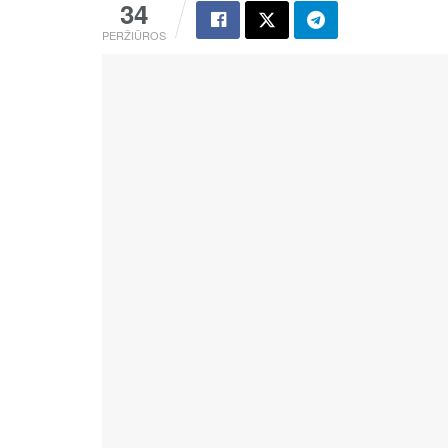
34
PERŽIŪROS