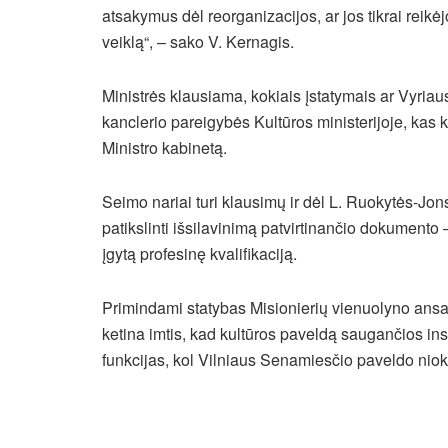
atsakymus dėl reorganizacijos, ar jos tikrai reikėj
veiklą“, – sako V. Kernagis.
Ministrės klausiama, kokiais įstatymais ar Vyria
kanclerio pareigybės Kultūros ministerijoje, kas k
Ministro kabinetą.
Seimo nariai turi klausimų ir dėl L. Ruokytės-Jons
patikslinti išsilavinimą patvirtinančio dokumento 
įgytą profesinę kvalifikaciją.
Primindami statybas Misionierių vienuolyno ansamb
ketina imtis, kad kultūros paveldą saugančios ins
funkcijas, kol Vilniaus Senamiesčio paveldo nio