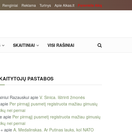
Renginiai
Reklama
Turinys
Apie Alkas.lt
Paremkite Alką
S
SKAITINIAI
VISI RAŠINIAI
KAITYTOJŲ PASTABOS
iniui Razauskui
apie
V. Sinica. Ištrinti žmonės
apie
Per pirmąjį pusmetį registruota mažiau gimusių
ikų nei pernai
le
apie
Per pirmąjį pusmetį registruota mažiau gimusių
ikų nei pernai
++
apie
A. Medalinskas. Ar Putinas lauks, kol NATO