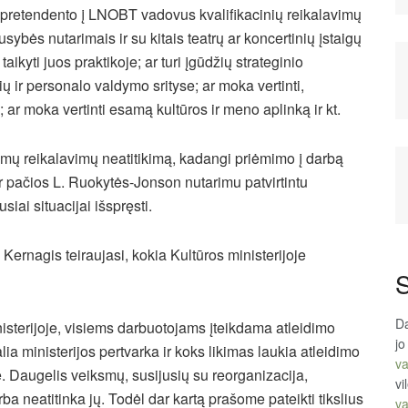
s pretendento į LNOBT vadovus kvalifikacinių reikalavimų
usybės nutarimais ir su kitais teatrų ar koncertinių įstaigų
aikyti juos praktikoje; ar turi įgūdžių strateginio
ių ir personalo valdymo srityse; ar moka vertinti,
 ar moka vertinti esamą kultūros ir meno aplinką ir kt.
tymų reikalavimų neatitikimą, kadangi priėmimo į darbą
 pačios L. Ruokytės-Jonson nutarimu patvirtintu
siai situacijai išspręsti.
ernagis teiraujasi, kokia Kultūros ministerijoje
S
Da
nisterijoje, visiems darbuotojams įteikdama atleidimo
jo
lia ministerijos pertvarka ir koks likimas laukia atleidimo
va
ė. Daugelis veiksmų, susijusių su reorganizacija,
vi
a neatitinka jų. Todėl dar kartą prašome pateikti tikslius
va