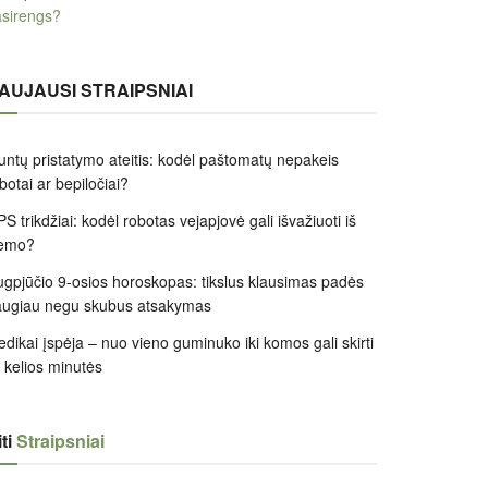
sirengs?
AUJAUSI STRAIPSNIAI
untų pristatymo ateitis: kodėl paštomatų nepakeis
botai ar bepiločiai?
S trikdžiai: kodėl robotas vejapjovė gali išvažiuoti iš
iemo?
gpjūčio 9-osios horoskopas: tikslus klausimas padės
augiau negu skubus atsakymas
dikai įspėja – nuo vieno guminuko iki komos gali skirti
k kelios minutės
ti
Straipsniai