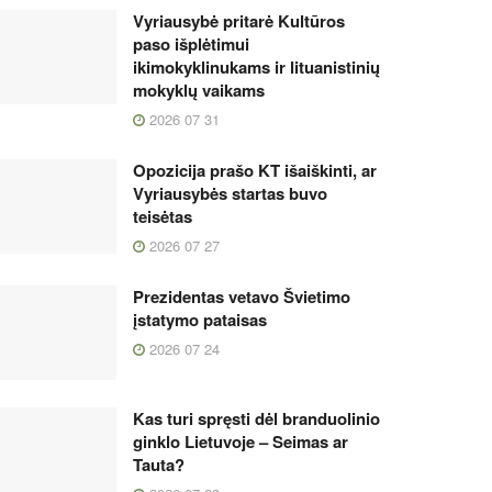
Vyriausybė pritarė Kultūros
paso išplėtimui
ikimokyklinukams ir lituanistinių
mokyklų vaikams
2026 07 31
Opozicija prašo KT išaiškinti, ar
Vyriausybės startas buvo
teisėtas
2026 07 27
Prezidentas vetavo Švietimo
įstatymo pataisas
2026 07 24
Kas turi spręsti dėl branduolinio
ginklo Lietuvoje – Seimas ar
Tauta?