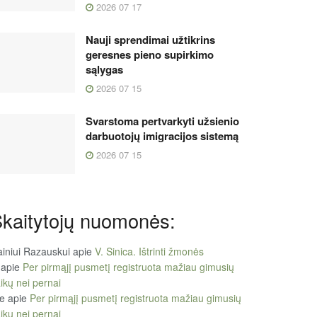
2026 07 17
Nauji sprendimai užtikrins
geresnes pieno supirkimo
sąlygas
2026 07 15
Svarstoma pertvarkyti užsienio
darbuotojų imigracijos sistemą
2026 07 15
kaitytojų nuomonės:
iniui Razauskui
apie
V. Sinica. Ištrinti žmonės
apie
Per pirmąjį pusmetį registruota mažiau gimusių
ikų nei pernai
le
apie
Per pirmąjį pusmetį registruota mažiau gimusių
ikų nei pernai