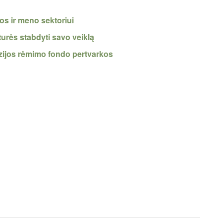
ros ir meno sektoriui
turės stabdyti savo veiklą
vizijos rėmimo fondo pertvarkos