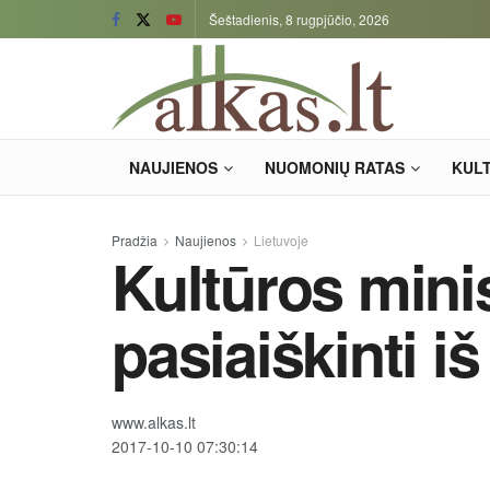
Šeštadienis, 8 rugpjūčio, 2026
NAUJIENOS
NUOMONIŲ RATAS
KUL
Pradžia
Naujienos
Lietuvoje
Kultūros mini
pasiaiškinti i
www.alkas.lt
2017-10-10 07:30:14