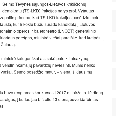
Seimo Tėvynės sąjungos-Lietuvos krikščionių
demokratų (TS-LKD) frakcijos narys prof. Vytautas
zapaitis primena, kad TS-LKD frakcijos posėdžio metu
lausta, kur ir kokiu būdu surado kandidatą į Lietuvos
ionalinio operos ir baleto teatro (LNOBT) generalinio
ektoriaus
pareigas, ministrė viešai pareiškė, kad kreipėsi į
 Žutautą.
, ministrė kategoriškai atsisakė pateikti atsakymą,
erslininkams jų pavardžių neviešinti. Mums neliko
rės viešai, Seimo posėdžio metu“, – vieną iš klausimų
ūdu buvo rengiamas konkursas į 2017 m. birželio 12 dieną
areigas, į kurias jau birželio 13 dieną buvo įdarbintas
as.