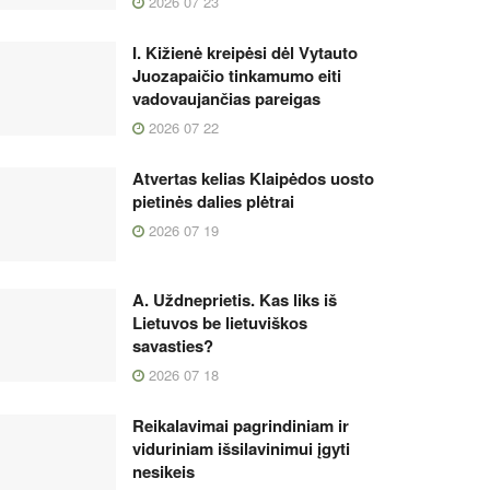
2026 07 23
I. Kižienė kreipėsi dėl Vytauto
Juozapaičio tinkamumo eiti
vadovaujančias pareigas
2026 07 22
Atvertas kelias Klaipėdos uosto
pietinės dalies plėtrai
2026 07 19
A. Uždneprietis. Kas liks iš
Lietuvos be lietuviškos
savasties?
2026 07 18
Reikalavimai pagrindiniam ir
viduriniam išsilavinimui įgyti
nesikeis