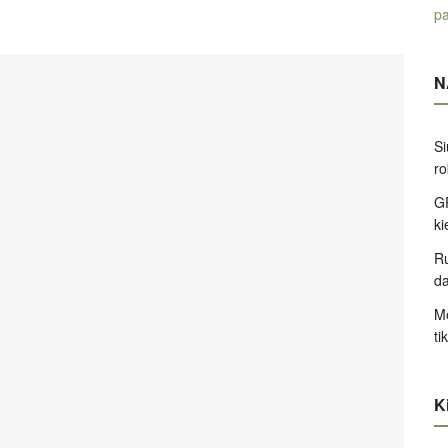
pa
N
Si
ro
GP
k
Ru
d
Me
ti
Ki