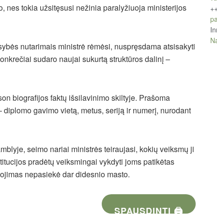
o, nes tokia užsitęsusi nežinia paralyžiuoja ministerijos
+
pa
In
Na
usybės nutarimais ministrė rėmėsi, nuspręsdama atsisakyti
onkrečiai sudaro naujai sukurtą struktūros dalinį –
on biografijos faktų išsilavinimo skiltyje. Prašoma
– diplomo gavimo vietą, metus, seriją ir numerį, nurodant
lyje, seimo nariai ministrės teiraujasi, kokių veiksmų ji
titucijos pradėtų veiksmingai vykdyti joms patikėtas
kojimas nepasiekė dar didesnio masto.
SPAUSDINTI 🖨