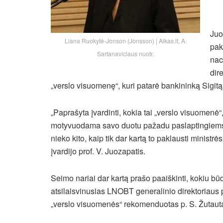
Juo
Liana Ruokytė-Jonson (Jonsson) | Alkas.lt, A.
pak
Sartanaviciaus nuotr.
nac
dir
„verslo visuomenę“, kuri patarė bankininką Sigitą
„Paprašyta įvardinti, kokia tai „verslo visuomenė“
motyvuodama savo duotu pažadu paslaptingiems v
nieko kito, kaip tik dar kartą to paklausti minist
įvardijo prof. V. Juozapatis.
Seimo nariai dar kartą prašo paaiškinti, kokiu b
atsilaisvinusias LNOBT generalinio direktoriaus p
„verslo visuomenės“ rekomenduotas p. S. Žutaut