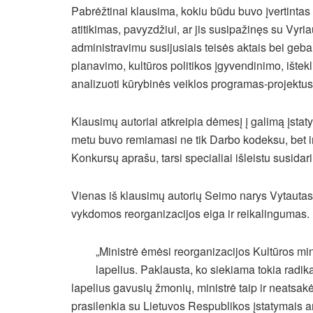
Pabrėžtinai klausima, kokiu būdu buvo įvertinta
atitikimas, pavyzdžiui, ar jis susipažinęs su Vyria
administravimu susijusiais teisės aktais bei geba t
planavimo, kultūros politikos įgyvendinimo, ištekl
analizuoti kūrybinės veiklos programas-projektus;
Klausimų autoriai atkreipia dėmesį į galimą įsta
metu buvo remiamasi ne tik Darbo kodeksu, bet ir
Konkursų aprašu, tarsi specialiai išleistu susidariu
Vienas iš klausimų autorių Seimo narys Vytautas K
vykdomos reorganizacijos eiga ir reikalingumas.
„Ministrė ėmėsi reorganizacijos Kultūros mi
lapelius. Paklausta, ko siekiama tokia radika
lapelius gavusių žmonių, ministrė taip ir neatsak
prasilenkia su Lietuvos Respublikos įstatymais arb