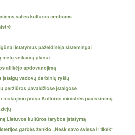
ausiems šalies kultūros centrams
istrė
a
eigūnai įstatymus pažeidinėja sistemingai
bų metų veiksmų planui
os atlikėjo apdovanojimą
 įstaigų vadovų darbinių ryšių
esų peržiūros pavaldžiose įstaigose
o niokojimo prašo Kultūros ministrės paaiškinimų
uziejų
amą Lietuvos kultūros tarybos įstatymą
isterijos garbės ženklo „Nešk savo šviesą ir tikėk“