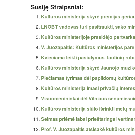
Susiję Straipsniai:
Kultūros ministerija skyrė premijas geri
LNOBT vadovas turi pasitraukti, sako min
Kultūros ministerijoje prasidėjo pertvark
V. Juozapaitis: Kultūros ministerijos par
Kviečiama teikti pasiūlymus Tautinių rū
Kultūros ministerija skyrė Jaunojo muzik
Plečiamas tyrimas dėl papildomų kultūros
Kultūros ministerija imasi privačių inter
Visuomenininkai dėl Vilniaus senamiesči
Kultūros ministerija siūlo išrinkti metų m
Seimas priėmė labai prieštaringai vertin
Prof. V. Juozapaitis atsisakė kultūros min