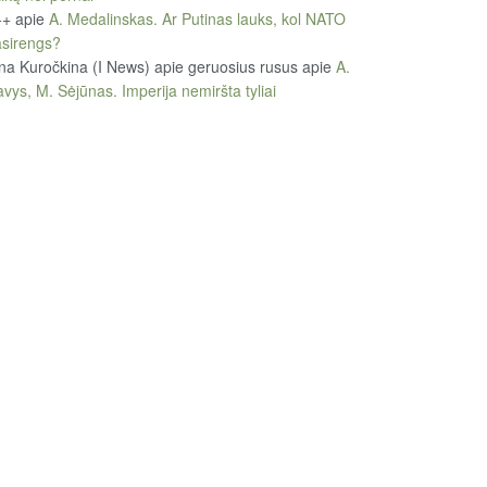
++
apie
A. Medalinskas. Ar Putinas lauks, kol NATO
sirengs?
na Kuročkina (I News) apie geruosius rusus
apie
A.
vys, M. Sėjūnas. Imperija nemiršta tyliai