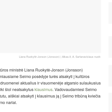
Liana Ruokytė-Jonson (Jonsson) | Alkas.lt, A. Sartanaviciaus nuotr.
tūros ministrė Liana Ruokytė-Jonson (Jonsson)
imiausiame Seimo posėdyje turės atsakyti į kultūros
druomenei aktualius ir visuomenėje atgarsio sulaukusius
 iki šiol neatsakytus
klausimus
. Vadovaudamiesi Seimo
tutu, aiškiai atsakyti į klausimus ją į Seimo tribūną kviečia
mo nariai.