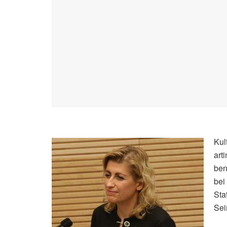
Kul
art
ben
bei
Sta
Sei