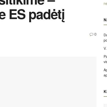
ne
e ES padėtį
N
0
Da
po
V.
Pa
vi
Ap
ap
Ki