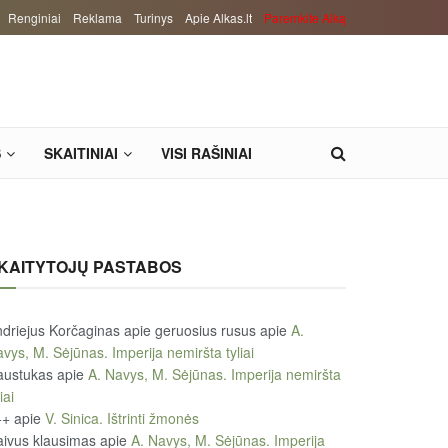
Renginiai
Reklama
Turinys
Apie Alkas.lt
Paremkite Alką
S
SKAITINIAI
VISI RAŠINIAI
KAITYTOJŲ PASTABOS
driejus Korčaginas apie geruosius rusus
apie
A.
vys, M. Sėjūnas. Imperija nemiršta tyliai
austukas
apie
A. Navys, M. Sėjūnas. Imperija nemiršta
iai
++
apie
V. Sinica. Ištrinti žmonės
ivus klausimas
apie
A. Navys, M. Sėjūnas. Imperija