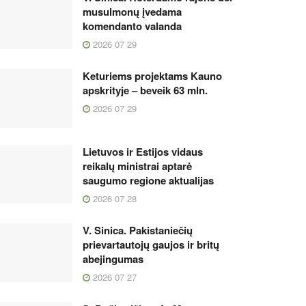
musulmonų įvedama
komendanto valanda
2026 07 29
Keturiems projektams Kauno
apskrityje – beveik 63 mln.
2026 07 29
Lietuvos ir Estijos vidaus
reikalų ministrai aptarė
saugumo regione aktualijas
2026 07 28
V. Sinica. Pakistaniečių
prievartautojų gaujos ir britų
abejingumas
2026 07 27