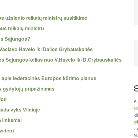
 užsienio reikalų ministrų susitikime
us reikalų ministru
pos Sąjungos?
Vaclavo Havelo iki Dalios Grybauskaitės
os Sąjungos kelias nuo V.Havelo iki D.Grybauskaitės
lo apie federacinės Europos kūrimo planus
S
s gydytojų pripažinimas
oti
An
Na
da vyks Vilniuje
kl
 linksmai
tyl
+
video)
Na