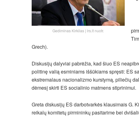
pir
Gediminas Kirkilas | lrs.lt nuotr.
Tim
Grech).
Diskusijų dalyviai pabrėžia, kad šiuo ES neapibrėž
politinę valią esminiams iššūkiams spręsti: ES sa
ekstremalaus nacionalizmo kurstymą, piliečių dal
dėmesį skirti ES socialinio matmens stiprinimui.
Greta diskusijų ES darbotvarkės klausimais G. Ki
reikalų komitetų pirmininkų pasitarime bei dvišal