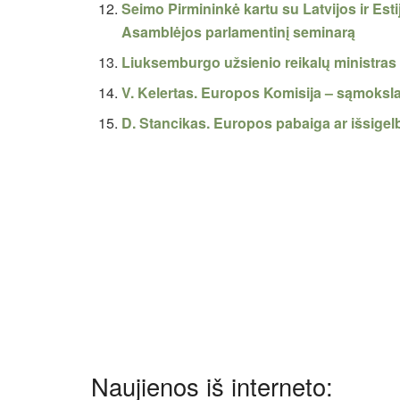
Seimo Pirmininkė kartu su Latvijos ir Est
Asamblėjos parlamentinį seminarą
Liuksemburgo užsienio reikalų ministras s
V. Kelertas. Europos Komisija – sąmoksl
D. Stancikas. Europos pabaiga ar išsige
Naujienos iš interneto: