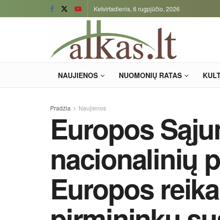
Ketvirtadienis, 6 rugpjūčio, 2026
NAUJIENOS
NUOMONIŲ RATAS
KUL
Pradžia
Naujienos
Europos Sąju
nacionalinių 
Europos reika
pirmininkų su