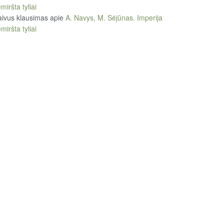
miršta tyliai
ivus klausimas
apie
A. Navys, M. Sėjūnas. Imperija
miršta tyliai