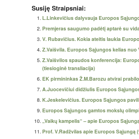
Susiję Straipsniai:
L.Linkevičius dalyvauja Europos Sąjungos
Premjeras saugumo padėtį aptarė su vida
V. Rubavičius. Kokia ateitis laukia Euro
Z.Vaišvila. Europos Sąjungos kelias nuo 
Z.Vaišvilos spaudos konferencija: Europ
(tiesioginė transliacija)
EK pirmininkas Ž.M.Barozu atvirai prabi
A.Juocevičiui didžiulis Europos Sąjungo
K.Jeskelevičius. Europos Sąjungos pavili
Europos Sąjungos gamtos mokslų olimpia
„Vaikų kampelis“ – apie Europos Sąjungą
Prof. V.Radžvilas apie Europos Sąjungą (