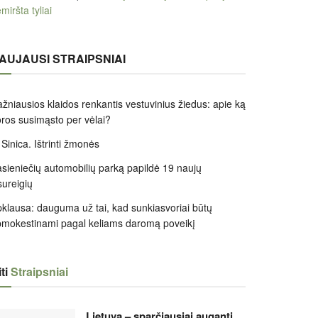
miršta tyliai
AUJAUSI STRAIPSNIAI
žniausios klaidos renkantis vestuvinius žiedus: apie ką
ros susimąsto per vėlai?
 Sinica. Ištrinti žmonės
sieniečių automobilių parką papildė 19 naujų
sureigių
klausa: dauguma už tai, kad sunkiasvoriai būtų
mokestinami pagal keliams daromą poveikį
ti
Straipsniai
Lietuva – sparčiausiai auganti