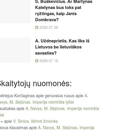
S. Buškevičius. Ar Martynas
Katelynas bus toks pat
ryžtingas, kaip Janis
Dombrava?
2026 07 26
A. Uždneprietis. Kas liks iš
Lietuvos be lietuviškos
savasties?
2026 07 18
kaitytojų nuomonės:
driejus Korčaginas apie geruosius rusus
apie
A.
vys, M. Sėjūnas. Imperija nemiršta tyliai
austukas
apie
A. Navys, M. Sėjūnas. Imperija nemiršta
iai
++
apie
V. Sinica. Ištrinti žmonės
ivus klausimas
apie
A. Navys, M. Sėjūnas. Imperija