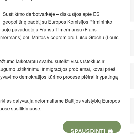
Susitikimo darbotvarkėje – diskusijos apie ES
geopolitinę padėtį su Europos Komisijos Pirmininko
muoju pavaduotoju Fransu Timermansu (Frans
mermans) bei Maltos vicepremjeru Luisu Grechu (Louis
tumo laikotarpiu svarbu sutelkti visus išteklius ir
ugumo užtikrinimui ir migracijos problemai, kovai prieš
yvavimo demokratijos kūrimo procese plėtrai ir ypatingą
rkilas dalyvauja neformaliame Baltijos valstybių Europos
iuose susitikimuose.
SPAUSDINTI 🖨