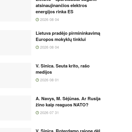
atsinaujinančios elektros
energijos rinka ES
2026 08 04
Lietuva pradėjo pirmininkavimą
Europos mokyklų tinklui
2026 08 04
V. Sinica. Seuta krito, rašo
medijos
2026 08 01
A. Navys, M. Sėjūnas. Ar Rusija
žino kaip reaguos NATO?
2026 07 31
V. Sinica. Roterdamo rajone dėl