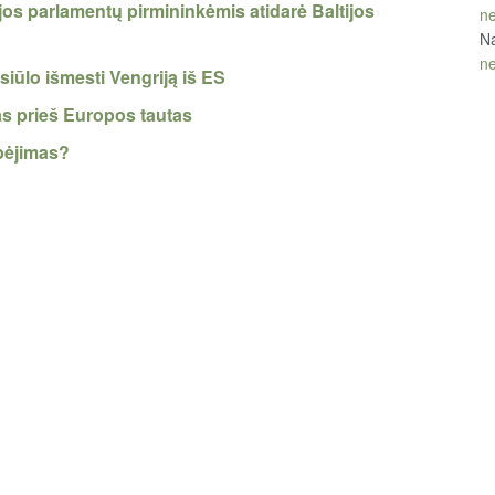
ijos parlamentų pirmininkėmis atidarė Baltijos
ne
Na
ne
iūlo išmesti Vengriją iš ES
as prieš Europos tautas
lbėjimas?