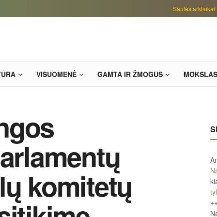
Saulės arkliukai
TŪRA
VISUOMENĖ
GAMTA IR ŽMOGUS
MOKSLA
ngos
S
parlamentų
An
Na
lų komitetų
kl
tyl
sitikime –
+
Na