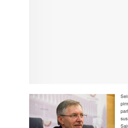
Sei
pir
par
sus
Sąj