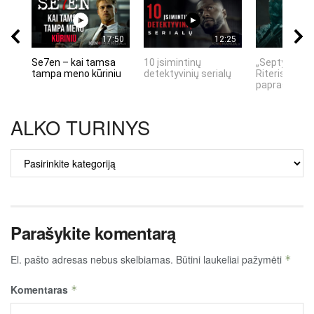
17:50
12:25
Se7en – kai tamsa
10 įsimintinų
„Septynių Ka
tampa meno kūriniu
detektyvinių serialų
Riteris" – kai
paprastumas
ALKO TURINYS
ALKO
TURINYS
Parašykite komentarą
El. pašto adresas nebus skelbiamas.
Būtini laukeliai pažymėti
*
Komentaras
*