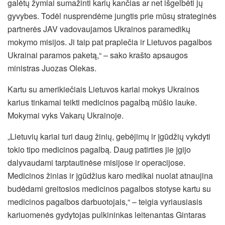
galėtų žymiai sumažinti karių kančias ar net išgelbėti jų
gyvybes.
Todėl nusprendėme jungtis prie mūsų strateginės
partnerės JAV vadovaujamos Ukrainos paramedikų
mokymo misijos. Ji taip pat praplečia ir Lietuvos pagalbos
Ukrainai paramos paketą,“ – sako krašto apsaugos
ministras Juozas Olekas.
Kartu su amerikiečiais Lietuvos kariai mokys Ukrainos
karius tinkamai teikti medicinos pagalbą mūšio lauke.
Mokymai vyks Vakarų Ukrainoje.
„Lietuvių kariai turi daug žinių, gebėjimų ir įgūdžių vykdyti
tokio tipo medicinos pagalbą. Daug patirties jie įgijo
dalyvaudami tarptautinėse misijose ir operacijose.
Medicinos žinias ir įgūdžius karo medikai nuolat atnaujina
budėdami greitosios medicinos pagalbos stotyse kartu su
medicinos pagalbos darbuotojais,“ – teigia vyriausiasis
kariuomenės gydytojas pulkininkas leitenantas Gintaras