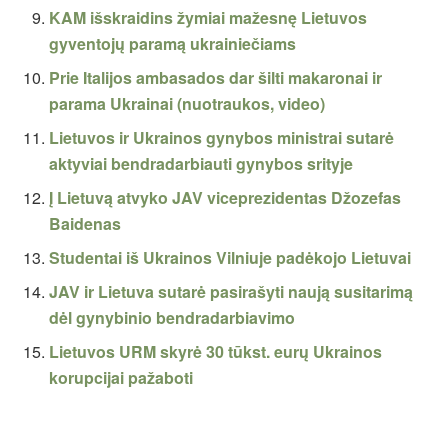
KAM išskraidins žymiai mažesnę Lietuvos
gyventojų paramą ukrainiečiams
Prie Italijos ambasados dar šilti makaronai ir
parama Ukrainai (nuotraukos, video)
Lietuvos ir Ukrainos gynybos ministrai sutarė
aktyviai bendradarbiauti gynybos srityje
Į Lietuvą atvyko JAV viceprezidentas Džozefas
Baidenas
Studentai iš Ukrainos Vilniuje padėkojo Lietuvai
JAV ir Lietuva sutarė pasirašyti naują susitarimą
dėl gynybinio bendradarbiavimo
Lietuvos URM skyrė 30 tūkst. eurų Ukrainos
korupcijai pažaboti