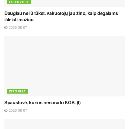
LIETUVOJE
Daugiau nei 3 tūkst. vairuotojų jau žino, kaip degalams
išleisti mažiau
2026 08 07
ISTORIJA
Spaustuvė, kurios nesurado KGB. (I)
2026 08 07