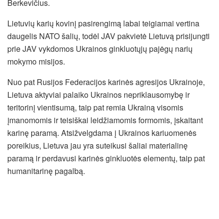
Berkevičius.
Lietuvių karių kovinį pasirengimą labai teigiamai vertina
daugelis NATO šalių, todėl JAV pakvietė Lietuvą prisijungti
prie JAV vykdomos Ukrainos ginkluotųjų pajėgų narių
mokymo misijos.
Nuo pat Rusijos Federacijos karinės agresijos Ukrainoje,
Lietuva aktyviai palaiko Ukrainos nepriklausomybę ir
teritorinį vientisumą, taip pat remia Ukrainą visomis
įmanomomis ir teisiškai leidžiamomis formomis, įskaitant
karinę paramą. Atsižvelgdama į Ukrainos kariuomenės
poreikius, Lietuva jau yra suteikusi šaliai materialinę
paramą ir perdavusi karinės ginkluotės elementų, taip pat
humanitarinę pagalbą.