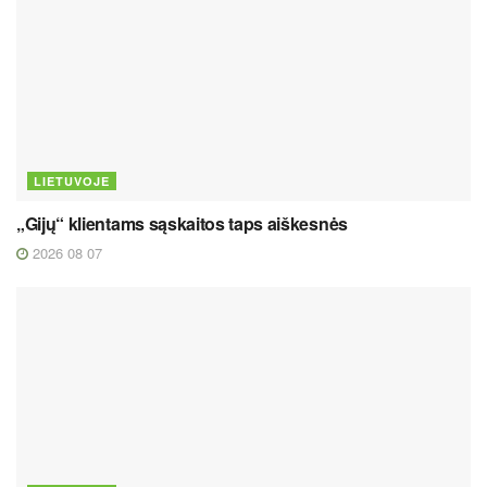
LIETUVOJE
„Gijų“ klientams sąskaitos taps aiškesnės
2026 08 07