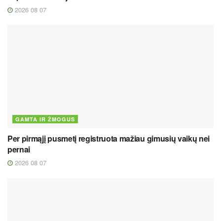
2026 08 07
GAMTA IR ŽMOGUS
Per pirmąjį pusmetį registruota mažiau gimusių vaikų nei
pernai
2026 08 07