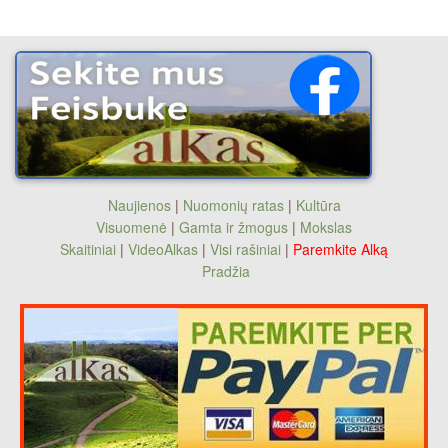
Naujienos
|
Nuomonių ratas
|
Kultūra
Visuomenė
|
Gamta ir žmogus
|
Mokslas
Skaitiniai
|
VideoAlkas
|
Visi rašiniai
|
Paremkite Alką
Pradžia