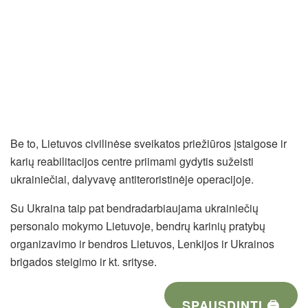
Be to, Lietuvos civilinėse sveikatos priežiūros įstaigose ir
karių reabilitacijos centre priimami gydytis sužeisti
ukrainiečiai, dalyvavę antiteroristinėje operacijoje.
Su Ukraina taip pat bendradarbiaujama ukrainiečių
personalo mokymo Lietuvoje, bendrų karinių pratybų
organizavimo ir bendros Lietuvos, Lenkijos ir Ukrainos
brigados steigimo ir kt. srityse.
SPAUSDINTI 🖨