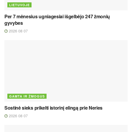
LIETUVOJE
Per 7 mėnesius ugniagesiai išgelbėjo 247 žmonių
gyvybes
2026 08 07
GAMTA IR ŽMOGUS
Sostinė sieks prikelti istorinį elingą prie Neries
2026 08 07