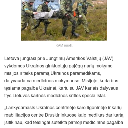
KAM nuotr.
Lietuva jungiasi prie Jungtinių Amerikos Valstijų (JAV)
vykdomos Ukrainos ginkluotųjų pajėgų narių mokymo
misijos ir teiks paramą Ukrainos paramedikams,
dalyvaudama medicinos mokymuose. Misijoje, kuria bus
tęsiama pagalba Ukrainai, kartu su JAV kariais dalyvaus
trys Lietuvos karinės medicinos srities specialistai.
„Lankydamasis Ukrainos centrinėje karo ligoninėje ir karių
reabilitacijos centre Druskininkuose kaip medikas dar kartą
įsitikinau, kad teisingai suteikta pirmoji medicininė pagalba