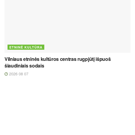
ETNINĖ KULTŪRA
Vilniaus etninės kultūros centras rugpjūtį išpuoš
šiaudiniais sodais
2026 08 07