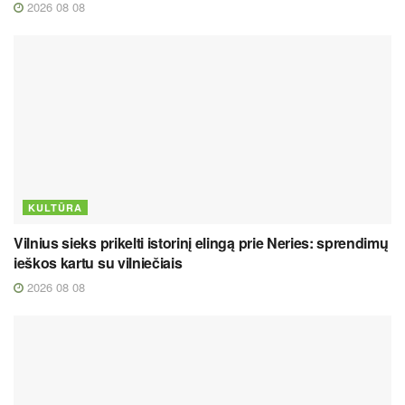
2026 08 08
KULTŪRA
Vilnius sieks prikelti istorinį elingą prie Neries: sprendimų
ieškos kartu su vilniečiais
2026 08 08