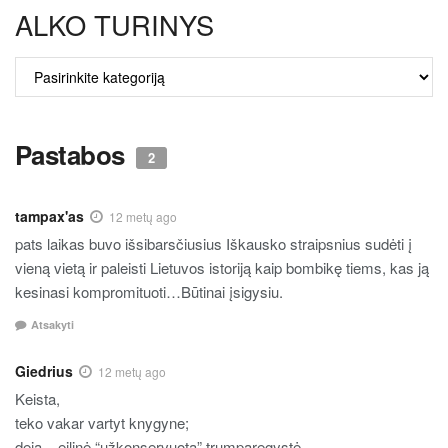
ALKO TURINYS
ALKO
TURINYS
Pastabos
2
tampax'as
12 metų ago
pats laikas buvo išsibarsčiusius Iškausko straipsnius sudėti į
vieną vietą ir paleisti Lietuvos istoriją kaip bombikę tiems, kas ją
kesinasi kompromituoti…Būtinai įsigysiu.
Atsakyti
Giedrius
12 metų ago
Keista,
teko vakar vartyt knygyne;
deja – eilinė “užkonservuota” trumparegystė,