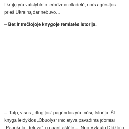
tikrųjų yra valstybinio terorizmo citadelė, nors agresijos
prieš Ukrainą dar nebuvo…
–
Bet ir trečiojoje knygoje remiatės istorija.
–
Taip, visos „trilogijos“ pagrindas yra mūsų istorija. Ši
knyga leidyklos „Obuolys“ iniciatyva pavadinta įdomiai
„Paaukota Lietuva“, o paantraštėje – „Nuo Vytauto Didžiojo