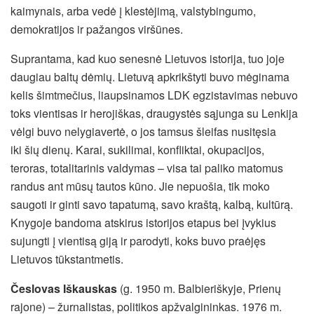
kaimynais, arba vedė į klestėjimą, valstybingumo,
demokratijos ir pažangos viršūnes.
Suprantama, kad kuo senesnė Lietuvos istorija, tuo joje
daugiau baltų dėmių. Lietuvą apkrikštyti buvo mėginama
kelis šimtmečius, liaupsinamos LDK egzistavimas nebuvo
toks vientisas ir herojiškas, draugystės sąjunga su Lenkija
vėlgi buvo nelygiavertė, o jos tamsus šleifas nusitęsia
iki šių dienų. Karai, sukilimai, konfliktai, okupacijos,
teroras, totalitarinis valdymas – visa tai paliko matomus
randus ant mūsų tautos kūno. Jie nepuošia, tik moko
saugoti ir ginti savo tapatumą, savo kraštą, kalbą, kultūrą.
Knygoje bandoma atskirus istorijos etapus bei įvykius
sujungti į vientisą giją ir parodyti, koks buvo praėjęs
Lietuvos tūkstantmetis.
Česlovas Iškauskas
(g. 1950 m. Balbieriškyje, Prienų
rajone) – žurnalistas, politikos apžvalgininkas. 1976 m.