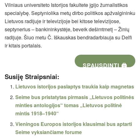
Vilniaus universiteto Istorijos fakultete įgijo žurnalistikos
specialybę. Septyniolika metų dirbo politikos apžvalgininku
Lietuvos radijuje ir televizijoje bei kitose televizijose,
septynerius – bankininkystėje, beveik dešimtmetį – Žinių
radijuje. Šiuo metu Č. Iškauskas bendradarbiauja su Delfi
ir kitais portalais.
SPAUSDINTI 🖨
Susiję Straipsniai:
Lietuvos istorijos paslaptys traukia kaip magnetas
Seime bus pristatytas pirmasis „Lietuvos politinės
minties antologijos“ tomas „Lietuvos politinė
mintis 1918–1940“
Vieningos Europos istorijos klausimai bus aptarti
Seime vyksiančiame forume