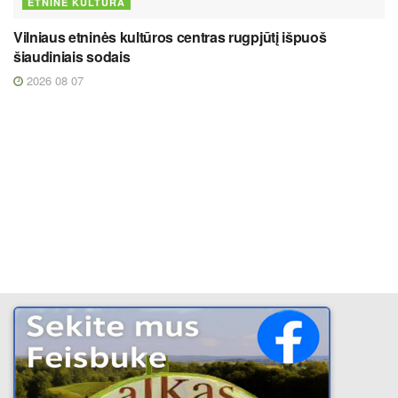
ETNINĖ KULTŪRA
Vilniaus etninės kultūros centras rugpjūtį išpuoš
šiaudiniais sodais
2026 08 07