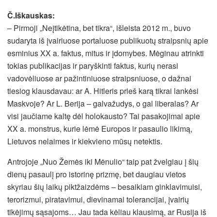
Č.Iškauskas:
– Pirmoji „Neįtikėtina, bet tikra“, išleista 2012 m., buvo
sudaryta iš įvairiuose portaluose publikuotų straipsnių apie
esminius XX a. faktus, mitus ir įdomybes. Mėginau atrinkti
tokias publikacijas ir paryškinti faktus, kurių nerasi
vadovėliuose ar pažintiniuose straipsniuose, o dažnai
tiesiog klausdavau: ar A. Hitleris prieš karą tikrai lankėsi
Maskvoje? Ar L. Berija – galvažudys, o gal liberalas? Ar
visi jaučiame kaltę dėl holokausto? Tai pasakojimai apie
XX a. monstrus, kurie lėmė Europos ir pasaulio likimą,
Lietuvos nelaimes ir kiekvieno mūsų netektis.
Antrojoje „Nuo Žemės iki Mėnulio“ taip pat žvelgiau į šių
dienų pasaulį pro istorinę prizmę, bet daugiau vietos
skyriau šių laikų piktžaizdėms – besaikiam ginklavimuisi,
terorizmui, piratavimui, dievinamai tolerancijai, įvairių
tikėjimų sąsajoms… Jau tada kėliau klausimą, ar Rusija iš