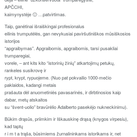
APČCHI,
kaimynystėje 🙂 …patvirtimas.
Taip, ganėtinai išraiškingai profesionalus
eilinis trumputėlės, gan nevykusiai paviršutiniškos mūsiškosios
istorijos
“apgraibymas”. Apgraibomis, apgraibomis, tarsi pusakliai
trumparegiai,
vorele, – ant kits kito “istorinių žinių” atkartojimų petukų,
rankeles susikrovę ir
rypt, krypt, rypuojeme. (Nuo pat pokvailio 1000-mečio
paklaidos, kadangi metais
prašauta dėl anuometiniės pavasarinės, ir dirbtinosios kaip
dabar, metų atskaitos
su “švent-uolio” bravūrėlio Adalberto pasekėjo nukneckinimu).
Būkim drąsūs, priimkim ir Iškauskinę drąsą (knygos virpesiu),
kad taptų
r i m t a trąša, būsimiems žurnalininkams istorikams ir, net