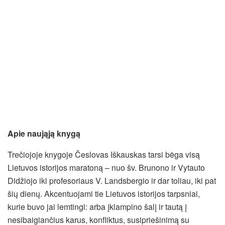
Apie naująją knygą
Trečiojoje knygoje Česlovas Iškauskas tarsi bėga visą
Lietuvos istorijos maratoną – nuo šv. Brunono ir Vytauto
Didžiojo iki profesoriaus V. Landsbergio ir dar toliau, iki pat
šių dienų. Akcentuojami tie Lietuvos istorijos tarpsniai,
kurie buvo jai lemtingi: arba įklampino šalį ir tautą į
nesibaigiančius karus, konfliktus, susipriešinimą su