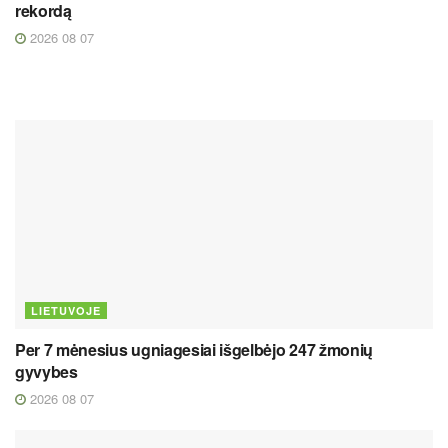
rekordą
2026 08 07
LIETUVOJE
Per 7 mėnesius ugniagesiai išgelbėjo 247 žmonių
gyvybes
2026 08 07