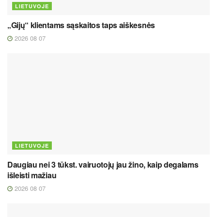
LIETUVOJE
„Gijų“ klientams sąskaitos taps aiškesnės
2026 08 07
LIETUVOJE
Daugiau nei 3 tūkst. vairuotojų jau žino, kaip degalams
išleisti mažiau
2026 08 07