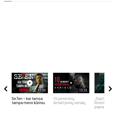
17:50
12:25
Se7en – kai tamsa
10 įsimintinų
„Septynių Ka
tampa meno kūriniu
detektyvinių serialų
Riteris" – kai
paprastumas