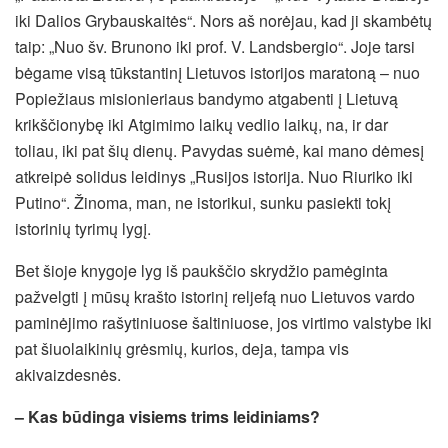
iki Dalios Grybauskaitės“. Nors aš norėjau, kad ji skambėtų
taip: „Nuo šv. Brunono iki prof. V. Landsbergio“. Joje tarsi
bėgame visą tūkstantinį Lietuvos istorijos maratoną – nuo
Popiežiaus misionieriaus bandymo atgabenti į Lietuvą
krikščionybę iki Atgimimo laikų vedlio laikų, na, ir dar
toliau, iki pat šių dienų. Pavydas suėmė, kai mano dėmesį
atkreipė solidus leidinys „Rusijos istorija. Nuo Riuriko iki
Putino“. Žinoma, man, ne istorikui, sunku pasiekti tokį
istorinių tyrimų lygį.
Bet šioje knygoje lyg iš paukščio skrydžio pamėginta
pažvelgti į mūsų krašto istorinį reljefą nuo Lietuvos vardo
paminėjimo rašytiniuose šaltiniuose, jos virtimo valstybe iki
pat šiuolaikinių grėsmių, kurios, deja, tampa vis
akivaizdesnės.
– Kas būdinga visiems trims leidiniams?