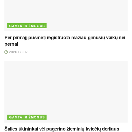
GAMTA IR ŽMOGUS
Per pirmąjį pusmetį registruota mažiau gimusių vaikų nei
pernai
2026 08 07
GAMTA IR ŽMOGUS
Šalies ūkininkai vėl pagerino žieminių kviečių derliaus