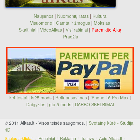
Naujienos
|
Nuomonių ratas
|
Kultūra
Visuomenė
|
Gamta ir žmogus
|
Mokslas
Skaitiniai
|
VideoAlkas
|
Visi rašiniai
|
Paremkite Alką
Pradžia
ket testai
|
fs25 mods
|
Refinansavimas
|
iPhone 16 Pro Max
|
Daigyklos
|
gta 5 mods
|
DARBO SKELBIMAI
© 2011 Alkas.lt - Visos teisės saugomos. |
Svetainę kūrė - Studija
4D
Saulės arkliukai
Renginiai
Reklama
Turinys
Apie Alkas.lt