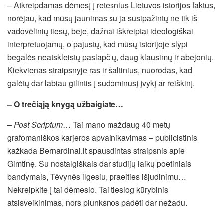
– Atkreipdamas dėmesį į retesnius Lietuvos istorijos faktus,
norėjau, kad mūsų jaunimas su ja susipažintų ne tik iš
vadovėlinių tiesų, beje, dažnai iškreiptai ideologiškai
interpretuojamų, o pajustų, kad mūsų istorijoje slypi
begalės neatskleistų paslapčių, daug klausimų ir abejonių.
Kiekvienas straipsnyje ras ir šaltinius, nuorodas, kad
galėtų dar labiau gilintis į sudominusį įvykį ar reiškinį.
– O trečiąją knygą užbaigiate…
–
Post Scriptum
… Tai mano maždaug 40 metų
grafomaniškos karjeros apvainikavimas – publicistinis
kažkada Bernardinai.lt spausdintas straipsnis apie
Gimtinę. Su nostalgiškais dar studijų laikų poetiniais
bandymais, Tėvynės ilgesiu, praeities išjudinimu…
Nekreipkite į tai dėmesio. Tai tiesiog kūrybinis
atsisveikinimas, nors plunksnos padėti dar nežadu.