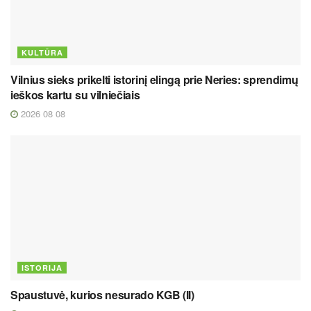
KULTŪRA
Vilnius sieks prikelti istorinį elingą prie Neries: sprendimų
ieškos kartu su vilniečiais
2026 08 08
ISTORIJA
Spaustuvė, kurios nesurado KGB (II)