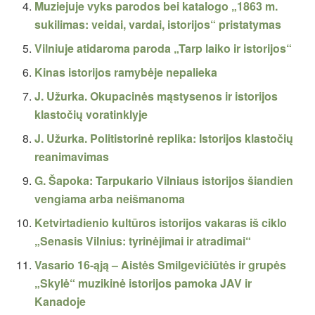
Muziejuje vyks parodos bei katalogo „1863 m.
sukilimas: veidai, vardai, istorijos“ pristatymas
Vilniuje atidaroma paroda „Tarp laiko ir istorijos“
Kinas istorijos ramybėje nepalieka
J. Užurka. Okupacinės mąstysenos ir istorijos
klastočių voratinklyje
J. Užurka. Politistorinė replika: Istorijos klastočių
reanimavimas
G. Šapoka: Tarpukario Vilniaus istorijos šiandien
vengiama arba neišmanoma
Ketvirtadienio kultūros istorijos vakaras iš ciklo
„Senasis Vilnius: tyrinėjimai ir atradimai“
Vasario 16-ąją – Aistės Smilgevičiūtės ir grupės
„Skylė“ muzikinė istorijos pamoka JAV ir
Kanadoje