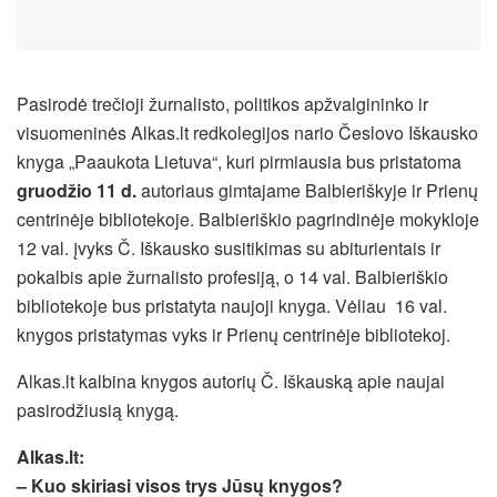
Pasirodė trečioji žurnalisto, politikos apžvalgininko ir
visuomeninės Alkas.lt redkolegijos nario Česlovo Iškausko
knyga „Paaukota Lietuva“, kuri pirmiausia bus pristatoma
gruodžio 11 d.
autoriaus gimtajame Balbieriškyje ir Prienų
centrinėje bibliotekoje. Balbieriškio pagrindinėje mokykloje
12 val. įvyks Č. Iškausko susitikimas su abiturientais ir
pokalbis apie žurnalisto profesiją, o 14 val. Balbieriškio
bibliotekoje bus pristatyta naujoji knyga. Vėliau 16 val.
knygos pristatymas vyks ir Prienų centrinėje bibliotekoj.
Alkas.lt kalbina knygos autorių Č. Iškauską apie naujai
pasirodžiusią knygą.
Alkas.lt:
– Kuo skiriasi visos trys Jūsų knygos?