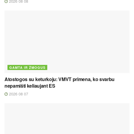
2026 08 08
GAMTA IR ŽMOGUS
Atostogos su keturkoju: VMVT primena, ko svarbu
nepamišti keliaujant ES
2026 08 07