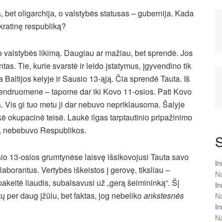
 bet oligarchija, o valstybės statusas – gubernija. Kada
kratinę respubliką?
 valstybės likimą. Daugiau ar mažiau, bet sprendė. Jos
ntas. Tie, kurie svarstė ir leido įstatymus, įgyvendino tik
a Baltijos kelyje ir Sausio 13-ąją. Čia sprendė Tauta. Iš
ų bendruomene – tapome dar iki Kovo 11-osios. Pati Kovo
a. Vis gi tuo metu ji dar nebuvo nepriklausoma. Šalyje
ė okupacinė teisė. Laukė ilgas tarptautinio pripažinimo
ę, nebebuvo Respublikos.
S
io 13-osios grumtynėse laisvę išsikovojusi Tauta savo
In
aborantus. Vertybės iškeistos į gerovę, tiksliau –
Na
akeitė liaudis, subalsavusi už „gerą šeimininką“. Šį
In
tų per daug įžūlu, bet faktas, jog nebeliko
ankstesnės
Na
In
Na