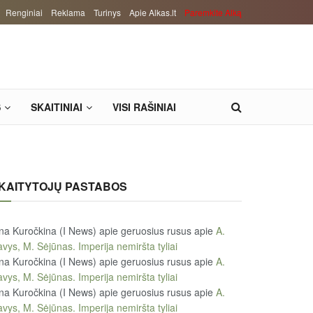
Renginiai
Reklama
Turinys
Apie Alkas.lt
Paremkite Alką
S
SKAITINIAI
VISI RAŠINIAI
KAITYTOJŲ PASTABOS
na Kuročkina (I News) apie geruosius rusus
apie
A.
vys, M. Sėjūnas. Imperija nemiršta tyliai
na Kuročkina (I News) apie geruosius rusus
apie
A.
vys, M. Sėjūnas. Imperija nemiršta tyliai
na Kuročkina (I News) apie geruosius rusus
apie
A.
vys, M. Sėjūnas. Imperija nemiršta tyliai