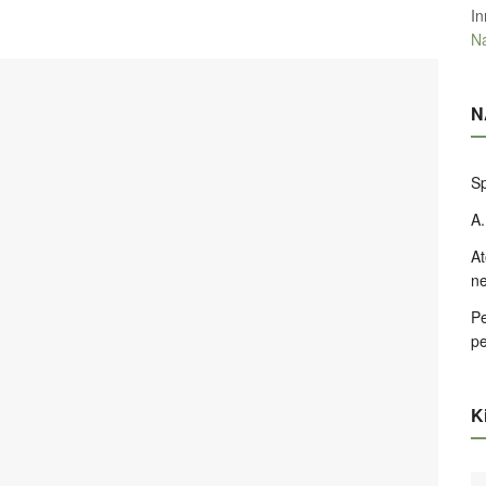
In
Na
N
Sp
A.
At
ne
Pe
pe
Ki