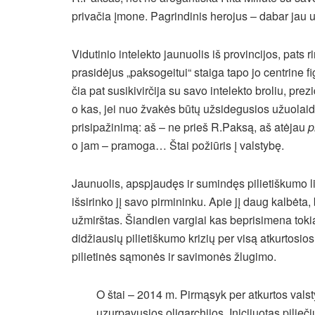
privačia įmone. Pagrindinis herojus – dabar jau 
Vidutinio intelekto jaunuolis iš provincijos, pats
prasidėjus „paksogeitui“ staiga tapo jo centrine f
čia pat susikivirčija su savo intelekto broliu, p
o kas, jei nuo žvakės būtų užsidegusios užuola
prisipažinimą: aš – ne prieš R.Paksą, aš atėjau
p
o jam – pramoga… Štai požiūris į valstybę.
Jaunuolis, apspjaudęs ir sumindęs pilietiškumo li
išsirinko jį savo pirmininku. Apie jį daug kalbėta
užmirštas. Šiandien vargiai kas beprisimena tokią
didžiausių pilietiškumo krizių per visą atkurtosios 
pilietinės sąmonės ir savimonės žlugimo.
O štai – 2014 m. Pirmąsyk per atkurtos valsty
uzurpavusios oligarchijos. Inicijuotas pilieč