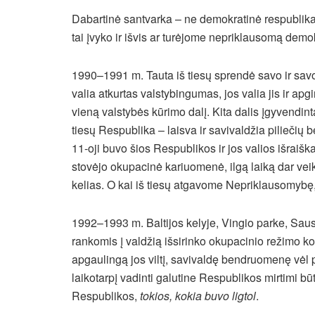
Dabartinė santvarka – ne demokratinė respublika,
tai įvyko ir išvis ar turėjome nepriklausomą demo
1990–1991 m. Tauta iš tiesų sprendė savo ir savo
valia atkurtas valstybingumas, jos valia jis ir apgi
vieną valstybės kūrimo dalį. Kita dalis įgyvendint
tiesų Respublika – laisva ir savivaldžia pilieči
11-oji buvo šios Respublikos ir jos valios išraišk
stovėjo okupacinė kariuomenė, ilgą laiką dar veik
kelias. O kai iš tiesų atgavome Nepriklausomyb
1992–1993 m. Baltijos kelyje, Vingio parke, Saus
rankomis į valdžią išsirinko okupacinio režimo kol
apgaulingą jos viltį, savivaldę bendruomenę vėl p
laikotarpį vadinti galutine Respublikos mirtimi bū
Respublikos,
tokios, kokia buvo ligtol
.