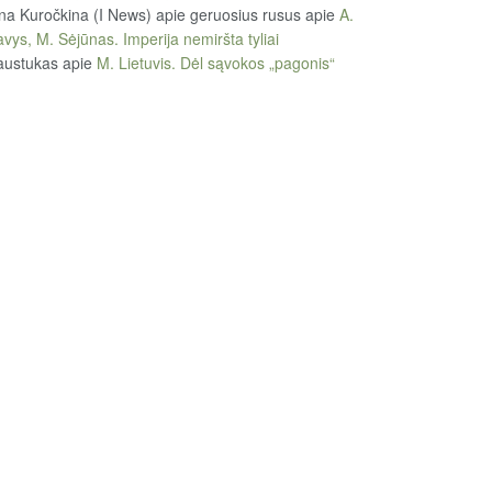
na Kuročkina (I News) apie geruosius rusus
apie
A.
vys, M. Sėjūnas. Imperija nemiršta tyliai
austukas
apie
M. Lietuvis. Dėl sąvokos „pagonis“