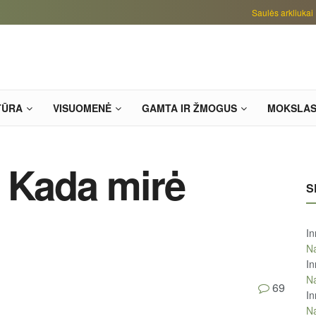
Saulės arkliukai
TŪRA
VISUOMENĖ
GAMTA IR ŽMOGUS
MOKSLA
 Kada mirė
S
In
Na
In
Na
69
In
Na