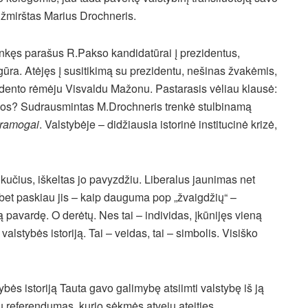
užmirštas Marius Drochneris.
 rinkęs parašus R.Pakso kandidatūrai į prezidentus,
igūra. Atėjęs į susitikimą su prezidentu, nešinas žvakėmis,
rezidento rėmėju Visvaldu Mažonu. Pastarasis vėliau klausė:
idos? Sudrausmintas M.Drochneris trenkė stulbinamą
ramogai
. Valstybėje – didžiausia istorinė institucinė krizė,
kučius, iškeltas jo pavyzdžiu. Liberalus jaunimas net
, bet paskiau jis – kaip dauguma pop „žvaigdžių“ –
 pavardę. O derėtų. Nes tai – individas, įkūnijęs vieną
valstybės istoriją. Tai – veidas, tai – simbolis. Visiško
bės istoriją Tauta gavo galimybę atsiimti valstybę iš ją
ių referendumas, kurio sėkmės atveju ateities