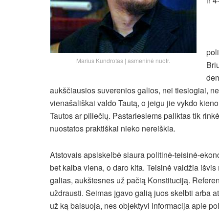
ir 4
pol
Marius Kundrotas | asmeninė nuotr.
Bri
dem
aukščiausios suverenios galios, nei tiesiogiai, nei
vienašališkai valdo Tautą, o jeigu jie vykdo kien
Tautos ar piliečių. Pastariesiems paliktas tik rinkė
nuostatos praktiškai nieko nereiškia.
Atstovais apsiskelbė siaura politinė-teisinė-ekon
bet kalba viena, o daro kita. Teisinė valdžia išv
galias, aukštesnes už pačią Konstituciją. Referend
uždrausti. Seimas įgavo galią juos skelbti arba a
už ką balsuoja, nes objektyvi informacija apie pol