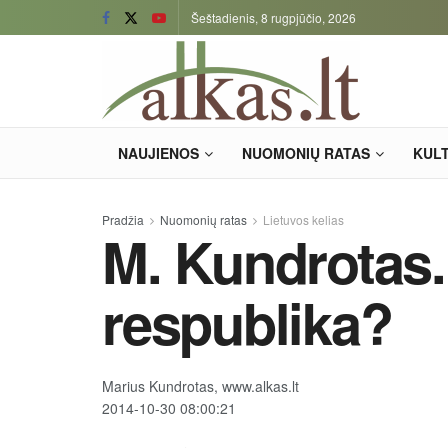
Šeštadienis, 8 rugpjūčio, 2026
NAUJIENOS
NUOMONIŲ RATAS
KUL
Pradžia
Nuomonių ratas
Lietuvos kelias
M. Kundrotas.
respublika?
Marius Kundrotas, www.alkas.lt
2014-10-30 08:00:21