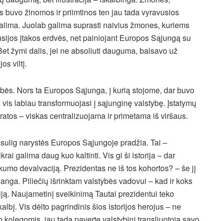
 buvo žinomos ir priimtinos ten jau tada vyravusios
 galima. Juolab galima suprasti naivius žmones, kuriems
sijos įtakos erdvės, net painiojant Europos Sąjungą su
t žymi dalis, jei ne absoliuti dauguma, balsavo už
os viltį.
ės. Nors ta Europos Sąjunga, į kurią stojome, dar buvo
i vis labiau transformuojasi į sąjunginę valstybę. Įstatymų
atos – viskas centralizuojama ir primetama iš viršaus.
i sulig narystės Europos Sąjungoje pradžia. Tai –
ai galima daug kuo kaltinti. Vis gi ši istorija – dar
iškumo devalvaciją. Prezidentas ne iš tos kohortos? – še jį
edanga. Piliečių išrinktam valstybės vadovui – kad ir koks
iziją. Naujametinį sveikinimą Tautai prezidentui teko
kalbį. Vis dėlto pagrindinis šios istorijos herojus – ne
 kolegomis, jau tada pavertę valstybinį transliuotoją savo