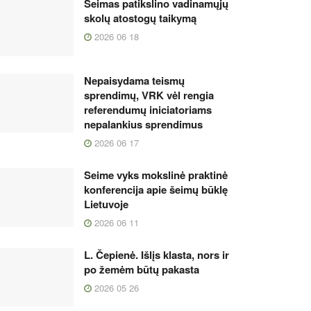
Seimas patikslino vadinamųjų
skolų atostogų taikymą
2026 06 18
Nepaisydama teismų
sprendimų, VRK vėl rengia
referendumų iniciatoriams
nepalankius sprendimus
2026 06 17
Seime vyks mokslinė praktinė
konferencija apie šeimų būklę
Lietuvoje
2026 06 11
L. Čepienė. Išlįs klasta, nors ir
po žemėm būtų pakasta
2026 05 26