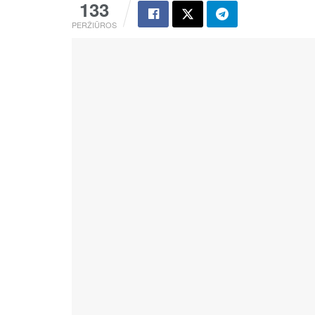
133
PERŽIŪROS