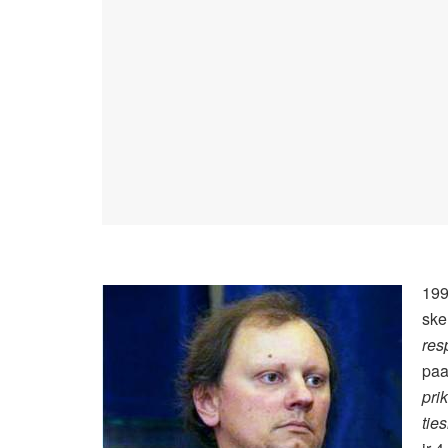
199
ske
res
paa
pri
tie