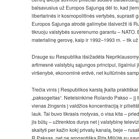
balsavusius už Europos Sąjungą dėl to, kad jiems
libertarinės ir kosmopolitinės vertybės, suprasti
Europos Sąjunga atrodė galimybe išsiveržti iš Ru
tikruoju valstybės suverenumo garantu – NATO. Be
materialinę gerovę, kaip ir 1992–1993 m. – tik už j
Drauge su Respublika išsižadėta Nepriklausomyb
artimesnė valstybių sąjungos principui, ilgainiui j
viršenybė, ekonominė erdvė, net kultūrinės sampr
Trečia vinis į Respublikos karstą įkalta praktiška
„paksogeitas“. Neteisinkime Rolando Pakso – jį tikr
vienas žingsnis į valdžios koncentraciją ir piliet
lauk. Tai buvo tikrasis motyvas, o visa kita – pri
jis būtų – užtrenktos durys net į valstybinę telev
skaityti per kažin kokį privatų kanalą, beje – rusa
R.Paksas, net ne arogantiška Rita Miliūtė su savo