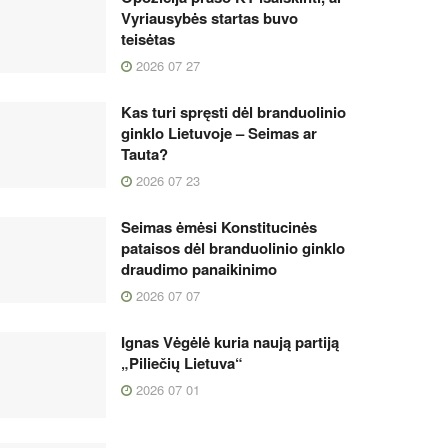
Vyriausybės startas buvo
teisėtas
2026 07 27
Kas turi spręsti dėl branduolinio
ginklo Lietuvoje – Seimas ar
Tauta?
2026 07 23
Seimas ėmėsi Konstitucinės
pataisos dėl branduolinio ginklo
draudimo panaikinimo
2026 07 07
Ignas Vėgėlė kuria naują partiją
„Piliečių Lietuva“
2026 07 01