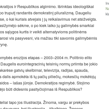
In
ratijos ir Respublikos atgimimo. Išrinktas ideologiškai
Na
o truputį randantis demokratinį pliuralizmą. Daugeliu
kl
, o kai kuriais atvejais į jų reikalavimus net atsižvelgta.
asižymėjo sėkme, o po kiek laiko jų galimybės smarkiai
s sąlygos kurtis ir veikti alternatyvioms politinėms
darosi vis pasyvesni, vis mažiau tiki savomis galimybėmis
vynę.
omybės erozijos etapas – 2003–2004 m. Politinio elito
Daugelis eurointegracinių teisinių normų priimta be jokio
karėse gatvių skelbimai, televizija, radijas, spauda,
 dalis apmokėta iš tų pačių piliečių, mokesčių mokėtojų
s laidos – lašas jūroje. Demokratijos regimybė. Stojimo
lėjo būti didesnis pasityčiojimas iš Respublikos?
lteliai tapo jos iliustracija. Žinoma, vargu ar prekybos
ųjų daugumą, bet iliustracija – iškalbinga. Žmones,