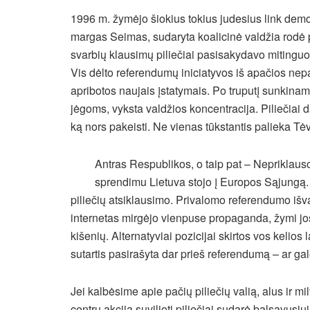
1996 m. žymėjo šiokius tokius judesius link demok
margas Seimas, sudaryta koalicinė valdžia rodė p
svarbių klausimų piliečiai pasisakydavo mitinguose
Vis dėlto referendumų iniciatyvos iš apačios nep
apribotos naujais įstatymais. Po truputį sunkinamo
jėgoms, vyksta valdžios koncentracija. Piliečiai 
ką nors pakeisti. Ne vienas tūkstantis palieka Tė
Antras Respublikos, o taip pat – Nepriklaus
sprendimu Lietuva stojo į Europos Sąjungą. 
piliečių atsiklausimo. Privalomo referendumo išva
internetas mirgėjo vienpuse propaganda, žymi jos
kišenių. Alternatyviai pozicijai skirtos vos kelio
sutartis pasirašyta dar prieš referendumą – ar ga
Jei kalbėsime apie pačių piliečių valią, alus ir mi
centrų akcija suvilioti piliečiai sudarė balsavusi