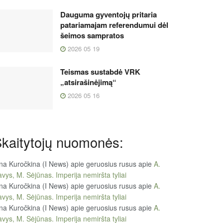
Dauguma gyventojų pritaria
patariamajam referendumui dėl
šeimos sampratos
2026 05 19
Teismas sustabdė VRK
„atsirašinėjimą“
2026 05 16
kaitytojų nuomonės:
na Kuročkina (I News) apie geruosius rusus
apie
A.
vys, M. Sėjūnas. Imperija nemiršta tyliai
na Kuročkina (I News) apie geruosius rusus
apie
A.
vys, M. Sėjūnas. Imperija nemiršta tyliai
na Kuročkina (I News) apie geruosius rusus
apie
A.
vys, M. Sėjūnas. Imperija nemiršta tyliai