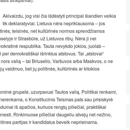
-asis straipsniai).
Akivaizdu, jog visi čia išdėstyti principai šiandien veikia
tik deklaratyviai. Lietuva nėra nepriklausoma – jos
itinės, teisinės, net kultūrinės normos sprendžiamos
uselyje ir Strasbūre, už Lietuvos ribų.
Nėra ji nei
okratinė respublika. Tauta nevykdo jokios, juolab –
 per demokratiškai išrinktus atstovus. Tai „atstovai“
o nors valią – tai Briuselio, Varšuvos arba Maskvos, o ne
jų vaidmuo, bet jų politinės, kultūrinės ar kitokios
ominė grupelė, uzurpavusi Tautos valią. Politikai renkami,
is nerenkama, o Konstitucinis Teismas pats sau prisiskyrė
umai iš apačios, kuriuos rengtų piliečiai, praktiškai
tmesti. Rinkimuose piliečiai daugeliu atvejų net nežino,
itines partijas ir kandidatus beveik neprieinama.