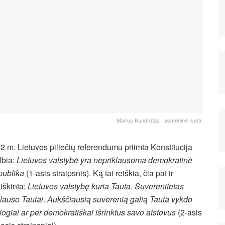
Marius Kundrotas | asmeninė nuotr.
2 m. Lietuvos piliečių referendumu priimta Konstitucija
lbia:
Lietuvos valstybė yra nepriklausoma demokratinė
publika
(1-asis straipsnis). Ką tai reiškia, čia pat ir
iškinta:
Lietuvos valstybę kuria Tauta. Suverenitetas
klauso Tautai
.
Aukščiausią suverenią galią Tauta vykdo
siogiai ar per demokratiškai išrinktus savo atstovus
(2-asis