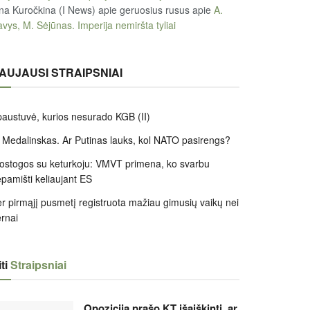
na Kuročkina (I News) apie geruosius rusus
apie
A.
vys, M. Sėjūnas. Imperija nemiršta tyliai
AUJAUSI STRAIPSNIAI
austuvė, kurios nesurado KGB (II)
 Medalinskas. Ar Putinas lauks, kol NATO pasirengs?
ostogos su keturkoju: VMVT primena, ko svarbu
pamišti keliaujant ES
r pirmąjį pusmetį registruota mažiau gimusių vaikų nei
rnai
ti
Straipsniai
Opozicija prašo KT išaiškinti, ar