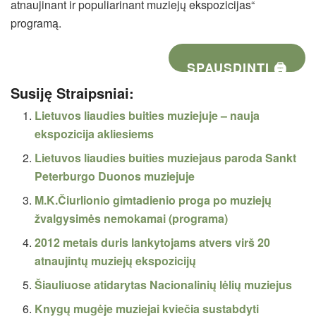
atnaujinant ir populiarinant muziejų ekspozicijas“
programą.
SPAUSDINTI 🖨
Susiję Straipsniai:
Lietuvos liaudies buities muziejuje – nauja
ekspozicija akliesiems
Lietuvos liaudies buities muziejaus paroda Sankt
Peterburgo Duonos muziejuje
M.K.Čiurlionio gimtadienio proga po muziejų
žvalgysimės nemokamai (programa)
2012 metais duris lankytojams atvers virš 20
atnaujintų muziejų ekspozicijų
Šiauliuose atidarytas Nacionalinių lėlių muziejus
Knygų mugėje muziejai kviečia sustabdyti