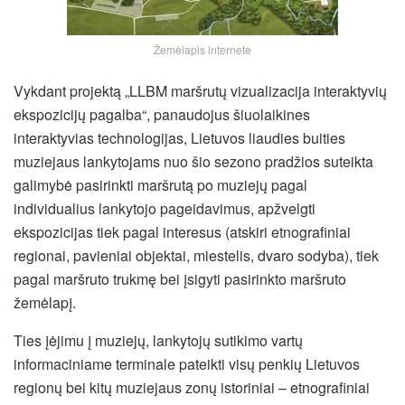
Žemėlapis internete
Vykdant projektą „LLBM maršrutų vizualizacija interaktyvių
ekspozicijų pagalba“, panaudojus šiuolaikines
interaktyvias technologijas, Lietuvos liaudies buities
muziejaus lankytojams nuo šio sezono pradžios suteikta
galimybė pasirinkti maršrutą po muziejų pagal
individualius lankytojo pageidavimus, apžvelgti
ekspozicijas tiek pagal interesus (atskiri etnografiniai
regionai, pavieniai objektai, miestelis, dvaro sodyba), tiek
pagal maršruto trukmę bei įsigyti pasirinkto maršruto
žemėlapį.
Ties įėjimu į muziejų, lankytojų sutikimo vartų
informaciniame terminale pateikti visų penkių Lietuvos
regionų bei kitų muziejaus zonų istoriniai – etnografiniai