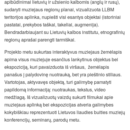
apibūdinimai lietuvių ir užsienio kalbomis (anglų ir rusų),
sudaryti muziejaus regionų planai, vizualizuota LLBM
teritorijos aplinka, nupiešti visi esantys objektai (istoriniai
pastatai, prekybos taškai, takeliai, augmenija).
Bendradarbiaujant su Lietuvių kalbos institutu, etnografinių
regionų aprašai parengti tarmiškai.
Projekto metu sukurtas interaktyvus muziejaus žemėlapis
apima visus muziejuje esančius lankytinus objektus bei
ekspoziciją, kuri pavaizduota iš viršaus, žemėlapis
panašus į palydovinę nuotrauką, bet yra pieštinio stiliaus.
Vartotojas, aktyvavęs objektą, turi galimybę pamatyti
papildomą informaciją: nuotraukas, tekstus, video
medžiagą. Iš vizualizuotų vaizdų sukurti filmukai apie
muziejaus aplinką bei ekspozicijas atveria galimybes
kokybiškiau reprezentuoti Lietuvos liaudies buities muziejų
konferencijų, seminarų, parodų metu.