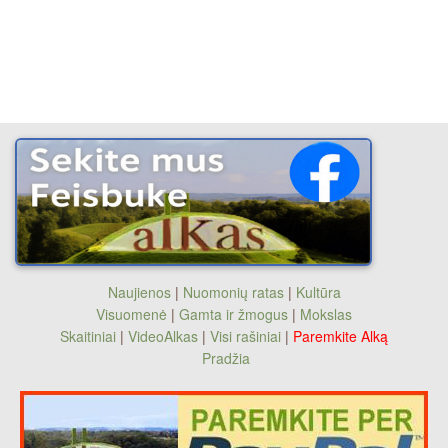
Naujienos
|
Nuomonių ratas
|
Kultūra
Visuomenė
|
Gamta ir žmogus
|
Mokslas
Skaitiniai
|
VideoAlkas
|
Visi rašiniai
|
Paremkite Alką
Pradžia