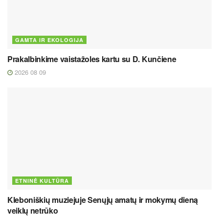
GAMTA IR EKOLOGIJA
Prakalbinkime vaistažoles kartu su D. Kunčiene
2026 08 09
ETNINĖ KULTŪRA
Kleboniškių muziejuje Senųjų amatų ir mokymų dieną
veiklų netrūko