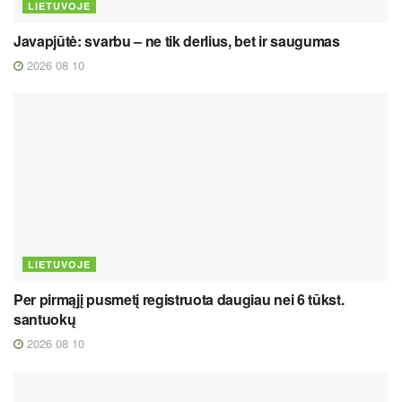
LIETUVOJE
Javapjūtė: svarbu – ne tik derlius, bet ir saugumas
2026 08 10
LIETUVOJE
Per pirmąjį pusmetį registruota daugiau nei 6 tūkst.
santuokų
2026 08 10