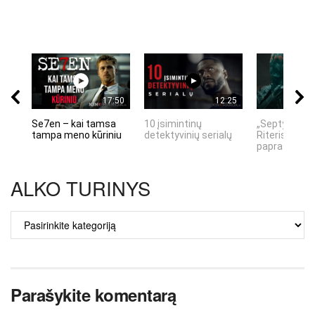
17:50
12:25
Se7en – kai tamsa
10 įsimintinų
„Septynių Ka
tampa meno kūriniu
detektyvinių serialų
Riteris" – kai
paprastumas
ALKO TURINYS
ALKO
TURINYS
Parašykite komentarą