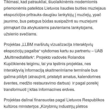
Tikimasi, kad patraukliai, šiuolaikinėmis moderniomis
priemonėmis pateiktos Lietuvos liaudies buities muziejaus
ekspozicijos pritrauks daugiau lankytojų į muziejų, ypač
jaunimo, bus patogus būdas susipažinti su muziejumi
pirmąkart čia atvykusiems pavieniams lankytojams,
užsienio svečiams.
Projektas „LLBM maršrutų vizualizacija interaktyvių
ekspozicijų pagalba“ vykdomas kartu su partneriu – UAB
„MultimediaMark“. Projekto vadovės Rolandos
Kupčikienės teigimu, tai yra tęstinis projektas, nes
interaktyvią informaciją skaitmeniniame terminale bus
galima pildyti (atnaujinti, pristatyti amatus, kalendorines
šventes, medžio restauravimo darbus) ir pagal poreikį
transformuoti į kitas informacines erdves.
Projektas dalinai finansuotas pagal Lietuvos Respublikos
kultūros ministerijos „Kūrybinių industrijų plėtros