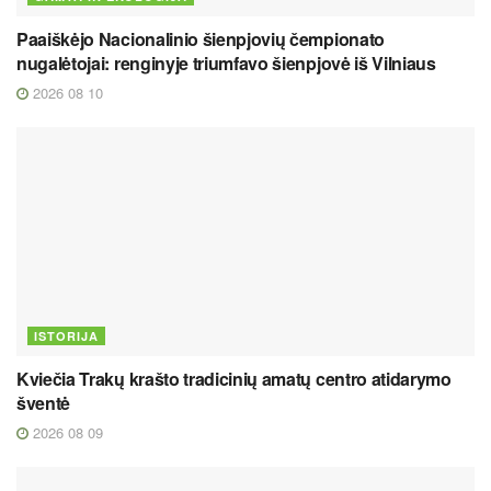
Paaiškėjo Nacionalinio šienpjovių čempionato
nugalėtojai: renginyje triumfavo šienpjovė iš Vilniaus
2026 08 10
ISTORIJA
Kviečia Trakų krašto tradicinių amatų centro atidarymo
šventė
2026 08 09