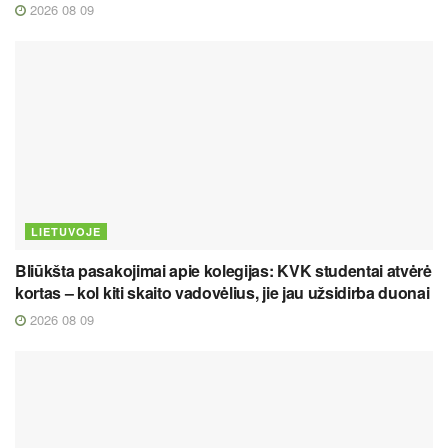
2026 08 09
LIETUVOJE
Bliūkšta pasakojimai apie kolegijas: KVK studentai atvėrė
kortas – kol kiti skaito vadovėlius, jie jau užsidirba duonai
2026 08 09