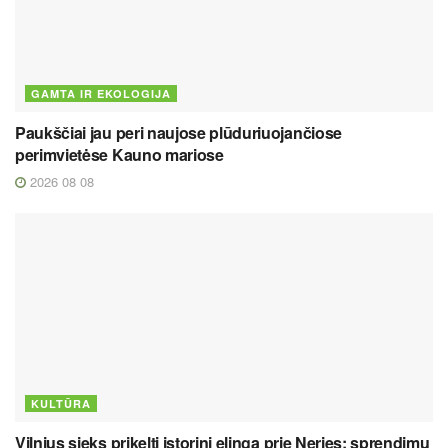
GAMTA IR EKOLOGIJA
Paukščiai jau peri naujose plūduriuojančiose
perimvietėse Kauno mariose
2026 08 08
KULTŪRA
Vilnius sieks prikelti istorinį elingą prie Neries: sprendimų