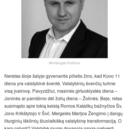
Mindaugas Kubilius
Neretas šioje šalyje gyvenantis pilietis žino, kad Kovo 11
diena yra valstybinė šventė. Valstybinių švenčių turime
visą įvairovę. Pavyzdžiui, masinės girtuoklystės diena –
Joninės ar pamišimo dėl žolių diena – Žolinės. Beje, retas
susimąsto apie tokią keistą Romos Katalikų bažnyčios Šv.
Jono Krikštytojo ir Švč. Mergelės Marijos Žengimo į dangų
liturginių iškilmių šiuolaikišką valstybinę transformaciją. O
kam galvoti? Valstybė mums dovanoja progą pašvęsti.