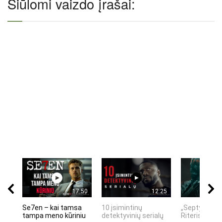
Siūlomi vaizdo įrašai:
17:50
12:25
Se7en – kai tamsa
10 įsimintinų
„Septynių Ka
tampa meno kūriniu
detektyvinių serialų
Riteris" – kai