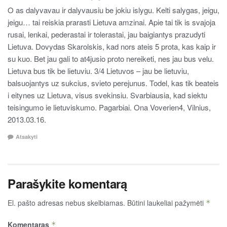
O as dalyvavau ir dalyvausiu be jokiu islygu. Kelti salygas, jeigu,
jeigu… tai reiskia prarasti Lietuva amzinai. Apie tai tik is svajoja
rusai, lenkai, pederastai ir tolerastai, jau baigiantys prazudyti
Lietuva. Dovydas Skarolskis, kad nors ateis 5 prota, kas kaip ir
su kuo. Bet jau gali to at4jusio proto nereiketi, nes jau bus velu.
Lietuva bus tik be lietuviu. 3/4 Lietuvos – jau be lietuviu,
balsuojantys uz sukcius, svieto perejunus. Todel, kas tik beateis
i eitynes uz Lietuva, visus svekinsiu. Svarbiausia, kad siektu
teisingumo ie lietuviskumo. Pagarbiai. Ona Voverien4, Vilnius,
2013.03.16.
Atsakyti
Parašykite komentarą
El. pašto adresas nebus skelbiamas.
Būtini laukeliai pažymėti
*
Komentaras
*