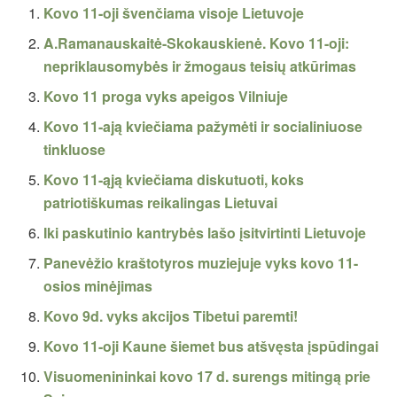
Kovo 11-oji švenčiama visoje Lietuvoje
A.Ramanauskaitė-Skokauskienė. Kovo 11-oji:
nepriklausomybės ir žmogaus teisių atkūrimas
Kovo 11 proga vyks apeigos Vilniuje
Kovo 11-ają kviečiama pažymėti ir socialiniuose
tinkluose
Kovo 11-ąją kviečiama diskutuoti, koks
patriotiškumas reikalingas Lietuvai
Iki paskutinio kantrybės lašo įsitvirtinti Lietuvoje
Panevėžio kraštotyros muziejuje vyks kovo 11-
osios minėjimas
Kovo 9d. vyks akcijos Tibetui paremti!
Kovo 11-oji Kaune šiemet bus atšvęsta įspūdingai
Visuomenininkai kovo 17 d. surengs mitingą prie