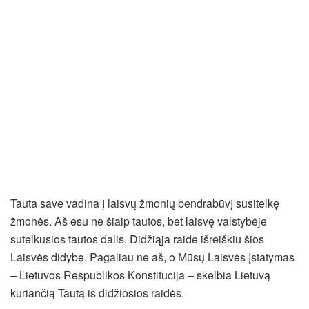
Tauta save vadina į laisvų žmonių bendrabūvį susitelkę
žmonės. Aš esu ne šiaip tautos, bet laisvę valstybėje
sutelkusios tautos dalis. Didžiąja raide išreiškiu šios
Laisvės didybę. Pagaliau ne aš, o Mūsų Laisvės Įstatymas
– Lietuvos Respublikos Konstitucija – skelbia Lietuvą
kuriančią Tautą iš didžiosios raidės.