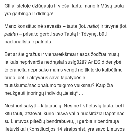
Giliai sieloje džiūgauju ir viešai tariu: mano ir Mūsų tauta
yra garbinga ir didinga!
Mano konstitucinė savastis – tauta (lot.
natio
) ir tėvynė (lot.
patria
) – prisako gerbti savo Tautą ir Tėvynę, būti
nacionalistu ir patriotu.
Bet ar šie gražūs ir vienareikšmiai tiesos žodžiai mūsų
laikais nepriverčia nedrąsiai susigūžti? Ar ES didenybė
tolerancija neprisako mums vengti ne tik tokio kalbėjimo
būdo, bet ir aktyvaus savo tapatybės ir
tautiškumo/nacionalumo teigimo veiksmų? Kaip čia
neužgauti įnoringų individų „teisių“ …
Nesinori sakyti – kitataučių. Nes ne tik lietuvių tauta, bet ir
kitų tautų atstovai, kurie laisva valia nuoširdžiai tapatinasi
su Lietuvos piliečių bendrabūviu, jį gerbia ir bendrauja
lietuviškai (Konstitucijos 14 straipsnis), yra savo Lietuvos