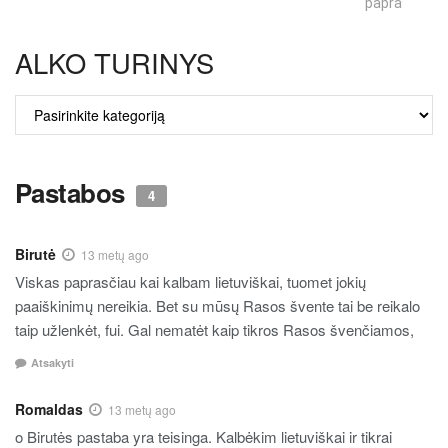
paprastumas
ALKO TURINYS
ALKO
TURINYS
Pastabos
4
Birutė
13 metų ago
Viskas paprasčiau kai kalbam lietuviškai, tuomet jokių
paaiškinimų nereikia. Bet su mūsų Rasos švente tai be reikalo
taip užlenkėt, fui. Gal nematėt kaip tikros Rasos švenčiamos,
Atsakyti
Romaldas
13 metų ago
o Birutės pastaba yra teisinga. Kalbėkim lietuviškai ir tikrai