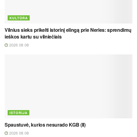
KULTŪRA
Vilnius sieks prikelti istorinį elingą prie Neries: sprendimų
ieškos kartu su vilniečiais
2026 08 08
ISTORIJA
Spaustuvė, kurios nesurado KGB (II)
2026 08 08