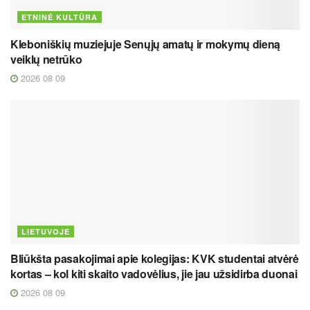
ETNINĖ KULTŪRA
Kleboniškių muziejuje Senųjų amatų ir mokymų dieną
veiklų netrūko
2026 08 09
LIETUVOJE
Bliūkšta pasakojimai apie kolegijas: KVK studentai atvėrė
kortas – kol kiti skaito vadovėlius, jie jau užsidirba duonai
2026 08 09