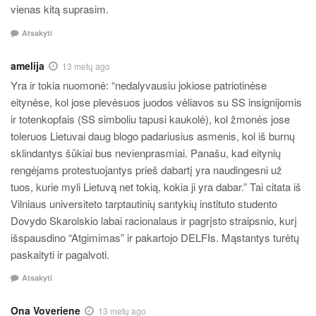
vienas kitą suprasim.
Atsakyti
amelija
13 metų ago
Yra ir tokia nuomonė: “nedalyvausiu jokiose patriotinėse
eitynėse, kol jose plevėsuos juodos vėliavos su SS insignijomis
ir totenkopfais (SS simboliu tapusi kaukolė), kol žmonės jose
toleruos Lietuvai daug blogo padariusius asmenis, kol iš burnų
sklindantys šūkiai bus nevienprasmiai. Panašu, kad eitynių
rengėjams protestuojantys prieš dabartį yra naudingesni už
tuos, kurie myli Lietuvą net tokią, kokia ji yra dabar.” Tai citata iš
Vilniaus universiteto tarptautinių santykių instituto studento
Dovydo Skarolskio labai racionalaus ir pagrįsto straipsnio, kurį
išspausdino “Atgimimas” ir pakartojo DELFIs. Mąstantys turėtų
paskaityti ir pagalvoti.
Atsakyti
Ona Voveriene
13 metų ago