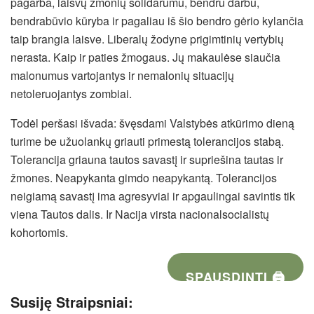
pagarba, laisvų žmonių solidarumu, bendru darbu,
bendrabūvio kūryba ir pagaliau iš šio bendro gėrio kylančia
taip brangia laisve. Liberalų žodyne prigimtinių vertybių
nerasta. Kaip ir paties žmogaus. Jų makaulėse siaučia
malonumus vartojantys ir nemalonių situacijų
netoleruojantys zombiai.
Todėl peršasi išvada: švęsdami Valstybės atkūrimo dieną
turime be užuolankų griauti primestą tolerancijos stabą.
Tolerancija griauna tautos savastį ir supriešina tautas ir
žmones. Neapykanta gimdo neapykantą. Tolerancijos
neigiamą savastį ima agresyviai ir apgaulingai savintis tik
viena Tautos dalis. Ir Nacija virsta nacionalsocialistų
kohortomis.
SPAUSDINTI 🖨
Susiję Straipsniai: