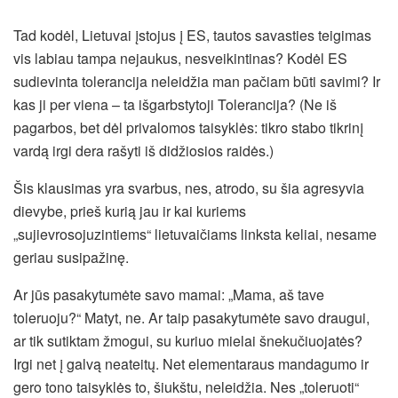
Tad kodėl, Lietuvai įstojus į ES, tautos savasties teigimas
vis labiau tampa nejaukus, nesveikintinas? Kodėl ES
sudievinta tolerancija neleidžia man pačiam būti savimi? Ir
kas ji per viena – ta išgarbstytoji Tolerancija? (Ne iš
pagarbos, bet dėl privalomos taisyklės: tikro stabo tikrinį
vardą irgi dera rašyti iš didžiosios raidės.)
Šis klausimas yra svarbus, nes, atrodo, su šia agresyvia
dievybe, prieš kurią jau ir kai kuriems
„sujievrosojuzintiems“ lietuvaičiams linksta keliai, nesame
geriau susipažinę.
Ar jūs pasakytumėte savo mamai: „Mama, aš tave
toleruoju?“ Matyt, ne. Ar taip pasakytumėte savo draugui,
ar tik sutiktam žmogui, su kuriuo mielai šnekučiuojatės?
Irgi net į galvą neateitų. Net elementaraus mandagumo ir
gero tono taisyklės to, šiukštu, neleidžia. Nes „toleruoti“