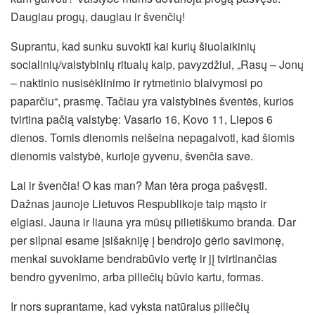
Daugiau progų, daugiau ir švenčių!
Suprantu, kad sunku suvokti kai kurių šiuolaikinių
socialinių/valstybinių ritualų kaip, pavyzdžiui, „Rasų – Jonų
– naktinio nusisėklinimo ir rytmetinio blaivymosi po
paparčiu“, prasmę. Tačiau yra valstybinės šventės, kurios
tvirtina pačią valstybę: Vasario 16, Kovo 11, Liepos 6
dienos. Tomis dienomis neišeina nepagalvoti, kad šiomis
dienomis valstybė, kurioje gyvenu, švenčia save.
Lai ir švenčia! O kas man? Man tėra proga pašvęsti.
Dažnas jaunoje Lietuvos Respublikoje taip mąsto ir
elgiasi. Jauna ir liauna yra mūsų pilietiškumo branda. Dar
per silpnai esame įsišakniję į bendrojo gėrio savimonę,
menkai suvokiame bendrabūvio vertę ir jį tvirtinančias
bendro gyvenimo, arba piliečių būvio kartu, formas.
Ir nors suprantame, kad vyksta natūralus piliečių