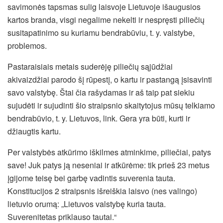
savimonės tapsmas sulig laisvoje Lietuvoje išaugusios
kartos branda, visgi negalime nekelti ir nespręsti piliečių
susitapatinimo su kuriamu bendrabūviu, t. y. valstybe,
problemos.
Pastaraisiais metais suderėję piliečių sąjūdžiai
akivaizdžiai parodo šį rūpestį, o kartu ir pastangą įsisavinti
savo valstybę. Štai čia rašydamas ir aš taip pat siekiu
sujudėti ir sujudinti šio straipsnio skaitytojus mūsų telkiamo
bendrabūvio, t. y. Lietuvos, link. Gera yra būti, kurti ir
džiaugtis kartu.
Per valstybės atkūrimo iškilmes atminkime, piliečiai, patys
save! Juk patys ją neseniai ir atkūrėme: tik prieš 23 metus
įgijome teisę bei garbę vadintis suverenia tauta.
Konstitucijos 2 straipsnis išreiškia laisvo (nes valingo)
lietuvio orumą: „Lietuvos valstybę kuria tauta.
Suverenitetas priklauso tautai.“