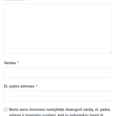
Vardas
*
El. pašto adresas
*
Noriu savo interneto naršyklėje išsaugoti vardą, el. pašto
adresą ir interneto puslapį, kad jų nebereiktų įvesti iš