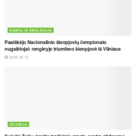
GAMTA IR EKOLOGIJA
Paaiškėjo Nacionalinio šienpjovių čempionato
nugalėtojai: renginyje triumfavo šienpjovė iš Vilniaus
2026 08 10
ISTORIJA