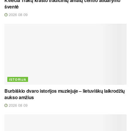
Kviečia Trakų krašto tradicinių amatų centro atidarymo
šventė
2026 08 09
ISTORIJA
Burbiškio dvaro istorijos muziejuje – lietuviškų laikrodžių
aukso amžius
2026 08 09