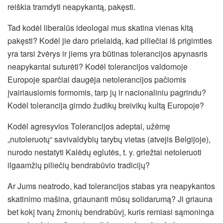
reiškia tramdyti neapykantą, pakęsti.
Tad kodėl liberalūs ideologai mus skatina vienas kitą
pakęsti? Kodėl jie daro prielaidą, kad piliečiai iš prigimties
yra tarsi žvėrys ir jiems yra būtinas tolerancijos apynasris
neapykantai suturėti? Kodėl tolerancijos valdomoje
Europoje sparčiai daugėja netolerancijos pačiomis
įvairiausiomis formomis, tarp jų ir nacionaliniu pagrindu?
Kodėl tolerancija gimdo žudikų breivikų kultą Europoje?
Kodėl agresyvios Tolerancijos adeptai, užėmę
„nutoleruotų“ savivaldybių tarybų vietas (atvejis Belgijoje),
nurodo nestatyti Kalėdų eglutės, t. y. griežtai netoleruoti
ilgaamžių piliečių bendrabūvio tradicijų?
Ar Jums neatrodo, kad tolerancijos stabas yra neapykantos
skatinimo mašina, griaunanti mūsų solidarumą? Ji griauna
bet kokį tvarų žmonių bendrabūvį, kuris remiasi sąmoninga