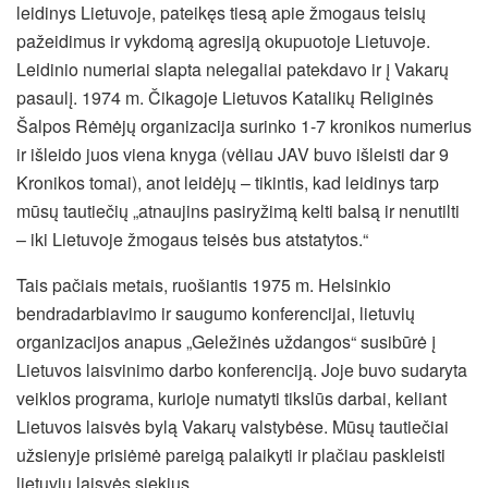
leidinys Lietuvoje, pateikęs tiesą apie žmogaus teisių
pažeidimus ir vykdomą agresiją okupuotoje Lietuvoje.
Leidinio numeriai slapta nelegaliai patekdavo ir į Vakarų
pasaulį. 1974 m. Čikagoje Lietuvos Katalikų Religinės
Šalpos Rėmėjų organizacija surinko 1-7 kronikos numerius
ir išleido juos viena knyga (vėliau JAV buvo išleisti dar 9
Kronikos tomai), anot leidėjų – tikintis, kad leidinys tarp
mūsų tautiečių „atnaujins pasiryžimą kelti balsą ir nenutilti
– iki Lietuvoje žmogaus teisės bus atstatytos.“
Tais pačiais metais, ruošiantis 1975 m. Helsinkio
bendradarbiavimo ir saugumo konferencijai, lietuvių
organizacijos anapus „Geležinės uždangos“ susibūrė į
Lietuvos laisvinimo darbo konferenciją. Joje buvo sudaryta
veiklos programa, kurioje numatyti tikslūs darbai, keliant
Lietuvos laisvės bylą Vakarų valstybėse. Mūsų tautiečiai
užsienyje prisiėmė pareigą palaikyti ir plačiau paskleisti
lietuvių laisvės siekius.