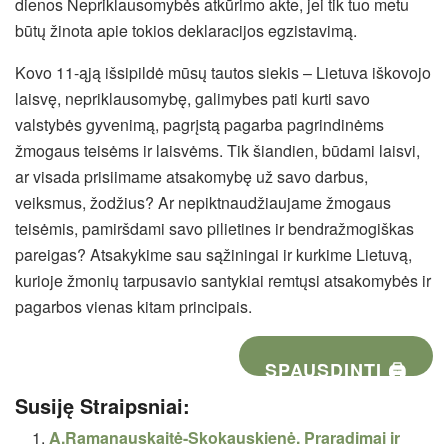
dienos Nepriklausomybės atkūrimo akte, jei tik tuo metu
būtų žinota apie tokios deklaracijos egzistavimą.
Kovo 11-ąją išsipildė mūsų tautos siekis – Lietuva iškovojo
laisvę, nepriklausomybę, galimybes pati kurti savo
valstybės gyvenimą, pagrįstą pagarba pagrindinėms
žmogaus teisėms ir laisvėms. Tik šiandien, būdami laisvi,
ar visada prisiimame atsakomybę už savo darbus,
veiksmus, žodžius? Ar nepiktnaudžiaujame žmogaus
teisėmis, pamiršdami savo pilietines ir bendražmogiškas
pareigas? Atsakykime sau sąžiningai ir kurkime Lietuvą,
kurioje žmonių tarpusavio santykiai remtųsi atsakomybės ir
pagarbos vienas kitam principais.
SPAUSDINTI 🖨
Susiję Straipsniai:
A.Ramanauskaitė-Skokauskienė. Praradimai ir