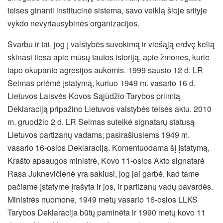
teises ginanti institucinė sistema, savo veiklą šioje srityje
vykdo nevyriausybinės organizacijos.
Svarbu ir tai, jog į valstybės suvokimą ir viešąją erdvę kelią
skinasi tiesa apie mūsų tautos istoriją, apie žmones, kurie
tapo okupanto agresijos aukomis. 1999 sausio 12 d. LR
Seimas priėmė įstatymą, kuriuo 1949 m. vasario 16 d.
Lietuvos Laisvės Kovos Sąjūdžio Tarybos priimtą
Deklaraciją pripažino Lietuvos valstybės teisės aktu. 2010
m. gruodžio 2 d. LR Seimas suteikė signatarų statusą
Lietuvos partizanų vadams, pasirašiusiems 1949 m.
vasario 16-osios Deklaraciją. Komentuodama šį įstatymą,
Krašto apsaugos ministrė, Kovo 11-osios Akto signatarė
Rasa Juknevičienė yra sakiusi, jog jai garbė, kad tame
pačiame įstatyme įrašyta ir jos, ir partizanų vadų pavardės.
Ministrės nuomone, 1949 metų vasario 16-osios LLKS
Tarybos Deklaracija būtų paminėta ir 1990 metų kovo 11