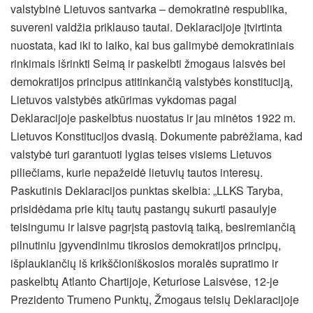
valstybinė Lietuvos santvarka – demokratinė respublika,
suvereni valdžia priklauso tautai. Deklaracijoje įtvirtinta
nuostata, kad iki to laiko, kai bus galimybė demokratiniais
rinkimais išrinkti Seimą ir paskelbti žmogaus laisvės bei
demokratijos principus atitinkančią valstybės konstituciją,
Lietuvos valstybės atkūrimas vykdomas pagal
Deklaracijoje paskelbtus nuostatus ir jau minėtos 1922 m.
Lietuvos Konstitucijos dvasią. Dokumente pabrėžiama, kad
valstybė turi garantuoti lygias teises visiems Lietuvos
piliečiams, kurie nepažeidė lietuvių tautos interesų.
Paskutinis Deklaracijos punktas skelbia: „LLKS Taryba,
prisidėdama prie kitų tautų pastangų sukurti pasaulyje
teisingumu ir laisve pagrįstą pastovią taiką, besiremiančią
pilnutiniu įgyvendinimu tikrosios demokratijos principų,
išplaukiančių iš krikščioniškosios moralės supratimo ir
paskelbtų Atlanto Chartijoje, Keturiose Laisvėse, 12-je
Prezidento Trumeno Punktų, Žmogaus teisių Deklaracijoje