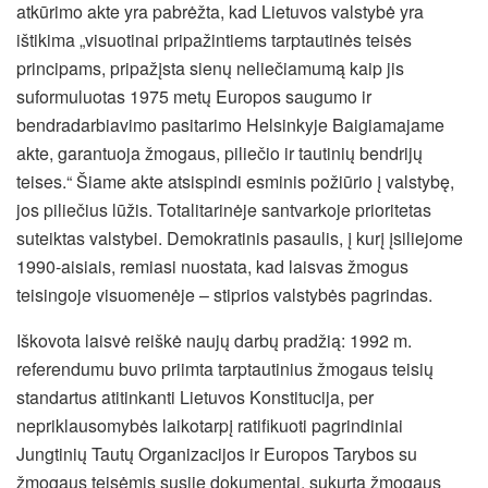
atkūrimo akte yra pabrėžta, kad Lietuvos valstybė yra
ištikima „visuotinai pripažintiems tarptautinės teisės
principams, pripažįsta sienų neliečiamumą kaip jis
suformuluotas 1975 metų Europos saugumo ir
bendradarbiavimo pasitarimo Helsinkyje Baigiamajame
akte, garantuoja žmogaus, piliečio ir tautinių bendrijų
teises.“ Šiame akte atsispindi esminis požiūrio į valstybę,
jos piliečius lūžis. Totalitarinėje santvarkoje prioritetas
suteiktas valstybei. Demokratinis pasaulis, į kurį įsiliejome
1990-aisiais, remiasi nuostata, kad laisvas žmogus
teisingoje visuomenėje – stiprios valstybės pagrindas.
Iškovota laisvė reiškė naujų darbų pradžią: 1992 m.
referendumu buvo priimta tarptautinius žmogaus teisių
standartus atitinkanti Lietuvos Konstitucija, per
nepriklausomybės laikotarpį ratifikuoti pagrindiniai
Jungtinių Tautų Organizacijos ir Europos Tarybos su
žmogaus teisėmis susiję dokumentai, sukurta žmogaus