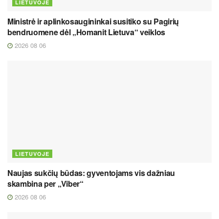
LIETUVOJE
Ministrė ir aplinkosaugininkai susitiko su Pagirių
bendruomene dėl „Homanit Lietuva“ veiklos
2026 08 06
LIETUVOJE
Naujas sukčių būdas: gyventojams vis dažniau
skambina per „Viber“
2026 08 06