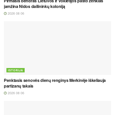
Pirmasis bendras Lietuvos ir Vokietijos pašto ženklas
įamžina Nidos dailininkų koloniją
2026 08 06
ISTORIJA
Penktasis senovės dienų renginys Merkinėje iškeliauja
partizanų takais
2026 08 06