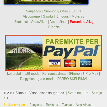
Naujienos
|
Nuomonių ratas
|
Kultūra
Visuomenė
|
Gamta ir žmogus
|
Mokslas
Skaitiniai
|
VideoAlkas
|
Visi rašiniai
|
Paremkite Alką
Pradžia
ket testai
|
fs25 mods
|
Refinansavimas
|
iPhone 16 Pro Max
|
Daigyklos
|
gta 5 mods
|
DARBO SKELBIMAI
© 2011 Alkas.lt - Visos teisės saugomos. |
Svetainę kūrė - Studija
4D
Saulės arkliukai
Renginiai
Reklama
Turinys
Apie Alkas.lt