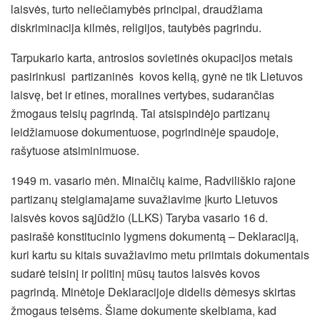
laisvės, turto neliečiamybės principai, draudžiama
diskriminacija kilmės, religijos, tautybės pagrindu.
Tarpukario karta, antrosios sovietinės okupacijos metais
pasirinkusi partizaninės kovos kelią, gynė ne tik Lietuvos
laisvę, bet ir etines, moralines vertybes, sudarančias
žmogaus teisių pagrindą. Tai atsispindėjo partizanų
leidžiamuose dokumentuose, pogrindinėje spaudoje,
rašytuose atsiminimuose.
1949 m. vasario mėn. Minaičių kaime, Radviliškio rajone
partizanų steigiamajame suvažiavime įkurto Lietuvos
laisvės kovos sąjūdžio (LLKS) Taryba vasario 16 d.
pasirašė konstitucinio lygmens dokumentą – Deklaraciją,
kuri kartu su kitais suvažiavimo metu priimtais dokumentais
sudarė teisinį ir politinį mūsų tautos laisvės kovos
pagrindą. Minėtoje Deklaracijoje didelis dėmesys skirtas
žmogaus teisėms. Šiame dokumente skelbiama, kad