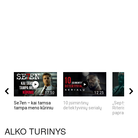
17:50
12:25
Se7en – kai tamsa
10 įsimintinų
„Septynių Ka
tampa meno kūriniu
detektyvinių serialų
Riteris" – kai
paprastumas
ALKO TURINYS