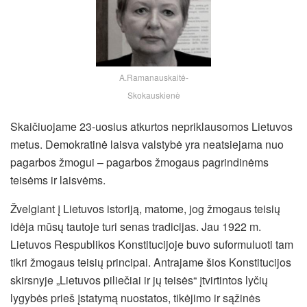
A.Ramanauskaitė-
Skokauskienė
Skaičiuojame 23-uosius atkurtos nepriklausomos Lietuvos
metus. Demokratinė laisva valstybė yra neatsiejama nuo
pagarbos žmogui – pagarbos žmogaus pagrindinėms
teisėms ir laisvėms.
Žvelgiant į Lietuvos istoriją, matome, jog žmogaus teisių
idėja mūsų tautoje turi senas tradicijas. Jau 1922 m.
Lietuvos Respublikos Konstitucijoje buvo suformuluoti tam
tikri žmogaus teisių principai. Antrajame šios Konstitucijos
skirsnyje „Lietuvos piliečiai ir jų teisės“ įtvirtintos lyčių
lygybės prieš įstatymą nuostatos, tikėjimo ir sąžinės