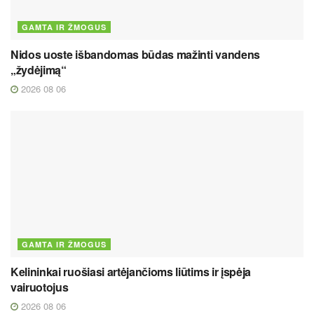
GAMTA IR ŽMOGUS
Nidos uoste išbandomas būdas mažinti vandens
„žydėjimą“
2026 08 06
GAMTA IR ŽMOGUS
Kelininkai ruošiasi artėjančioms liūtims ir įspėja
vairuotojus
2026 08 06