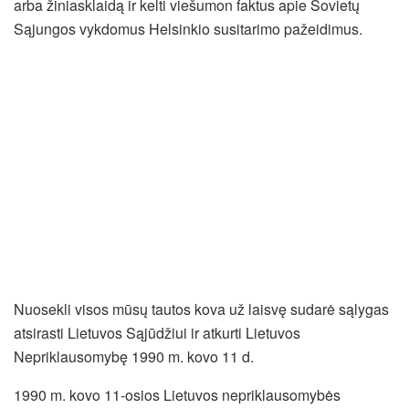
arba žiniasklaidą ir kelti viešumon faktus apie Sovietų
Sąjungos vykdomus Helsinkio susitarimo pažeidimus.
Nuosekli visos mūsų tautos kova už laisvę sudarė sąlygas
atsirasti Lietuvos Sąjūdžiui ir atkurti Lietuvos
Nepriklausomybę 1990 m. kovo 11 d.
1990 m. kovo 11-osios Lietuvos nepriklausomybės