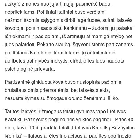
atskyrė žmones nuo jų artimųjų, pasmerkė badui,
nepritekliams. Politiniai kaliniai buvo verčiami
nežmoniškomis sąlygomis dirbti lageriuose, suimti laisvės
kovotojai po itin sadistiškų kankinimų – žudomi, jų palaikai
išniekinami ir paslepiami, iš artimųjų atimant galimybę net
juos palaidoti. Pokario siaubą išgyvenusiems partizanams,
politiniams kaliniams, tremtiniams, jų artimiesiems
apribotos galimybės mokytis, dirbti, prieš juos naudota
psichologinė prievarta.
Partizaninė ginkluota kova buvo nuslopinta pačiomis
brutaliausiomis priemonėmis, bet laisvės siekis,
nesusitaikymas su žmogaus orumo žeminimu išliko.
Tautos laisvės ir žmogaus teisių gynimas tapo Lietuvos
Katalikų Bažnyčios pogrindinės veiklos pagrindu. Prieš 40
metų kovo 19 d. pradėta leisti „Lietuvos Katalikų Bažnyčios
kronika“ – ilgiausiai ėjęs ir plačiausiai paplitęs pogrindžio