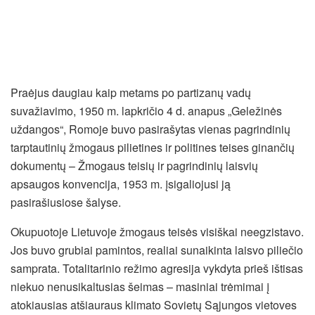
Praėjus daugiau kaip metams po partizanų vadų
suvažiavimo, 1950 m. lapkričio 4 d. anapus „Geležinės
uždangos“, Romoje buvo pasirašytas vienas pagrindinių
tarptautinių žmogaus pilietines ir politines teises ginančių
dokumentų – Žmogaus teisių ir pagrindinių laisvių
apsaugos konvencija, 1953 m. įsigaliojusi ją
pasirašiusiose šalyse.
Okupuotoje Lietuvoje žmogaus teisės visiškai neegzistavo.
Jos buvo grubiai pamintos, realiai sunaikinta laisvo piliečio
samprata. Totalitarinio režimo agresija vykdyta prieš ištisas
niekuo nenusikaltusias šeimas – masiniai trėmimai į
atokiausias atšiauraus klimato Sovietų Sąjungos vietoves