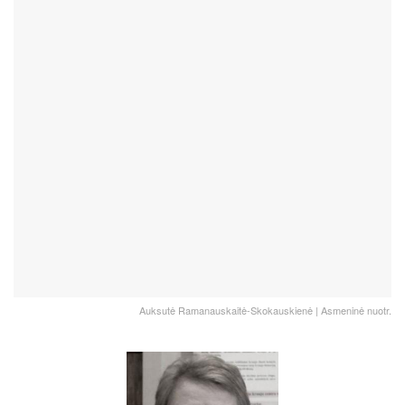
Auksutė Ramanauskaitė-Skokauskienė | Asmeninė nuotr.