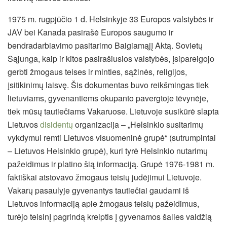
1975 m. rugpjūčio 1 d. Helsinkyje 33 Europos valstybės ir
JAV bei Kanada pasirašė Europos saugumo ir
bendradarbiavimo pasitarimo Baigiamąjį Aktą. Sovietų
Sąjunga, kaip ir kitos pasirašiusios valstybės, įsipareigojo
gerbti žmogaus teises ir minties, sąžinės, religijos,
įsitikinimų laisvę. Šis dokumentas buvo reikšmingas tiek
lietuviams, gyvenantiems okupanto pavergtoje tėvynėje,
tiek mūsų tautiečiams Vakaruose. Lietuvoje susikūrė slapta
Lietuvos
disidentų
organizacija – „Helsinkio susitarimų
vykdymui remti Lietuvos visuomeninė grupė“ (sutrumpintai
– Lietuvos Helsinkio grupė), kuri tyrė Helsinkio nutarimų
pažeidimus ir platino šią informaciją. Grupė 1976-1981 m.
faktiškai atstovavo žmogaus teisių judėjimui Lietuvoje.
Vakarų pasaulyje gyvenantys tautiečiai gaudami iš
Lietuvos informaciją apie žmogaus teisių pažeidimus,
turėjo teisinį pagrindą kreiptis į gyvenamos šalies valdžią