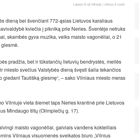
Liepos 6-oji Vilniuje | vilnius.lt nuotr.
mės dieną bei švenčiant 772-ąsias Lietuvos karaliaus
avivaldybė kviečia į pikniką prie Neries. Šventėje netruks
imai, skambės gyva muzika, veiks maisto vagonėliai, o 21
a giesmė.
ybės pradžia, bet ir tūkstančių lietuvių bendrystės, meilės
ir miesto svečius Valstybės dieną švęsti šalia tekančios
do giedant Tautišką giesmę“, – sako Vilniaus miesto meras
 Vilniuje vieta šiemet taps Neries krantinė prie Lietuvos
aus Mindaugo tiltų (Olimpiečių g. 17).
lvingi maisto vagonėliai, gaiviais vandens kokteiliais
omins Vilniaus visuomenės sveikatos biuro „Vilnius