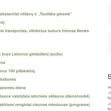
tūkstančiai vėliavų ir „Tautiška giesmė“
nį.
is transportas, vilniečius suburs himnas Neries
švęs Lietuvos gimtadienį (audio)
ena
nuo 100 piliakalnių
S
 kelionės
va
 giesmės diena
„d
suos valstybės istorinės vėliavos (dienotvarkė)
Na
„p
 skiriami renginiai visuose miestuose (programa)
Na