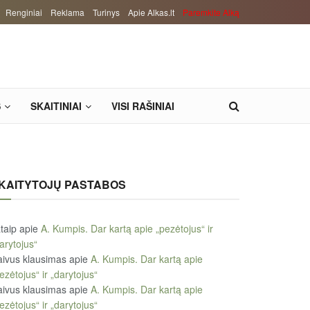
Renginiai
Reklama
Turinys
Apie Alkas.lt
Paremkite Alką
S
SKAITINIAI
VISI RAŠINIAI
KAITYTOJŲ PASTABOS
taip
apie
A. Kumpis. Dar kartą apie „pezėtojus“ ir
arytojus“
ivus klausimas
apie
A. Kumpis. Dar kartą apie
ezėtojus“ ir „darytojus“
ivus klausimas
apie
A. Kumpis. Dar kartą apie
ezėtojus“ ir „darytojus“