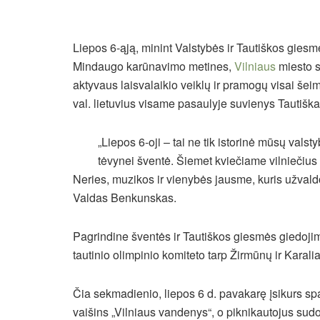
Liepos 6-ąją, minint Valstybės ir Tautiškos gies
Mindaugo karūnavimo metines,
Vilniaus
miesto s
aktyvaus laisvalaikio veiklų ir pramogų visai še
val. lietuvius visame pasaulyje suvienys Tautišk
„Liepos 6-oji – tai ne tik istorinė mūsų valst
tėvynei šventė. Šiemet kviečiame vilniečius 
Neries, muzikos ir vienybės jausme, kuris užval
Valdas Benkunskas.
Pagrindine šventės ir Tautiškos giesmės giedojimo
tautinio olimpinio komiteto tarp Žirmūnų ir Karali
Čia sekmadienio, liepos 6 d. pavakarę įsikurs spa
vaišins „Vilniaus vandenys“, o piknikautojus sud