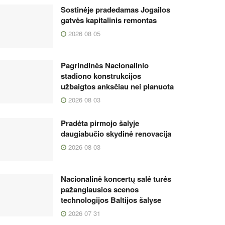
Sostinėje pradedamas Jogailos
gatvės kapitalinis remontas
2026 08 05
Pagrindinės Nacionalinio
stadiono konstrukcijos
užbaigtos anksčiau nei planuota
2026 08 03
Pradėta pirmojo šalyje
daugiabučio skydinė renovacija
2026 08 03
Nacionalinė koncertų salė turės
pažangiausios scenos
technologijos Baltijos šalyse
2026 07 31