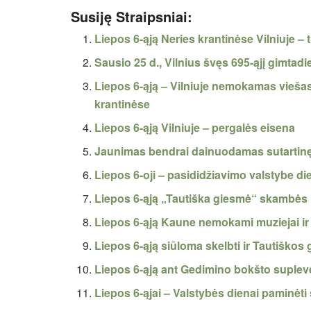
Susiję Straipsniai:
Liepos 6-ąją Neries krantinėse Vilniuje – 
Sausio 25 d., Vilnius švęs 695-ąjį gimtadie
Liepos 6-ąją – Vilniuje nemokamas viešas
krantinėse
Liepos 6-ąją Vilniuje – pergalės eisena
Jaunimas bendrai dainuodamas sutartinę 
Liepos 6-oji – pasididžiavimo valstybe di
Liepos 6-ąją „Tautiška giesmė“ skambės 
Liepos 6-ąją Kaune nemokami muziejai ir
Liepos 6-ąją siūloma skelbti ir Tautiškos
Liepos 6-ąją ant Gedimino bokšto suplevė
Liepos 6-ąjai – Valstybės dienai paminėti