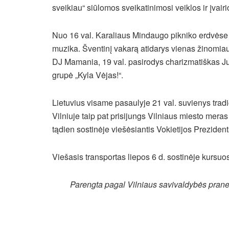
sveikiau“ siūlomos sveikatinimosi veiklos ir įvair
Nuo 16 val. Karaliaus Mindaugo pikniko erdvėse – 
muzika. Šventinį vakarą atidarys vienas žinomia
DJ Mamania, 19 val. pasirodys charizmatiškas Jus
grupė „Kyla Vėjas!“.
Lietuvius visame pasaulyje 21 val. suvienys tradi
Vilniuje taip pat prisijungs Vilniaus miesto me
tądien sostinėje viešėsiantis Vokietijos Preziden
Viešasis transportas liepos 6 d. sostinėje kurs
Parengta pagal Vilniaus savivaldybės pran