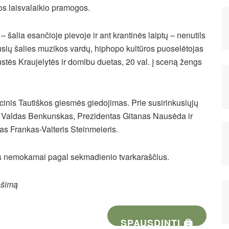
ios laisvalaikio pramogos.
šalia esančioje pievoje ir ant krantinės laiptų – nenutils
usių šalies muzikos vardų, hiphopo kultūros puoselėtojas
tės Kraujelytės ir domibu duetas, 20 val. į sceną žengs
cinis Tautiškos giesmės giedojimas. Prie susirinkusiųjų
ras Valdas Benkunskas, Prezidentas Gitanas Nausėda ir
tas Frankas-Valteris Steinmeieris.
uos nemokamai pagal sekmadienio tvarkaraščius.
ešimą
SPAUSDINTI 🖨