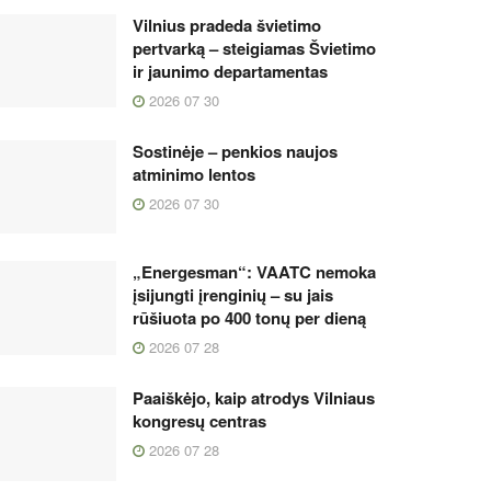
Vilnius pradeda švietimo
pertvarką – steigiamas Švietimo
ir jaunimo departamentas
2026 07 30
Sostinėje – penkios naujos
atminimo lentos
2026 07 30
„Energesman“: VAATC nemoka
įsijungti įrenginių – su jais
rūšiuota po 400 tonų per dieną
2026 07 28
Paaiškėjo, kaip atrodys Vilniaus
kongresų centras
2026 07 28