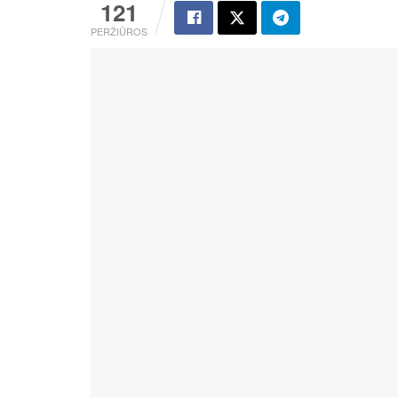
121
PERŽIŪROS