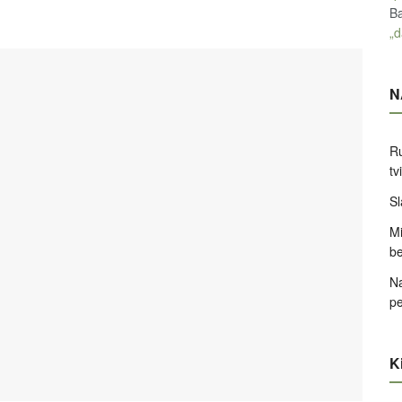
Ba
„d
N
Ru
tv
Sl
Mi
be
Na
pe
Ki