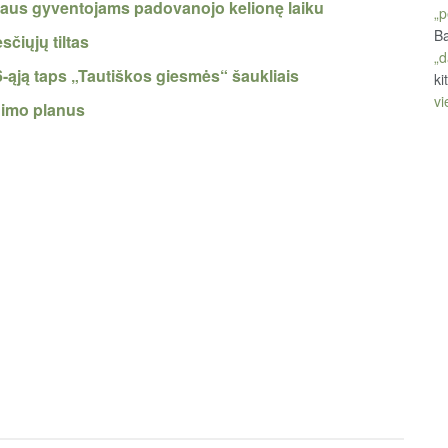
iaus gyventojams padovanojo kelionę laiku
„p
Ba
sčiųjų tiltas
„d
 6-ąją taps „Tautiškos giesmės“ šaukliais
ki
vi
inimo planus