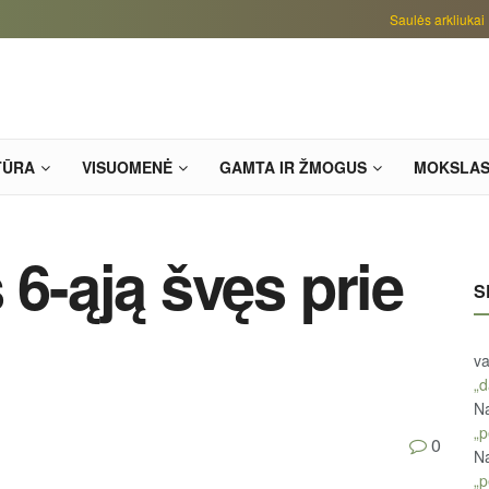
Saulės arkliukai
TŪRA
VISUOMENĖ
GAMTA IR ŽMOGUS
MOKSLA
 6-ąją švęs prie
S
va
„d
Na
„p
0
Na
„p