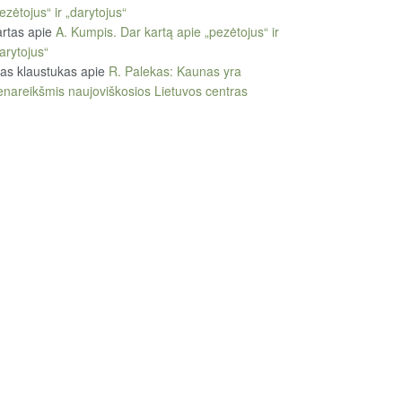
ezėtojus“ ir „darytojus“
rtas
apie
A. Kumpis. Dar kartą apie „pezėtojus“ ir
arytojus“
tas klaustukas
apie
R. Palekas: Kaunas yra
enareikšmis naujoviškosios Lietuvos centras