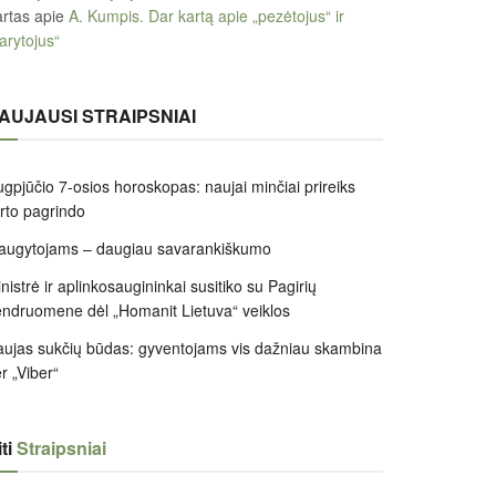
rtas
apie
A. Kumpis. Dar kartą apie „pezėtojus“ ir
arytojus“
AUJAUSI STRAIPSNIAI
gpjūčio 7-osios horoskopas: naujai minčiai prireiks
irto pagrindo
augytojams – daugiau savarankiškumo
nistrė ir aplinkosaugininkai susitiko su Pagirių
ndruomene dėl „Homanit Lietuva“ veiklos
ujas sukčių būdas: gyventojams vis dažniau skambina
r „Viber“
ti
Straipsniai