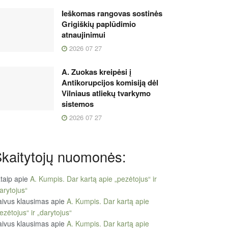
Ieškomas rangovas sostinės
Grigiškių paplūdimio
atnaujinimui
2026 07 27
A. Zuokas kreipėsi į
Antikorupcijos komisiją dėl
Vilniaus atliekų tvarkymo
sistemos
2026 07 27
kaitytojų nuomonės:
taip
apie
A. Kumpis. Dar kartą apie „pezėtojus“ ir
arytojus“
ivus klausimas
apie
A. Kumpis. Dar kartą apie
ezėtojus“ ir „darytojus“
ivus klausimas
apie
A. Kumpis. Dar kartą apie