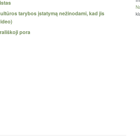
istas
Na
ultūros tarybos įstatymą nežinodami, kad jis
kl
video)
rališkoji pora