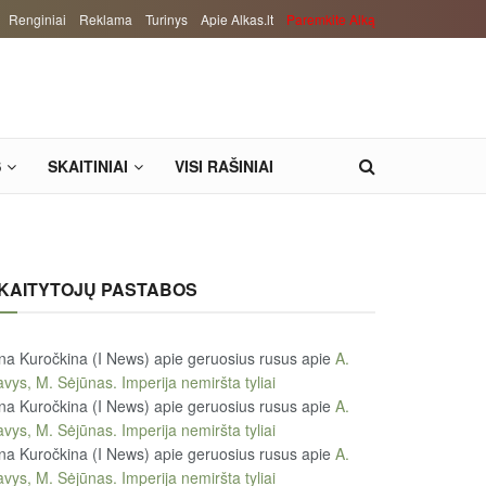
Renginiai
Reklama
Turinys
Apie Alkas.lt
Paremkite Alką
S
SKAITINIAI
VISI RAŠINIAI
KAITYTOJŲ PASTABOS
na Kuročkina (I News) apie geruosius rusus
apie
A.
vys, M. Sėjūnas. Imperija nemiršta tyliai
na Kuročkina (I News) apie geruosius rusus
apie
A.
vys, M. Sėjūnas. Imperija nemiršta tyliai
na Kuročkina (I News) apie geruosius rusus
apie
A.
vys, M. Sėjūnas. Imperija nemiršta tyliai