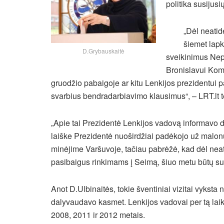
politika susijusi
„Dėl neatid
šiemet lap
D.Grybauskaitė
sveikinimus Nep
Bronislavui Komo
gruodžio pabaigoje ar kitu Lenkijos prezidentui 
svarbius bendradarbiavimo klausimus“, – LRT.lt t
„Apie tai Prezidentė Lenkijos vadovą informavo d
laiške Prezidentė nuoširdžiai padėkojo už malon
minėjime Varšuvoje, tačiau pabrėžė, kad dėl neati
pasibaigus rinkimams į Seimą, šiuo metu būtų sudė
Anot D.Ulbinaitės, tokie šventiniai vizitai vyksta
dalyvaudavo kasmet. Lenkijos vadovai per tą laik
2008, 2011 ir 2012 metais.