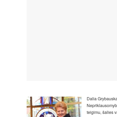
Dalia Grybauska
Nepriklausomybė
teigimu, šalies 