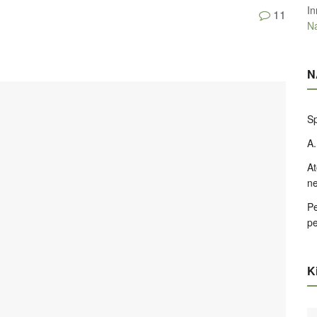
In
11
Na
N
Sp
A.
At
ne
Pe
pe
Ki