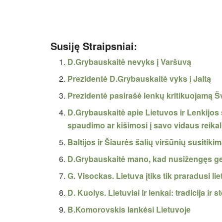
Susiję Straipsniai:
D.Grybauskaitė nevyks į Varšuvą
Prezidentė D.Grybauskaitė vyks į Jaltą
Prezidentė pasirašė lenkų kritikuojamą Š
D.Grybauskaitė apie Lietuvos ir Lenkijos 
spaudimo ar kišimosi į savo vidaus reikal
Baltijos ir Šiaurės šalių viršūnių susitiki
D.Grybauskaitė mano, kad nusižengęs gen
G. Visockas. Lietuva įtiks tik praradusi l
D. Kuolys. Lietuviai ir lenkai: tradicija ir s
B.Komorovskis lankėsi Lietuvoje