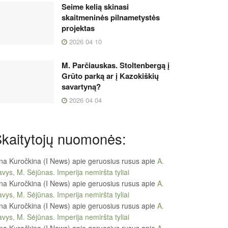
Seime kelią skinasi
skaitmeninės pilnametystės
projektas
2026 04 10
M. Parčiauskas. Stoltenbergą į
Grūto parką ar į Kazokiškių
savartyną?
2026 04 04
kaitytojų nuomonės:
na Kuročkina (I News) apie geruosius rusus
apie
A.
vys, M. Sėjūnas. Imperija nemiršta tyliai
na Kuročkina (I News) apie geruosius rusus
apie
A.
vys, M. Sėjūnas. Imperija nemiršta tyliai
na Kuročkina (I News) apie geruosius rusus
apie
A.
vys, M. Sėjūnas. Imperija nemiršta tyliai
na Kuročkina (I News) apie geruosius rusus
apie
A.