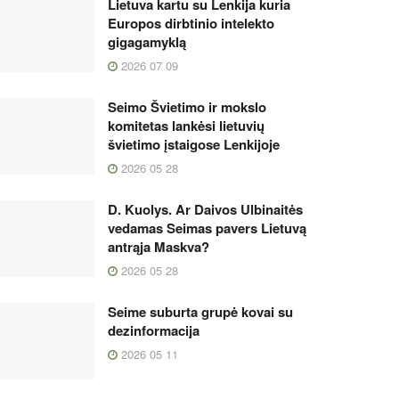
Lietuva kartu su Lenkija kuria
Europos dirbtinio intelekto
gigagamyklą
2026 07 09
Seimo Švietimo ir mokslo
komitetas lankėsi lietuvių
švietimo įstaigose Lenkijoje
2026 05 28
D. Kuolys. Ar Daivos Ulbinaitės
vedamas Seimas pavers Lietuvą
antrąja Maskva?
2026 05 28
Seime suburta grupė kovai su
dezinformacija
2026 05 11