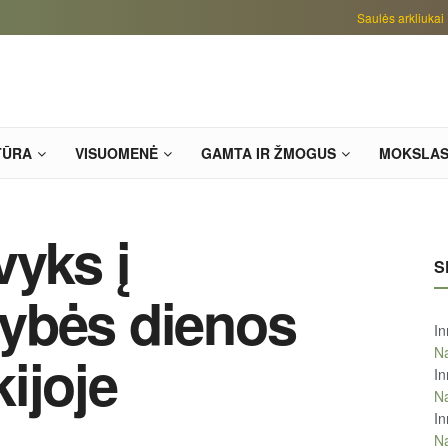
Saulės arkliukai
TŪRA
VISUOMENĖ
GAMTA IR ŽMOGUS
MOKSLA
vyks į
S
ybės dienos
In
Na
ijoje
In
Na
In
Na