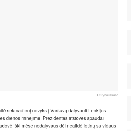
D.Grybauskaitė
itė sekmadienį nevyks į Varšuvą dalyvauti Lenkijos
s dienos minėjime. Prezidentės atstovės spaudai
vadovė iškilmėse nedalyvaus dėl neatidėliotinų su vidaus