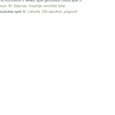
vys, M. Sėjūnas. Imperija nemiršta tyliai
austukas
apie
M. Lietuvis. Dėl sąvokos „pagonis“