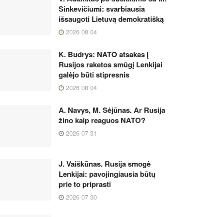
Sinkevičiumi: svarbiausia
išsaugoti Lietuvą demokratišką
2026 08 04
K. Budrys: NATO atsakas į
Rusijos raketos smūgį Lenkijai
galėjo būti stipresnis
2026 08 04
A. Navys, M. Sėjūnas. Ar Rusija
žino kaip reaguos NATO?
2026 07 31
J. Vaiškūnas. Rusija smogė
Lenkijai: pavojingiausia būtų
prie to priprasti
2026 07 30