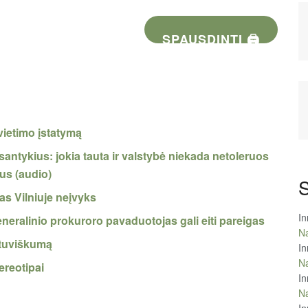
SPAUSDINTI 🖨
vietimo įstatymą
santykius: jokia tauta ir valstybė niekada netoleruos
us (audio)
S
mas Vilniuje neįvyks
In
eralinio prokuroro pavaduotojas gali eiti pareigas
Na
ietuviškumą
In
Na
tereotipai
In
Na
In