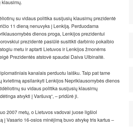
ų klausimų.
ėliotinų su vidaus politika susijusių klausimų prezidentė
kričio 11 dieną nenuvyks į Lenkiją. Perduodama
riklausomybės dienos proga, Lenkijos prezidentui
rovskiui prezidentė pasiūlė susitikti darbinio pokalbio
patogiu metu
ir aptarti Lietuvos ir Lenkijos žmonėms
eigė Prezidentės atstovė spaudai Daiva Ulbinaitė.
iplomatiniais kanalais perduotu laišku. Taip pat tame
ų kvietimą apsilankyti Lenkijos Nepriklausomybės dienos
dėliotinų su vidaus politika susijusių klausimų
tinga atvykti į Varšuvą“, – pridūrė ji.
 nuo 2007 metų, o Lietuvos vadovai juose ligšiol
ą į Vasario 16-osios minėjimą buvo atvykę tris kartus –