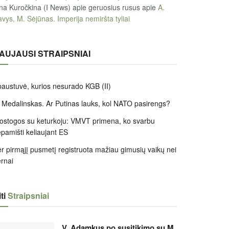
na Kuročkina (I News) apie geruosius rusus
apie
A.
vys, M. Sėjūnas. Imperija nemiršta tyliai
AUJAUSI STRAIPSNIAI
austuvė, kurios nesurado KGB (II)
 Medalinskas. Ar Putinas lauks, kol NATO pasirengs?
ostogos su keturkoju: VMVT primena, ko svarbu
pamišti keliaujant ES
r pirmąjį pusmetį registruota mažiau gimusių vaikų nei
rnai
ti
Straipsniai
V. Adamkus po susitikimo su M.