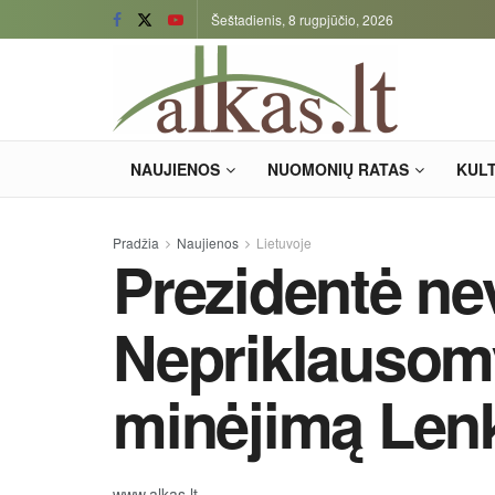
Šeštadienis, 8 rugpjūčio, 2026
NAUJIENOS
NUOMONIŲ RATAS
KUL
Pradžia
Naujienos
Lietuvoje
Prezidentė ne
Nepriklausom
minėjimą Lenk
www.alkas.lt