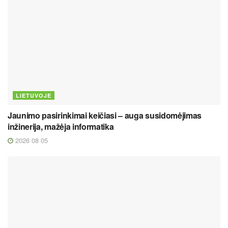
LIETUVOJE
Jaunimo pasirinkimai keičiasi – auga susidomėjimas
inžinerija, mažėja informatika
2026 08 05