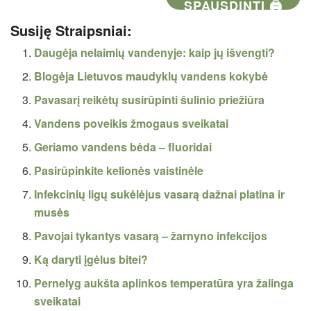
SPAUSDINTI 🖨
Susiję Straipsniai:
Daugėja nelaimių vandenyje: kaip jų išvengti?
Blogėja Lietuvos maudyklų vandens kokybė
Pavasarį reikėtų susirūpinti šulinio priežiūra
Vandens poveikis žmogaus sveikatai
Geriamo vandens bėda – fluoridai
Pasirūpinkite kelionės vaistinėle
Infekcinių ligų sukėlėjus vasarą dažnai platina ir
musės
Pavojai tykantys vasarą – žarnyno infekcijos
Ką daryti įgėlus bitei?
Pernelyg aukšta aplinkos temperatūra yra žalinga
sveikatai