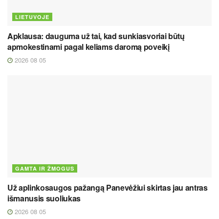
LIETUVOJE
Apklausa: dauguma už tai, kad sunkiasvoriai būtų
apmokestinami pagal keliams daromą poveikį
2026 08 05
GAMTA IR ŽMOGUS
Už aplinkosaugos pažangą Panevėžiui skirtas jau antras
išmanusis suoliukas
2026 08 05