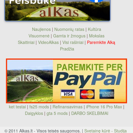
Naujienos
|
Nuomonių ratas
|
Kultūra
Visuomenė
|
Gamta ir žmogus
|
Mokslas
Skaitiniai
|
VideoAlkas
|
Visi rašiniai
|
Paremkite Alką
Pradžia
ket testai
|
fs25 mods
|
Refinansavimas
|
iPhone 16 Pro Max
|
Daigyklos
|
gta 5 mods
|
DARBO SKELBIMAI
© 2011 Alkas.lt - Visos teisės saugomos. |
Svetainę kūrė - Studija