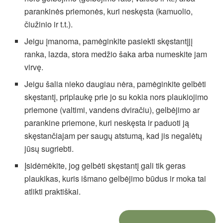
parankinės priemonės, kuri neskęsta (kamuolio,
čiužinio ir t.t.).
Jeigu įmanoma, pamėginkite pasiekti skęstantįjį
ranka, lazda, stora medžio šaka arba numeskite jam
virvę.
Jeigu šalia nieko daugiau nėra, pamėginkite gelbėti
skęstantį, priplaukę prie jo su kokia nors plaukiojimo
priemone (valtimi, vandens dviračiu), gelbėjimo ar
parankine priemone, kuri neskęsta ir paduoti ją
skęstančiajam per saugų atstumą, kad jis negalėtų
jūsų sugriebti.
Įsidėmėkite, jog gelbėti skęstantį gali tik geras
plaukikas, kuris išmano gelbėjimo būdus ir moka tai
atlikti praktiškai.