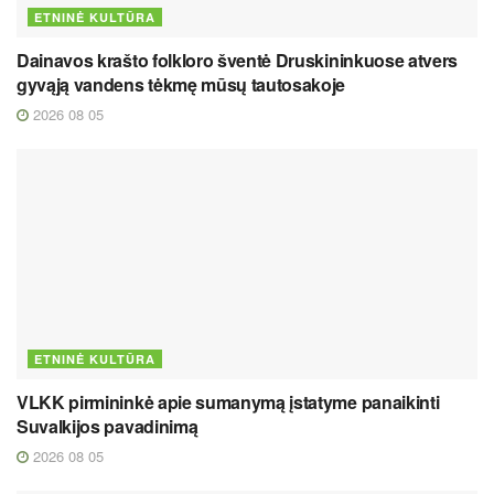
ETNINĖ KULTŪRA
Dainavos krašto folkloro šventė Druskininkuose atvers
gyvąją vandens tėkmę mūsų tautosakoje
2026 08 05
ETNINĖ KULTŪRA
VLKK pirmininkė apie sumanymą įstatyme panaikinti
Suvalkijos pavadinimą
2026 08 05