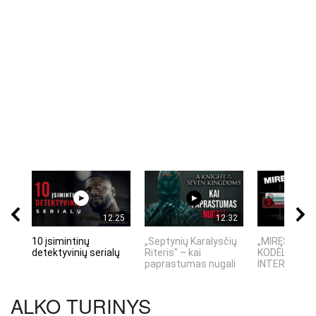
12:25
12:32
10 įsimintinų
„Septynių Karalysčių
„MIRĘS INTE
detektyvinių serialų
Riteris" – kai
KODĖL DIDŽIO
paprastumas nugali
INTERNETO N
ALKO TURINYS