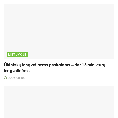
LIETUVOJE
Ūkininkų lengvatinėms paskoloms – dar 15 mln. eurų
lengvatinėms
2026 08 05