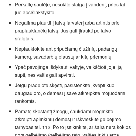
Perkaitę saulėje, nešokite staiga į vandenį, prieš tai
juo apsišlakstykite.
Negalima plaukti į laivų farvaterį arba artintis prie
praplaukiančių laivų. Jus gali įtraukti po laivo
sraigtais.
Neplaukiokite ant pripučiamų čiužinių, padangų
kamerų, savadarbių plaustų ar kitų priemonių.
Ypač pavojinga išdykauti valtyje, vaikščioti joje, ją
supti, nes valtis gali apvirsti.
Jeigu pradėjote skęsti, pasistenkite įkvėpti kuo
daugiau oro, o dėmesį į save atkreipkite mojuodami
rankomis.
Pamatę skęstantį žmogų, šaukdami mėginkite
atkreipti aplinkinių dėmesį ir iškvieskite gelbėjimo
tarnybas tel. 112. Po to įsitikinkite, ar šalia nėra kokios
nors gelbėjimo (gelbėjimo rato, valties ir kt.) arba