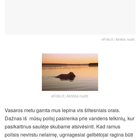
eFoto.lt | Airidos nuotr.
eFoto.lt | Airidos nuotr.
Vasaros metu gamta mus lepina vis šiltesniais orais.
Dažnas iš mūsų poilsį pasirenka prie vandens telkinių, kur
pasikaitinus saulėje skubame atsivėsinti. Kad ramus
poilsis nevirstu nelaimę, ugniagesiai gelbėtojai ragina būti