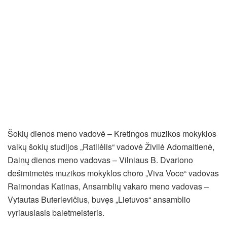
Šokių dienos meno vadovė – Kretingos muzikos mokyklos
vaikų šokių studijos „Ratilėlis“ vadovė Živilė Adomaitienė,
Dainų dienos meno vadovas – Vilniaus B. Dvariono
dešimtmetės muzikos mokyklos choro „Viva Voce“ vadovas
Raimondas Katinas, Ansamblių vakaro meno vadovas –
Vytautas Buterlevičius, buvęs „Lietuvos“ ansamblio
vyriausiasis baletmeisteris.