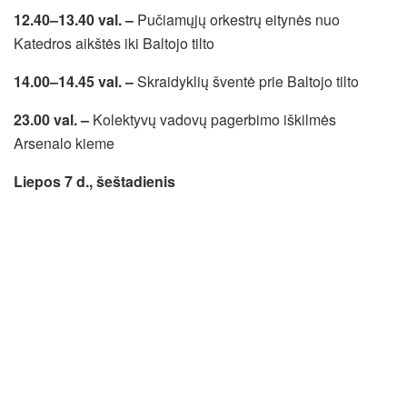
12.40–13.40 val. –
Pučiamųjų orkestrų eitynės nuo
Katedros aikštės iki Baltojo tilto
14.00–14.45 val. –
Skraidyklių šventė prie Baltojo tilto
23.00 val. –
Kolektyvų vadovų pagerbimo iškilmės
Arsenalo kieme
Liepos 7 d., šeštadienis