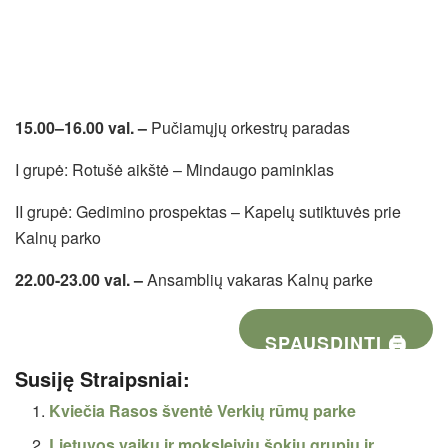
15.00–16.00 val. –
Pučiamųjų orkestrų paradas
I grupė: Rotušė aikštė – Mindaugo paminklas
II grupė: Gedimino prospektas – Kapelų sutiktuvės prie
Kalnų parko
22.00-23.00 val. –
Ansamblių vakaras Kalnų parke
SPAUSDINTI 🖨
Susiję Straipsniai:
Kviečia Rasos šventė Verkių rūmų parke
Lietuvos vaikų ir moksleivių šokių grupių ir