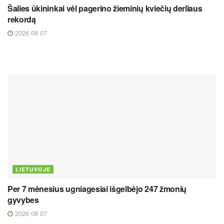
Šalies ūkininkai vėl pagerino žieminių kviečių derliaus
rekordą
2026 08 07
LIETUVOJE
Per 7 mėnesius ugniagesiai išgelbėjo 247 žmonių
gyvybes
2026 08 07