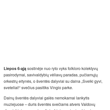
Liepos 6-ąją
sostinėje nuo ryto vyks folkloro kolektyvų
pasirodymai, savivaldybių vėliavų paradas, pučiamųjų
orkestrų eitynės, o šventės dalyviai su daina „Sveiki gyvi,
sveteliai!“ svečius pasitiks Vingio parke.
Dainų šventės dalyviai galės nemokamai lankytis
muziejuose – duris šventės svečiams atvers Valdovų