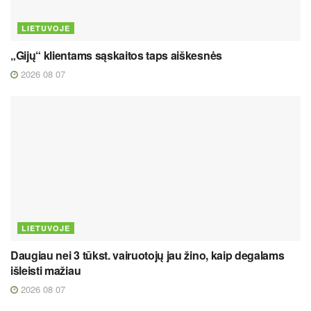
LIETUVOJE
„Gijų“ klientams sąskaitos taps aiškesnės
2026 08 07
LIETUVOJE
Daugiau nei 3 tūkst. vairuotojų jau žino, kaip degalams
išleisti mažiau
2026 08 07