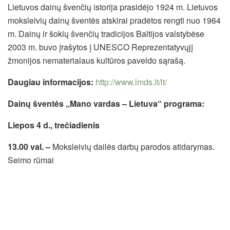
Lietuvos dainų švenčių istorija prasidėjo 1924 m. Lietuvos
moksleivių dainų šventės atskirai pradėtos rengti nuo 1964
m. Dainų ir šokių švenčių tradicijos Baltijos valstybėse
2003 m. buvo įrašytos į UNESCO Reprezentatyvųjį
žmonijos nematerialaus kultūros paveldo sąrašą.
Daugiau informacijos:
http://www.lmds.lt/lt/
Dainų šventės „Mano vardas – Lietuva“ programa:
Liepos 4 d., trečiadienis
13.00 val. –
Moksleivių dailės darbų parodos atidarymas.
Seimo rūmai