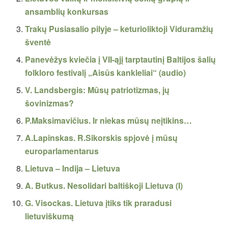
ansamblių konkursas
Trakų Pusiasalio pilyje – keturioliktoji Viduramžių
šventė
Panevėžys kviečia į VII-ąjį tarptautinį Baltijos šalių
folkloro festivalį „Aisūs kankleliai“ (audio)
V. Landsbergis: Mūsų patriotizmas, jų
šovinizmas?
P.Maksimavičius. Ir niekas mūsų neįtikins…
A.Lapinskas. R.Sikorskis spjovė į mūsų
europarlamentarus
Lietuva – Indija – Lietuva
A. Butkus. Nesolidari baltiškoji Lietuva (I)
G. Visockas. Lietuva įtiks tik praradusi
lietuviškumą