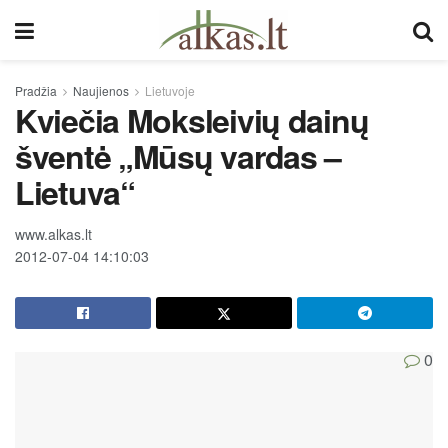
Pradžia
Naujienos
Lietuvoje
Kviečia Moksleivių dainų
šventė „Mūsų vardas –
Lietuva“
www.alkas.lt
2012-07-04 14:10:03
0