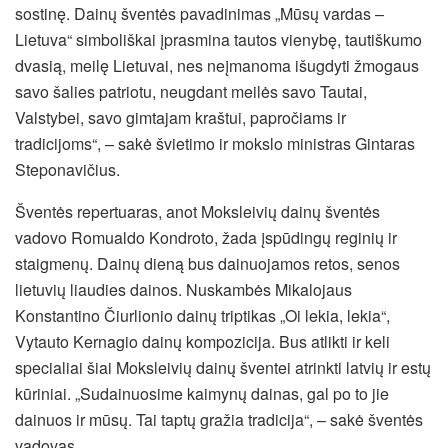
sostinę. Dainų šventės pavadinimas „Mūsų vardas –
Lietuva“ simboliškai įprasmina tautos vienybę, tautiškumo
dvasią, meilę Lietuvai, nes neįmanoma išugdyti žmogaus
savo šalies patriotu, neugdant meilės savo Tautai,
Valstybei, savo gimtajam kraštui, papročiams ir
tradicijoms“, – sakė švietimo ir mokslo ministras Gintaras
Steponavičius.
Šventės repertuaras, anot Moksleivių dainų šventės
vadovo Romualdo Kondroto, žada įspūdingų reginių ir
staigmenų. Dainų dieną bus dainuojamos retos, senos
lietuvių liaudies dainos. Nuskambės Mikalojaus
Konstantino Čiurlionio dainų triptikas „Oi lekia, lekia“,
Vytauto Kernagio dainų kompozicija. Bus atlikti ir keli
specialiai šiai Moksleivių dainų šventei atrinkti latvių ir estų
kūriniai. „Sudainuosime kaimynų dainas, gal po to jie
dainuos ir mūsų. Tai taptų gražia tradicija“, – sakė šventės
vadovas.