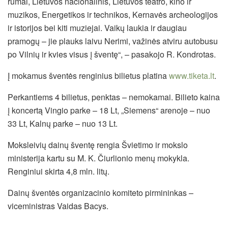
rūmai, Lietuvos nacionalinis, Lietuvos teatro, kino ir
muzikos, Energetikos ir technikos, Kernavės archeologijos
ir istorijos bei kiti muziejai. Vaikų laukia ir daugiau
pramogų – jie plauks laivu Nerimi, važinės atviru autobusu
po Vilnių ir kvies visus į šventę“, – pasakojo R. Kondrotas.
Į mokamus šventės renginius bilietus platina
www.tiketa.lt
.
Perkantiems 4 bilietus, penktas – nemokamai. Bilieto kaina
į koncertą Vingio parke – 18 Lt, „Siemens“ arenoje – nuo
33 Lt, Kalnų parke – nuo 13 Lt.
Moksleivių dainų šventę rengia Švietimo ir mokslo
ministerija kartu su M. K. Čiurlionio menų mokykla.
Renginiui skirta 4,8 mln. litų.
Dainų šventės organizacinio komiteto pirmininkas –
viceministras Vaidas Bacys.