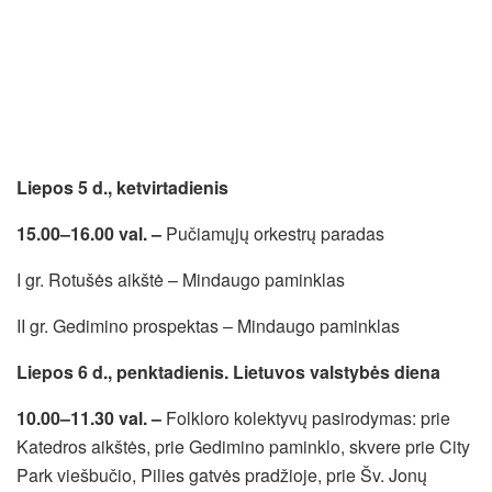
Liepos 5 d., ketvirtadienis
15.00–16.00 val. –
Pučiamųjų orkestrų paradas
I gr. Rotušės aikštė – Mindaugo paminklas
II gr. Gedimino prospektas – Mindaugo paminklas
Liepos 6 d., penktadienis. Lietuvos valstybės diena
10.00–11.30 val. –
Folkloro kolektyvų pasirodymas: prie
Katedros aikštės, prie Gedimino paminklo, skvere prie City
Park viešbučio, Pilies gatvės pradžioje, prie Šv. Jonų