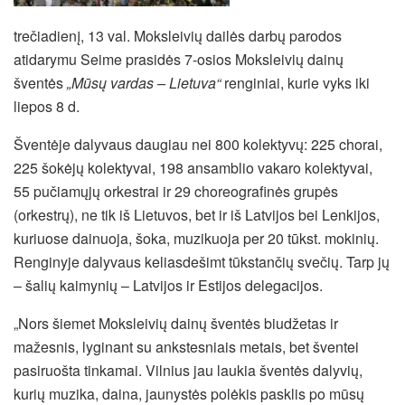
trečiadienį, 13 val.
Moksleivių dailės darbų parodos
atidarymu Seime prasidės 7-osios Moksleivių dainų
šventės
„Mūsų vardas – Lietuva“
renginiai, kurie vyks iki
liepos 8 d.
Šventėje dalyvaus daugiau nei 800 kolektyvų: 225 chorai,
225 šokėjų kolektyvai, 198 ansamblio vakaro kolektyvai,
55 pučiamųjų orkestrai ir 29 choreografinės grupės
(orkestrų), ne tik iš Lietuvos, bet ir iš Latvijos bei Lenkijos,
kuriuose dainuoja, šoka, muzikuoja per 20 tūkst. mokinių.
Renginyje dalyvaus keliasdešimt tūkstančių svečių. Tarp jų
– šalių kaimynių – Latvijos ir Estijos delegacijos.
„Nors šiemet Moksleivių dainų šventės biudžetas ir
mažesnis, lyginant su ankstesniais metais, bet šventei
pasiruošta tinkamai. Vilnius jau laukia šventės dalyvių,
kurių muzika, daina, jaunystės polėkis pasklis po mūsų