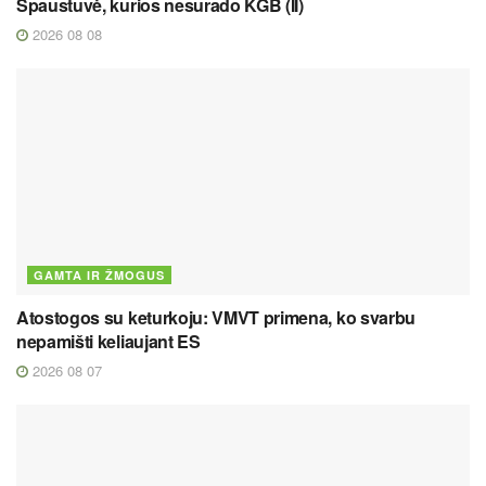
Spaustuvė, kurios nesurado KGB (II)
2026 08 08
GAMTA IR ŽMOGUS
Atostogos su keturkoju: VMVT primena, ko svarbu
nepamišti keliaujant ES
2026 08 07