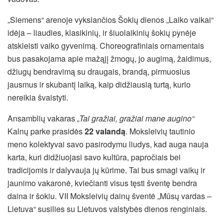
„Siemens“ arenoje vyksiančios Šokių dienos „Laiko vaikai“
idėja – liaudies, klasikinių, ir šiuolaikinių šokių pynėje
atskleisti vaiko gyvenimą. Choreografiniais ornamentais
bus pasakojama apie mažąjį žmogų, jo augimą, žaidimus,
džiugų bendravimą su draugais, brandą, pirmuosius
jausmus ir skubantį laiką, kaip didžiausią turtą, kurio
nereikia švaistyti.
Ansamblių vakaras
„Tai gražiai, gražiai mane augino“
Kalnų parke prasidės
22 valandą
. Moksleivių tautinio
meno kolektyvai savo pasirodymu liudys, kad auga nauja
karta, kuri didžiuojasi savo kultūra, papročiais bei
tradicijomis ir dalyvauja jų kūrime. Tai bus smagi vaikų ir
jaunimo vakaronė, kviečianti visus tęsti šventę bendra
daina ir šokiu. VII Moksleivių dainų šventė „Mūsų vardas –
Lietuva“ susilies su Lietuvos valstybės dienos renginiais.