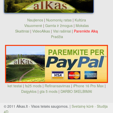
Naujienos
|
Nuomonių ratas
|
Kultūra
Visuomenė
|
Gamta ir žmogus
|
Mokslas
Skaitiniai
|
VideoAlkas
|
Visi rašiniai
|
Paremkite Alką
Pradžia
ket testai
|
fs25 mods
|
Refinansavimas
|
iPhone 16 Pro Max
|
Daigyklos
|
gta 5 mods
|
DARBO SKELBIMAI
© 2011 Alkas.lt - Visos teisės saugomos. |
Svetainę kūrė - Studija
4D