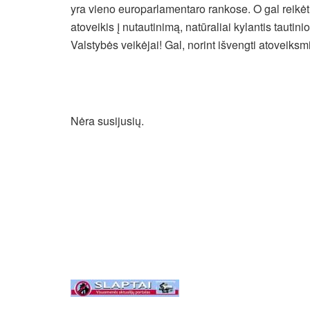
yra vieno europarlamentaro rankose. O gal reikėtų 
atoveikis į nutautinimą, natūraliai kylantis tautini
Valstybės veikėjai! Gal, norint išvengti atoveiksmi
Nėra susijusių.