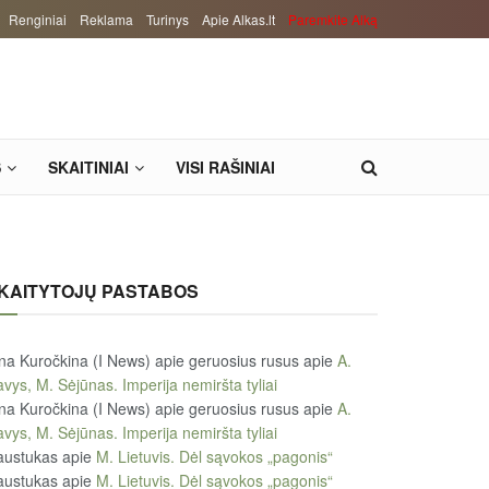
Renginiai
Reklama
Turinys
Apie Alkas.lt
Paremkite Alką
S
SKAITINIAI
VISI RAŠINIAI
KAITYTOJŲ PASTABOS
na Kuročkina (I News) apie geruosius rusus
apie
A.
vys, M. Sėjūnas. Imperija nemiršta tyliai
na Kuročkina (I News) apie geruosius rusus
apie
A.
vys, M. Sėjūnas. Imperija nemiršta tyliai
austukas
apie
M. Lietuvis. Dėl sąvokos „pagonis“
austukas
apie
M. Lietuvis. Dėl sąvokos „pagonis“