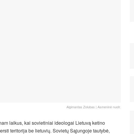
Algimantas Zolubas | Asmeninė nuotr.
am laikus, kai sovietiniai ideologai Lietuvą ketino
ersti teritorija be lietuvių. Sovietų Sąjungoje tautybė,