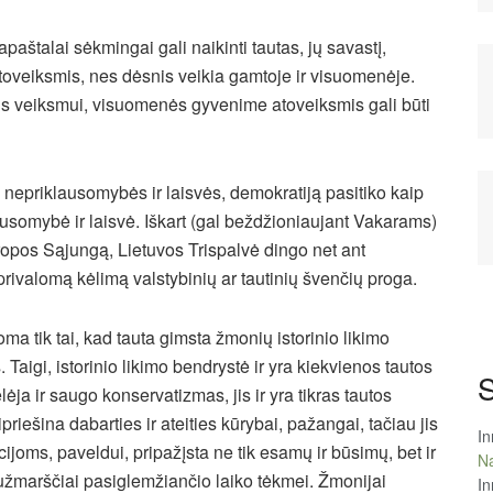
aštalai sėkmingai gali naikinti tautas, jų savastį,
toveiksmis, nes dėsnis veikia gamtoje ir visuomenėje.
rtis veiksmui, visuomenės gyvenime atoveiksmis gali būti
si nepriklausomybės ir laisvės, demokratiją pasitiko kaip
klausomybė ir laisvė. Iškart (gal beždžioniaujant Vakarams)
ropos Sąjungą, Lietuvos Trispalvė dingo net ant
rivalomą kėlimą valstybinių ar tautinių švenčių proga.
ma tik tai, kad tauta gimsta žmonių istorinio likimo
. Taigi, istorinio likimo bendrystė ir yra kiekvienos tautos
S
ėja ir saugo konservatizmas, jis ir yra tikras tautos
iešina dabarties ir ateities kūrybai, pažangai, tačiau jis
In
cijoms, paveldui, pripažįsta ne tik esamų ir būsimų, bet ir
Na
i užmarščiai pasiglemžiančio laiko tėkmei. Žmonijai
In