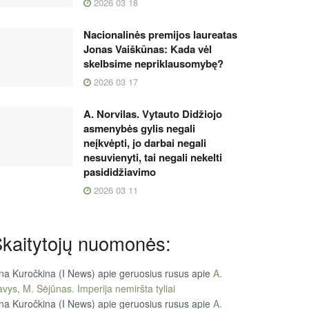
2026 03 18
Nacionalinės premijos laureatas
Jonas Vaiškūnas: Kada vėl
skelbsime nepriklausomybę?
2026 03 17
A. Norvilas. Vytauto Didžiojo
asmenybės gylis negali
neįkvėpti, jo darbai negali
nesuvienyti, tai negali nekelti
pasididžiavimo
2026 03 11
kaitytojų nuomonės:
na Kuročkina (I News) apie geruosius rusus
apie
A.
vys, M. Sėjūnas. Imperija nemiršta tyliai
na Kuročkina (I News) apie geruosius rusus
apie
A.