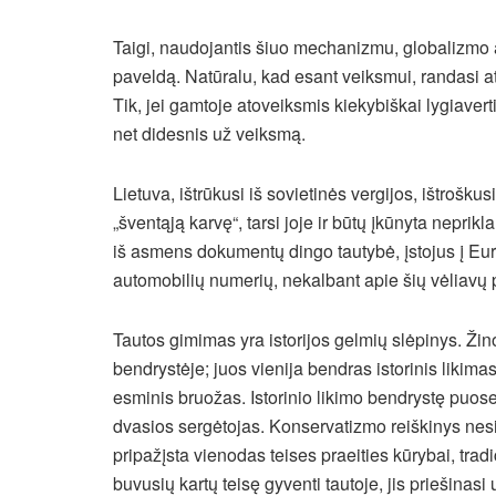
Taigi, naudojantis šiuo mechanizmu, globalizmo ap
paveldą. Natūralu, kad esant veiksmui, randasi a
Tik, jei gamtoje atoveiksmis kiekybiškai lygiave
net didesnis už veiksmą.
Lietuva, ištrūkusi iš sovietinės vergijos, ištrošku
„šventąją karvę“, tarsi joje ir būtų įkūnyta nepri
iš asmens dokumentų dingo tautybė, įstojus į Eu
automobilių numerių, nekalbant apie šių vėliavų p
Tautos gimimas yra istorijos gelmių slėpinys. Žino
bendrystėje; juos vienija bendras istorinis likimas
esminis bruožas. Istorinio likimo bendrystę puosel
dvasios sergėtojas. Konservatizmo reiškinys nesipr
pripažįsta vienodas teises praeities kūrybai, tradi
buvusių kartų teisę gyventi tautoje, jis priešinas