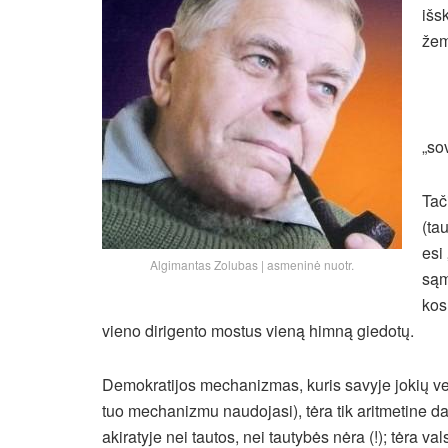
išs
žem
„so
Tač
(ta
esi
Algimantas Zolubas | asmeninė nuotr.
sąm
kos
vieno dirigento mostus vieną himną giedotų.
Demokratijos mechanizmas, kuris savyje jokių ver
tuo mechanizmu naudojasi), tėra tik aritmetine
akiratyje nei tautos, nei tautybės nėra (!); tėra vals