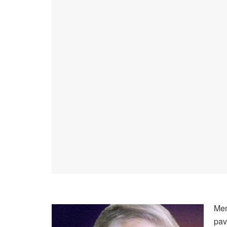
Men
pav