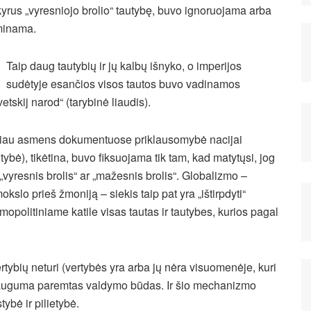
kyrus „vyresniojo brolio“ tautybę, buvo ignoruojama arba
inama.
Taip daug tautybių ir jų kalbų išnyko, o imperijos
sudėtyje esančios visos tautos buvo vadinamos
vetskij narod“ (tarybinė liaudis).
iau asmens dokumentuose priklausomybė nacijai
utybė), tikėtina, buvo fiksuojama tik tam, kad matytųsi, jog
 „vyresnis brolis“ ar „mažesnis brolis“. Globalizmo –
okslo prieš žmoniją – siekis taip pat yra „ištirpdyti“
mopolitiniame katile visas tautas
ir tautybes, kurios pagal
tybių neturi (vertybės yra arba jų nėra visuomenėje, kuri
 dauguma paremtas valdymo būdas. Ir šio mechanizmo
tybė ir pilietybė.