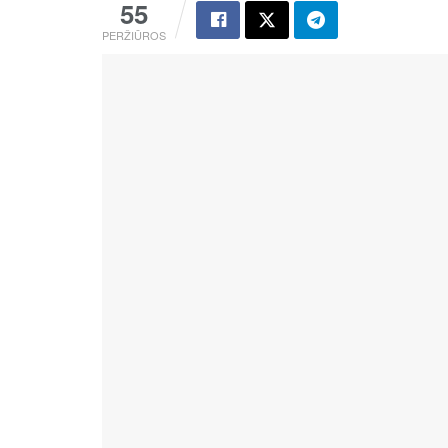
55
PERŽIŪROS