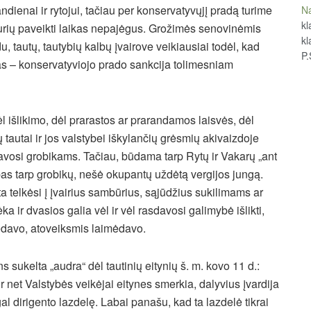
dienai ir rytojui, tačiau per konservatyvųjį pradą turime
Na
kl
urių paveikti laikas nepajėgus. Grožimės senovinėmis
kl
u, tautų, tautybių kalbų įvairove veikiausiai todėl, kad
P.
as – konservatyviojo prado sankcija tolimesniam
 išlikimo, dėl prarastos ar prarandamos laisvės, dėl
ų tautai ir jos valstybei iškylančių grėsmių akivaizdoje
davosi grobikams. Tačiau, būdama tarp Rytų ir Vakarų „ant
lybas tarp grobikų, nešė okupantų uždėtą vergijos jungą.
 telkėsi į įvairius sambūrius, sąjūdžius sukilimams ar
a ir dvasios galia vėl ir vėl rasdavosi galimybė išlikti,
imėdavo, atoveiksmis laimėdavo.
ukelta „audra“ dėl tautinių eitynių š. m. kovo 11 d.:
r net Valstybės veikėjai eitynes smerkia, dalyvius įvardija
agal dirigento lazdelę. Labai panašu, kad ta lazdelė tikrai