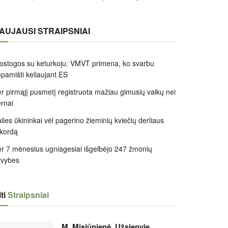
AUJAUSI STRAIPSNIAI
ostogos su keturkoju: VMVT primena, ko svarbu
pamišti keliaujant ES
r pirmąjį pusmetį registruota mažiau gimusių vaikų nei
rnai
lies ūkininkai vėl pagerino žieminių kviečių derliaus
kordą
r 7 mėnesius ugniagesiai išgelbėjo 247 žmonių
yvybes
ti
Straipsniai
M. Misiūnienė. Užsienyje