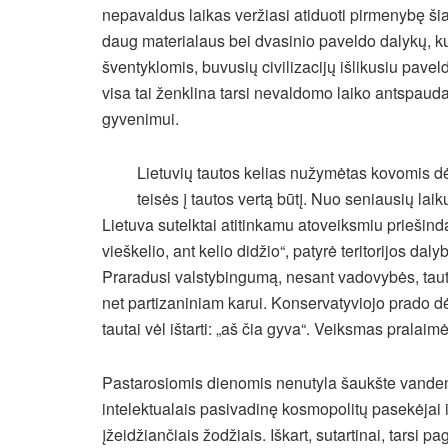
nepavaldus laikas veržiasi atiduoti pirmenybę šian
daug materialaus bei dvasinio paveldo dalykų, k
šventyklomis, buvusių civilizacijų išlikusiu paveld
visa tai ženklina tarsi nevaldomo laiko antspaud
gyvenimui.
Lietuvių tautos kelias nužymėtas kovomis dėl
teisės į tautos vertą būtį. Nuo seniausių laik
Lietuva sutelktai atitinkamu atoveiksmiu priešin
vieškelio, ant kelio didžio“, patyrė teritorijos da
Praradusi valstybingumą, nesant vadovybės, tauta
net partizaniniam karui. Konservatyviojo prado dėk
tautai vėl ištarti: „aš čia gyva“. Veiksmas prala
Pastarosiomis dienomis nenutyla šaukšte vandens s
intelektualais pasivadinę kosmopolitų pasekėjai i
įžeidžiančiais žodžiais. Iškart, sutartinai, tarsi p