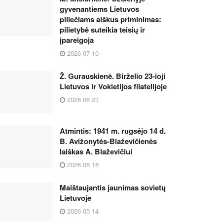
gyvenantiems Lietuvos
piliečiams aiškus priminimas:
pilietybė suteikia teisių ir
įpareigoja
2026 07 10
Ž. Gurauskienė. Birželio 23-ioji
Lietuvos ir Vokietijos filatelijoje
2026 06 23
Atmintis: 1941 m. rugsėjo 14 d.
B. Avižonytės-Blaževičienės
laiškas A. Blaževičiui
2026 06 16
Maištaujantis jaunimas sovietų
Lietuvoje
2026 05 14