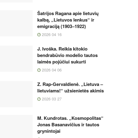
Šatrijos Ragana apie lietuvių
kalbą, „Lietuvos lenkus“ ir
emigraciją (1903–1922)
2026 04 16
J. Ivoška. Reikia kitokio
bendrabūvio modelio tautos
laimės pojūčiui sukurti
2026 04 06
Z. Rap-Gervaldienė. „Lietuva –
lietuviams!“ užsienietės akimis
2026 03 27
M. Kundrotas. „Kosmopolitas“
Jonas Basanavičius ir tautos
grynintojai