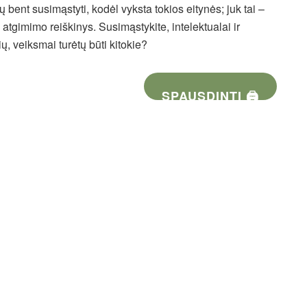
bent susimąstyti, kodėl vyksta tokios eitynės; juk tai –
o atgimimo reiškinys. Susimąstykite, intelektualai ir
ų, veiksmai turėtų būti kitokie?
SPAUSDINTI 🖨