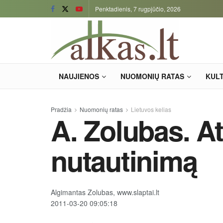
Penktadienis, 7 rugpjūčio, 2026
NAUJIENOS
NUOMONIŲ RATAS
KUL
Pradžia
Nuomonių ratas
Lietuvos kelias
A. Zolubas. A
nutautinimą
Algimantas Zolubas, www.slaptai.lt
2011-03-20 09:05:18