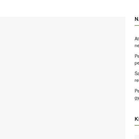
N
At
ne
Pe
pe
Ša
re
Pe
g
Ki