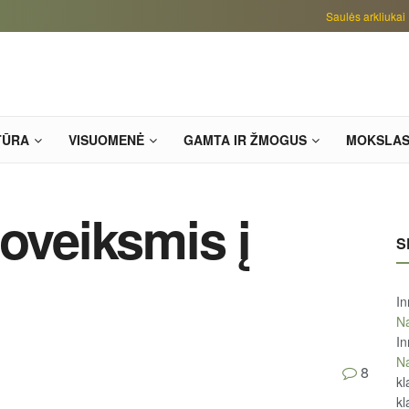
Saulės arkliukai
TŪRA
VISUOMENĖ
GAMTA IR ŽMOGUS
MOKSLA
toveiksmis į
S
In
Na
In
Na
8
kl
kl