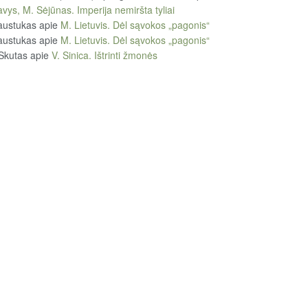
vys, M. Sėjūnas. Imperija nemiršta tyliai
austukas
apie
M. Lietuvis. Dėl sąvokos „pagonis“
austukas
apie
M. Lietuvis. Dėl sąvokos „pagonis“
Skutas
apie
V. Sinica. Ištrinti žmonės