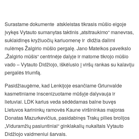
Surastame dokumente atskleistas tikrasis mūšio eigoje
įvykęs Vytauto sumanytas taktinis „atsitraukimo“ manevras,
suklaidinęs kryžiuočių kariuomenę ir didžia dalimi
nulėmęs Žalgirio mūšio pergalę. Jano Mateikos paveikslo
„Žalgirio mūšis“ centrinėje dalyje ir matome tikrojo mūšio
vado – Vytauto Didžiojo, iškėlusio į viršų rankas su kalaviju
pergalės triumfą.
Pasidžiaugėme, kad Lenkijoje esančiame Griunvalde
kasmetiniame inscenizuotame mūšyje dalyvauja ir
lietuviai. LDK karius veda sėdėdamas balne buvęs
Lietuvos karininkų ramovės Kaune viršininkas majoras
Donatas Mazurkevičius, pasidabinęs Trakų pilies brolijos
„Viduramžių pasiuntiniai“ ginklakalių nukaltais Vytauto
Didžiojo vaidmeniui šarvais.