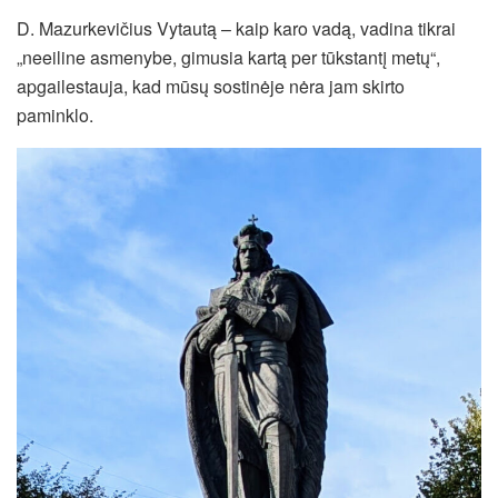
D. Mazurkevičius Vytautą – kaip karo vadą, vadina tikrai
„neeiline asmenybe, gimusia kartą per tūkstantį metų“,
apgailestauja, kad mūsų sostinėje nėra jam skirto
paminklo.