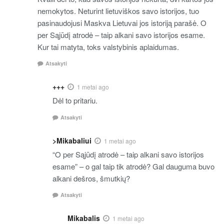
nemokytos. Neturint lietuviškos savo istorijos, tuo
pasinaudojusi Maskva Lietuvai jos istoriją parašė. O
per Sąjūdį atrodė – taip alkani savo istorijos esame.
Kur tai matyta, toks valstybinis aplaidumas.
Atsakyti
+++
1 metai ago
Dėl to pritariu.
Atsakyti
>Mikabaliui
1 metai ago
“O per Sąjūdį atrodė – taip alkani savo istorijos
esame” – o gal taip tik atrodė? Gal dauguma buvo
alkani dešros, šmutkių?
Atsakyti
Mikabalis
1 metai ago