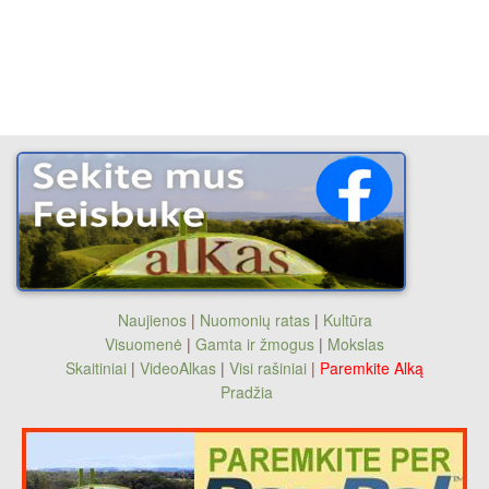
Naujienos
|
Nuomonių ratas
|
Kultūra
Visuomenė
|
Gamta ir žmogus
|
Mokslas
Skaitiniai
|
VideoAlkas
|
Visi rašiniai
|
Paremkite Alką
Pradžia