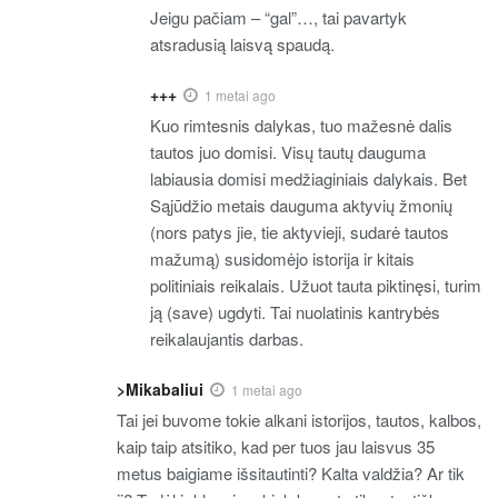
Jeigu pačiam – “gal”…, tai pavartyk
atsradusią laisvą spaudą.
+++
1 metai ago
Kuo rimtesnis dalykas, tuo mažesnė dalis
tautos juo domisi. Visų tautų dauguma
labiausia domisi medžiaginiais dalykais. Bet
Sąjūdžio metais dauguma aktyvių žmonių
(nors patys jie, tie aktyvieji, sudarė tautos
mažumą) susidomėjo istorija ir kitais
politiniais reikalais. Užuot tauta piktinęsi, turim
ją (save) ugdyti. Tai nuolatinis kantrybės
reikalaujantis darbas.
>Mikabaliui
1 metai ago
Tai jei buvome tokie alkani istorijos, tautos, kalbos,
kaip taip atsitiko, kad per tuos jau laisvus 35
metus baigiame išsitautinti? Kalta valdžia? Ar tik