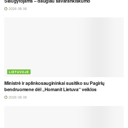
Slaugytojams – daugiau savarankiškumo
2026 08 06
LIETUVOJE
Ministrė ir aplinkosaugininkai susitiko su Pagirių
bendruomene dėl „Homanit Lietuva“ veiklos
2026 08 06