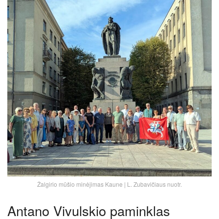
Žalgirio mūšio minėjimas Kaune | L. Zubavičiaus nuotr.
Antano Vivulskio paminklas