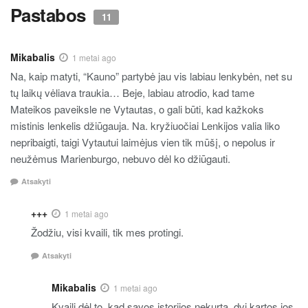
Pastabos
11
Mikabalis
1 metai ago
Na, kaip matyti, “Kauno” partybė jau vis labiau lenkybėn, net su
tų laikų vėliava traukia… Beje, labiau atrodio, kad tame
Mateikos paveiksle ne Vytautas, o gali būti, kad kažkoks
mistinis lenkelis džiūgauja. Na. kryžiuočiai Lenkijos valia liko
nepribaigti, taigi Vytautui laimėjus vien tik mūšį, o nepolus ir
neužėmus Marienburgo, nebuvo dėl ko džiūgauti.
Atsakyti
+++
1 metai ago
Žodžiu, visi kvaili, tik mes protingi.
Atsakyti
Mikabalis
1 metai ago
Kvaili dėl to, kad savos istorijos nekurta, dvi kartos jos