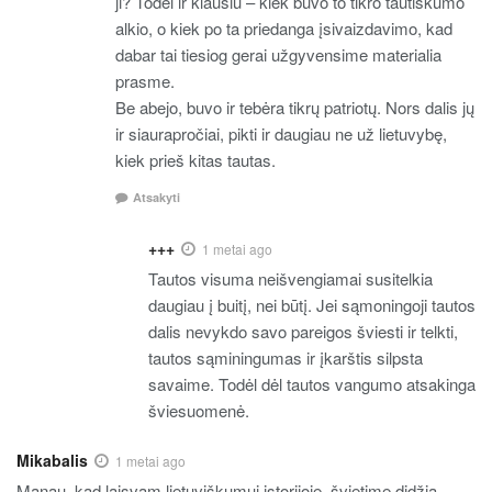
ji? Todėl ir klausiu – kiek buvo to tikro tautiškumo
alkio, o kiek po ta priedanga įsivaizdavimo, kad
dabar tai tiesiog gerai užgyvensime materialia
prasme.
Be abejo, buvo ir tebėra tikrų patriotų. Nors dalis jų
ir siaurapročiai, pikti ir daugiau ne už lietuvybę,
kiek prieš kitas tautas.
Atsakyti
+++
1 metai ago
Tautos visuma neišvengiamai susitelkia
daugiau į buitį, nei būtį. Jei sąmoningoji tautos
dalis nevykdo savo pareigos šviesti ir telkti,
tautos sąminingumas ir įkarštis silpsta
savaime. Todėl dėl tautos vangumo atsakinga
šviesuomenė.
Mikabalis
1 metai ago
Manau, kad laisvam lietuviškumui istorijoje, švietime didžia