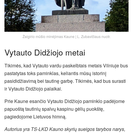
Žalgirio mūšio minėjimas Kaune | L. Zubavičiaus nuotr.
Vytauto Didžiojo metai
Tikimės, kad Vytauto vardu paskelbtais metais Vilniuje bus
pastatytas toks paminklas, keliantis mūsų istorinį
pasididžiavimą bei tautinę garbę. Tikimės, kad bus surasti
ir Vytauto Didžiojo palaikai.
Prie Kaune esančio Vytauto Didžiojo paminklo padėjome
papuoštą tautinių spalvų kaspinu gėlių puokštę,
pagiedojome Lietuvos himną.
Autorius yra TS-LKD Kauno skyrių sueigos tarybos narys,