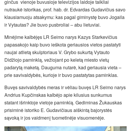
ginčus vienoje buvusioje televizijos laidoje taikliai
nutraukė istorikas, prof. hab. dr. Edvardas Gudavičius savo
klausiamuoju atsakymu: kas pagal giminystę buvo Jogaila
ir Vytautas? Jie buvo pusbroliai – abu lietuviai.
Minėjime kalbėjęs LR Seimo narys Kazys Starkevičius
papasakojo kaip buvo ieškota geriausios vietos pastatyti
naujai atlietą skulptoriaus V. Grybo sukurtą Vytauto
Didžiojo paminklą, vežiojant po keletą miesto vietų
padarytą maketą. Dauguma nutarė, kad geriausia vieta –
prie savivaldybės, kurioje ir buvo pastatytas paminklas.
Buvęs savivaldybės meras ir vėliau buvęs LR Seimo narys
Andrius Kupčinskas kalbėjo apie kilusius sunkumus
statant išrinktoje vietoje paminklą. Gediminas Žukauskas
prisiminė istoriko E. Gudavičiaus aiškintą bajorystės
sąvoką ir jos vaidmenį tuometinėje visuomenėje.