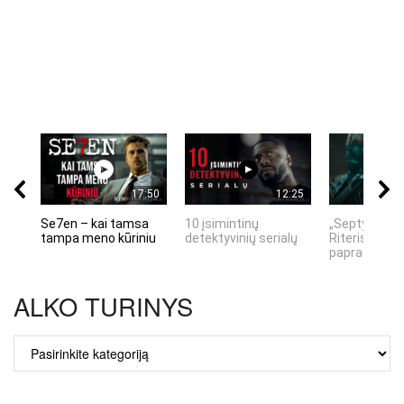
17:50
12:25
Se7en – kai tamsa
10 įsimintinų
„Septynių Ka
tampa meno kūriniu
detektyvinių serialų
Riteris" – kai
paprastumas
ALKO TURINYS
ALKO
TURINYS