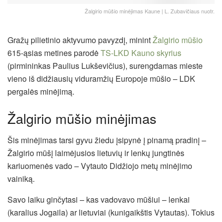
Žalgirio mūšio minėjimas Kaune | L. Zubavičiaus nuotr.
Gražų pilietinio aktyvumo pavyzdį, minint
Žalgirio mūšio
615-ąsias metines parodė
TS-LKD Kauno skyrius
(pirmininkas Paulius Lukševičius), surengdamas mieste
vieno iš didžiausių viduramžių Europoje mūšio – LDK
pergalės minėjimą.
Žalgirio mūšio minėjimas
Šis minėjimas tarsi gyvu žiedu įsipynė į pinamą pradinį –
Žalgirio mūšį laimėjusios lietuvių ir lenkų jungtinės
kariuomenės vado – Vytauto Didžiojo metų minėjimo
vainiką.
Savo laiku ginčytasi – kas vadovavo mūšiui – lenkai
(karalius Jogaila) ar lietuviai (kunigaikštis Vytautas). Tokius