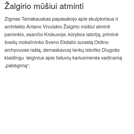
Žalgirio mūšiui atminti
Zigmas Tamakauskas papasakojo apie skulptoriaus ir
architekto Antano Vivulskio Žalgirio mūšiui atminti
paminklo, esančio Krokuvoje, kūrybos istoriją, priminė
švedų mokslininko Sveno Ekdalio surastą Ordino
archyvuose raštą, demaskavusį lenkų istoriko Dlugošo
klaidingu teiginius apie lietuvių kariuomenės vadinamą
„pabėgimą“.