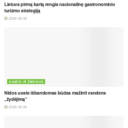
Lietuva pirmą kartą rengia nacionalinę gastronominio
turizmo strategiją
2026 08 06
GAMTA IR ŽMOGUS
Nidos uoste išbandomas būdas mažinti vandens
„žydėjimą“
2026 08 06