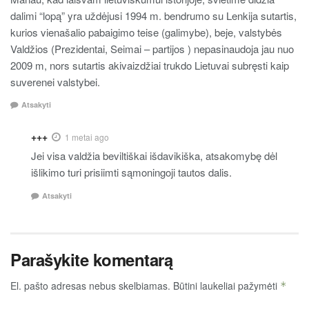
dalimi “lopą” yra uždėjusi 1994 m. bendrumo su Lenkija sutartis,
kurios vienašalio pabaigimo teise (galimybe), beje, valstybės
Valdžios (Prezidentai, Seimai – partijos ) nepasinaudoja jau nuo
2009 m, nors sutartis akivaizdžiai trukdo Lietuvai subręsti kaip
suverenei valstybei.
Atsakyti
+++
1 metai ago
Jei visa valdžia beviltiškai išdavikiška, atsakomybę dėl
išlikimo turi prisiimti sąmoningoji tautos dalis.
Atsakyti
Parašykite komentarą
El. pašto adresas nebus skelbiamas.
Būtini laukeliai pažymėti
*