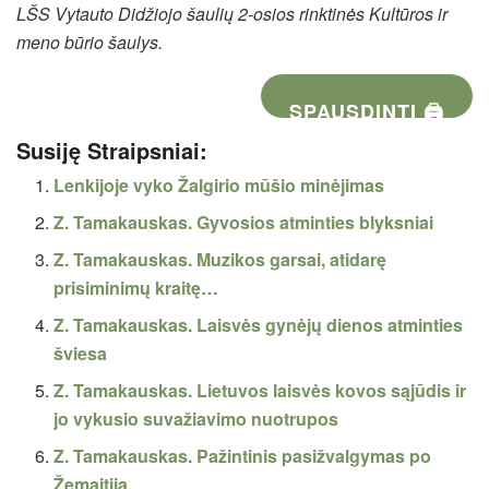
LŠS Vytauto Didžiojo šaulių 2-osios rinktinės Kultūros ir
meno būrio šaulys.
SPAUSDINTI 🖨
Susiję Straipsniai:
Lenkijoje vyko Žalgirio mūšio minėjimas
Z. Tamakauskas. Gyvosios atminties blyksniai
Z. Tamakauskas. Muzikos garsai, atidarę
prisiminimų kraitę…
Z. Tamakauskas. Laisvės gynėjų dienos atminties
šviesa
Z. Tamakauskas. Lietuvos laisvės kovos sąjūdis ir
jo vykusio suvažiavimo nuotrupos
Z. Tamakauskas. Pažintinis pasižvalgymas po
Žemaitiją