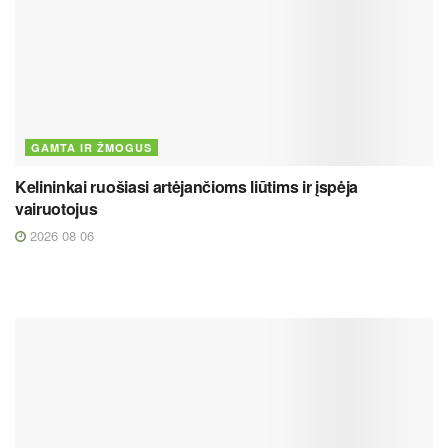
GAMTA IR ŽMOGUS
Kelininkai ruošiasi artėjančioms liūtims ir įspėja
vairuotojus
2026 08 06