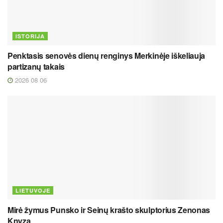
ISTORIJA
Penktasis senovės dienų renginys Merkinėje iškeliauja
partizanų takais
2026 08 06
LIETUVOJE
Mirė žymus Punsko ir Seinų krašto skulptorius Zenonas
Knyza