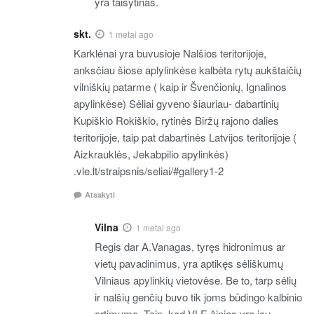
yra taisytinas.
skt.
1 metai ago
Karklėnai yra buvusioje Nalšios teritorijoje,
anksčiau šiose aplylinkėse kalbėta rytų aukštaičių
vilniškių patarme ( kaip ir Švenčionių, Ignalinos
apylinkėse) Sėliai gyveno šiauriau- dabartinių
Kupiškio Rokiškio, rytinės Biržų rajono dalies
teritorijoje, taip pat dabartinės Latvijos teritorijoje (
Aizkrauklės, Jekabpilio apylinkės)
.vle.lt/straipsnis/seliai/#gallery1-2
Atsakyti
Vilna
1 metai ago
Regis dar A.Vanagas, tyręs hidronimus ar
vietų pavadinimus, yra aptikęs sėliškumų
Vilniaus apylinkių vietovėse. Be to, tarp sėlių
ir nalšių genčių buvo tik joms būdingo kalbinio
artimumo. Taip, kad VLE žinios yra jau