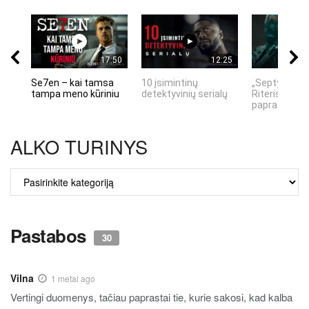
17:50
12:25
Se7en – kai tamsa
10 įsimintinų
„Septynių Ka
tampa meno kūriniu
detektyvinių serialų
Riteris" – kai
paprastumas
ALKO TURINYS
ALKO
TURINYS
Pastabos
30
Vilna
1 metai ago
Vertingi duomenys, tačiau paprastai tie, kurie sakosi, kad kalba