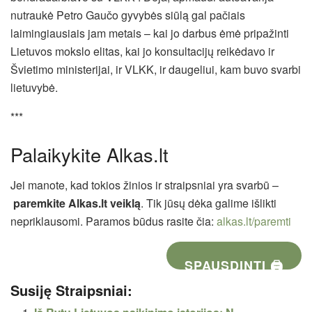
nutraukė Petro Gaučo gyvybės siūlą gal pačiais
laimingiausiais jam metais – kai jo darbus ėmė pripažinti
Lietuvos mokslo elitas, kai jo konsultacijų reikėdavo ir
Švietimo ministerijai, ir VLKK, ir daugeliui, kam buvo svarbi
lietuvybė.
***
Palaikykite Alkas.lt
Jei manote, kad tokios žinios ir straipsniai yra svarbū –
paremkite Alkas.lt veiklą
. Tik jūsų dėka galime išlikti
nepriklausomi. Paramos būdus rasite čia:
alkas.lt/paremti
SPAUSDINTI 🖨
Susiję Straipsniai: