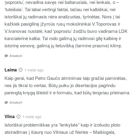
‘poprostu’, nevadina savęs nei baltarusiais, nei lenkais, o –
‘tuteišais’. Tai labai vertingi faktai, tačiau nei kalbiškai, nei
istoriškai jų radimasis nėra analizuotas, tyrinėtas. Nors į tai
kažkiek pasigilinę įžymūs rusų mokslininkai V.Toporovas ir
V.Ivanovas nustatė, kad ‘poprostu’ žodžiu buvo vadinama LDK
kancialerinė kalba. Tai rodo galimą jų radimosi gilę kalbinę ir
istorinę senovę, galimą jų lietuvišką (tarmine prasme) kilmę.
Atsakyti
Laima
1 metai ago
Kaip gerai, kad Petro Gaučo atminimas taip gražiai paminėtas,
nes jis tikrai to vertas. Būtų puiku jo disertacijos pagrindu
parengtą knygą išleisti ir e-formatu, kad būtų lengviau prieinama.
Atsakyti
Vilna
1 metai ago
Istoriškai problemiškas yra “lenkybės” kaip ir izoliuoto ploto
atsiradimas į šiaurę nuo Vilniaus už Neries – Maišiogala,