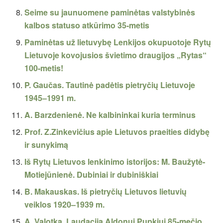
Seime su jaunuomene paminėtas valstybinės
kalbos statuso atkūrimo 35-metis
Paminėtas už lietuvybę Lenkijos okupuotoje Rytų
Lietuvoje kovojusios švietimo draugijos „Rytas“
100-metis!
P. Gaučas. Tautinė padėtis pietryčių Lietuvoje
1945–1991 m.
A. Barzdenienė. Ne kalbininkai kuria terminus
Prof. Z.Zinkevičius apie Lietuvos praeities didybę
ir sunykimą
Iš Rytų Lietuvos lenkinimo istorijos: M. Baužytė-
Motiejūnienė. Dubiniai ir dubiniškiai
B. Makauskas. Iš pietryčių Lietuvos lietuvių
veiklos 1920–1939 m.
A. Valotka. Laudacija Aldonui Pupkiui 85-mečio