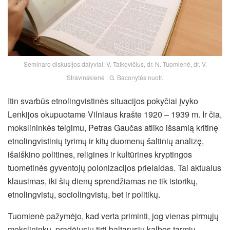
Seminaro diskusijos dalyviai: V. Talkevičius, dr. N. Tuomienė, dr. V.
Stravinskienė | G. Baconytės nuotr.
Itin svarbūs etnolingvistinės situacijos pokyčiai įvyko
Lenkijos okupuotame Vilniaus krašte 1920 – 1939 m. Ir čia,
mokslininkės teigimu, Petras Gaučas atliko išsamią kritinę
etnolingvistinių tyrimų ir kitų duomenų šaltinių analizę,
išaiškino politines, religines ir kultūrines kryptingos
tuometinės gyventojų polonizacijos prielaidas. Tai aktualus
klausimas, iki šių dienų sprendžiamas ne tik istorikų,
etnolingvistų, sociolingvistų, bet ir politikų.
Tuomienė pažymėjo, kad verta priminti, jog vienas pirmųjų
mokslininkų, pradėjusių tirti baltarusių kalbos tarmių