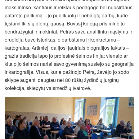
mokslininko, kantraus ir reiklaus pedagogo bei nuoširdaus
patarėjo palikimą – jo publikuotų ir nebaigtų darbų, kurie
tęsiami iki šių dienų, gausą. Buvusį kolegą prisiminė jo
bendražygiai ir mokiniai: Petras savo analitiniu mąstymu ir
erudicija buvo istorikas, o darbštumu ir konkretumu –
kartografas. Artimieji dalijosi jautriais biografijos faktais –
gražia tradicija tapo jo profesinė šeimos linija: vienaip ar
kitaip jo šeimos nariai savo gyvenimą susiejo su geografija
ir kartografija. Visus, kurie pažinojo Petrą, žavėjo jo sodo
sklype auganti daugiau nei 80 rūšių žydinčių jurginų
kolekcija, skiepytų vaismedžių įvairovė.