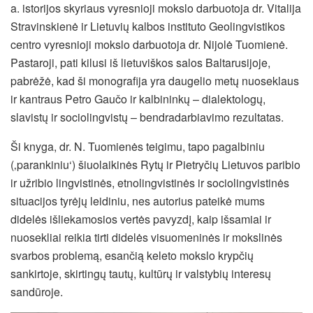
a. istorijos skyriaus vyresnioji mokslo darbuotoja dr. Vitalija
Stravinskienė ir Lietuvių kalbos instituto Geolingvistikos
centro vyresnioji mokslo darbuotoja dr. Nijolė Tuomienė.
Pastaroji, pati kilusi iš lietuviškos salos Baltarusijoje,
pabrėžė, kad ši monografija yra daugelio metų nuoseklaus
ir kantraus Petro Gaučo ir kalbininkų – dialektologų,
slavistų ir sociolingvistų – bendradarbiavimo rezultatas.
Ši knyga, dr. N. Tuomienės teigimu, tapo pagalbiniu
(‚parankiniu‘) šiuolaikinės Rytų ir Pietryčių Lietuvos paribio
ir užribio lingvistinės, etnolingvistinės ir sociolingvistinės
situacijos tyrėjų leidiniu, nes autorius pateikė mums
didelės išliekamosios vertės pavyzdį, kaip išsamiai ir
nuosekliai reikia tirti didelės visuomeninės ir mokslinės
svarbos problemą, esančią keleto mokslo krypčių
sankirtoje, skirtingų tautų, kultūrų ir valstybių interesų
sandūroje.