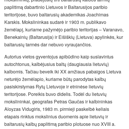
paplitimą dabartinio Lietuvos ir Baltarusijos paribio
teritorijose, buvo baltarusių akademikas Joachimas
Karskis. Mokslininkas sudarė ir 1903 m. publikavo
žemėlapį, kuriame pažymėjo paribio teritorijas – Varanavo,
Benekainių (Baltarusija) ir Eišiškių (Lietuva) apylinkės, kur
baltarusių tarmės dar nebuvo vyraujančios.
Autorius vietos gyventojus apibūdino kaip suslavintus
autochtonus, kalbėjusius baltų (daugiausia lietuvių)
kalbomis. Tačiau beveik iki XX amžiaus pabaigos Lietuva
neturėjo žemėlapio, kuriame būtų parodytas kalbų
pasiskirstymas Rytų Lietuvoje ir etninėse lietuvių
teritorijose. Poreikis buvo didelis. Todėl du lietuvių
mokslininkai, geografas Petras Gaučas ir kalbininkas
Aloyzas Vidugiris, 1983 m. pirmieji paskelbė keliais
etapais rinktus mokslinius duomenis apie lietuvių ir
baltarusių kalbų paplitimą paribio plotuose nuo XVIII a.