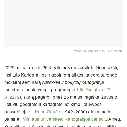
Petras Gaučas 1999 m. | vle.lt nuotr.
2025 m. balandžio 25 d. Vilniaus universiteto Geomokslų
instituto Kartografijos ir geoinformatikos katedra surengė
mokslinį seminarą
Įvairovės ir pokyčių kartografija
(seminaro pristatymą ir programą žr.
http://kc.gf.vu.lt/?
p=2272
), skirtą pagerbti prieš 25 metus tragiškai žuvusio
lietuvių geografo ir kartografo, ištikimo lietuvybės
puoselėtojo dr.
Petro Gaučo
(1942–2000) atminimą ir
paminėti
Vilniaus universiteto Kartografijos centro
30-metį.
Žemaitis nuo Krakių visą savo gyvenimą, nuo pat 1966 m.