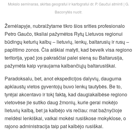
Mokslo seminaras, skirtas geografui ir kartografui dr. P. Gaučui atminti | G.
Baconytės nuotr.
Žemėlapyje, nubraižytame tikro šios srities profesionalo
Petro Gaučo, tiksliai pažymėtos Rytų Lietuvos regionui
būdingų keturių kalbų – lietuvių, lenkų, baltarusių ir rusų –
paplitimo zonos. Čia aiškiai matyti, kad beveik visa regiono
teritorija, ypač jos pakraščiai palei sieną su Baltarusija,
pažymėta kaip vyraujama kalbančiųjų baltarusiškai.
Paradoksalu, bet, anot ekspedicijos dalyvių, dauguma
apklaustų vietos gyventojų buvo lenkų tautybės. Be to,
tyrėjai akcentavo ir tokį faktą, kad daugiakalbėse regiono
vietovėse jie sutiko daug žmonių, kurie gerai mokėjo
lietuvių kalbą, bet ja kalbėjo vis rečiau: mat bažnyčioje
meldėsi lenkiškai, vaikai mokėsi rusiškose mokyklose, o
rajono administracija taip pat kalbėjo rusiškai.