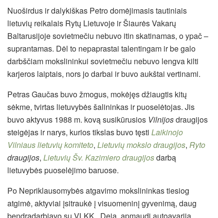
Nuoširdus ir dalykiškas Petro domėjimasis tautiniais
lietuvių reikalais Rytų Lietuvoje ir Šiaurės Vakarų
Baltarusijoje sovietmečiu nebuvo itin skatinamas, o ypač –
suprantamas. Dėl to nepaprastai talentingam ir be galo
darbščiam mokslininkui sovietmečiu nebuvo lengva kilti
karjeros laiptais, nors jo darbai ir buvo aukštai vertinami.
Petras Gaučas buvo žmogus, mokėjęs džiaugtis kitų
sėkme, tvirtas lietuvybės šalininkas ir puoselėtojas. Jis
buvo aktyvus 1988 m. kovą susikūrusios
Vilnijos
draugijos
steigėjas ir narys, kurios tikslas buvo tęsti
Laikinojo
Vilniaus lietuvių komiteto
,
Lietuvių mokslo draugijos
,
Ryto
draugijos
,
Lietuvių Šv. Kazimiero draugijos
darbą
lietuvybės puoselėjimo baruose.
Po Nepriklausomybės atgavimo mokslininkas tiesiog
atgimė, aktyviai įsitraukė į visuomeninį gyvenimą, daug
bendradarbiavo su VLKK . Deja, apmaudi autoavarija