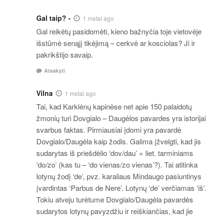
Gal taip? -
1 metai ago
Gal reikėtų pasidomėti, kieno bažnyčia toje vietovėje
išstūmė senąjį tikėjimą – cerkvė ar kosciolas? Ji ir
pakrikštijo savaip.
Atsakyti
Vilna
1 metai ago
Tai, kad Karklėnų kapinėse net apie 150 palaidotų
žmonių turi Dovgialo – Daugėlos pavardes yra istorijai
svarbus faktas. Pirmiausiai įdomi yra pavardė
Dovgialo/Daugėla kaip žodis. Galima įžvelgti, kad jis
sudarytas iš priešdėlio ‘dov/dau’ = liet. tarminiams
‘do/zo’ (kas tu – ‘do vienas/zo vienas’?). Tai atitinka
lotynų žodį ‘de’, pvz. karaliaus Mindaugo pasiuntinys
įvardintas ‘Parbus de Nere’. Lotynų ‘de’ verčiamas ‘iš’.
Tokiu atveju turėtume Dovgialo/Daugėla pavardės
sudarytos lotynų pavyzdžiu ir reiškiančias, kad jie