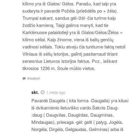
kilimo yra iš Gialos/ Gėlos. Panašu, kad taip yra
sudaryta ir pavardė Požėla (priešdėlis po + žėla).
Trumpai sakant, sandus gėl-/žėl- čia turime kaip
žodžio kamieną. Taigi galima manyti, kad tie
Karklėnuose palaidotieji yra iš Gialos/Gėlos/Žėlos =
kilimo sėliai. Kaip žinome, viena iš baltų genčių
vadinosi sėliais. Tokiu atveju čia turėtume faktą netoli
Vilniaus iš sėlių istorijos, galintį pasitarnauti tiriant
senesnius Lietuvos istorijos faktus. Pvz., ieškant
tikrosios 1236 m. Soule mūšio vietos.
Atsakyti
skt.
1 metai ago
Pavardė Daugėla ( kita forma -Daugaila) yra kilusi
iš dvikamienio lietuviško vardo.Šaknis Daug-
:daug ( Daugvilas, Daugirdas, Daugminas,
Mindaugas), priesaga -gėl: gelti ( palyg. Jogėla,
Norgėla, Dirgėla, Gelgaudas, Gelminas) arba iš