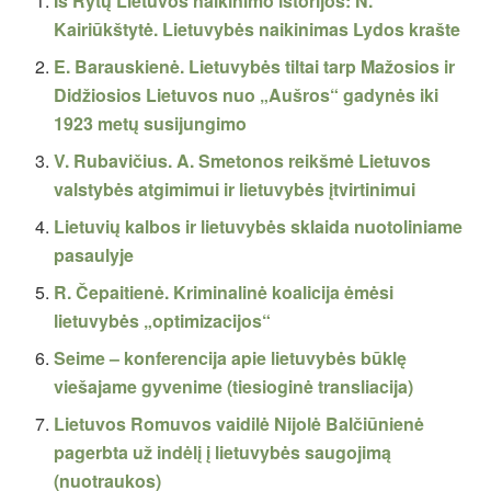
Iš Rytų Lietuvos naikinimo istorijos: N.
Kairiūkštytė. Lietuvybės naikinimas Lydos krašte
E. Barauskienė. Lietuvybės tiltai tarp Mažosios ir
Didžiosios Lietuvos nuo „Aušros“ gadynės iki
1923 metų susijungimo
V. Rubavičius. A. Smetonos reikšmė Lietuvos
valstybės atgimimui ir lietuvybės įtvirtinimui
Lietuvių kalbos ir lietuvybės sklaida nuotoliniame
pasaulyje
R. Čepaitienė. Kriminalinė koalicija ėmėsi
lietuvybės „optimizacijos“
Seime – konferencija apie lietuvybės būklę
viešajame gyvenime (tiesioginė transliacija)
Lietuvos Romuvos vaidilė Nijolė Balčiūnienė
pagerbta už indėlį į lietuvybės saugojimą
(nuotraukos)