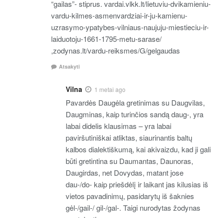
“gailas”- stiprus. vardai.vlkk.lt/lietuviu-dvikamieniu-
vardu-kilmes-asmenvardziai-ir-ju-kamienu-
uzrasymo-ypatybes-vilniaus-naujuju-miestieciu-ir-
laiduotoju-1661-1795-metu-sarase/
,zodynas.lt/vardu-reiksmes/G/gelgaudas
Atsakyti
Vilna
1 metai ago
Pavardės Daugėla gretinimas su Daugvilas,
Daugminas, kaip turinčios sandą daug-, yra
labai didelis klausimas – yra labai
paviršutiniškai atliktas, siaurinantis baltų
kalbos dialektiškumą, kai akivaizdu, kad ji gali
būti gretintina su Daumantas, Daunoras,
Daugirdas, net Dovydas, matant jose
dau-/do- kaip priešdėlį ir laikant jas kilusias iš
vietos pavadinimų, pasidarytų iš šaknies
gėl-/gail-/ gil-/gal-. Taigi nurodytas žodynas