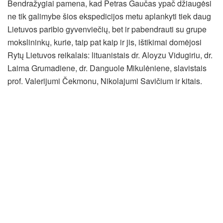
Bendražygiai pamena, kad Petras Gaučas ypač džiaugėsi
ne tik galimybe šios ekspedicijos metu aplankyti tiek daug
Lietuvos paribio gyvenviečių, bet ir pabendrauti su grupe
mokslininkų, kurie, taip pat kaip ir jis, ištikimai domėjosi
Rytų Lietuvos reikalais: lituanistais dr. Aloyzu Vidugiriu, dr.
Laima Grumadiene, dr. Danguole Mikulėniene, slavistais
prof. Valerijumi Čekmonu, Nikolajumi Savičium ir kitais.