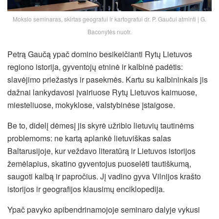
Mokslo seminaras, skirtas geografui ir kartografui dr. P. Gaučui atminti | G.
Baconytės nuotr.
Petrą Gaučą ypač domino besikeičianti Rytų Lietuvos
regiono istorija, gyventojų etninė ir kalbinė padėtis:
slavėjimo priežastys ir pasekmės. Kartu su kalbininkais jis
dažnai lankydavosi įvairiuose Rytų Lietuvos kaimuose,
miesteliuose, mokyklose, valstybinėse įstaigose.
Be to, didelį dėmesį jis skyrė užribio lietuvių tautinėms
problemoms: ne kartą aplankė lietuviškas salas
Baltarusijoje, kur veždavo literatūrą ir Lietuvos istorijos
žemėlapius, skatino gyventojus puoselėti tautiškumą,
saugoti kalbą ir papročius. Jį vadino gyva Vilnijos krašto
istorijos ir geografijos klausimų enciklopedija.
Ypač pavyko apibendrinamojoje seminaro dalyje vykusi