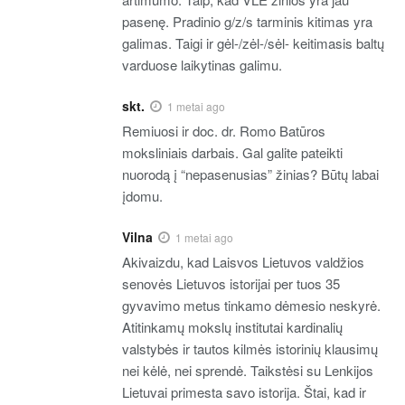
pasenę. Pradinio g/z/s tarminis kitimas yra
galimas. Taigi ir gėl-/zėl-/sėl- keitimasis baltų
varduose laikytinas galimu.
skt.
1 metai ago
Remiuosi ir doc. dr. Romo Batūros
moksliniais darbais. Gal galite pateikti
nuorodą į “nepasenusias” žinias? Būtų labai
įdomu.
Vilna
1 metai ago
Akivaizdu, kad Laisvos Lietuvos valdžios
senovės Lietuvos istorijai per tuos 35
gyvavimo metus tinkamo dėmesio neskyrė.
Atitinkamų mokslų institutai kardinalių
valstybės ir tautos kilmės istorinių klausimų
nei kėlė, nei sprendė. Taikstėsi su Lenkijos
Lietuvai primesta savo istorija. Štai, kad ir