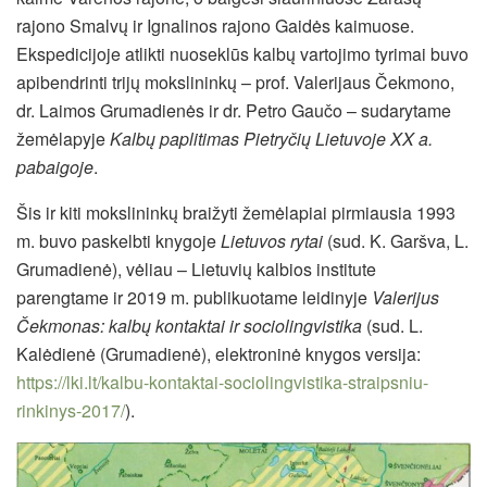
rajono Smalvų ir Ignalinos rajono Gaidės kaimuose.
Ekspedicijoje atlikti nuoseklūs kalbų vartojimo tyrimai buvo
apibendrinti trijų mokslininkų – prof. Valerijaus Čekmono,
dr. Laimos Grumadienės ir dr. Petro Gaučo – sudarytame
žemėlapyje
Kalbų paplitimas Pietryčių Lietuvoje XX a.
pabaigoje
.
Šis ir kiti mokslininkų braižyti žemėlapiai pirmiausia 1993
m. buvo paskelbti knygoje
Lietuvos rytai
(sud. K. Garšva, L.
Grumadienė), vėliau – Lietuvių kalbios institute
parengtame ir 2019 m. publikuotame leidinyje
Valerijus
Čekmonas: kalbų kontaktai ir sociolingvistika
(sud. L.
Kalėdienė (Grumadienė), elektroninė knygos versija:
https://lki.lt/kalbu-kontaktai-sociolingvistika-straipsniu-
rinkinys-2017/
).