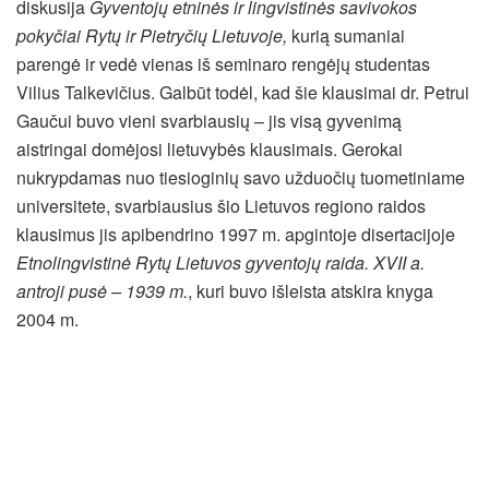
diskusija
Gyventojų etninės ir lingvistinės savivokos
pokyčiai Rytų ir Pietryčių Lietuvoje,
kurią sumaniai
parengė ir vedė vienas iš seminaro rengėjų studentas
Vilius Talkevičius. Galbūt todėl, kad šie klausimai dr. Petrui
Gaučui buvo vieni svarbiausių – jis visą gyvenimą
aistringai domėjosi lietuvybės klausimais. Gerokai
nukrypdamas nuo tiesioginių savo užduočių tuometiniame
universitete, svarbiausius šio Lietuvos regiono raidos
klausimus jis apibendrino 1997 m. apgintoje disertacijoje
Etnolingvistinė Rytų Lietuvos gyventojų raida. XVII a.
antroji pusė – 1939 m.
, kuri buvo išleista atskira knyga
2004 m.