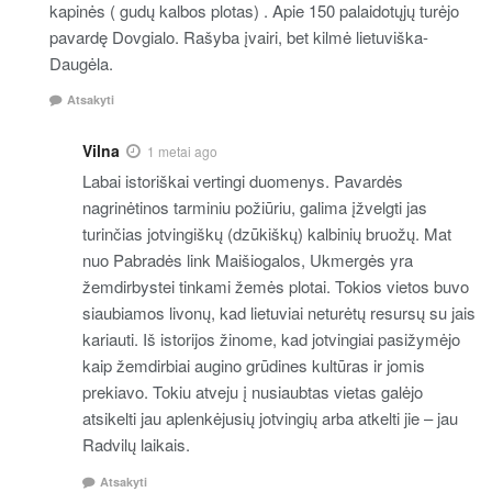
kapinės ( gudų kalbos plotas) . Apie 150 palaidotųjų turėjo
pavardę Dovgialo. Rašyba įvairi, bet kilmė lietuviška-
Daugėla.
Atsakyti
Vilna
1 metai ago
Labai istoriškai vertingi duomenys. Pavardės
nagrinėtinos tarminiu požiūriu, galima įžvelgti jas
turinčias jotvingiškų (dzūkiškų) kalbinių bruožų. Mat
nuo Pabradės link Maišiogalos, Ukmergės yra
žemdirbystei tinkami žemės plotai. Tokios vietos buvo
siaubiamos livonų, kad lietuviai neturėtų resursų su jais
kariauti. Iš istorijos žinome, kad jotvingiai pasižymėjo
kaip žemdirbiai augino grūdines kultūras ir jomis
prekiavo. Tokiu atveju į nusiaubtas vietas galėjo
atsikelti jau aplenkėjusių jotvingių arba atkelti jie – jau
Radvilų laikais.
Atsakyti