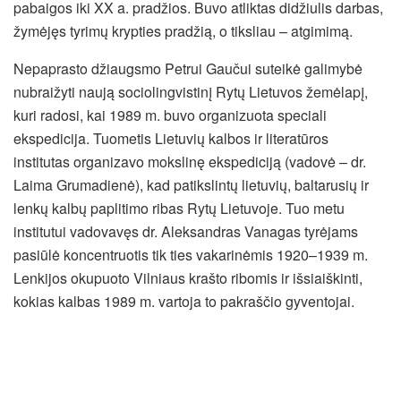
pabaigos iki XX a. pradžios. Buvo atliktas didžiulis darbas,
žymėjęs tyrimų krypties pradžią, o tiksliau – atgimimą.
Nepaprasto džiaugsmo Petrui Gaučui suteikė galimybė
nubraižyti naują sociolingvistinį Rytų Lietuvos žemėlapį,
kuri radosi, kai 1989 m. buvo organizuota speciali
ekspedicija. Tuometis Lietuvių kalbos ir literatūros
institutas organizavo mokslinę ekspediciją (vadovė – dr.
Laima Grumadienė), kad patikslintų lietuvių, baltarusių ir
lenkų kalbų paplitimo ribas Rytų Lietuvoje. Tuo metu
institutui vadovavęs dr. Aleksandras Vanagas tyrėjams
pasiūlė koncentruotis tik ties vakarinėmis 1920–1939 m.
Lenkijos okupuoto Vilniaus krašto ribomis ir išsiaiškinti,
kokias kalbas 1989 m. vartoja to pakraščio gyventojai.