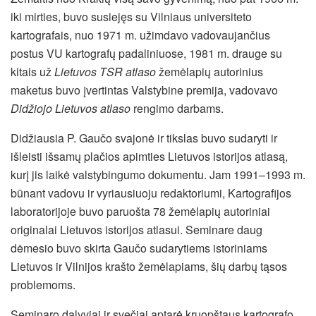
iki mirties, buvo susiejęs su Vilniaus universiteto
kartografais, nuo 1971 m. užimdavo vadovaujančius
postus VU kartografų padaliniuose, 1981 m. drauge su
kitais už
Lietuvos TSR atlaso
žemėlapių autorinius
maketus buvo įvertintas Valstybine premija, vadovavo
Didžiojo Lietuvos atlaso
rengimo darbams.
Didžiausia P. Gaučo svajonė ir tikslas buvo sudaryti ir
išleisti išsamų plačios apimties Lietuvos istorijos atlasą,
kurį jis laikė valstybingumo dokumentu. Jam 1991–1993 m.
būnant vadovu ir vyriausiuoju redaktoriumi, Kartografijos
laboratorijoje buvo paruošta 78 žemėlapių autoriniai
originalai Lietuvos istorijos atlasui. Seminare daug
dėmesio buvo skirta Gaučo sudarytiems istoriniams
Lietuvos ir Vilnijos krašto žemėlapiams, šių darbų tąsos
problemoms.
Seminaro dalyviai ir svečiai aptarė kruopštaus kartografo,