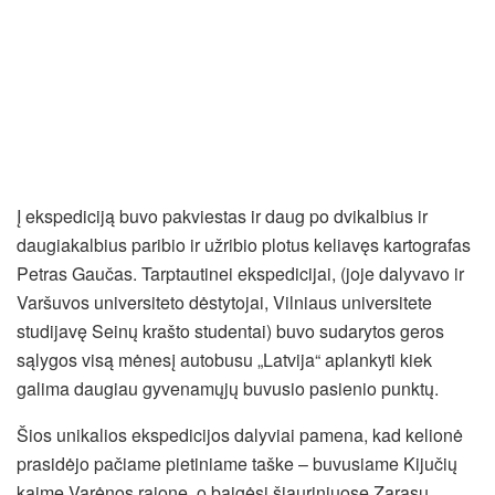
Į ekspediciją buvo pakviestas ir daug po dvikalbius ir
daugiakalbius paribio ir užribio plotus keliavęs kartografas
Petras Gaučas. Tarptautinei ekspedicijai, (joje dalyvavo ir
Varšuvos universiteto dėstytojai, Vilniaus universitete
studijavę Seinų krašto studentai) buvo sudarytos geros
sąlygos visą mėnesį autobusu „Latvija“ aplankyti kiek
galima daugiau gyvenamųjų buvusio pasienio punktų.
Šios unikalios ekspedicijos dalyviai pamena, kad kelionė
prasidėjo pačiame pietiniame taške – buvusiame Kijučių
kaime Varėnos rajone, o baigėsi šiauriniuose Zarasų