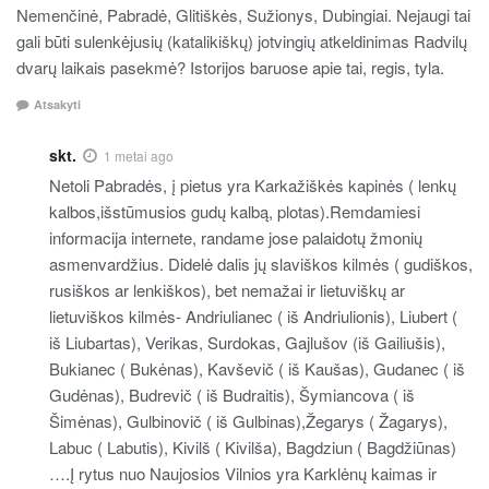
Nemenčinė, Pabradė, Glitiškės, Sužionys, Dubingiai. Nejaugi tai
gali būti sulenkėjusių (katalikiškų) jotvingių atkeldinimas Radvilų
dvarų laikais pasekmė? Istorijos baruose apie tai, regis, tyla.
Atsakyti
skt.
1 metai ago
Netoli Pabradės, į pietus yra Karkažiškės kapinės ( lenkų
kalbos,išstūmusios gudų kalbą, plotas).Remdamiesi
informacija internete, randame jose palaidotų žmonių
asmenvardžius. Didelė dalis jų slaviškos kilmės ( gudiškos,
rusiškos ar lenkiškos), bet nemažai ir lietuviškų ar
lietuviškos kilmės- Andriulianec ( iš Andriulionis), Liubert (
iš Liubartas), Verikas, Surdokas, Gajlušov (iš Gailiušis),
Bukianec ( Bukėnas), Kavševič ( iš Kaušas), Gudanec ( iš
Gudėnas), Budrevič ( iš Budraitis), Šymiancova ( iš
Šimėnas), Gulbinovič ( iš Gulbinas),Žegarys ( Žagarys),
Labuc ( Labutis), Kivilš ( Kivilša), Bagdziun ( Bagdžiūnas)
….Į rytus nuo Naujosios Vilnios yra Karklėnų kaimas ir