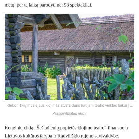
metų, per tą laiką parodyti net 98 spektakliai.
Kleboniškių muziejaus klojimas atvers duris naujam teatro veiklos laikui | L.
Prascevičiūtės nuotr
Renginių ciklą „Šeštadienių popietės klojimo teatre“ finansuoja
Lietuvos kultūros taryba ir Radviliškio rajono savivaldybė.