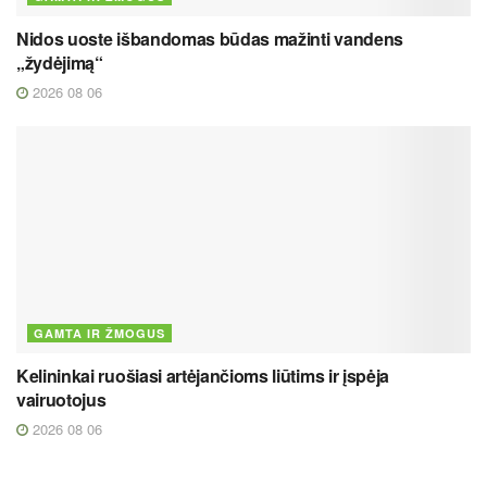
Nidos uoste išbandomas būdas mažinti vandens
„žydėjimą“
2026 08 06
GAMTA IR ŽMOGUS
Kelininkai ruošiasi artėjančioms liūtims ir įspėja
vairuotojus
2026 08 06