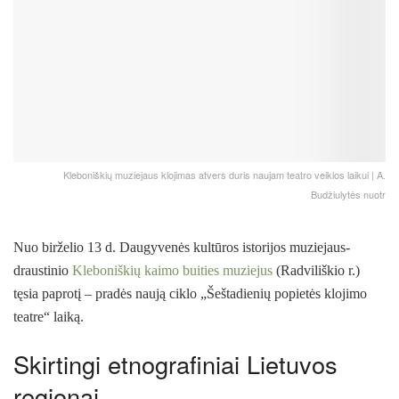
Kleboniškių muziejaus klojimas atvers duris naujam teatro veiklos laikui | A.
Budžiulytės nuotr
Nuo birželio 13 d. Daugyvenės kultūros istorijos muziejaus-
draustinio
Kleboniškių kaimo buities muziejus
(Radviliškio r.)
tęsia paprotį – pradės naują ciklo „Šeštadienių popietės klojimo
teatre“ laiką.
Skirtingi etnografiniai Lietuvos
regionai