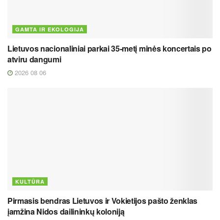
GAMTA IR EKOLOGIJA
Lietuvos nacionaliniai parkai 35-metį minės koncertais po
atviru dangumi
2026 08 06
KULTŪRA
Pirmasis bendras Lietuvos ir Vokietijos pašto ženklas
įamžina Nidos dailininkų koloniją