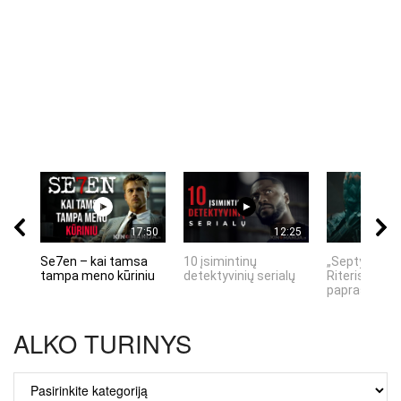
17:50
12:25
Se7en – kai tamsa
10 įsimintinų
„Septynių Ka
tampa meno kūriniu
detektyvinių serialų
Riteris" – kai
paprastumas
ALKO TURINYS
ALKO
TURINYS