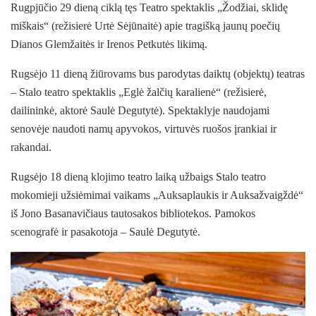
Rugpjūčio 29 dieną ciklą tęs Teatro spektaklis „Žodžiai, sklidę
miškais“ (režisierė Urtė Sėjūnaitė) apie tragišką jaunų poečių
Dianos Glemžaitės ir Irenos Petkutės likimą.
Rugsėjo 11 dieną žiūrovams bus parodytas daiktų (objektų) teatras
– Stalo teatro spektaklis „Eglė žalčių karalienė“ (režisierė,
dailininkė, aktorė Saulė Degutytė). Spektaklyje naudojami
senovėje naudoti namų apyvokos, virtuvės ruošos įrankiai ir
rakandai.
Rugsėjo 18 dieną klojimo teatro laiką užbaigs Stalo teatro
mokomieji užsiėmimai vaikams „Auksaplaukis ir Auksažvaigždė“
iš Jono Basanavičiaus tautosakos bibliotekos. Pamokos
scenografė ir pasakotoja – Saulė Degutytė.