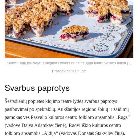
Kleboniškių muziejaus klojimas atvers duris naujam teatro veiklos laikui | L.
Prascevičiūtės nuotr
Svarbus paprotys
Šeštadienių popietes klojimo teatre lydės svarbus paprotys –
pasibuvimai po spektaklių. Aukštaitijos regiono šokių ir žaidimų
pamokas ves Pasvalio kultūros centro folkloro ansamblis „Rags“
(vadovė Daiva Adamkavičienė), Radviliškio kultūros centro
folkloro ansamblis „Aidija“ (vadovas Donatas Stakvilevičius).