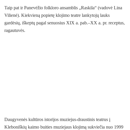
Taip pat ir Panevėžio folkloro ansamblis „Raskila“ (vadovė Lina
Vilienė). Kiekvieną popietę klojimo teatre lankytojų lauks
gardėsių, iškeptų pagal senuosius XIX a. pab.–XX a. pr. receptus,
ragautuvės.
Daugyvenės kultūros istorijos muziejus-draustinis teatrus į
Kleboniškių kaimo buities muziejaus klojimą sukviečia nuo 1999