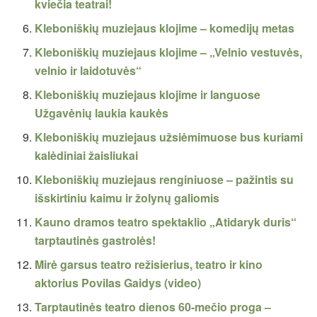
kviečia teatrai!
Kleboniškių muziejaus klojime – komedijų metas
Kleboniškių muziejaus klojime – „Velnio vestuvės,
velnio ir laidotuvės“
Kleboniškių muziejaus klojime ir languose
Užgavėnių laukia kaukės
Kleboniškių muziejaus užsiėmimuose bus kuriami
kalėdiniai žaisliukai
Kleboniškių muziejaus renginiuose – pažintis su
išskirtiniu kaimu ir žolynų galiomis
Kauno dramos teatro spektaklio „Atidaryk duris“
tarptautinės gastrolės!
Mirė garsus teatro režisierius, teatro ir kino
aktorius Povilas Gaidys (video)
Tarptautinės teatro dienos 60-mečio proga –