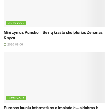
LIETUVOJE
Mirė žymus Punsko ir Seinų krašto skulptorius Zenonas
Knyza
2026 08 06
LIETUVOJE
Europos jaunių informatikos olimpiadoje – sidabras ir