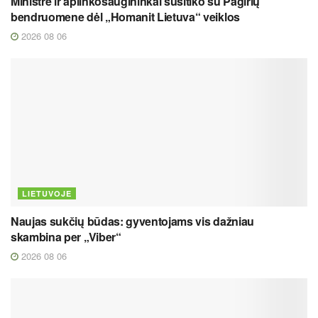
Ministrė ir aplinkosaugininkai susitiko su Pagirių
bendruomene dėl „Homanit Lietuva“ veiklos
2026 08 06
LIETUVOJE
Naujas sukčių būdas: gyventojams vis dažniau
skambina per „Viber“
2026 08 06