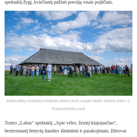
spektaklį-žygį, kviečiantį pažinti poeziją visais pojūčiais.
Kleboniškių muziejaus klojimas atvers duris naujam teatro veiklos laikui | L.
Prascevičiūtės nuotr
Teatro „Labas“ spektaklį „Apie vėles, žemėj klajojančias“,
besiremiantį lietuvių liaudies išmintimi ir pasakojimais, žiūrovai