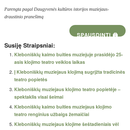
Parengta pagal Daugyvenės kultūros istorijos muziejaus-
draustinio pranešimą
SPAUSDINTI 🖨
Susiję Straipsniai:
Kleboniškių kaimo buities muziejuje prasidėjo 25-
asis klojimo teatro veiklos laikas
Į Kleboniškių muziejaus klojimą sugrįžta tradicinės
teatro popietės
Kleboniškių muziejaus klojimo teatro popietėje –
spektaklis visai šeimai
Kleboniškių kaimo buities muziejaus klojimo
teatro renginius užbaigs žemaičiai
Kleboniškių muziejaus klojime šeštadieniais vėl