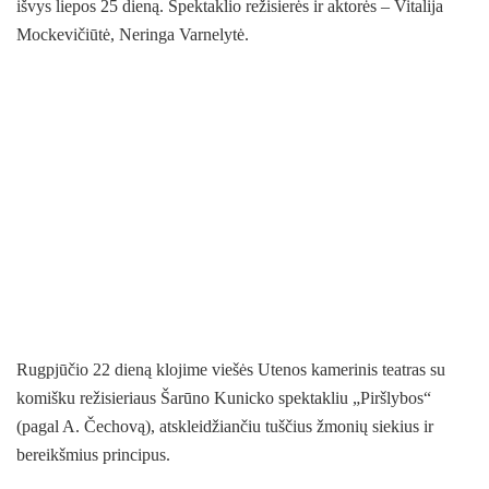
išvys liepos 25 dieną. Spektaklio režisierės ir aktorės – Vitalija
Mockevičiūtė, Neringa Varnelytė.
Rugpjūčio 22 dieną klojime viešės Utenos kamerinis teatras su
komišku režisieriaus Šarūno Kunicko spektakliu „Piršlybos“
(pagal A. Čechovą), atskleidžiančiu tuščius žmonių siekius ir
bereikšmius principus.