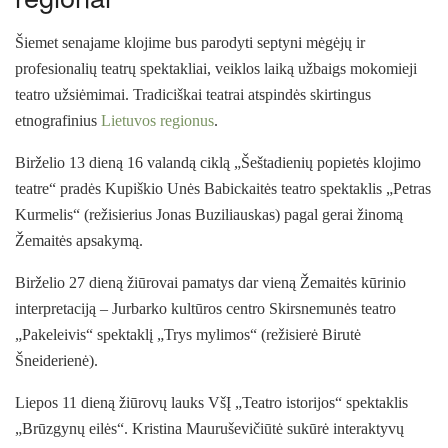
Šiemet senajame klojime bus parodyti septyni mėgėjų ir
profesionalių teatrų spektakliai, veiklos laiką užbaigs mokomieji
teatro užsiėmimai. Tradiciškai teatrai atspindės skirtingus
etnografinius
Lietuvos regionus
.
Birželio 13 dieną 16 valandą ciklą „Šeštadienių popietės klojimo
teatre“ pradės Kupiškio Unės Babickaitės teatro spektaklis „Petras
Kurmelis“ (režisierius Jonas Buziliauskas) pagal gerai žinomą
Žemaitės apsakymą.
Birželio 27 dieną žiūrovai pamatys dar vieną Žemaitės kūrinio
interpretaciją – Jurbarko kultūros centro Skirsnemunės teatro
„Pakeleivis“ spektaklį „Trys mylimos“ (režisierė Birutė
Šneiderienė).
Liepos 11 dieną žiūrovų lauks VšĮ „Teatro istorijos“ spektaklis
„Brūzgynų eilės“. Kristina Mauruševičiūtė sukūrė interaktyvų