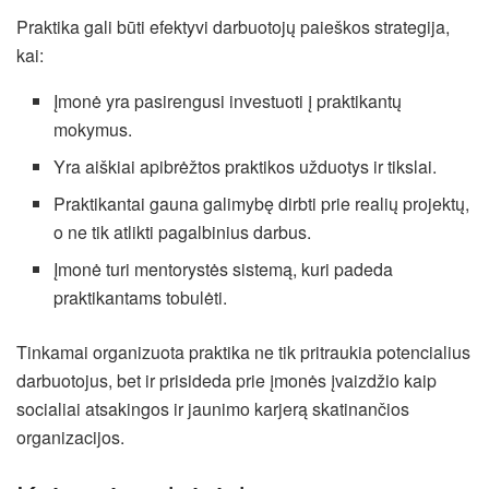
Praktika gali būti efektyvi darbuotojų paieškos strategija,
kai:
Įmonė yra pasirengusi investuoti į praktikantų
mokymus.
Yra aiškiai apibrėžtos praktikos užduotys ir tikslai.
Praktikantai gauna galimybę dirbti prie realių projektų,
o ne tik atlikti pagalbinius darbus.
Įmonė turi mentorystės sistemą, kuri padeda
praktikantams tobulėti.
Tinkamai organizuota praktika ne tik pritraukia potencialius
darbuotojus, bet ir prisideda prie įmonės įvaizdžio kaip
socialiai atsakingos ir jaunimo karjerą skatinančios
organizacijos.