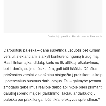
Darbuotojų paieška | Pexels.com, A. Neel nuotr.
Darbuotojų paieška – gana sudėtinga užduotis bet kuriam
verslui, siekiančiam išlaikyti konkurencingumą ir augimą.
Rasti tinkamą kandidatą, kuris ne tik atitiktų reikalavimus,
bet ir derėtų su įmonės kultūra, gali būti iššūkis. Dėl šios
priežasties verslai vis dažniau atsigręžia į praktikantus kaip
į potencialius būsimus darbuotojus.
Tai – galimybė įvertinti
žmogaus gebėjimus realioje darbo aplinkoje prieš priimant
galutinį sprendimą dėl įdarbinimo. Tačiau ar darbuotojų
paieška per praktiką gali būti tikrai efektyvus sprendimas?