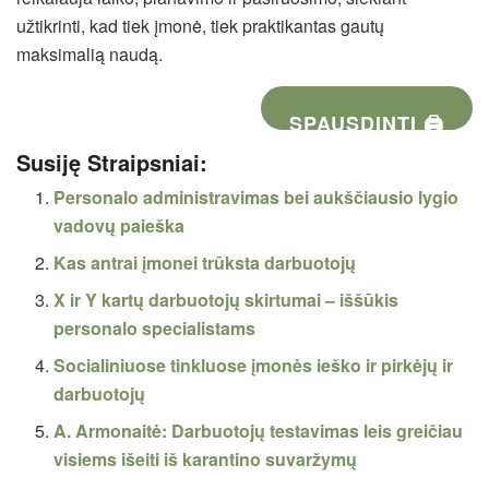
užtikrinti, kad tiek įmonė, tiek praktikantas gautų
maksimalią naudą.
SPAUSDINTI 🖨
Susiję Straipsniai:
Personalo administravimas bei aukščiausio lygio
vadovų paieška
Kas antrai įmonei trūksta darbuotojų
X ir Y kartų darbuotojų skirtumai – iššūkis
personalo specialistams
Socialiniuose tinkluose įmonės ieško ir pirkėjų ir
darbuotojų
A. Armonaitė: Darbuotojų testavimas leis greičiau
visiems išeiti iš karantino suvaržymų