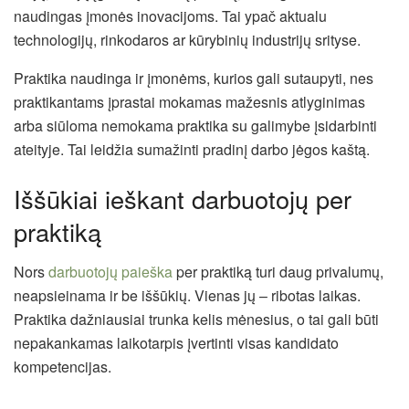
naudingas įmonės inovacijoms. Tai ypač aktualu
technologijų, rinkodaros ar kūrybinių industrijų srityse.
Praktika naudinga ir įmonėms, kurios gali sutaupyti, nes
praktikantams įprastai mokamas mažesnis atlyginimas
arba siūloma nemokama praktika su galimybe įsidarbinti
ateityje. Tai leidžia sumažinti pradinį darbo jėgos kaštą.
Iššūkiai ieškant darbuotojų per
praktiką
Nors
darbuotojų paieška
per praktiką turi daug privalumų,
neapsieinama ir be iššūkių. Vienas jų – ribotas laikas.
Praktika dažniausiai trunka kelis mėnesius, o tai gali būti
nepakankamas laikotarpis įvertinti visas kandidato
kompetencijas.