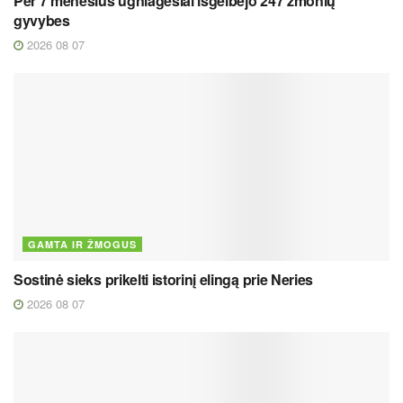
Per 7 mėnesius ugniagesiai išgelbėjo 247 žmonių
gyvybes
2026 08 07
GAMTA IR ŽMOGUS
Sostinė sieks prikelti istorinį elingą prie Neries
2026 08 07