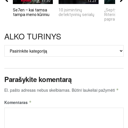
17:50
12:25
Se7en – kai tamsa
10 įsimintinų
„Septynių Ka
tampa meno kūriniu
detektyvinių serialų
Riteris" – kai
paprastumas
ALKO TURINYS
ALKO
TURINYS
Parašykite komentarą
El. pašto adresas nebus skelbiamas.
Būtini laukeliai pažymėti
*
Komentaras
*