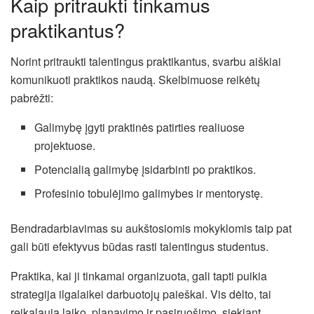
Kaip pritraukti tinkamus
praktikantus?
Norint pritraukti talentingus praktikantus, svarbu aiškiai
komunikuoti praktikos naudą. Skelbimuose reikėtų
pabrėžti:
Galimybę įgyti praktinės patirties realiuose
projektuose.
Potencialią galimybę įsidarbinti po praktikos.
Profesinio tobulėjimo galimybes ir mentorystę.
Bendradarbiavimas su aukštosiomis mokyklomis taip pat
gali būti efektyvus būdas rasti talentingus studentus.
Praktika, kai ji tinkamai organizuota, gali tapti puikia
strategija ilgalaikei darbuotojų paieškai. Vis dėlto, tai
reikalauja laiko, planavimo ir pasiruošimo, siekiant