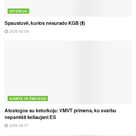
ISTORIJA
Spaustuvė, kurios nesurado KGB (II)
2026 08 08
GAMTA IR ŽMOGUS
Atostogos su keturkoju: VMVT primena, ko svarbu
nepamišti keliaujant ES
2026 08 07