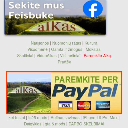
Naujienos
|
Nuomonių ratas
|
Kultūra
Visuomenė
|
Gamta ir žmogus
|
Mokslas
Skaitiniai
|
VideoAlkas
|
Visi rašiniai
|
Paremkite Alką
Pradžia
ket testai
|
fs25 mods
|
Refinansavimas
|
iPhone 16 Pro Max
|
Daigyklos
|
gta 5 mods
|
DARBO SKELBIMAI