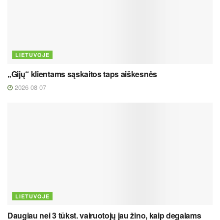
LIETUVOJE
„Gijų“ klientams sąskaitos taps aiškesnės
2026 08 07
LIETUVOJE
Daugiau nei 3 tūkst. vairuotojų jau žino, kaip degalams