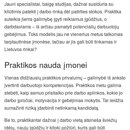
Jauni specialistai, baigę studijas, dažnai susiduria su
kliūtimis patekti į darbo rinką dėl patirties stokos. Praktika
suteikia jiems galimybę įgyti reikiamus įgūdžius, o
darbdaviams – iš arčiau pamatyti potencialių darbuotojų
gebėjimus. Toks modelis jau ne vienerius metus taikomas
tarptautinėse įmonėse, tačiau ar jis gali būti tinkamas ir
Lietuvos rinkai?
Praktikos nauda įmonei
Vienas didžiausių praktikos privalumų – galimybė iš anksto
įvertinti darbuotojo kompetencijas. Praktikos metu galima
stebėti, kaip asmuo prisitaiko prie darbo aplinkos, kokie jo
darbo įpročiai, motyvacija ir gebėjimas mokytis. Tai leidžia
sumažinti riziką įdarbinti netinkamą kandidatą.
Be to, praktikantai dažnai į darbo vietą atsineša šviežių
idėjų, naujų įgūdžių ir kitokį požiūrį, kuris gali būti