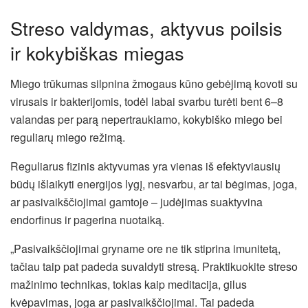
Streso valdymas, aktyvus poilsis
ir kokybiškas miegas
Miego trūkumas silpnina žmogaus kūno gebėjimą kovoti su
virusais ir bakterijomis, todėl labai svarbu turėti bent 6–8
valandas per parą nepertraukiamo, kokybiško miego bei
reguliarų miego režimą.
Reguliarus fizinis aktyvumas yra vienas iš efektyviausių
būdų išlaikyti energijos lygį, nesvarbu, ar tai bėgimas, joga,
ar pasivaikščiojimai gamtoje – judėjimas suaktyvina
endorfinus ir pagerina nuotaiką.
„Pasivaikščiojimai gryname ore ne tik stiprina imunitetą,
tačiau taip pat padeda suvaldyti stresą. Praktikuokite streso
mažinimo technikas, tokias kaip meditacija, gilus
kvėpavimas, joga ar pasivaikščiojimai. Tai padeda