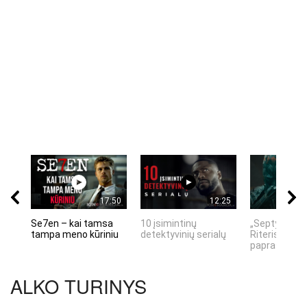
17:50
12:25
Se7en – kai tamsa
10 įsimintinų
„Septynių Ka
tampa meno kūriniu
detektyvinių serialų
Riteris" – kai
paprastumas
ALKO TURINYS