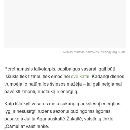
Sveikas maistas daržovės |pixabay.org nuotr.
Pereinamasis laikotarpis, pasibaigus vasarai, gali būti
iššūkis tiek fizinei, tiek emocinei
sveikatai
. Kadangi dienos
trumpėja, o natūralios šviesos mažėja – tai gali neigiamai
paveikti žmonių nuotaiką ir energiją.
Kaip išlaikyti vasaros metu sukauptą aukštesnį energijos
lygį ir nesusirgti rudens sezonui būdingomis ligomis
pasakoja Julija Aganauskaitė-Žukaitė, vaistinių tinklo
„Camelia“ vaistininkė.