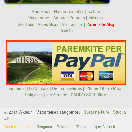
Naujienos
|
Nuomonių ratas
|
Kultūra
Visuomenė
|
Gamta ir žmogus
|
Mokslas
Skaitiniai
|
VideoAlkas
|
Visi rašiniai
|
Paremkite Alką
Pradžia
ket testai
|
fs25 mods
|
Refinansavimas
|
iPhone 16 Pro Max
|
Daigyklos
|
gta 5 mods
|
DARBO SKELBIMAI
© 2011 Alkas.lt - Visos teisės saugomos. |
Svetainę kūrė - Studija
4D
Saulės arkliukai
Renginiai
Reklama
Turinys
Apie Alkas.lt