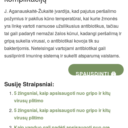
J. Aganauskaitė-Žukaitė įvardija, kad pajutus peršalimo
požymius ir pakilus kūno temperatūrai, kai kurie žmonės
yra linkę vartoti namuose užsilikusius antibiotikus, tačiau
tai gali padaryti nemažai žalos kūnui, kadangi peršalimą ir
gripą sukelia virusai, o antibiotikai kovoja tik su
bakterijomis. Neteisingai vartojami antibiotikai gali
susilpninti imuninę sistemą ir sukelti atsparumą vaistams.
SPAUSDINTI 🖨
Susiję Straipsniai:
5 žingsniai, kaip apsisaugoti nuo gripo ir kitų
virusų plitimo
5 žingsniai, kaip apsisaugoti nuo gripo ir kitų
virusų plitimo
Kaip vanduo gali padėti apsisaugoti nuo ore