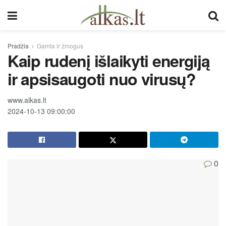
Pradžia
Gamta ir žmogus
Kaip rudenį išlaikyti energiją
ir apsisaugoti nuo virusų?
www.alkas.lt
2024-10-13 09:00:00
0