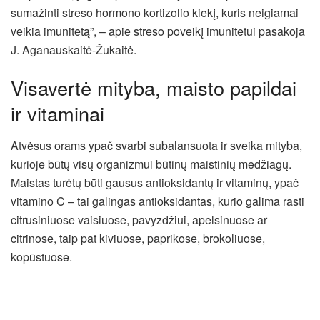
sumažinti streso hormono kortizolio kiekį, kuris neigiamai
veikia imunitetą”, – apie streso poveikį imunitetui pasakoja
J. Aganauskaitė-Žukaitė.
Visavertė mityba, maisto papildai
ir vitaminai
Atvėsus orams ypač svarbi subalansuota ir sveika mityba,
kurioje būtų visų organizmui būtinų maistinių medžiagų.
Maistas turėtų būti gausus antioksidantų ir vitaminų, ypač
vitamino C – tai galingas antioksidantas, kurio galima rasti
citrusiniuose vaisiuose, pavyzdžiui, apelsinuose ar
citrinose, taip pat kiviuose, paprikose, brokoliuose,
kopūstuose.