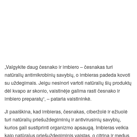
„Valgykite daug česnako ir imbiero – česnakas turi
natūralių antimikrobinių savybių, o imbieras padeda kovoti
su uždegimais. Jeigu nesinori vartoti natūralių šių produktų
dėl kvapo ar skonio, vaistinėje galima rasti česnako ir
imbiero preparatų“, – pataria vaistininkė.
Ji paaiškina, kad imbieras, česnakas, ciberžolė ir ežiuolė
turi natūralių priešuždegiminių ir antivirusinių savybių,
kurios gali sustiprinti organizmo apsaugą. Imbieras veikia
kaip natūralus priešuždegiminis vaistas, o citrina ir medus