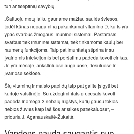
turi antiseptinių savybių.
„Šaltuoju metų laiku gauname mažiau saulės šviesos,
todėl kūnas nepagamina pakankamai vitamino D, kuris yra
ypač svarbus žmogaus imuninei sistemai. Pastarasis
svarbus tiek imuninei sistemai, tiek tinkamoms kaulų bei
raumenų funkcijoms. Taip pat imunitetą stiprina ir su
įvairiomis infekcijomis bei peršalimu padeda kovoti cinkas.
Jo yra mėsoje, ankštiniuose augaluose, riešutuose ir
įvairiose sėklose.
Šių vitaminų ir maisto papildų taip pat galite įsigyti bet
kurioje vaistinėje. Su uždegiminiais procesais kovoti
padeda ir omega-3 riebalų rūgštys, kurių gausu tokios
riebios žuvies kaip lašišos ar silkės patiekaluose“, –
priduria J. Aganauskaitė-Žukaitė.
Vandens nauda saugantis nuo