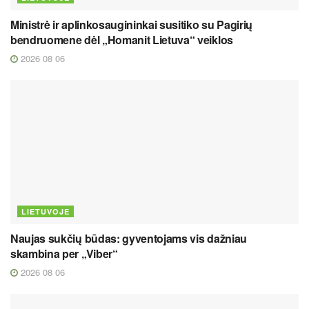
Ministrė ir aplinkosaugininkai susitiko su Pagirių
bendruomene dėl „Homanit Lietuva“ veiklos
2026 08 06
LIETUVOJE
Naujas sukčių būdas: gyventojams vis dažniau
skambina per „Viber“
2026 08 06