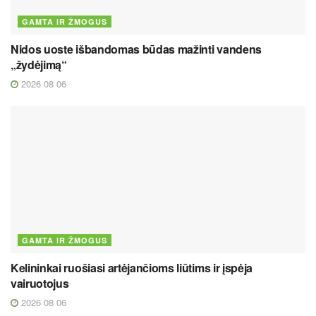
GAMTA IR ŽMOGUS
Nidos uoste išbandomas būdas mažinti vandens
„žydėjimą“
2026 08 06
GAMTA IR ŽMOGUS
Kelininkai ruošiasi artėjančioms liūtims ir įspėja
vairuotojus
2026 08 06