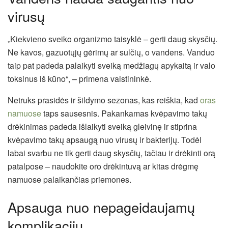
virusų
„Kiekvieno sveiko organizmo taisyklė – gerti daug skysčių.
Ne kavos, gazuotųjų gėrimų ar sulčių, o vandens. Vanduo
taip pat padeda palaikyti sveiką medžiagų apykaitą ir valo
toksinus iš kūno“, – primena vaistininkė.
Netruks prasidės ir šildymo sezonas, kas reiškia, kad
oras
namuose
taps sausesnis. Pakankamas kvėpavimo takų
drėkinimas padeda išlaikyti sveiką gleivinę ir stiprina
kvėpavimo takų apsaugą nuo virusų ir bakterijų. Todėl
labai svarbu ne tik gerti daug skysčių, tačiau ir drėkinti orą
patalpose – naudokite oro drėkintuvą ar kitas drėgmę
namuose palaikančias priemones.
Apsauga nuo nepageidaujamų
komplikacijų