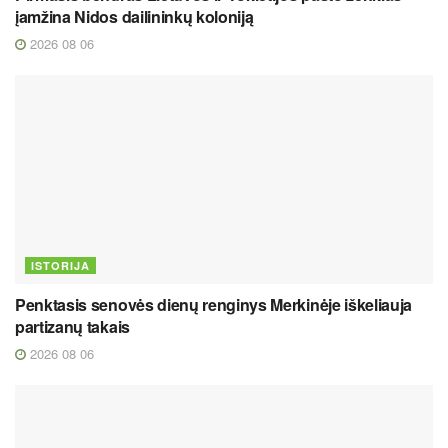
įamžina Nidos dailininkų koloniją
2026 08 06
ISTORIJA
Penktasis senovės dienų renginys Merkinėje iškeliauja
partizanų takais
2026 08 06