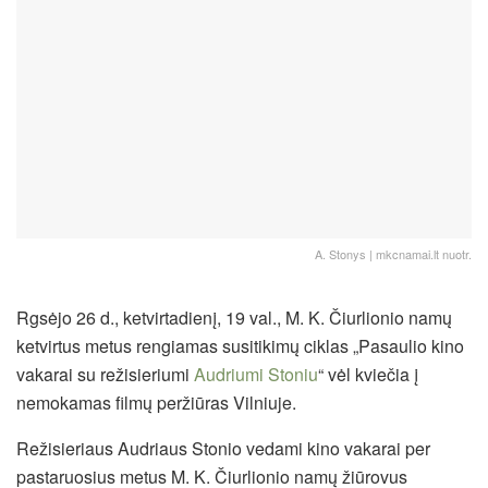
A. Stonys | mkcnamai.lt nuotr.
Rgsėjo 26 d., ketvirtadienį, 19 val., M. K. Čiurlionio namų
ketvirtus metus rengiamas susitikimų ciklas „Pasaulio kino
vakarai su režisieriumi
Audriumi Stoniu
“ vėl kviečia į
nemokamas filmų peržiūras Vilniuje.
Režisieriaus Audriaus Stonio vedami kino vakarai per
pastaruosius metus M. K. Čiurlionio namų žiūrovus