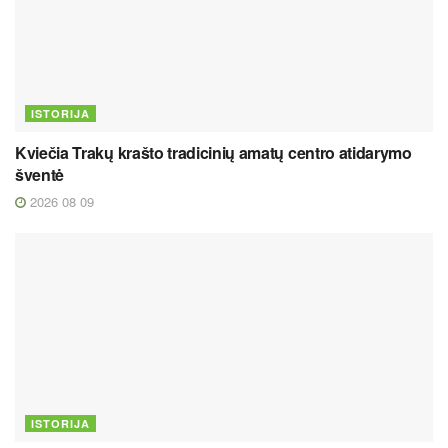
ISTORIJA
Kviečia Trakų krašto tradicinių amatų centro atidarymo
šventė
2026 08 09
ISTORIJA