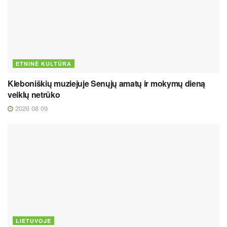
ETNINĖ KULTŪRA
Kleboniškių muziejuje Senųjų amatų ir mokymų dieną
veiklų netrūko
2026 08 09
LIETUVOJE