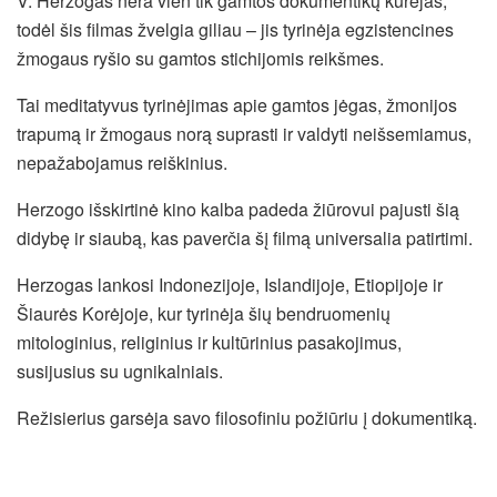
V. Herzogas nėra vien tik gamtos dokumentikų kūrėjas,
todėl šis filmas žvelgia giliau – jis tyrinėja egzistencines
žmogaus ryšio su gamtos stichijomis reikšmes.
Tai meditatyvus tyrinėjimas apie gamtos jėgas, žmonijos
trapumą ir žmogaus norą suprasti ir valdyti neišsemiamus,
nepažabojamus reiškinius.
Herzogo išskirtinė kino kalba padeda žiūrovui pajusti šią
didybę ir siaubą, kas paverčia šį filmą universalia patirtimi.
Herzogas lankosi Indonezijoje, Islandijoje, Etiopijoje ir
Šiaurės Korėjoje, kur tyrinėja šių bendruomenių
mitologinius, religinius ir kultūrinius pasakojimus,
susijusius su ugnikalniais.
Režisierius garsėja savo filosofiniu požiūriu į dokumentiką.