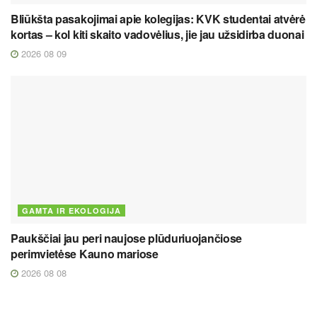
Bliūkšta pasakojimai apie kolegijas: KVK studentai atvėrė
kortas – kol kiti skaito vadovėlius, jie jau užsidirba duonai
2026 08 09
GAMTA IR EKOLOGIJA
Paukščiai jau peri naujose plūduriuojančiose
perimvietėse Kauno mariose
2026 08 08