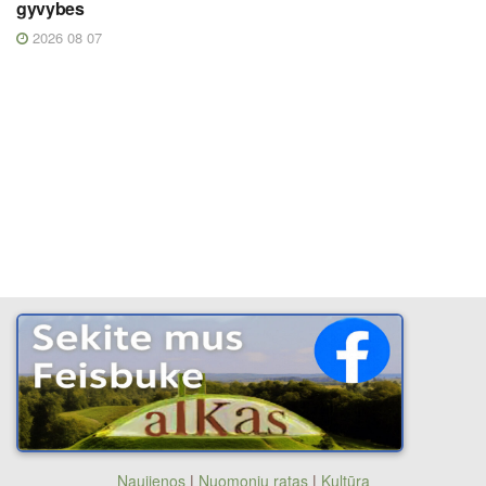
gyvybes
2026 08 07
Naujienos
|
Nuomonių ratas
|
Kultūra