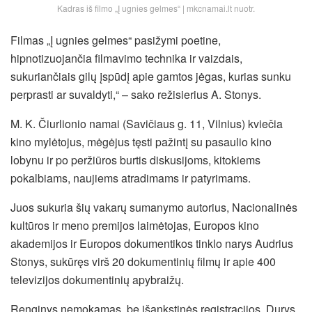
Kadras iš filmo „Į ugnies gelmes“ | mkcnamai.lt nuotr.
Filmas „Į ugnies gelmes“ pasižymi poetine,
hipnotizuojančia filmavimo technika ir vaizdais,
sukuriančiais gilų įspūdį apie gamtos jėgas, kurias sunku
perprasti ar suvaldyti,“ – sako režisierius A. Stonys.
M. K. Čiurlionio namai (Savičiaus g. 11, Vilnius) kviečia
kino mylėtojus, mėgėjus tęsti pažintį su pasaulio kino
lobynu ir po peržiūros burtis diskusijoms, kitokiems
pokalbiams, naujiems atradimams ir patyrimams.
Juos sukuria šių vakarų sumanymo autorius, Nacionalinės
kultūros ir meno premijos laimėtojas, Europos kino
akademijos ir Europos dokumentikos tinklo narys Audrius
Stonys, sukūręs virš 20 dokumentinių filmų ir apie 400
televizijos dokumentinių apybraižų.
Renginys nemokamas, be išankstinės registracijos. Durys