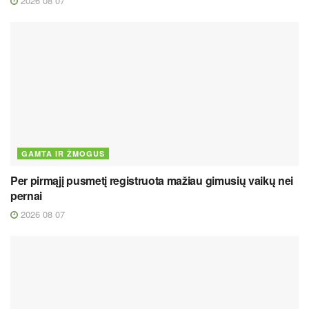
2026 08 07
GAMTA IR ŽMOGUS
Per pirmąjį pusmetį registruota mažiau gimusių vaikų nei
pernai
2026 08 07