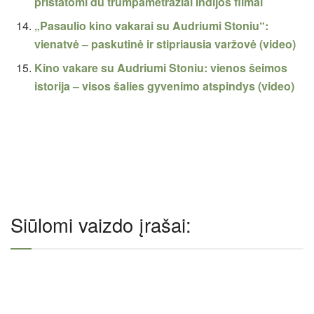
pristatomi du trumpametražiai Indijos filmai
„Pasaulio kino vakarai su Audriumi Stoniu“:
vienatvė – paskutinė ir stipriausia varžovė (video)
Kino vakare su Audriumi Stoniu: vienos šeimos
istorija – visos šalies gyvenimo atspindys (video)
Siūlomi vaizdo įrašai: