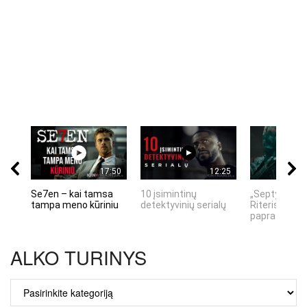
17:50
12:25
Se7en – kai tamsa
10 įsimintinų
„Septynių Ka
tampa meno kūriniu
detektyvinių serialų
Riteris" – kai
paprastumas
ALKO TURINYS
ALKO
TURINYS