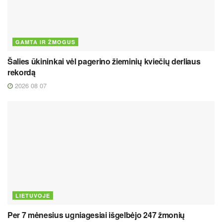
GAMTA IR ŽMOGUS
Šalies ūkininkai vėl pagerino žieminių kviečių derliaus
rekordą
2026 08 07
LIETUVOJE
Per 7 mėnesius ugniagesiai išgelbėjo 247 žmonių